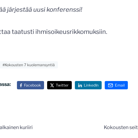
ä järjestää uusi konferenssi!
ttaa taatusti ihmisoikeusrikkomuksiin.
#Kokousten 7 kuolemansyntiä
assa:
Facebook
Twitter
LinkedIn
Email
n
lkainen kuriiri
Kokousten sei