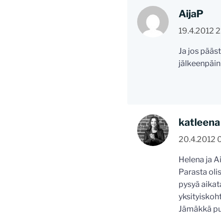
AijaP
19.4.2012 2
Ja jos pääst
jälkeenpäin
katleena
20.4.2012 
Helena ja Ai
Parasta olis
pysyä aikat
yksityiskoh
Jämäkkä puh