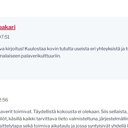
pakari
07:51
va kirjoitus! Kuulostaa kovin tutulta useista eri yhteyksistä ja
malaiseen palaverikulttuuriin.
2:56
verit toimivat. Täydellistä kokousta ei olekaan. Siis sellaista,
löt, käsillä kaikki tarvittava tieto valmisteltuna, järjestelmäl
ittelytapa sekä toimiva aikataulu ja jossa syntyisivät yhdellä 