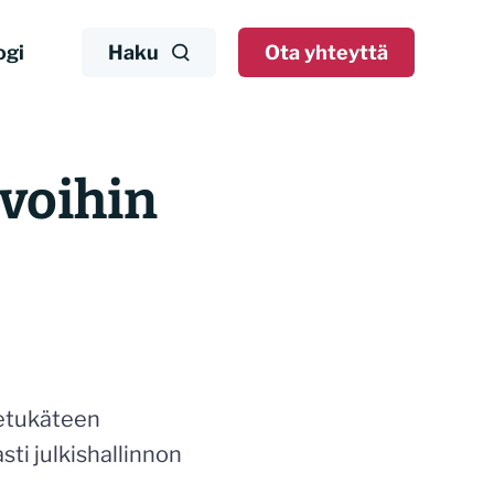
ogi
Haku
Ota yhteyttä
ivoihin
 etukäteen
sti julkishallinnon