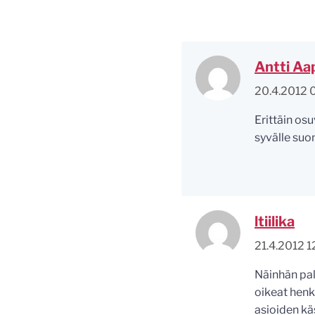
Antti Aa
20.4.2012 
Erittäin osu
syvälle suo
ltiilika
21.4.2012 1
Näinhän pala
oikeat henki
asioiden käs