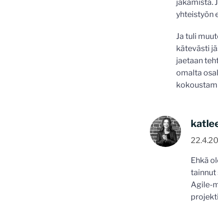
jakamista. J
yhteistyön 
Ja tuli muu
kätevästi j
jaetaan teh
omalta osal
kokoustam
katle
22.4.20
Ehkä ol
tainnut
Agile-m
projekt