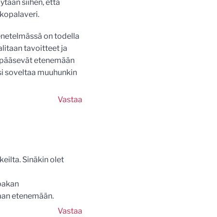
ytään siihen, että
tkopalaveri.
enetelmässä on todella
itaan tavoitteet ja
ki pääsevät etenemään
isi soveltaa muuhunkin
Vastaa
eilta. Sinäkin olet
apakan
llaan etenemään.
Vastaa