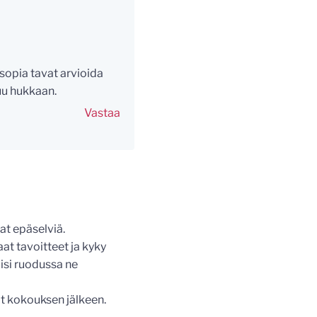
 sopia tavat arvioida
uu hukkaan.
Vastaa
vat epäselviä.
aat tavoitteet ja kyky
äisi ruodussa ne
t kokouksen jälkeen.