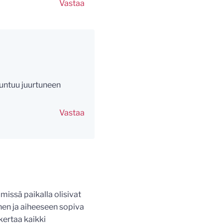
Vastaa
 tuntuu juurtuneen
Vastaa
 missä paikalla olisivat
linen ja aiheeseen sopiva
kertaa kaikki