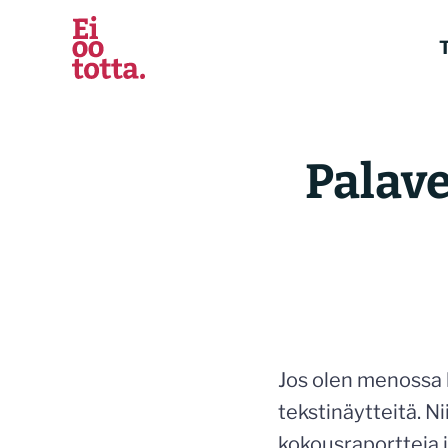
Siirry
sisältöön
T
Palave
Jos olen menossa 
tekstinäytteitä. N
kokousraportteja j