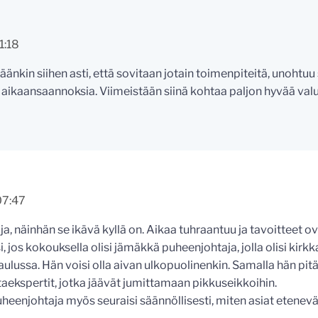
1:18
äänkin siihen asti, että sovitaan jotain toimenpiteitä, unohtuu
 aikaansaannoksia. Viimeistään siinä kohtaa paljon hyvää val
07:47
ja, näinhän se ikävä kyllä on. Aikaa tuhraantuu ja tavoitteet o
i, jos kokouksella olisi jämäkkä puheenjohtaja, jolla olisi kirkk
aulussa. Hän voisi olla aivan ulkopuolinenkin. Samalla hän pit
taekspertit, jotka jäävät jumittamaan pikkuseikkoihin.
eenjohtaja myös seuraisi säännöllisesti, miten asiat etenevä