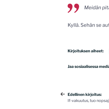
Meidän pitä
Kyllä. Sehän se au
Kirjoituksen aiheet:
Jaa sosiaalisessa medi
Artikkelie
Edellinen kirjoitus:
If-vakuutus, tuo nopsaja
selaus