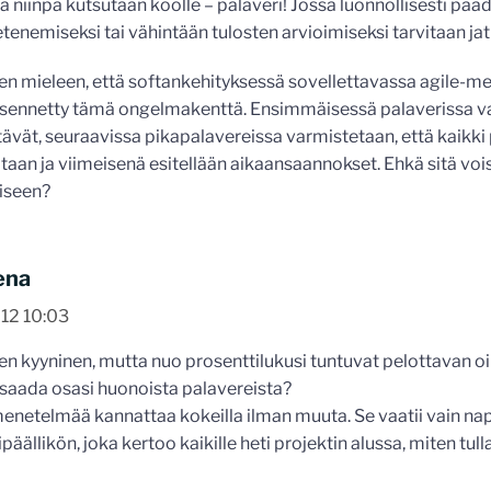
a niinpä kutsutaan koolle – palaveri! Jossa luonnollisesti pääd
etenemiseksi tai vähintään tulosten arvioimiseksi tarvitaan ja
ten mieleen, että softankehityksessä sovellettavassa agile-m
äsennetty tämä ongelmakenttä. Ensimmäisessä palaverissa val
tävät, seuraavissa pikapalavereissa varmistetaan, että kaik
taan ja viimeisenä esitellään aikaansaannokset. Ehkä sitä vo
iseen?
ena
12 10:03
en kyyninen, mutta nuo prosenttilukusi tuntuvat pelottavan oik
 saada osasi huonoista palavereista?
enetelmää kannattaa kokeilla ilman muuta. Se vaatii vain n
ipäällikön, joka kertoo kaikille heti projektin alussa, miten tu