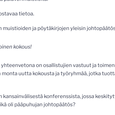
ostavaa tietoa.
 muistioiden ja pöytäkirjojen yleisin johtopäätö
oinen kokous!
 yhteenvetona on osallistujien vastuut ja toimen
 monta uutta kokousta ja työryhmää, jotka tuotta
in kansainvälisestä konferenssista, jossa keskityt
Mikä oli pääpuhujan johtopäätös?