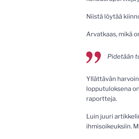
Niistä löytää kiinn
Arvatkaas, mikä on
Pidetään t
Yllättävän harvoin
lopputuloksena on
raportteja.
Luin juuri artikkel
ihmisoikeuksiin. 