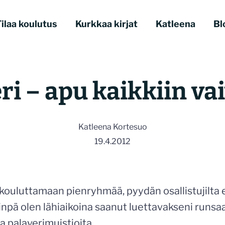
ilaa koulutus
Kurkkaa kirjat
Katleena
Bl
ri – apu kaikkiin va
Katleena Kortesuo
19.4.2012
kouluttamaan pienryhmää, pyydän osallistujilta
iinpä olen lähiaikoina saanut luettavakseni runsaa
a palaverimuistioita.