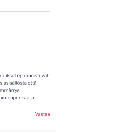
okoukset epäonnistuvat
asiasisällöstä että
 ymmärrys
toimenpiteistä ja
Vastaa