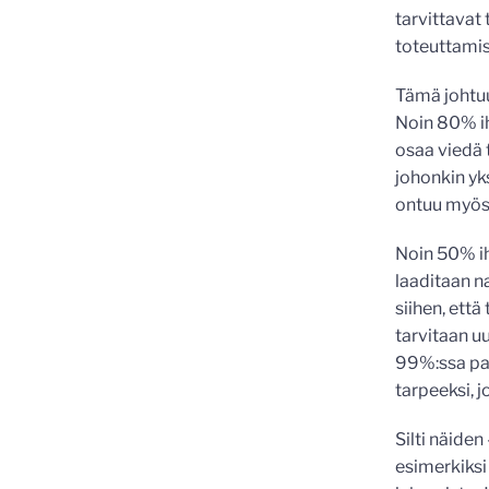
tarvittavat
toteuttamis
Tämä johtuu 
Noin 80% ih
osaa viedä 
johonkin yks
ontuu myös 
Noin 50% ih
laaditaan n
siihen, että
tarvitaan uu
99%:ssa pal
tarpeeksi, 
Silti näiden
esimerkiksi