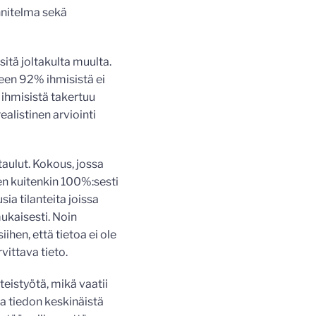
nnitelma sekä
sitä joltakulta muulta.
leen 92% ihmisistä ei
 ihmisistä takertuu
ealistinen arviointi
taulut. Kokous, jossa
ten kuitenkin 100%:sesti
ia tilanteita joissa
mukaisesti. Noin
hen, että tietoa ei ole
vittava tieto.
hteistyötä, mikä vaatii
ja tiedon keskinäistä