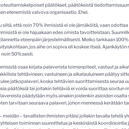
 toteuttamiskelpoiset päätökset, päätöksistä tiedottamissuu
en etenemistä valvova organisaatio. Ehei.
siitä, että noin 70% ihmisistä ei ole jämäköitä, vaan odottaa 
misistä ei ole hajuakaan edes omista tavoitteistaan. Suunnil
tilannetta eteenpäin järjestelmällisesti. Melko tarkkaan 100%
ityiskohtaan, jos aihe on sopiva eli koskee itseä. Ajankäytön r
noin 50%:sesti.
misistä osaa kirjata palaverista toimenpiteet, vastuut ja aika
akkilista tehtävineen, vastuineen ja aikatauluineen päätyy sit
 tulee jatkopalaveri, koska tehtävien suorittamisesta seuraa uus
sia päätöksiä tai joitakin tehtäviä ei voida suorittaa sovitun 
avereista päädytään myös ainakin joidenkin asioiden osalta sii
joten tarvitaan seuraava palaveri, johon mennessä kerätään tar
 – meidän – tavallisten ihmisten pitäisi jollakin tavalla tehdä y
 yhteisen toiminnan suunnittelua ja keskinäistä koordinointia 