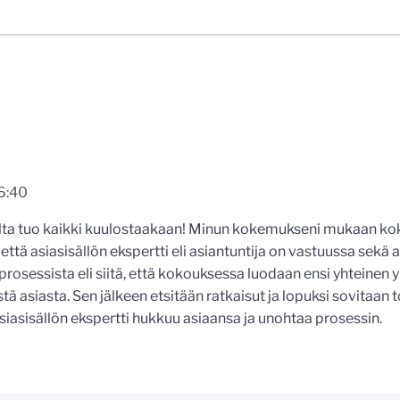
6:40
ulta tuo kaikki kuulostaakaan! Minun kokemukseni mukaan k
, että asiasisällön ekspertti eli asiantuntija on vastuussa sekä 
rosessista eli siitä, että kokouksessa luodaan ensi yhteinen
tä asiasta. Sen jälkeen etsitään ratkaisut ja lopuksi sovitaan 
Asiasisällön ekspertti hukkuu asiaansa ja unohtaa prosessin.