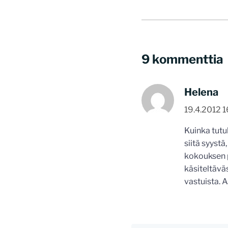
9 kommenttia
Helena
19.4.2012 1
Kuinka tut
siitä syystä
kokouksen p
käsiteltäväs
vastuista. 