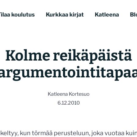
ilaa koulutus
Kurkkaa kirjat
Katleena
Bl
Kolme reikäpäistä
argumentointitapa
Katleena Kortesuo
6.12.2010
häkeltyy, kun törmää perusteluun, joka vuotaa ku