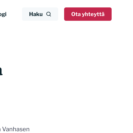
ogi
Haku
Ota yhteyttä
a
in Vanhasen