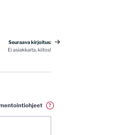
Seuraava kirjoitus:
Ei asiakkaita, kiitos!
entointiohjeet
?
erkillä. Vaadin
a. Muistathan silti
tenkin laittomat
i.