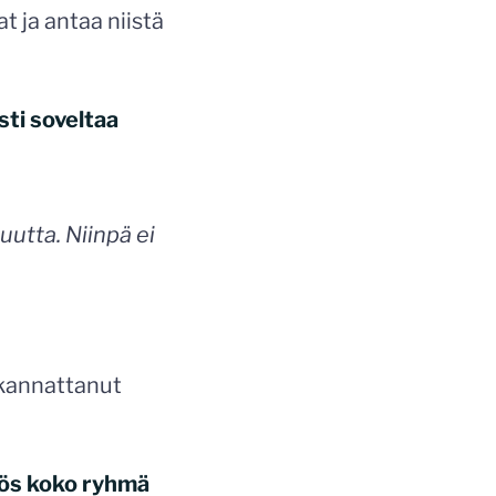
t ja antaa niistä
sti soveltaa
uutta. Niinpä ei
 kannattanut
yös koko ryhmä