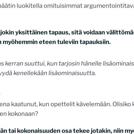
 päätin luokitella omituisimmat argumentointitava
 jokin yksittäinen tapaus, sitä voidaan välittömä
in myöhemmin eteen tuleviin tapauksiin.
s kerran suuttui, kun tarjosin hänelle lisäominais
ydä kenellekään lisäominaisuutta.
:
sena kaatunut, kun opettelit kävelemään. Olisiko
nen kokonaan?
män tai kokonaisuuden osa tekee jotakin, niin m