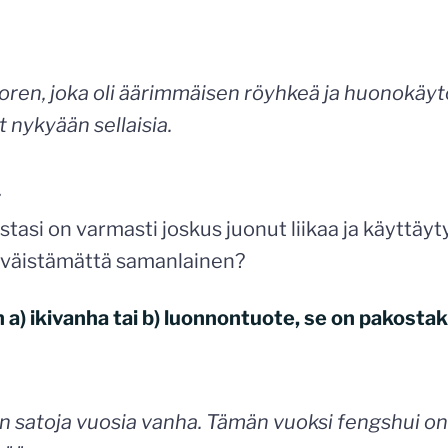
oren, joka oli äärimmäisen röyhkeä ja huonokäyt
 nykyään sellaisia.
:
tasi on varmasti joskus juonut liikaa ja käyttäyt
s väistämättä samanlainen?
on a) ikivanha tai b) luonnontuote, se on pakostak
n satoja vuosia vanha. Tämän vuoksi fengshui o