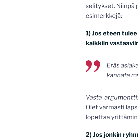
selitykset. Niinpä
esimerkkejä:
1) Jos eteen tulee
kaikkiin vastaavi
Eräs asiaka
kannata my
Vasta-argumentti
Olet varmasti lap
lopettaa yrittämi
2) Jos jonkin ryh