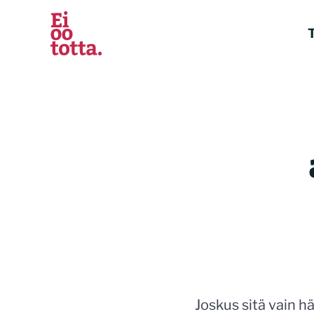
Siirry
sisältöön
T
Joskus sitä vain 