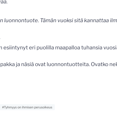
vää.
n luonnontuote. Tämän vuoksi sitä kannattaa ilm
:
n esiintynyt eri puolilla maapalloa tuhansia vuos
upakka ja näsiä ovat luonnontuotteita. Ovatko nek
#Tyhmyys on ihmisen perusoikeus