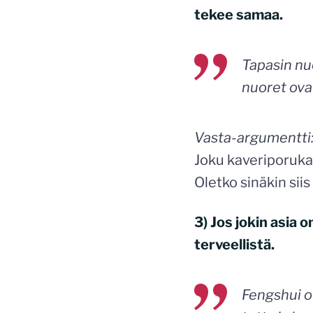
tekee samaa.
Tapasin nu
nuoret ovat
Vasta-argumentti
Joku kaveriporukas
Oletko sinäkin sii
3) Jos jokin asia 
terveellistä.
Fengshui o