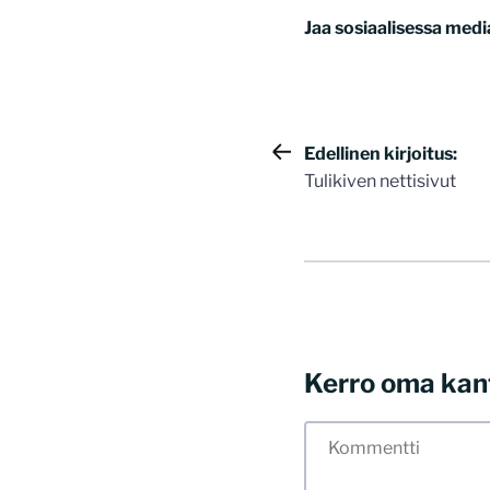
Jaa sosiaalisessa medi
Artikkelie
Edellinen kirjoitus:
Tulikiven nettisivut
selaus
Kerro oma kan
Tässä blogissa saa
myös kunnollisen me
hyvät tavat. Karsin
sisällöt. Mitä peru