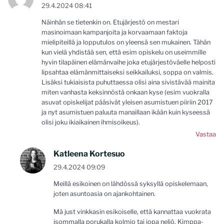
29.4.2024 08:41
Näinhän se tietenkin on. Etujärjestö on mestari
masinoimaan kampanjoita ja korvaamaan faktoja
mielipiteillä ja lopputulos on yleensä sen mukainen. Tähän
kun vielä yhdistää sen, että esim opiskelu on useimmille
hyvin tilapäinen elämänvaihe joka etujärjestöväelle helposti
lipsahtaa elämänmittaiseksi seikkailuksi, soppa on valmis.
Lisäksi tukiaisista puhuttaessa olisi aina sivistävää mainita
miten vanhasta keksinnöstä onkaan kyse (esim vuokralla
asuvat opiskelijat pääsivät yleisen asumistuen piiriin 2017
ja nyt asumistuen paluuta manaillaan ikään kuin kyseessä
olisi joku ikiaikainen ihmisoikeus).
Vastaa
Katleena Kortesuo
29.4.2024 09:09
Meillä esikoinen on lähdössä syksyllä opiskelemaan,
joten asuntoasia on ajankohtainen.
Mä just vinkkasin esikoiselle, että kannattaa vuokrata
isommalla porukalla kolmio tai jopa neliö. Kimppa-