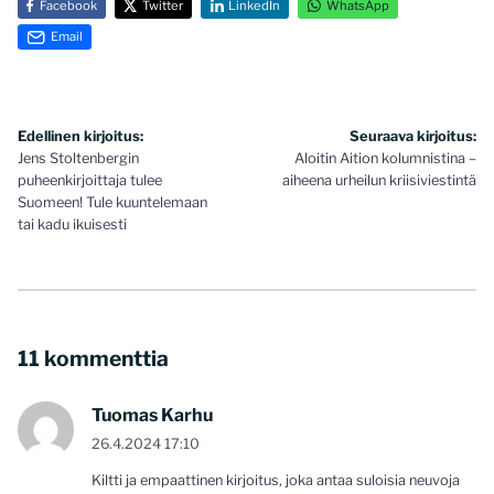
Facebook
Twitter
LinkedIn
WhatsApp
Email
Artikkelien
Edellinen kirjoitus:
Seuraava kirjoitus:
Jens Stoltenbergin
Aloitin Aition kolumnistina –
selaus
puheenkirjoittaja tulee
aiheena urheilun kriisiviestintä
Suomeen! Tule kuuntelemaan
tai kadu ikuisesti
11 kommenttia
Tuomas Karhu
26.4.2024 17:10
Kiltti ja empaattinen kirjoitus, joka antaa suloisia neuvoja