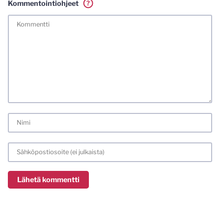
Kommentointiohjeet
?
Tässä blogissa saa kommentoida omalla nimellä tai minun
tunnistamallani nimimerkillä. Vaadin myös kunnollisen
meiliosoitteen. Minua ja mielipiteitäni saa ilman muuta
kritisoida. Muistathan silti hyvät tavat. Karsin jo etukäteen
kaikki alatyyliset kommentit, mainokset sekä tietenkin
laittomat sisällöt. Mitä perustellummin asiasi esität, sitä
varmemmin se tulee huomioiduksi.