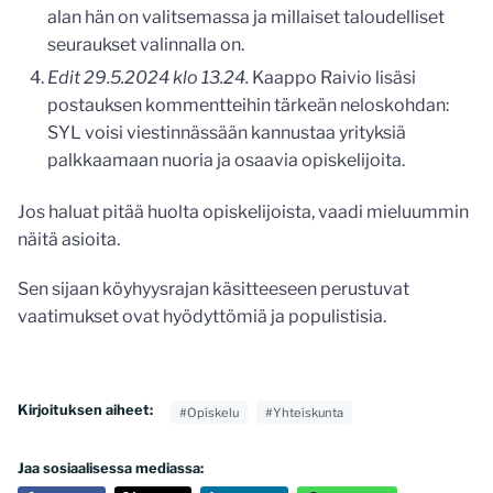
alan hän on valitsemassa ja millaiset taloudelliset
seuraukset valinnalla on.
Edit 29.5.2024 klo 13.24.
Kaappo Raivio lisäsi
postauksen kommentteihin tärkeän neloskohdan:
SYL voisi viestinnässään kannustaa yrityksiä
palkkaamaan nuoria ja osaavia opiskelijoita.
Jos haluat pitää huolta opiskelijoista, vaadi mieluummin
näitä asioita.
Sen sijaan köyhyysrajan käsitteeseen perustuvat
vaatimukset ovat hyödyttömiä ja populistisia.
Kirjoituksen aiheet:
#Opiskelu
#Yhteiskunta
Jaa sosiaalisessa mediassa: