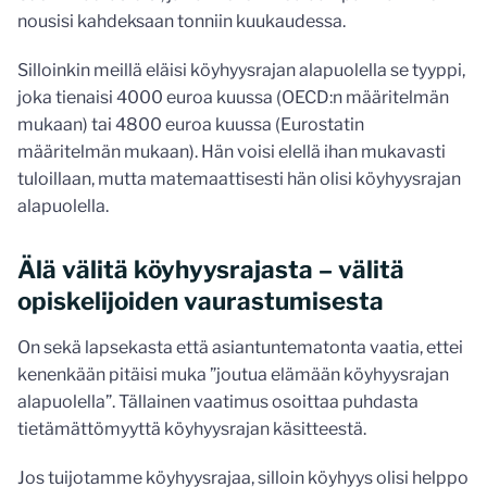
nousisi kahdeksaan tonniin kuukaudessa.
Silloinkin meillä eläisi köyhyysrajan alapuolella se tyyppi,
joka tienaisi 4000 euroa kuussa (OECD:n määritelmän
mukaan) tai 4800 euroa kuussa (Eurostatin
määritelmän mukaan). Hän voisi elellä ihan mukavasti
tuloillaan, mutta matemaattisesti hän olisi köyhyysrajan
alapuolella.
Älä välitä köyhyysrajasta – välitä
opiskelijoiden vaurastumisesta
On sekä lapsekasta että asiantuntematonta vaatia, ettei
kenenkään pitäisi muka ”joutua elämään köyhyysrajan
alapuolella”. Tällainen vaatimus osoittaa puhdasta
tietämättömyyttä köyhyysrajan käsitteestä.
Jos tuijotamme köyhyysrajaa, silloin köyhyys olisi helppo