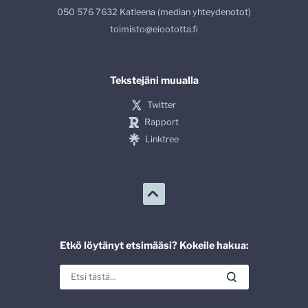
050 576 7632 Katleena (median yhteydenotot)
toimisto@eioototta.fi
Tekstejäni muualla
Twitter
Rapport
Linktree
Etkö löytänyt etsimääsi? Kokeile hakua: