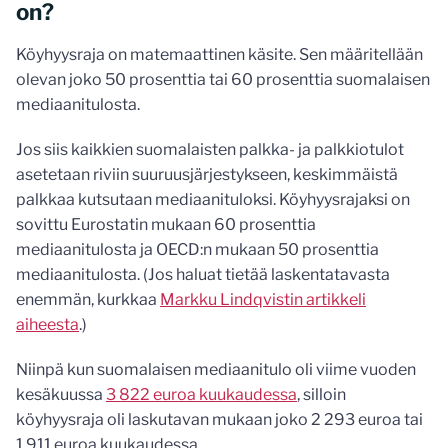
on?
Köyhyysraja on matemaattinen käsite. Sen määritellään
olevan joko 50 prosenttia tai 60 prosenttia suomalaisen
mediaanitulosta.
Jos siis kaikkien suomalaisten palkka- ja palkkiotulot
asetetaan riviin suuruusjärjestykseen, keskimmäistä
palkkaa kutsutaan mediaanituloksi. Köyhyysrajaksi on
sovittu Eurostatin mukaan 60 prosenttia
mediaanitulosta ja OECD:n mukaan 50 prosenttia
mediaanitulosta. (Jos haluat tietää laskentatavasta
enemmän, kurkkaa
Markku Lindqvistin artikkeli
aiheesta
.)
Niinpä kun suomalaisen mediaanitulo oli viime vuoden
kesäkuussa
3 822 euroa kuukaudessa
, silloin
köyhyysraja oli laskutavan mukaan joko 2 293 euroa tai
1 911 euroa kuukaudessa.