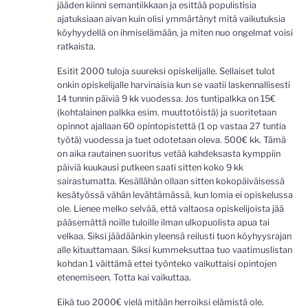
jääden kiinni semantiikkaan ja esittää populistisia
ajatuksiaan aivan kuin olisi ymmärtänyt mitä vaikutuksia
köyhyydellä on ihmiselämään, ja miten nuo ongelmat voisi
ratkaista.
Esitit 2000 tuloja suureksi opiskelijalle. Sellaiset tulot
onkin opiskelijalle harvinaisia kun se vaatii laskennallisesti
14 tunnin päiviä 9 kk vuodessa. Jos tuntipalkka on 15€
(kohtalainen palkka esim. muuttotöistä) ja suoritetaan
opinnot ajallaan 60 opintopistettä (1 op vastaa 27 tuntia
työtä) vuodessa ja tuet odotetaan oleva. 500€ kk. Tämä
on aika rautainen suoritus vetää kahdeksasta kymppiin
päiviä kuukausi putkeen saati sitten koko 9 kk
sairastumatta. Kesällähän ollaan sitten kokopäiväisessä
kesätyössä vähän levähtämässä, kun lomia ei opiskelussa
ole. Lienee melko selvää, että valtaosa opiskelijoista jää
pääsemättä noille tuloille ilman ulkopuolista apua tai
velkaa. Siksi jäädäänkin yleensä reilusti tuon köyhyysrajan
alle kituuttamaan. Siksi kummeksuttaa tuo vaatimuslistan
kohdan 1 väittämä ettei työnteko vaikuttaisi opintojen
etenemiseen. Totta kai vaikuttaa.
Eikä tuo 2000€ vielä mitään herroiksi elämistä ole.