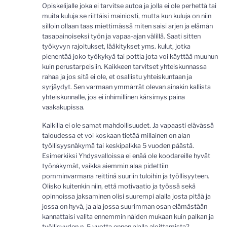
Opiskelijalle joka ei tarvitse autoa ja jolla ei ole perhettä tai
muita kuluja se riittäisi mainiosti, mutta kun kuluja on niin
silloin ollaan taas miettimässä miten saisi arjen ja elämän
tasapainoiseksi työn ja vapaa-ajan välillä. Saati sitten
työkyvyn rajoitukset, lääkitykset yms. kulut, jotka
pienentää joko työkykyä tai pottia jota voi käyttää muuhun
kuin perustarpeisiin. Kaikkeen tarvitset yhteiskunnassa
rahaa ja jos sitä ei ole, et osallistu yhteiskuntaan ja
syrjäydyt. Sen varmaan ymmärrät olevan ainakin kallista
yhteiskunnalle, jos ei inhimillinen kärsimys paina
vaakakupissa.
Kaikilla ei ole samat mahdollisuudet. Ja vapaasti elävässä
taloudessa et voi koskaan tietää millainen on alan
työllisyysnäkymä tai keskipalkka 5 vuoden päästä.
Esimerkiksi Yhdysvalloissa ei enää ole koodareille hyvät
työnäkymät, vaikka aiemmin alaa pidettiin
pomminvarmana reittinä suuriin tuloihin ja työllisyyteen.
Olisko kuitenkin niin, että motivaatio ja työssä sekä
opinnoissa jaksaminen olisi suurempi alalla josta pitää ja
jossa on hyvä, ja ala jossa suurimman osan elämästään
kannattaisi valita ennemmin näiden mukaan kuin palkan ja
työllisyyden n. 5 vuotta ennen alalla aloittamista?