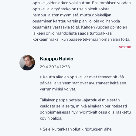
opiskelijoiden arkea voisi auttaa. Ensimmäisen vuoden
opiskelijalla työnteko on usein pienituloista
hampurilaisten myymistä, mutta opiskelijan
osaaminen karttuu varsin pian, jolloin voi hankkia
osaamista vastaavia töitä. Kahden vuoden opintojen
jälkeen on jo mahdollista saada tuntipalkkaa
korkeammaksi, kun pääsee tekemään oman alan töitä.
Vastaa
Kaappo Raivio
29.4.2024 12:33
> Kautta aikojen opiskelijat ovat tehneet pitkää
päivää, ja vanhemmat ovat avustaneet heitä sen
verran minkä voivat.
Tällainen pappa betalar -ajattelu ei mielestäni
kuulosta sellaiselta, minkä ainakaan perinteisesti
pohjoismaisessa hyvinvointivaltiossa olisi laskettu
kovin paljoa.
> Se ei kuitenkaan ollut kirjoitukseni aihe.