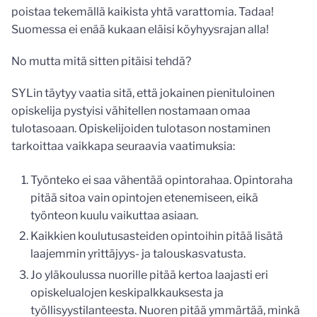
poistaa tekemällä kaikista yhtä varattomia. Tadaa!
Suomessa ei enää kukaan eläisi köyhyysrajan alla!
No mutta mitä sitten pitäisi tehdä?
SYLin täytyy vaatia sitä, että jokainen pienituloinen
opiskelija pystyisi vähitellen nostamaan omaa
tulotasoaan. Opiskelijoiden tulotason nostaminen
tarkoittaa vaikkapa seuraavia vaatimuksia:
Työnteko ei saa vähentää opintorahaa. Opintoraha
pitää sitoa vain opintojen etenemiseen, eikä
työnteon kuulu vaikuttaa asiaan.
Kaikkien koulutusasteiden opintoihin pitää lisätä
laajemmin yrittäjyys- ja talouskasvatusta.
Jo yläkoulussa nuorille pitää kertoa laajasti eri
opiskelualojen keskipalkkauksesta ja
työllisyystilanteesta. Nuoren pitää ymmärtää, minkä