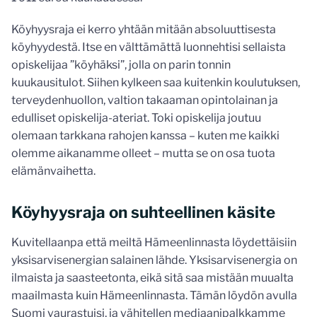
Köyhyysraja ei kerro yhtään mitään absoluuttisesta
köyhyydestä. Itse en välttämättä luonnehtisi sellaista
opiskelijaa ”köyhäksi”, jolla on parin tonnin
kuukausitulot. Siihen kylkeen saa kuitenkin koulutuksen,
terveydenhuollon, valtion takaaman opintolainan ja
edulliset opiskelija-ateriat. Toki opiskelija joutuu
olemaan tarkkana rahojen kanssa – kuten me kaikki
olemme aikanamme olleet – mutta se on osa tuota
elämänvaihetta.
Köyhyysraja on suhteellinen käsite
Kuvitellaanpa että meiltä Hämeenlinnasta löydettäisiin
yksisarvisenergian salainen lähde. Yksisarvisenergia on
ilmaista ja saasteetonta, eikä sitä saa mistään muualta
maailmasta kuin Hämeenlinnasta. Tämän löydön avulla
Suomi vaurastuisi, ja vähitellen mediaanipalkkamme