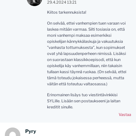
29.4.2024 13:21
Kiitos tarkennuksista!
On selvää, ettei vanhempien tuen varaan voi
laskea mitään varmaa. Silti tosiasia on, että
moni vanhempi maksaa esimerkiksi
opiskelijan kännykkälaskuja ja vakuutuksia
”vanhasta tottumuksesta”, kun sopimukset
ovat yhä lapsuudenperheen nimissä. Lisäksi
on suorastaan klassikkoepisodi, että kun
opiskelija käy vanhemmillaan, niin takaisin
tullaan kassi täynnä ruokaa. (On selvää, ettei
tämä toteudu jokaisessa perheessä, mutta
väitän että toteutuu valtaosassa.)
Erinomainen lisäys tuo viestintävinkkisi
SYLille. Lisään sen postaukseeni ja laitan
kreditit sinulle.
Vastaa
Pyry