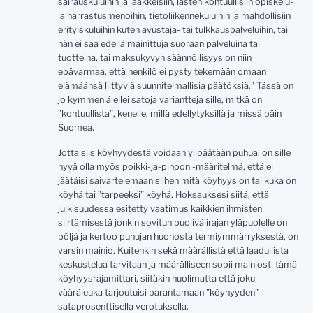
sairauskuluihin ja lääkkeisiin, lasten kohtuullisiin opiskelu-
ja harrastusmenoihin, tietoliikennekuluihin ja mahdollisiin
erityiskuluihin kuten avustaja- tai tulkkauspalveluihin, tai
hän ei saa edellä mainittuja suoraan palveluina tai
tuotteina, tai maksukyvyn säännöllisyys on niin
epävarmaa, että henkilö ei pysty tekemään omaan
elämäänsä liittyviä suunnitelmallisia päätöksiä.” Tässä on
jo kymmeniä ellei satoja variantteja sille, mitkä on
”kohtuullista”, kenelle, millä edellytyksillä ja missä päin
Suomea.
Jotta siis köyhyydestä voidaan ylipäätään puhua, on sille
hyvä olla myös poikki-ja-pinoon -määritelmä, että ei
jäätäisi saivartelemaan siihen mitä köyhyys on tai kuka on
köyhä tai ”tarpeeksi” köyhä. Hoksauksesi siitä, että
julkisuudessa esitetty vaatimus kaikkien ihmisten
siirtämisestä jonkin sovitun puolivälirajan yläpuolelle on
pöljä ja kertoo puhujan huonosta termiymmärryksestä, on
varsin mainio. Kuitenkin sekä määrällistä että laadullista
keskustelua tarvitaan ja määrälliseen sopii mainiosti tämä
köyhyysrajamittari, siitäkin huolimatta että joku
vääräleuka tarjoutuisi parantamaan ”köyhyyden”
sataprosenttisella verotuksella.