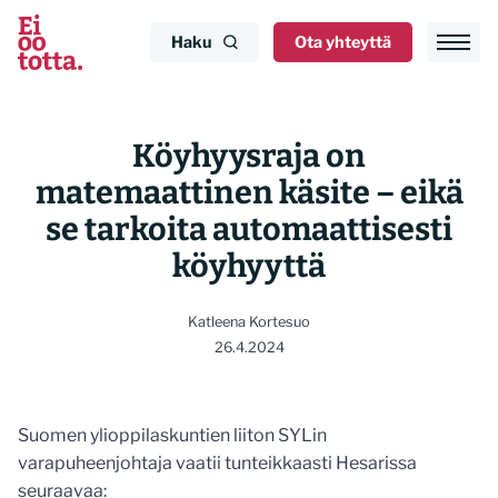
Siirry
sisältöön
Haku
Ota yhteyttä
Köyhyysraja on
matemaattinen käsite – eikä
se tarkoita automaattisesti
köyhyyttä
Katleena Kortesuo
26.4.2024
Suomen ylioppilaskuntien liiton SYLin
varapuheenjohtaja vaatii tunteikkaasti Hesarissa
seuraavaa: