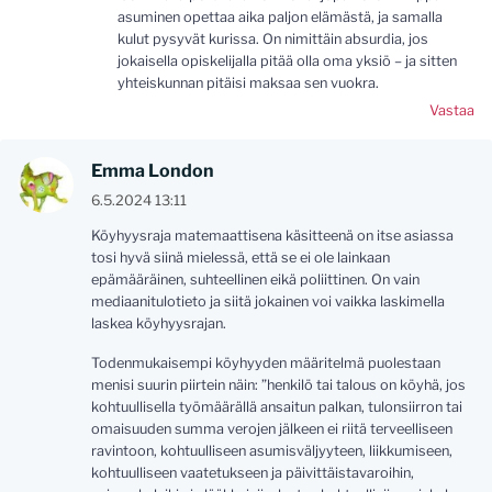
asuminen opettaa aika paljon elämästä, ja samalla
kulut pysyvät kurissa. On nimittäin absurdia, jos
jokaisella opiskelijalla pitää olla oma yksiö – ja sitten
yhteiskunnan pitäisi maksaa sen vuokra.
Vastaa
Emma London
6.5.2024 13:11
Köyhyysraja matemaattisena käsitteenä on itse asiassa
tosi hyvä siinä mielessä, että se ei ole lainkaan
epämääräinen, suhteellinen eikä poliittinen. On vain
mediaanitulotieto ja siitä jokainen voi vaikka laskimella
laskea köyhyysrajan.
Todenmukaisempi köyhyyden määritelmä puolestaan
menisi suurin piirtein näin: ”henkilö tai talous on köyhä, jos
kohtuullisella työmäärällä ansaitun palkan, tulonsiirron tai
omaisuuden summa verojen jälkeen ei riitä terveelliseen
ravintoon, kohtuulliseen asumisväljyyteen, liikkumiseen,
kohtuulliseen vaatetukseen ja päivittäistavaroihin,