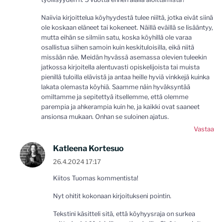
Naiivia kirjoittelua köyhyydestä tulee niiltä, jotka eivät siinä
ole koskaan eläneet tai kokeneet. Näillä eväillä se lisääntyy,
mutta eihän se silmiin satu, koska köyhillä ole varaa
osallistua siihen samoin kuin keskituloisilla, eikä niitä
missään näe. Meidän hyvässä asemassa olevien tuleekin
jatkossa kirjoitella alentuvasti opiskelijoista tai muista
pienillä tuloilla elävistä ja antaa heille hyviä vinkkejä kuinka
lakata olemasta köyhiä. Saamme näin hyväksyntää
omiltamme ja sepitettyä itsellemme, että olemme
parempia ja ahkerampia kuin he, ja kaikki ovat saaneet
ansionsa mukaan. Onhan se suloinen ajatus.
Vastaa
Katleena Kortesuo
26.4.2024 17:17
Kiitos Tuomas kommentista!
Nyt ohitit kokonaan kirjoitukseni pointin.
Tekstini käsitteli sitä, että köyhyysraja on surkea