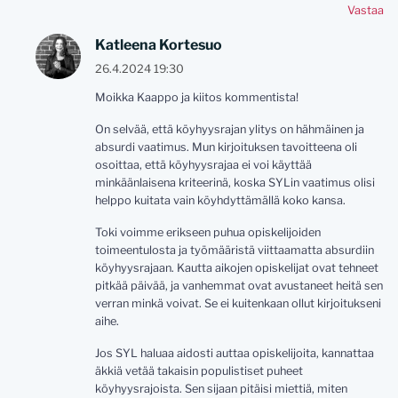
Vastaa
Katleena Kortesuo
26.4.2024 19:30
Moikka Kaappo ja kiitos kommentista!
On selvää, että köyhyysrajan ylitys on hähmäinen ja
absurdi vaatimus. Mun kirjoituksen tavoitteena oli
osoittaa, että köyhyysrajaa ei voi käyttää
minkäänlaisena kriteerinä, koska SYLin vaatimus olisi
helppo kuitata vain köyhdyttämällä koko kansa.
Toki voimme erikseen puhua opiskelijoiden
toimeentulosta ja työmääristä viittaamatta absurdiin
köyhyysrajaan. Kautta aikojen opiskelijat ovat tehneet
pitkää päivää, ja vanhemmat ovat avustaneet heitä sen
verran minkä voivat. Se ei kuitenkaan ollut kirjoitukseni
aihe.
Jos SYL haluaa aidosti auttaa opiskelijoita, kannattaa
äkkiä vetää takaisin populistiset puheet
köyhyysrajoista. Sen sijaan pitäisi miettiä, miten