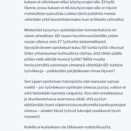
kukaan ei silloinkaan eläisi köyhyysrajan alla. Eli kyllä
tilanne, jossa kukaan ei elä köyhyysrajan alla on täysin
mahdollinen saavuttaa (vaikka tämä pohdinta menee
vähintään yhtä hiustenhalonnaksi kuin artikkelin ydinväite).
Mielestäni kysymys opiskelijoiden toimeentulosta on
oikein aiheellinen. 60 nopan tavoitevuositahdilla yhden
nopan ollessa noin 27 työtuntia laskennallisesti
täysipäiväiseen opiskeluun kuluu 50 tuntia työtä viikossa!
Onko yhteiskunnan kohtuullista olettaa, että tähän päälle
pitäisi vielä elättää itsensä työllä? Miltä muulta
ihmisryhmältä odotetaan yhteensä vähintään 60-tuntisia
työviikkoja – pelkästään pärjätäkseen rimaa hipoen?
Sen sijaan opintotuen tulorajoista olen kanssasi samaa
mieltä – jos työntekoon opintojen ohessa pystyy, valtion ei
siitä tietenkään kannata rangaista. Itse olen onnekkaassa
ja etuoikeutetussa asemassa sikäli, että pystyn
elättämään itseni ohjelmistokonsultoinnilla kandiopintojeni
ohessa – ainakin tässä työssä tulorajat paukkuvat hyvin
nopeasti.
Kaikilla ei kuitenkaan ole tällaiseen mahdollisuutta.