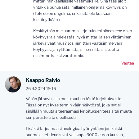
mittari minkäänlaisille vaatimuksille. Sinä taas aloit
yhtäkkiä puhua siitä, millainen ongelma köyhyys on.
(Toki se on ongelma, enkä sitä ole koskaan
kieltänytkään.)
Keskitythän mieluummin kirjoitukseni aiheeseen: onko
köyhyysraja mielestäsi hyvä mittari ja sen ylittäminen
järkevä vaatimus? Jos nimittäin vaatisimme vain
köyhyysrajan ylittämistä, siihen riittäisi se, että
olisimme kaikki varattomia.
Vastaa
Kaappo Raivio
26.4.2024 19:16
Vähän jäi savusillin maku suuhun tästä kirjoituksesta.
Tässä on nyt kyse termin väärinkäytöstä, joka nyt ei
sinällään muuta siteeraamasi kirjoituksen teesiä tai muuta
sen perusteluita oleellisesti.
Lisäksi tarjoamaasi analogiaa hyödyntäen: jos kaikki
suomalaiset tienaisivat vaikkapa 3000 euroa kuussa,