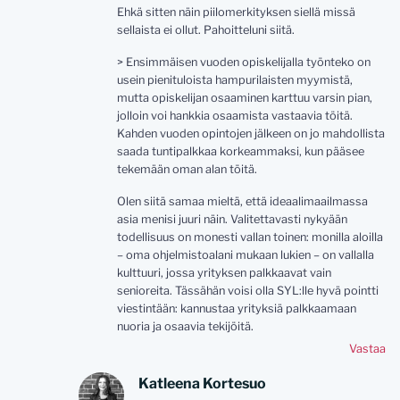
Ehkä sitten näin piilomerkityksen siellä missä
sellaista ei ollut. Pahoitteluni siitä.
> Ensimmäisen vuoden opiskelijalla työnteko on
usein pienituloista hampurilaisten myymistä,
mutta opiskelijan osaaminen karttuu varsin pian,
jolloin voi hankkia osaamista vastaavia töitä.
Kahden vuoden opintojen jälkeen on jo mahdollista
saada tuntipalkkaa korkeammaksi, kun pääsee
tekemään oman alan töitä.
Olen siitä samaa mieltä, että ideaalimaailmassa
asia menisi juuri näin. Valitettavasti nykyään
todellisuus on monesti vallan toinen: monilla aloilla
– oma ohjelmistoalani mukaan lukien – on vallalla
kulttuuri, jossa yrityksen palkkaavat vain
senioreita. Tässähän voisi olla SYL:lle hyvä pointti
viestintään: kannustaa yrityksiä palkkaamaan
nuoria ja osaavia tekijöitä.
Vastaa
Katleena Kortesuo