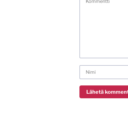
hyvät tavat. Karsin
sisällöt. Mitä peru