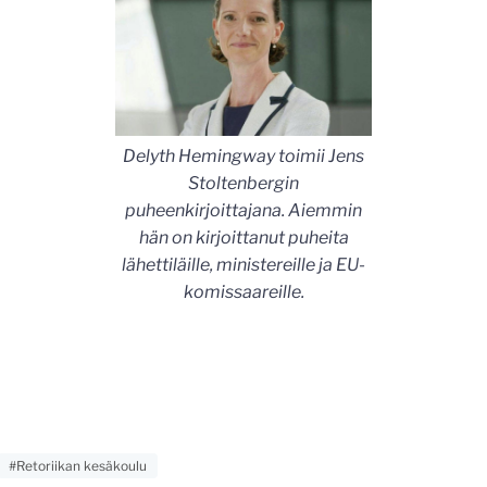
Delyth Hemingway toimii Jens
Stoltenbergin
puheenkirjoittajana. Aiemmin
hän on kirjoittanut puheita
lähettiläille, ministereille ja EU-
komissaareille.
#Retoriikan kesäkoulu