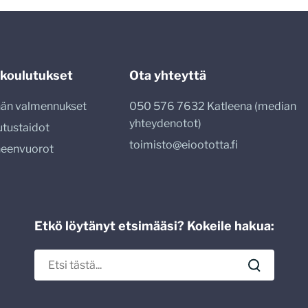
 koulutukset
Ota yhteyttä
nnän valmennukset
050 576 7632 Katleena (median
yhteydenotot)
utustaidot
toimisto@eioototta.fi
heenvuorot
Etkö löytänyt etsimääsi? Kokeile hakua: