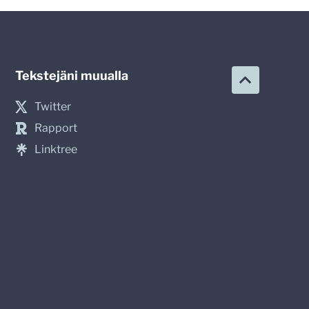
Tekstejäni muualla
Twitter
Rapport
Linktree