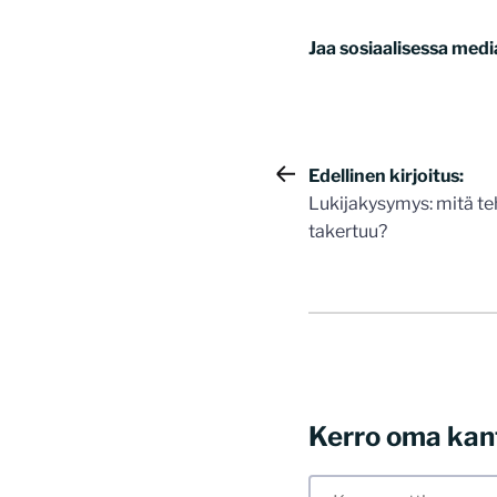
Jaa sosiaalisessa medi
Artikkelie
Edellinen kirjoitus:
Lukijakysymys: mitä te
selaus
takertuu?
Kerro oma kan
Tässä blogissa saa
myös kunnollisen me