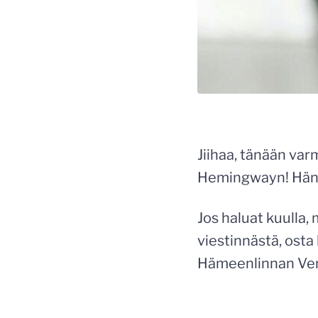
Jiihaa, tänään var
Hemingwayn! Hän t
Jos haluat kuulla,
viestinnästä, osta
Hämeenlinnan Verk