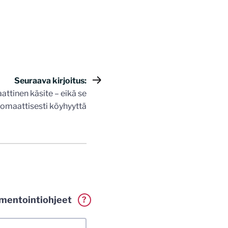
Seuraava kirjoitus:
ttinen käsite – eikä se
tomaattisesti köyhyyttä
entointiohjeet
?
erkillä. Vaadin
a. Muistathan silti