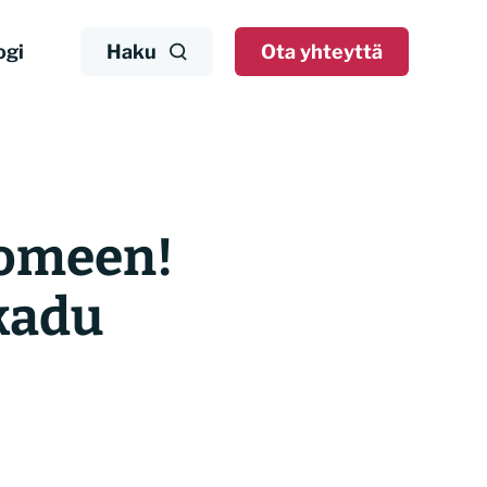
ogi
Haku
Ota yhteyttä
uomeen!
kadu