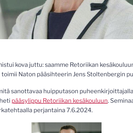
mistui kova juttu: saamme Retoriikan kesäkouluu
oimii Naton pääsihteerin Jens Stoltenbergin pu
 mitä sanottavaa huipputason puheenkirjoittajalla
 heti
pääsylippu Retoriikan kesäkouluun
. Seminaa
atehtaalla perjantaina 7.6.2024.