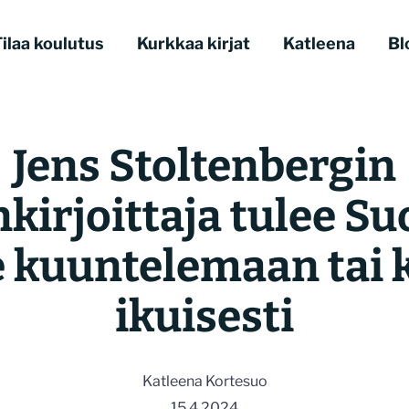
ilaa koulutus
Kurkkaa kirjat
Katleena
Bl
Jens Stoltenbergin
kirjoittaja tulee S
e kuuntelemaan tai 
ikuisesti
Katleena Kortesuo
15.4.2024