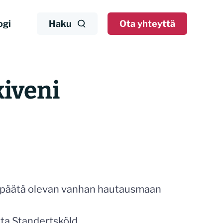
ogi
Haku
Ota yhteyttä
iveni
stapäätä olevan vanhan hautausmaan
tta Standertsköld.