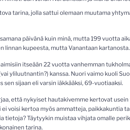
htova tarina, jolla sattui olemaan muutama yht
t samana päivänä kuin minä, mutta 199 vuotta ai
en linnan kupeesta, mutta Vanantaan kartanosta.
naimisiin itseään 22 vuotta vanhemman tukholm
(vai yliluutnantin?) kanssa. Nuori vaimo kuoli S
 sen sijaan eli varsin iäkkääksi, 69-vuotiaaksi.
rjaa, että nykyiset hautakivemme kertovat usein 
 ei voisi kertoa myös ammatteja, paikkakuntia tai
via tietoja? Täytyykin muistaa vihjata omalle peri
okonainen tarina.