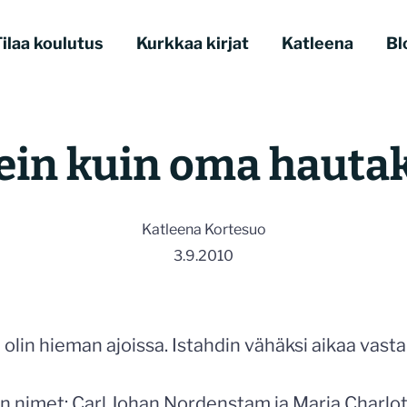
ilaa koulutus
Kurkkaa kirjat
Katleena
Bl
ein kuin oma hautak
Katleena Kortesuo
3.9.2010
 olin hieman ajoissa. Istahdin vähäksi aikaa va
arin nimet: Carl Johan Nordenstam ja Maria Charlo