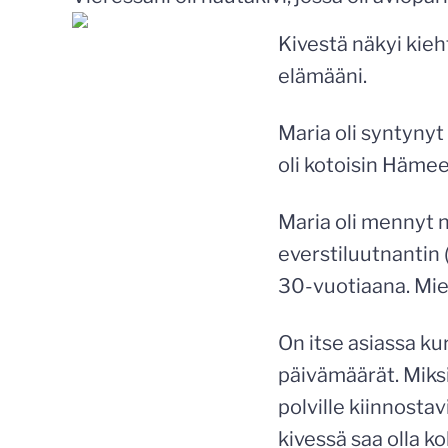
Kivestä näkyi kie
elämääni.
Maria oli syntyny
oli kotoisin Häme
Maria oli mennyt 
everstiluutnantin 
30-vuotiaana. Mies
On itse asiassa ku
päivämäärät. Miksi
polville kiinnosta
kivessä saa olla k