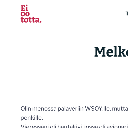
Siirry
sisältöön
T
Melk
Olin menossa palaveriin WSOY:lle, mutta
penkille.
Vieressäni oli hautakivi, jossa oli aviop