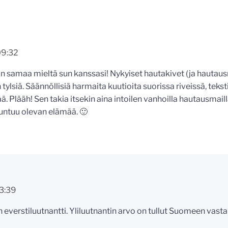
09:32
iiin samaa mieltä sun kanssasi! Nykyiset hautakivet (ja hauta
ylsiä. Säännöllisiä harmaita kuutioita suorissa riveissä, teksti
 Plääh! Sen takia itsekin aina intoilen vanhoilla hautausmaill
ä tuntuu olevan elämää. 🙂
23:39
 everstiluutnantti. Yliluutnantin arvo on tullut Suomeen vasta