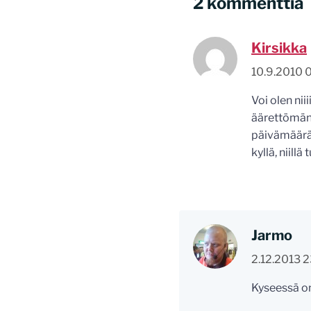
2 kommenttia
Kirsikka
10.9.2010 
Voi olen ni
äärettömän t
päivämäärää.
kyllä, niill
Jarmo
2.12.2013 
Kyseessä on