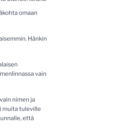
ymäkohta omaan
kaisemmin. Hänkin
alaisen
uomenlinnassa vain
vain nimen ja
 muita tuleville
kunnalle, että