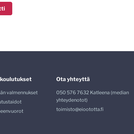
 koulutukset
Ota yhteyttä
nnän valmennukset
050 576 7632 Katleena (median
yhteydenotot)
utustaidot
toimisto@eioototta.fi
heenvuorot