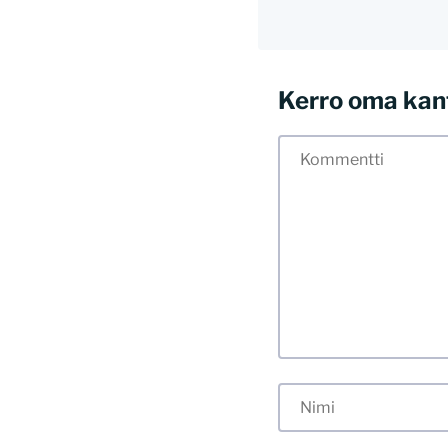
Kerro oma kan
Tässä blogissa saa
myös kunnollisen me
hyvät tavat. Karsin
sisällöt. Mitä peru