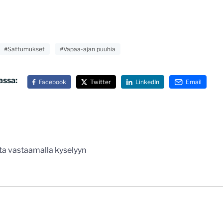
#Sattumukset
#Vapaa-ajan puuhia
assa:
Facebook
Twitter
LinkedIn
Email
n
uta vastaamalla kyselyyn