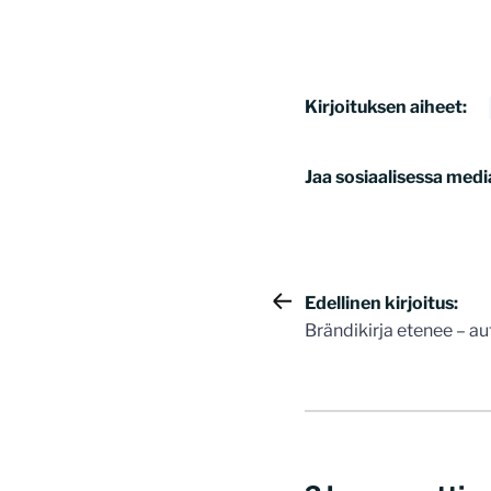
Kirjoituksen aiheet:
Jaa sosiaalisessa medi
Artikkelie
Edellinen kirjoitus:
Brändikirja etenee – a
selaus