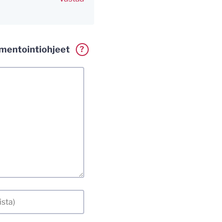
entointiohjeet
?
erkillä. Vaadin
a. Muistathan silti
tenkin laittomat
i.