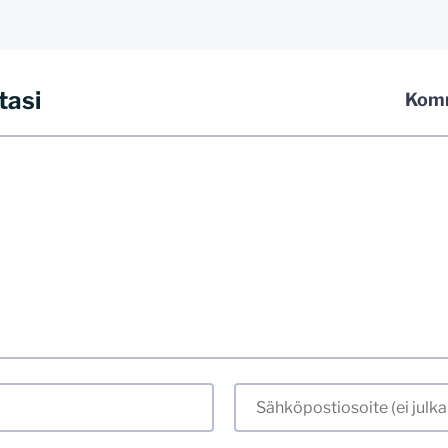
tasi
Komm
 kommentoida omalla nimellä tai minun tunnistamallani nimim
iliosoitteen. Minua ja mielipiteitäni saa ilman muuta kritisoid
 jo etukäteen kaikki alatyyliset kommentit, mainokset sekä tie
stellummin asiasi esität, sitä varmemmin se tulee huomioiduks