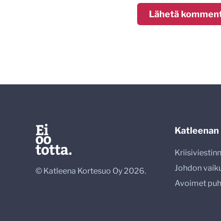
Katleenan
Kriisiviesti
Johdon vaik
© Katleena Kortesuo Oy 2026.
Avoimet pu