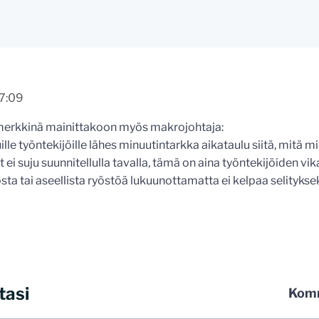
17:09
merkkinä mainittakoon myös makrojohtaja:
le työntekijöille lähes minuutintarkka aikataulu siitä, mitä mil
ei suju suunnitellulla tavalla, tämä on aina työntekijöiden vi
ta tai aseellista ryöstöä lukuunottamatta ei kelpaa selityks
tasi
Komm
 kommentoida omalla nimellä tai minun tunnistamallani nimim