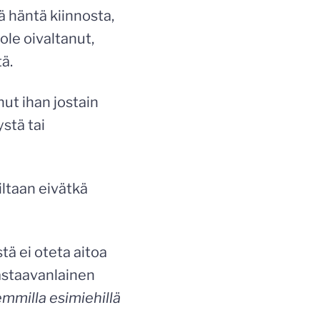
ä häntä kiinnosta,
le oivaltanut,
ä.
ut ihan jostain
stä tai
iltaan eivätkä
tä ei oteta aitoa
astaavanlainen
milla esimiehillä