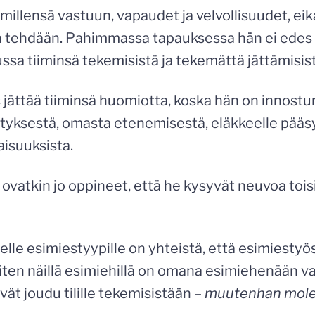
millensä vastuun, vapaudet ja velvollisuudet, eik
a tehdään. Pahimmassa tapauksessa hän ei edes o
ssa tiiminsä tekemisistä ja tekemättä jättämisist
jättää tiiminsä huomiotta, koska hän on innostun
tyksestä, omasta etenemisestä, eläkkeelle pääsy
isuuksista.
ovatkin jo oppineet, että he kysyvät neuvoa tois
melle esimiestyypille on yhteistä, että esimiestyös
ten näillä esimiehillä on omana esimiehenään v
vät joudu tilille tekemisistään –
muutenhan molem