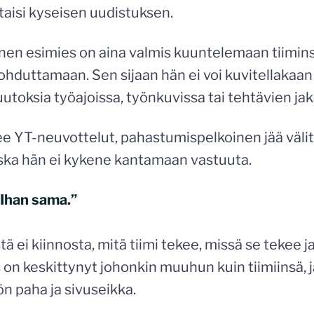
taisi kyseisen uudistuksen.
en esimies on aina valmis kuuntelemaan tiimin
hduttamaan. Sen sijaan hän ei voi kuvitellakaan
toksia työajoissa, työnkuvissa tai tehtävien ja
lee YT-neuvottelut, pahastumispelkoinen jää väli
oska hän ei kykene kantamaan vastuuta.
”Ihan sama.”
 ei kiinnosta, mitä tiimi tekee, missä se tekee ja
on keskittynyt johonkin muuhun kuin tiimiinsä, 
n paha ja sivuseikka.