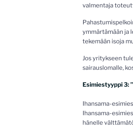
valmentaja toteut
Pahastumispelkoin
ymmärtämään ja lo
tekemään isoja muu
Jos yritykseen tu
sairauslomalle, k
Esimiestyyppi 3: 
Ihansama-esimiestä
Ihansama-esimies 
hänelle välttämätö