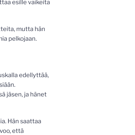
taa esille vaikeita
tteita, mutta hän
ia pelkojaan.
skalla edellyttää,
siään.
ä jäsen, ja hänet
ia. Hän saattaa
voo, että