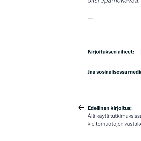
olisi epämukavaa
.
—
Kirjoituksen aiheet:
Jaa sosiaalisessa medi
Artikkelie
Edellinen kirjoitus:
Älä käytä tutkimuksiss
selaus
kieltomuotojen vastak