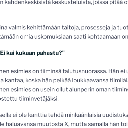
n kahdenkeskisistä keskusteluista, joissa pitää ot
aina valmis kehittämään taitoja, prosesseja ja tuo
ittämään omia uskomuksiaan saati kohtaamaan om
”Ei kai kukaan pahastu?”
n esimies on tiiminsä talutusnuorassa. Hän ei u
aa kantaa, koska hän pelkää loukkaavansa tiimiläi
n esimies on usein ollut alunperin oman tiimins
ettu tiiminvetäjäksi.
lla ei ole kanttia tehdä minkäänlaisia uudistuks
le haluavansa muutosta X, mutta samalla hän toi