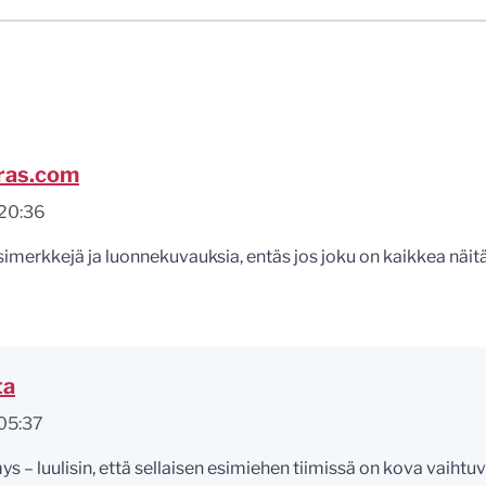
ras.com
20:36
imerkkejä ja luonnekuvauksia, entäs jos joku on kaikkea näit
ta
05:37
s – luulisin, että sellaisen esimiehen tiimissä on kova vaihtuv