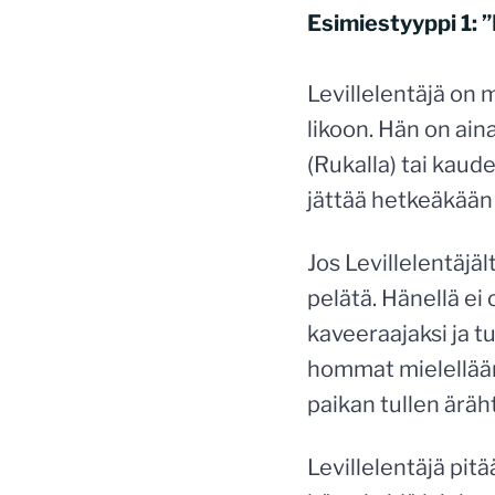
Esimiestyyppi 1: 
Levillelentäjä on 
likoon. Hän on ain
(Rukalla) tai kaude
jättää hetkeäkään 
Jos Levillelentäjäl
pelätä. Hänellä ei 
kaveeraajaksi ja tu
hommat mielellään,
paikan tullen äräh
Levillelentäjä pit