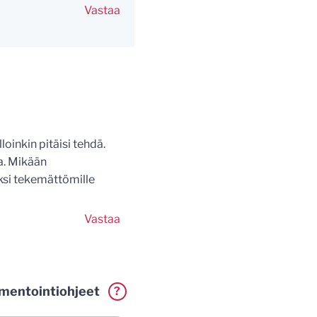
Vastaa
loinkin pitäisi tehdä.
ka. Mikään
eksi tekemättömille
Vastaa
entointiohjeet
?
erkillä. Vaadin