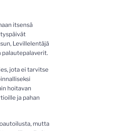
amaan itsensä
ityspäivät
ssun, Levillelentäjä
 palautepalaverit.
es, jota ei tarvitse
innalliseksi
imin hoitavan
ioille ja pahan
roautoilusta, mutta