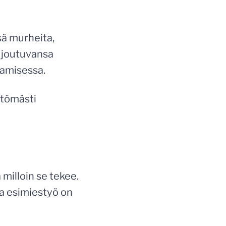
sä murheita,
 joutuvansa
kamisessa.
ttömästi
 milloin se tekee.
ja esimiestyö on