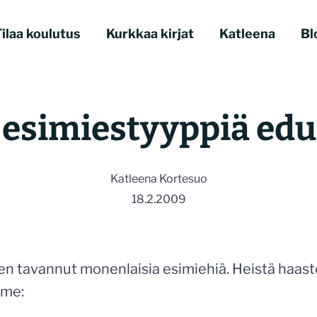
ilaa koulutus
Kurkkaa kirjat
Katleena
Bl
 esimiestyyppiä edu
Katleena Kortesuo
18.2.2009
len tavannut monenlaisia esimiehiä. Heistä haast
lme: