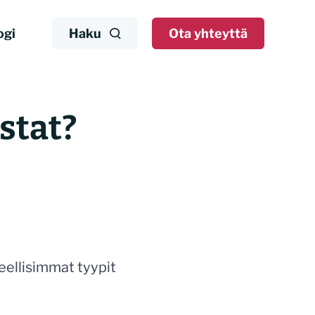
ogi
Haku
Ota yhteyttä
stat?
eellisimmat tyypit