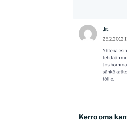
Jr.
25.2.2012 
Yhtenä esi
tehdään muil
Jos hommat 
sähkökatkos
töille.
Kerro oma kan
Tässä blogissa saa