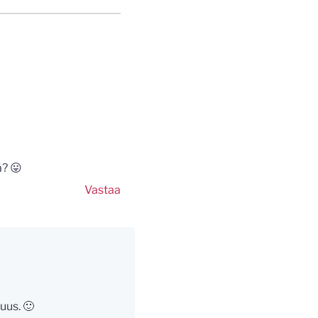
ä? 😛
Vastaa
uus. 🙂