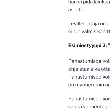
hän ei pidä lainkaa
asioita.
Levillelentäjä on 
ei ole valmis keh
Esimiestyyppi 2: 
Pahastumispelkoine
ohjeistaa eikä ott
Pahastumispelkoine
on myöhemmin nost
Pahastumispelkoise
sanoa valmentajal