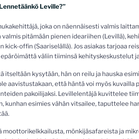
”Lennetäänkö Leville?”
mukakehittäjä, joka on näennäisesti valmis laitt
a valmis pitämään pienen ideariihen (Levillä), keh
n kick-offin (Saariselällä). Jos asiakas tarjoaa rei
epäröimättä väliin tiiminsä kehityskeskustelut ja
tä itseltään kysytään, hän on reilu ja hauska esimi
ole aavistustakaan, että häntä voi myös kuvailla p
nteiden pakoilijaksi. Levillelentäjä kuvittelee ti
 kunhan esimies vähän vitsailee, taputtelee hart
tää.
ää moottorikelkkailusta, mönkijäsafareista ja mik