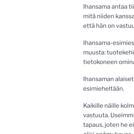
Ihansama antaa tii
mitä niiden kanss
että hän on vastuu
Ihansama-esimies 
muusta: tuotekehi
tietokoneen omina
Ihansaman alaiset 
esimieheltään.
Kaikille näille kol
vastuuta. Useimmi
tapaus, joten he ei