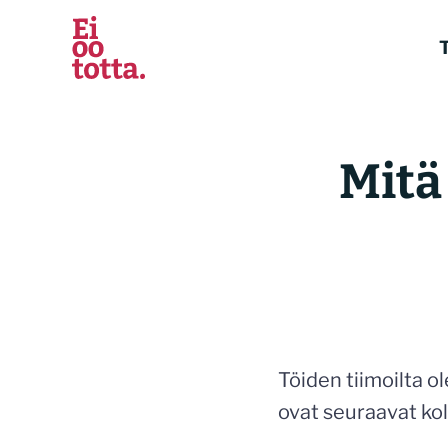
Siirry
sisältöön
T
Mitä
Töiden tiimoilta o
ovat seuraavat ko