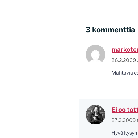
3 kommenttia
markote
26.2.2009 
Mahtavia es
Ei oo tot
27.2.2009 
Hyvä kysymy