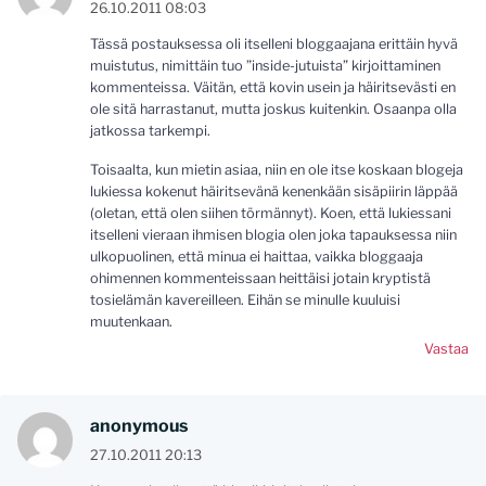
26.10.2011 08:03
Tässä postauksessa oli itselleni bloggaajana erittäin hyvä
muistutus, nimittäin tuo ”inside-jutuista” kirjoittaminen
kommenteissa. Väitän, että kovin usein ja häiritsevästi en
ole sitä harrastanut, mutta joskus kuitenkin. Osaanpa olla
jatkossa tarkempi.
Toisaalta, kun mietin asiaa, niin en ole itse koskaan blogeja
lukiessa kokenut häiritsevänä kenenkään sisäpiirin läppää
(oletan, että olen siihen törmännyt). Koen, että lukiessani
itselleni vieraan ihmisen blogia olen joka tapauksessa niin
ulkopuolinen, että minua ei haittaa, vaikka bloggaaja
ohimennen kommenteissaan heittäisi jotain kryptistä
tosielämän kavereilleen. Eihän se minulle kuuluisi
muutenkaan.
Vastaa
anonymous
27.10.2011 20:13