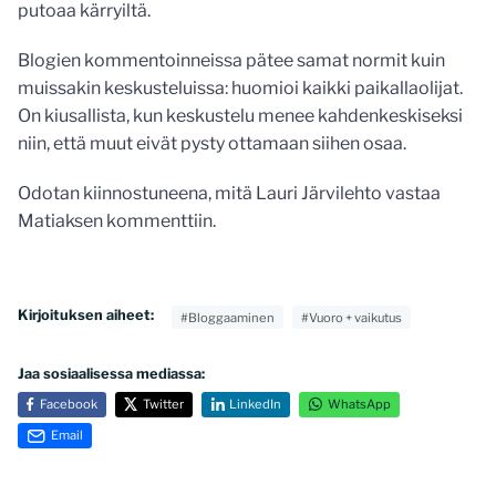
putoaa kärryiltä.
Blogien kommentoinneissa pätee samat normit kuin
muissakin keskusteluissa: huomioi kaikki paikallaolijat.
On kiusallista, kun keskustelu menee kahdenkeskiseksi
niin, että muut eivät pysty ottamaan siihen osaa.
Odotan kiinnostuneena, mitä Lauri Järvilehto vastaa
Matiaksen kommenttiin.
Kirjoituksen aiheet:
#Bloggaaminen
#Vuoro + vaikutus
Jaa sosiaalisessa mediassa:
Facebook
Twitter
LinkedIn
WhatsApp
Email