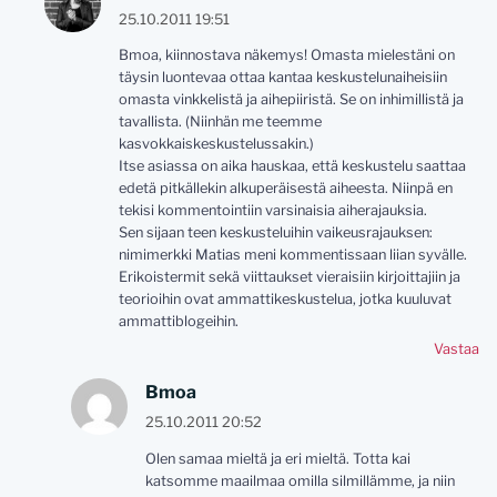
25.10.2011 19:51
Bmoa, kiinnostava näkemys! Omasta mielestäni on
täysin luontevaa ottaa kantaa keskustelunaiheisiin
omasta vinkkelistä ja aihepiiristä. Se on inhimillistä ja
tavallista. (Niinhän me teemme
kasvokkaiskeskustelussakin.)
Itse asiassa on aika hauskaa, että keskustelu saattaa
edetä pitkällekin alkuperäisestä aiheesta. Niinpä en
tekisi kommentointiin varsinaisia aiherajauksia.
Sen sijaan teen keskusteluihin vaikeusrajauksen:
nimimerkki Matias meni kommentissaan liian syvälle.
Erikoistermit sekä viittaukset vieraisiin kirjoittajiin ja
teorioihin ovat ammattikeskustelua, jotka kuuluvat
ammattiblogeihin.
Vastaa
Bmoa
25.10.2011 20:52
Olen samaa mieltä ja eri mieltä. Totta kai
katsomme maailmaa omilla silmillämme, ja niin