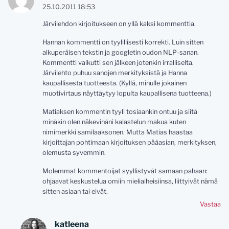
25.10.2011 18:53
Järvilehdon kirjoitukseen on yllä kaksi kommenttia.
Hannan kommentti on tyylillisesti korrekti. Luin sitten
alkuperäisen tekstin ja googletin oudon NLP-sanan.
Kommentti vaikutti sen jälkeen jotenkin irralliselta.
Järvilehto puhuu sanojen merkityksistä ja Hanna
kaupallisesta tuotteesta. (Kyllä, minulle jokainen
muotivirtaus näyttäytyy lopulta kaupallisena tuotteena.)
Matiaksen kommentin tyyli tosiaankin ontuu ja siitä
minäkin olen näkevinäni kalastelun makua kuten
nimimerkki samilaaksonen. Mutta Matias haastaa
kirjoittajan pohtimaan kirjoituksen pääasian, merkityksen,
olemusta syvemmin.
Molemmat kommentoijat syyllistyvät samaan pahaan:
ohjaavat keskustelua omiin mieliaiheisiinsa, liittyivät nämä
sitten asiaan tai eivät.
Vastaa
katleena