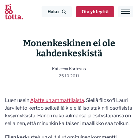
Siirry
sisältöön
Haku
Ota yhteyttä
Monenkeskinen ei ole
kahdenkeskistä
Katleena Kortesuo
25.10.2011
Luen usein
Ajattelun ammattilaista
. Siellä filosofi Lauri
Järvilehto kertoo selkeällä kielellä isoistakin filosofisista
kysymyksistä. Hänen näkökulmansa ja esitystapansa on
sellainen, että minunkin kaltaiseni maallikko saa tolkun.
Eilen keskusteluun oli tullut omituinen kommentti