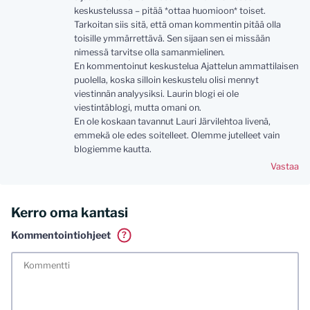
keskustelussa – pitää *ottaa huomioon* toiset.
Tarkoitan siis sitä, että oman kommentin pitää olla
toisille ymmärrettävä. Sen sijaan sen ei missään
nimessä tarvitse olla samanmielinen.
En kommentoinut keskustelua Ajattelun ammattilaisen
puolella, koska silloin keskustelu olisi mennyt
viestinnän analyysiksi. Laurin blogi ei ole
viestintäblogi, mutta omani on.
En ole koskaan tavannut Lauri Järvilehtoa livenä,
emmekä ole edes soitelleet. Olemme jutelleet vain
blogiemme kautta.
Vastaa
Kerro oma kantasi
Kommentointiohjeet
?
Tässä blogissa saa kommentoida omalla nimellä tai minun
tunnistamallani nimimerkillä. Vaadin myös kunnollisen
meiliosoitteen. Minua ja mielipiteitäni saa ilman muuta
kritisoida. Muistathan silti hyvät tavat. Karsin jo etukäteen
kaikki alatyyliset kommentit, mainokset sekä tietenkin
laittomat sisällöt. Mitä perustellummin asiasi esität, sitä