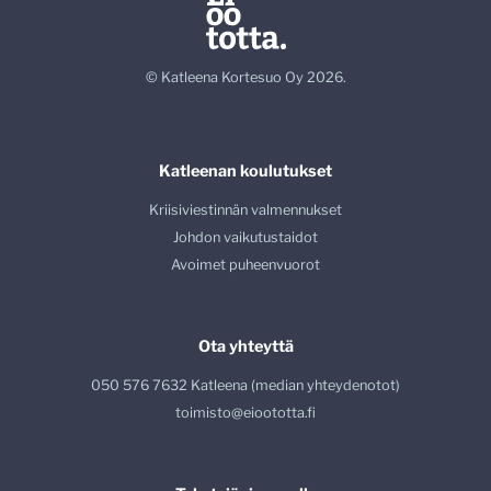
© Katleena Kortesuo Oy 2026.
Katleenan koulutukset
Kriisiviestinnän valmennukset
Johdon vaikutustaidot
Avoimet puheenvuorot
Ota yhteyttä
050 576 7632 Katleena (median yhteydenotot)
toimisto@eioototta.fi