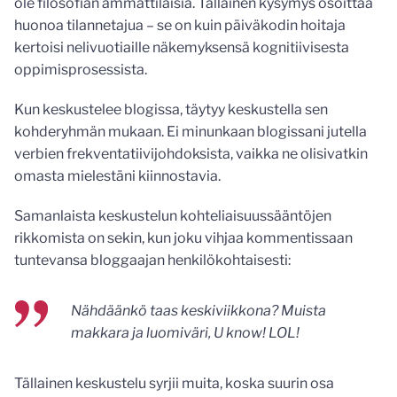
ole filosofian ammattilaisia. Tällainen kysymys osoittaa
huonoa tilannetajua – se on kuin päiväkodin hoitaja
kertoisi nelivuotiaille näkemyksensä kognitiivisesta
oppimisprosessista.
Kun keskustelee blogissa, täytyy keskustella sen
kohderyhmän mukaan. Ei minunkaan blogissani jutella
verbien frekventatiivijohdoksista, vaikka ne olisivatkin
omasta mielestäni kiinnostavia.
Samanlaista keskustelun kohteliaisuussääntöjen
rikkomista on sekin, kun joku vihjaa kommentissaan
tuntevansa bloggaajan henkilökohtaisesti:
Nähdäänkö taas keskiviikkona? Muista
makkara ja luomiväri, U know! LOL!
Tällainen keskustelu syrjii muita, koska suurin osa