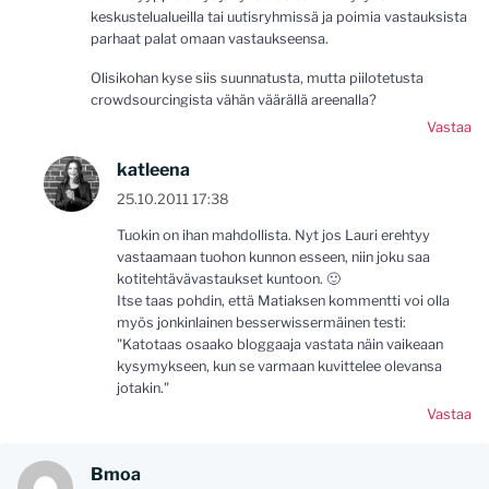
keskustelualueilla tai uutisryhmissä ja poimia vastauksista
parhaat palat omaan vastaukseensa.
Olisikohan kyse siis suunnatusta, mutta piilotetusta
crowdsourcingista vähän väärällä areenalla?
Vastaa
katleena
25.10.2011 17:38
Tuokin on ihan mahdollista. Nyt jos Lauri erehtyy
vastaamaan tuohon kunnon esseen, niin joku saa
kotitehtävävastaukset kuntoon. 🙂
Itse taas pohdin, että Matiaksen kommentti voi olla
myös jonkinlainen besserwissermäinen testi:
"Katotaas osaako bloggaaja vastata näin vaikeaan
kysymykseen, kun se varmaan kuvittelee olevansa
jotakin."
Vastaa
Bmoa