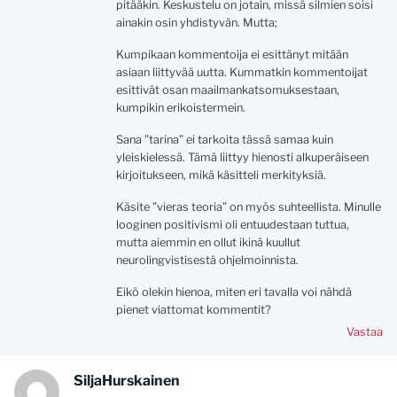
pitääkin. Keskustelu on jotain, missä silmien soisi
ainakin osin yhdistyvän. Mutta;
Kumpikaan kommentoija ei esittänyt mitään
asiaan liittyvää uutta. Kummatkin kommentoijat
esittivät osan maailmankatsomuksestaan,
kumpikin erikoistermein.
Sana ”tarina” ei tarkoita tässä samaa kuin
yleiskielessä. Tämä liittyy hienosti alkuperäiseen
kirjoitukseen, mikä käsitteli merkityksiä.
Käsite ”vieras teoria” on myös suhteellista. Minulle
looginen positivismi oli entuudestaan tuttua,
mutta aiemmin en ollut ikinä kuullut
neurolingvistisestä ohjelmoinnista.
Eikö olekin hienoa, miten eri tavalla voi nähdä
pienet viattomat kommentit?
Vastaa
SiljaHurskainen