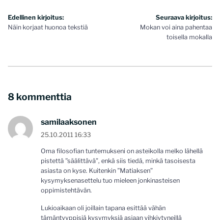
Artikkelien
Edellinen kirjoitus:
Seuraava kirjoitus:
Näin korjaat huonoa tekstiä
Mokan voi aina pahentaa
selaus
toisella mokalla
8 kommenttia
samilaaksonen
25.10.2011 16:33
Oma filosofian tuntemukseni on asteikolla melko lähellä
pistettä ”säälittävä”, enkä siis tiedä, minkä tasoisesta
asiasta on kyse. Kuitenkin ”Matiaksen”
kysymyksenasettelu tuo mieleen jonkinasteisen
oppimistehtävän.
Lukioaikaan oli joillain tapana esittää vähän
tämäntyyppisiä kysymyksiä asiaan vihkiytyneillä