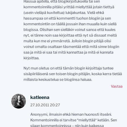
Hassua ajatella, että blogikirjoituksella tai sen
kommentoinnilla pitäisi yrittää miellyttää jotain tiettyä
(usein vieläpä kuviteltua) lukijakuntaa. Vielä ehkä
hassumpaa on että kommentti tuohon blogiin ja sen
kommentointiin on täällä jossain ihan muualla kuin siellä
blogissa. Olisihan sen sielläkin voinut sanoa että kuules
nyt, ei tänne noin saa kirjoittaa että nyt sä dissaat meitä
muita kun me ei ymmärretä. Jolloin blogin pitäjä olisi
voinut omalta osaltaan täsmentää että mitä sinne blogiin
saa ja mitä ei saa tai mitä kannattaa ja mitä ei kannata
kirjoittaa.
Nyt mun oletus on että tämän blogin kirjoittaja tuntee
sisäpiiriläisenä sen toisen blogin pitäjän, koska kerra tietää
millaista keskustelua se blogiinsa haluaa.
Vastaa
katleena
27.10.2011 20:27
Anonyymi, ilmaisin ehkä hieman huonosti itseäni.
Kommentoinnilla ei tarvitse *miellyttää* ketään. Sen
sijaan kommentoinnissa – niin kuin kaikessa