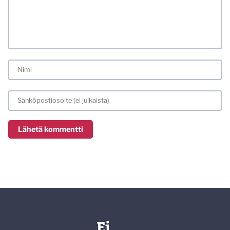
varmemmin se tulee huomioiduksi.