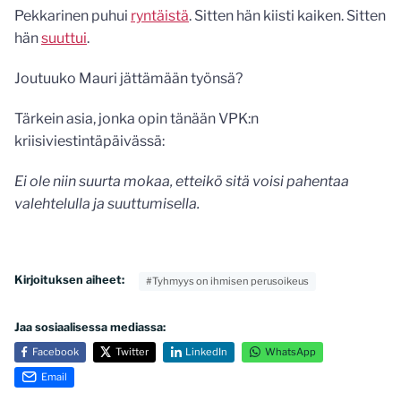
Pekkarinen puhui
ryntäistä
. Sitten hän kiisti kaiken. Sitten
hän
suuttui
.
Joutuuko Mauri jättämään työnsä?
Tärkein asia, jonka opin tänään VPK:n
kriisiviestintäpäivässä:
Ei ole niin suurta mokaa, etteikö sitä voisi pahentaa
valehtelulla ja suuttumisella.
Kirjoituksen aiheet:
#Tyhmyys on ihmisen perusoikeus
Jaa sosiaalisessa mediassa:
Facebook
Twitter
LinkedIn
WhatsApp
Email