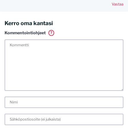
Vastaa
Kerro oma kantasi
Kommentointiohjeet
?
Tässä blogissa saa kommentoida omalla nimellä tai minun
tunnistamallani nimimerkillä. Vaadin myös kunnollisen
meiliosoitteen. Minua ja mielipiteitäni saa ilman muuta
kritisoida. Muistathan silti hyvät tavat. Karsin jo etukäteen
kaikki alatyyliset kommentit, mainokset sekä tietenkin
laittomat sisällöt. Mitä perustellummin asiasi esität, sitä
varmemmin se tulee huomioiduksi.