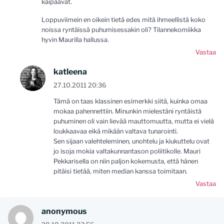
kaipaavat.
Loppuviimein en oikein tietä edes mitä ihmeellistä koko
noissa ryntäissä puhumisessakin oli? Tilannekomiikka
hyvin Maurilla hallussa.
Vastaa
katleena
27.10.2011 20:36
Tämä on taas klassinen esimerkki siitä, kuinka omaa
mokaa pahennettiin. Minunkin mielestäni ryntäistä
puhuminen oli vain lievää mauttomuutta, mutta ei vielä
loukkaavaa eikä mikään valtava tunarointi.
Sen sijaan valehteleminen, unohtelu ja kiukuttelu ovat
jo isoja mokia valtakunnantason poliitikolle. Mauri
Pekkarisella on niin paljon kokemusta, että hänen
pitäisi tietää, miten median kanssa toimitaan.
Vastaa
anonymous