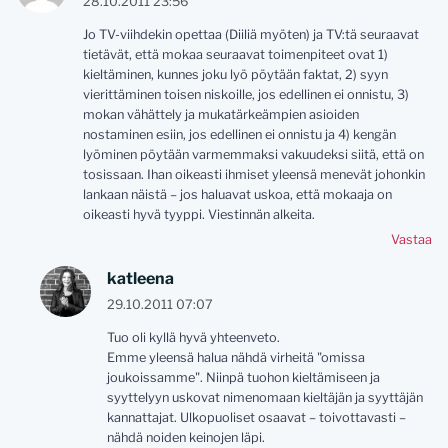
28.10.2011 23:56
Jo TV-viihdekin opettaa (Diiliä myöten) ja TV:tä seuraavat
tietävät, että mokaa seuraavat toimenpiteet ovat 1)
kieltäminen, kunnes joku lyö pöytään faktat, 2) syyn
vierittäminen toisen niskoille, jos edellinen ei onnistu, 3)
mokan vähättely ja mukatärkeämpien asioiden
nostaminen esiin, jos edellinen ei onnistu ja 4) kengän
lyöminen pöytään varmemmaksi vakuudeksi siitä, että on
tosissaan. Ihan oikeasti ihmiset yleensä menevät johonkin
lankaan näistä – jos haluavat uskoa, että mokaaja on
oikeasti hyvä tyyppi. Viestinnän alkeita.
Vastaa
katleena
29.10.2011 07:07
Tuo oli kyllä hyvä yhteenveto.
Emme yleensä halua nähdä virheitä "omissa
joukoissamme". Niinpä tuohon kieltämiseen ja
syyttelyyn uskovat nimenomaan kieltäjän ja syyttäjän
kannattajat. Ulkopuoliset osaavat – toivottavasti –
nähdä noiden keinojen läpi.