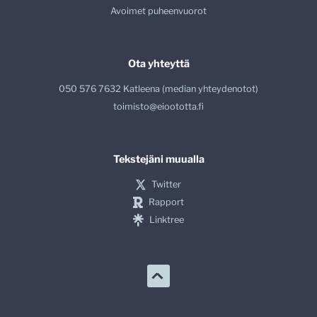
Avoimet puheenvuorot
Ota yhteyttä
050 576 7632 Katleena (median yhteydenotot)
toimisto@eioototta.fi
Tekstejäni muualla
Twitter
Rapport
Linktree