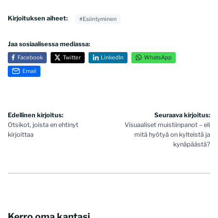
Kirjoituksen aiheet:
#Esiintyminen
Jaa sosiaalisessa mediassa:
Facebook
Twitter
LinkedIn
WhatsApp
Email
Artikkelien
Edellinen kirjoitus:
Seuraava kirjoitus:
Otsikot, joista en ehtinyt
Visuaaliset muistiinpanot – eli
selaus
kirjoittaa
mitä hyötyä on kylteistä ja
kynäpäästä?
Kerro oma kantasi