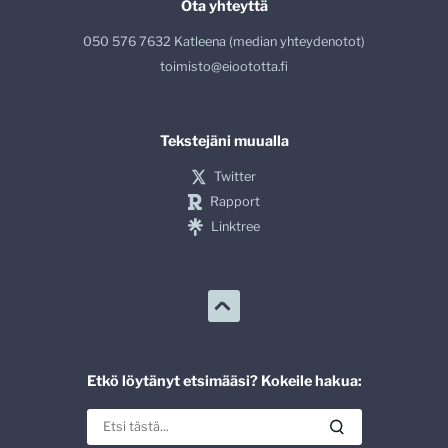
Ota yhteyttä
050 576 7632 Katleena (median yhteydenotot)
toimisto@eioototta.fi
Tekstejäni muualla
Twitter
Rapport
Linktree
Etkö löytänyt etsimääsi? Kokeile hakua: