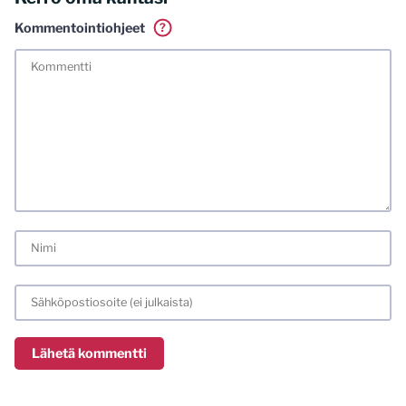
Kommentointiohjeet
?
Tässä blogissa saa kommentoida omalla nimellä tai minun
tunnistamallani nimimerkillä. Vaadin myös kunnollisen
meiliosoitteen. Minua ja mielipiteitäni saa ilman muuta
kritisoida. Muistathan silti hyvät tavat. Karsin jo etukäteen
kaikki alatyyliset kommentit, mainokset sekä tietenkin
laittomat sisällöt. Mitä perustellummin asiasi esität, sitä
varmemmin se tulee huomioiduksi.