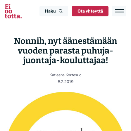
Siirry
sisältöön
Haku
Ota yhteyttä
Nonnih, nyt äänestämään
vuoden parasta puhuja-
juontaja-kouluttajaa!
Katleena Kortesuo
5.2.2019