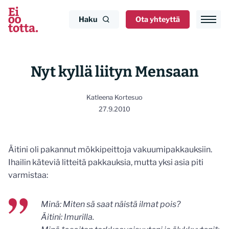
Siirry
sisältöön
Haku
Ota yhteyttä
Nyt kyllä liityn Mensaan
Katleena Kortesuo
27.9.2010
Äitini oli pakannut mökkipeittoja vakuumipakkauksiin.
Ihailin käteviä litteitä pakkauksia, mutta yksi asia piti
varmistaa:
Minä: Miten sä saat näistä ilmat pois?
Äitini: Imurilla.