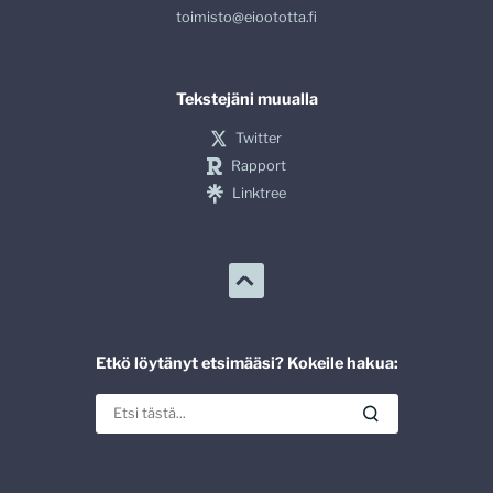
toimisto@eioototta.fi
Tekstejäni muualla
Twitter
Rapport
Linktree
Etkö löytänyt etsimääsi? Kokeile hakua: