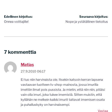
Artikkelien
Edellinen kirjoitus:
Seuraava kirjoitus:
Onnea voittajille!
Nope ja ystätällinen tietoitus
selaus
7 kommenttia
Matias
27.9.2010 06:17
Ei tuo niin harvinaista ole. Itsekin katsoin kerran lapsena
vastaavan tuotteen tv-shop-mainosta, jossa imurilla
imettiin ilmat pois pussista. Ja mietin, että niin niin, pitäisi
vain olla imuri, joka tukee imemistä. Sitten muistin, että
kyllähän ne melkein kaikki imurit taitavat imemisen osata
ja puhalluskyky on harvinaisempi.
Vastaa