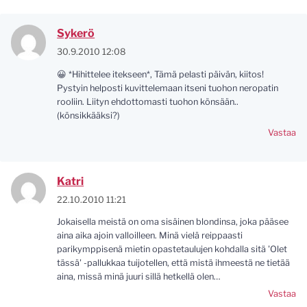
Sykerö
30.9.2010 12:08
😀 *Hihittelee itekseen*, Tämä pelasti päivän, kiitos!
Pystyin helposti kuvittelemaan itseni tuohon neropatin
rooliin. Liityn ehdottomasti tuohon könsään..
(könsikkääksi?)
Vastaa
Katri
22.10.2010 11:21
Jokaisella meistä on oma sisäinen blondinsa, joka pääsee
aina aika ajoin valloilleen. Minä vielä reippaasti
parikymppisenä mietin opastetaulujen kohdalla sitä 'Olet
tässä' -pallukkaa tuijotellen, että mistä ihmeestä ne tietää
aina, missä minä juuri sillä hetkellä olen…
Vastaa