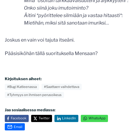
Minä *osoitan tarkkaavaisuuteni ja älykkyyteni*:
Onko siinä joku imutoiminto?
Äitini *pyörittelee silmiään ja vastaa hitaasti*:
Mietihän, miksi sitä sanotaan imuriksi…
Joskus en vain voi tajuta itseäni.
Pääsisiköhän tällä suorituksella Mensaan?
Kirjoituksen aiheet:
#Bugi Katleenassa
#Saattaen vaihdettava
#Tyhmyys on ihmisen perusoikeus
Jaa sosiaalisessa mediassa:
Facebook
Twitter
LinkedIn
WhatsApp
Email