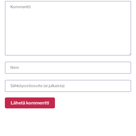
tunnistamallani nimimerkillä. Vaadin myös kunnollisen
meiliosoitteen. Minua ja mielipiteitäni saa ilman muuta
kritisoida. Muistathan silti hyvät tavat. Karsin jo etukäteen
kaikki alatyyliset kommentit, mainokset sekä tietenkin
laittomat sisällöt. Mitä perustellummin asiasi esität, sitä
varmemmin se tulee huomioiduksi.