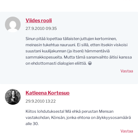
Viides rooli
27.9.2010 09:35
Sinun pitää lopettaa tällaisten juttujen kertominen,
meinasin tukehtua nauruuni. Ei sillä, etten itsekin viskoisi
suustani kuulijakunnan (ja itseni) hämmentäviä
sammakkopesueita. Mutta tämä sananvaihto äitisi kanssa
on ehdottomasti dialogien eliittiä. 😀
Vastaa
Katleena Kortesuo
29.9.2010 13:22
Kiitos lohdutuksesta! Mä ehkä perustan Mensan
vastakohdan, Könsän, jonka ehtona on älykkyysosamäärä
alle 30.
Vastaa