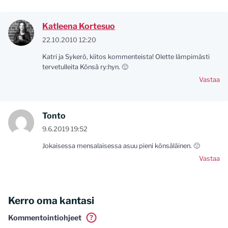
Katleena Kortesuo
22.10.2010 12:20
Katri ja Sykerö, kiitos kommenteista! Olette lämpimästi
tervetulleita Könsä ry:hyn. 🙂
Vastaa
Tonto
9.6.2019 19:52
Jokaisessa mensalaisessa asuu pieni könsäläinen. 🙂
Vastaa
Kerro oma kantasi
Kommentointiohjeet
?
Tässä blogissa saa kommentoida omalla nimellä tai minun