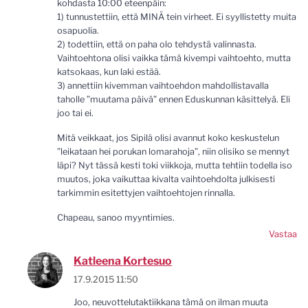
kohdasta 10:00 eteenpäin:
1) tunnustettiin, että MINÄ tein virheet. Ei syyllistetty muita
osapuolia.
2) todettiin, että on paha olo tehdystä valinnasta.
Vaihtoehtona olisi vaikka tämä kivempi vaihtoehto, mutta
katsokaas, kun laki estää.
3) annettiin kivemman vaihtoehdon mahdollistavalla
taholle ”muutama päivä” ennen Eduskunnan käsittelyä. Eli
joo tai ei.
Mitä veikkaat, jos Sipilä olisi avannut koko keskustelun
”leikataan hei porukan lomarahoja”, niin olisiko se mennyt
läpi? Nyt tässä kesti toki viikkoja, mutta tehtiin todella iso
muutos, joka vaikuttaa kivalta vaihtoehdolta julkisesti
tarkimmin esitettyjen vaihtoehtojen rinnalla.
Chapeau, sanoo myyntimies.
Vastaa
Katleena Kortesuo
17.9.2015 11:50
Joo, neuvottelutaktiikkana tämä on ilman muuta