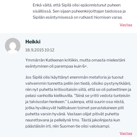
Enkä väitä, että Sipilä olisi epäonnistunut puheen
sisällössä. Sen sijaan puheenkirjoittajan taidoissa ja
Sipilän esiintymisessä on rutkasti hiomisen varaa.
Vastaa
Heikki
18.9.2015 10:12
Ymmärrän Katleenan kritiikin, mutta omasta mielestäni
esiintyminen oli parempaa kuin 6+.
Jos Sipilä olisi käyttänyt enemmän metaforia ja tuonut
vahvemmin tunnetta peliin (en tiedä, olisiko pystynytkään),
niin nyt puhetta kritisoitaisiin siitä, että se oli pateettinen ja
pelasi vanhoilla kielikuvilla. ”Siinä se yritti vedota tunteisiin
ja talvisodan henkeen.” Luulenpa, että suurin osa niistä,
jotka hyväksyvät hallituksen toimet perusteluineen piti
puhetta varsin hyvänä. Vastaan olijat pitivät puhetta
naurettavana ja pelleilynä tms. Tästä jakolinjasta kun
päästäisiin irti, niin Suomen tie olisi valoisampi.
Vastaa