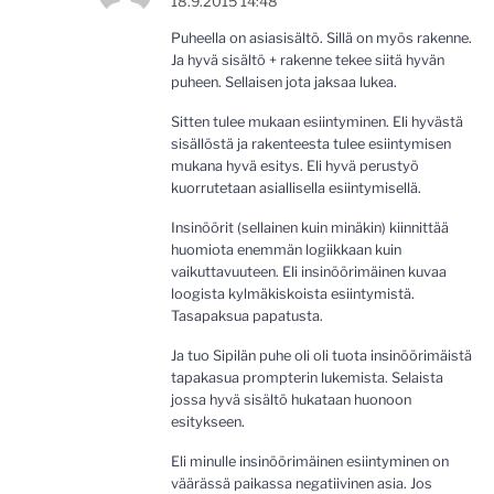
18.9.2015 14:48
Puheella on asiasisältö. Sillä on myös rakenne.
Ja hyvä sisältö + rakenne tekee siitä hyvän
puheen. Sellaisen jota jaksaa lukea.
Sitten tulee mukaan esiintyminen. Eli hyvästä
sisällöstä ja rakenteesta tulee esiintymisen
mukana hyvä esitys. Eli hyvä perustyö
kuorrutetaan asiallisella esiintymisellä.
Insinöörit (sellainen kuin minäkin) kiinnittää
huomiota enemmän logiikkaan kuin
vaikuttavuuteen. Eli insinöörimäinen kuvaa
loogista kylmäkiskoista esiintymistä.
Tasapaksua papatusta.
Ja tuo Sipilän puhe oli oli tuota insinöörimäistä
tapakasua prompterin lukemista. Selaista
jossa hyvä sisältö hukataan huonoon
esitykseen.
Eli minulle insinöörimäinen esiintyminen on
väärässä paikassa negatiivinen asia. Jos