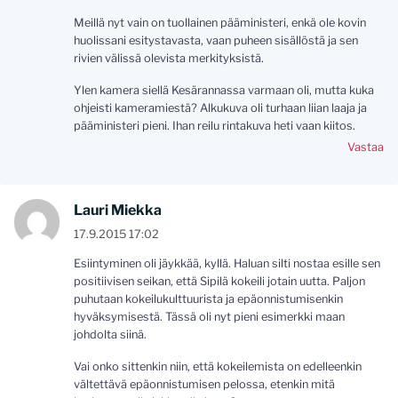
Meillä nyt vain on tuollainen pääministeri, enkä ole kovin
huolissani esitystavasta, vaan puheen sisällöstä ja sen
rivien välissä olevista merkityksistä.
Ylen kamera siellä Kesärannassa varmaan oli, mutta kuka
ohjeisti kameramiestä? Alkukuva oli turhaan liian laaja ja
pääministeri pieni. Ihan reilu rintakuva heti vaan kiitos.
Vastaa
Lauri Miekka
17.9.2015 17:02
Esiintyminen oli jäykkää, kyllä. Haluan silti nostaa esille sen
positiivisen seikan, että Sipilä kokeili jotain uutta. Paljon
puhutaan kokeilukulttuurista ja epäonnistumisenkin
hyväksymisestä. Tässä oli nyt pieni esimerkki maan
johdolta siinä.
Vai onko sittenkin niin, että kokeilemista on edelleenkin
vältettävä epäonnistumisen pelossa, etenkin mitä