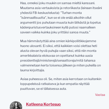
Haa, onneksi joku muukin on samaa mieltä kanssani.
Muutama asia vertauksista ja retoriikasta (lainaan itseäni
yhdestä FB-keskustelusta): ”Turhan monta
”isänmaallisuutta”, kun se ei ole enää aikoihin ollut
argumentti jos puhutaan muusta kuin lätkästä ja lopetus
kädenpuristusvertauksineen kyllä putosi naamalleen
saveen vaikka kuinka joku yrittäisi sanoa muuta.”
Mua hämmästyttää aina omien kärkipoliitikkojemme
huono ulosanti. Ei siksi, että kaikkien voisi olettaa heti
alusta olevan hyviä puhujia vaan siksi, että niin monta
amerikkalaista elokuvaa on opettanut kuinka uusia
presidenttejä/ministerejä/senaattoreja/mitä tahansa
valmennetaan kerta toisensa jälkeen ja miten puheilla on
lauma kirjoittajia.
Asiaa puheessa oli. Se, miten asia kerrotaan on kuitenkin
loppupeleissä ratkaiseva ja kun empatia näyttää
puuttuvan, se ei tällaisessa auta.
Vastaa
Katleena Kortesuo