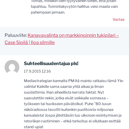
Tomas, minäkin olen tyytyväinen siihen, että jotain
tapahtuu. Toimintakyvytön hallitus veisi maata vain
pahempaan jamaan.
Vastaa
Paluuviite:
Kanavavalinta on markkinoinnin tukipilari –
Case Sipilä | Iloa silmille
Suhteellisuudentajua pls!
17.9.2015 12:16
Mediastrategian kannalta PM:ltä mainio ratkaisu tämä Yle-
valinta! Kaikille sama saarna yhtä aikaa ja ilman
suodattimia. Ihan aiheellista kerrata faktat. Nyt
saavutettiin nekin, jotka eivät seikkaile somessa –
työkseen tai huvikseen päivätolkut. Puhe ”80-luvun
näköradiossa tavoitti kuitenkin puolitoista miljoonaa
kansalaista! Jospa jätettäisiin tuo ulkoisen esiintymisen ja
retoriikan ruotiminen – ehkä tarkoitus ei ollutkaan esittää
stand-upia!