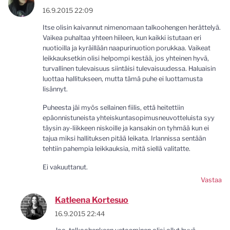
16.9.2015 22:09
Itse olisin kaivannut nimenomaan talkoohengen herättelyä.
Vaikea puhaltaa yhteen hiileen, kun kaikki istutaan eri
nuotioilla ja kyräillään naapurinuotion porukkaa. Vaikeat
leikkauksetkin olisi helpompi kestää, jos yhteinen hyvä,
turvallinen tulevaisuus siintäisi tulevaisuudessa. Haluaisin
luottaa hallitukseen, mutta tämä puhe ei luottamusta
lisännyt.
Puheesta jäi myös sellainen fiilis, että heitettiin
epäonnistuneista yhteiskuntasopimusneuvotteluista syy
täysin ay-liikkeen niskoille ja kansakin on tyhmää kun ei
tajua miksi hallituksen pitää leikata. Irlannissa sentään
tehtiin pahempia leikkauksia, mitä siellä valitatte.
Ei vakuuttanut.
Vastaa
Katleena Kortesuo
16.9.2015 22:44