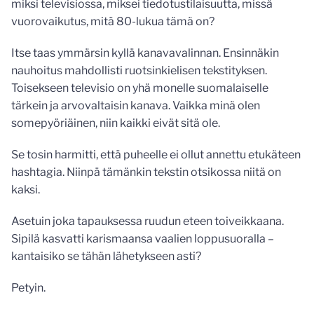
miksi televisiossa, miksei tiedotustilaisuutta, missä
vuorovaikutus, mitä 80-lukua tämä on?
Itse taas ymmärsin kyllä kanavavalinnan. Ensinnäkin
nauhoitus mahdollisti ruotsinkielisen tekstityksen.
Toisekseen televisio on yhä monelle suomalaiselle
tärkein ja arvovaltaisin kanava. Vaikka minä olen
somepyöriäinen, niin kaikki eivät sitä ole.
Se tosin harmitti, että puheelle ei ollut annettu etukäteen
hashtagia. Niinpä tämänkin tekstin otsikossa niitä on
kaksi.
Asetuin joka tapauksessa ruudun eteen toiveikkaana.
Sipilä kasvatti karismaansa vaalien loppusuoralla –
kantaisiko se tähän lähetykseen asti?
Petyin.