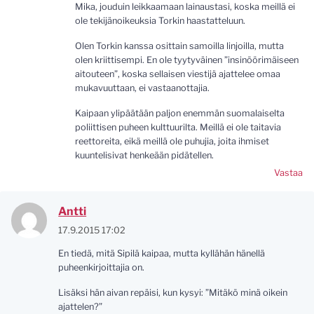
Mika, jouduin leikkaamaan lainaustasi, koska meillä ei
ole tekijänoikeuksia Torkin haastatteluun.
Olen Torkin kanssa osittain samoilla linjoilla, mutta
olen kriittisempi. En ole tyytyväinen ”insinöörimäiseen
aitouteen”, koska sellaisen viestijä ajattelee omaa
mukavuuttaan, ei vastaanottajia.
Kaipaan ylipäätään paljon enemmän suomalaiselta
poliittisen puheen kulttuurilta. Meillä ei ole taitavia
reettoreita, eikä meillä ole puhujia, joita ihmiset
kuuntelisivat henkeään pidätellen.
Vastaa
Antti
17.9.2015 17:02
En tiedä, mitä Sipilä kaipaa, mutta kyllähän hänellä
puheenkirjoittajia on.
Lisäksi hän aivan repäisi, kun kysyi: ”Mitäkö minä oikein
ajattelen?”