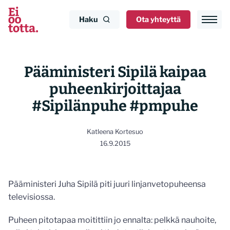
Siirry
sisältöön
Haku
Ota yhteyttä
Pääministeri Sipilä kaipaa
puheenkirjoittajaa
#Sipilänpuhe #pmpuhe
Katleena Kortesuo
16.9.2015
Pääministeri Juha Sipilä piti juuri linjanvetopuheensa
televisiossa.
Puheen pitotapaa moitittiin jo ennalta: pelkkä nauhoite,