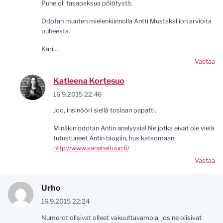
Puhe oli tasapaksua pölötystä.
Odotan muuten mielenkiinnolla Antti Mustakallion arvioita
puheesta.
Kari…
Vastaa
Katleena Kortesuo
16.9.2015 22:46
Joo, insinööri siellä tosiaan papatti.
Minäkin odotan Antin analyysia! Ne jotka eivät ole vielä
tutustuneet Antin blogiin, hus katsomaan:
http://www.sanahaltuun.fi/
Vastaa
Urho
16.9.2015 22:24
Numerot olisivat olleet vakuuttavampia, jos ne olisivat