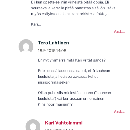
Eli kun opettelee, niin virheistä pitää oppia. Eli
seuraavalla kerralla pitää panostaa sisällön lisäksi
myös esitykseen. Ja hiukan tarkistella faktoja.
Kari…
Vastaa
Tero Lahtinen
18.9.2015 14:08
En nyt ymmärrä mitä Kari yrität sanoa?
Edellisessä lauseessa sanot, että kauhean
kuuloista ja heti seuraavassa kehut
insinöörimäiseksi?
Oliko puhe siis mielestäsi huono (”kauhean
kuuloista”) vai kerrassaan erinomainen
(”insinöörimäinen”)?
Vastaa
Kari Vahtolammi