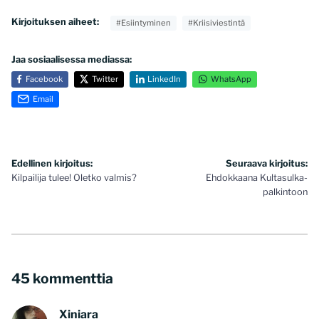
Kirjoituksen aiheet:
#Esiintyminen
#Kriisiviestintä
Jaa sosiaalisessa mediassa:
Facebook
Twitter
LinkedIn
WhatsApp
Email
Artikkelien
Edellinen kirjoitus:
Seuraava kirjoitus:
Kilpailija tulee! Oletko valmis?
Ehdokkaana Kultasulka-
selaus
palkintoon
45 kommenttia
Xiniara