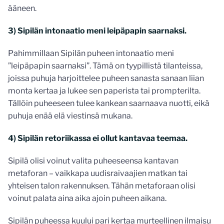
ääneen.
3) Sipilän intonaatio meni leipäpapin saarnaksi.
Pahimmillaan Sipilän puheen intonaatio meni
”leipäpapin saarnaksi”. Tämä on tyypillistä tilanteissa,
joissa puhuja harjoittelee puheen sanasta sanaan liian
monta kertaa ja lukee sen paperista tai prompterilta.
Tällöin puheeseen tulee kankean saarnaava nuotti, eikä
puhuja enää elä viestinsä mukana.
4) Sipilän retoriikassa ei ollut kantavaa teemaa.
Sipilä olisi voinut valita puheeseensa kantavan
metaforan – vaikkapa uudisraivaajien matkan tai
yhteisen talon rakennuksen. Tähän metaforaan olisi
voinut palata aina aika ajoin puheen aikana.
Sipilän puheessa kuului pari kertaa murteellinen ilmaisu