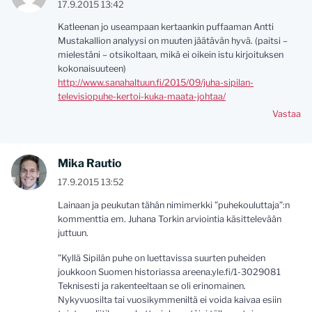
17.9.2015 13:42
Katleenan jo useampaan kertaankin puffaaman Antti
Mustakallion analyysi on muuten jäätävän hyvä. (paitsi –
mielestäni – otsikoltaan, mikä ei oikein istu kirjoituksen
kokonaisuuteen)
http://www.sanahaltuun.fi/2015/09/juha-sipilan-
televisiopuhe-kertoi-kuka-maata-johtaa/
Vastaa
Mika Rautio
17.9.2015 13:52
Lainaan ja peukutan tähän nimimerkki ”puhekouluttaja”:n
kommenttia em. Juhana Torkin arviointia käsittelevään
juttuun.
”Kyllä Sipilän puhe on luettavissa suurten puheiden
joukkoon Suomen historiassa areena.yle.fi/1-3029081
Teknisesti ja rakenteeltaan se oli erinomainen.
Nykyvuosilta tai vuosikymmeniltä ei voida kaivaa esiin