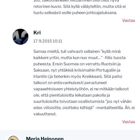
Joo, talkoohenkeen vetoaminen olisi ollut hyvä
retorinen kuvio. Sitä kyllä väläyteltiin, mutta sitä ei
tuotu selkeästi esille puheen johtoajatuksena.
Vastaa
Kri
17.9.2015 10:11
Samaa mieltä, tuli vahvasti sellainen ”kyllä minä
kaikkeni yritin, mutta kun nuo muut…” -fiilis tuosta
puheesta. Ensin Suomea on verrattu Ruotsiin ja
Saksaan, nyt yhtäkkiä kriisimaihin Portugaliin ja
Irlantiin (ja tietenkin myös Kreikkaan). Sitä paitsi
talkoot on entisvanhuisesti perustuneet
vapaaehtoiseen yhteistyöhön, ei ne mitkään talkoot
ole, että pienituloisilta leikataan pakolla ja
suurituloisilta toivotaan osallistumista ”jos nyt vähän
edes viitsisitte, oisitteko kilttejä” -mentaliteetilla. Äh, ei
vakuuttanut.
Vastaa
Merja Heinonen