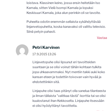
loistava. Klassinen keino, jossa ensin heitetään Iso
Kamala, sitten Vielä Isompi Kamala ja lopuksi
Keskisuuri Kamala, joka alun perinkin oli se tavoite.
Puheelta odotin enemmän sellaista sykähdyttävää
linjanvetopuhetta, koska kanavaksi oli valittu televisio.
Siinä petyin pahasti.
Vastaa
Petri Karvinen
17.9.2015 13:26
Linjavetopuhe olisi lipsunut eri tavoitteiden
suuntaan ja se olisi voinut tähän kohtaan tulkita
jopa uhkaavammaksi. Nyt mentiin takki auki koko
kansan eteen ja todettiin toivovan vain hyvää ja
ehdotettiinkin sitä.
Linjapuhe olisi taas pitänyt olla sanelua tilanteesta
ja ilman tällaista ”valitkaa tästä”-korttia tai se olisi
kuulostanut ihan Kekkoselta. Linjapuhe itsessään
ei olisi hyödyttänyt tavoitteita.