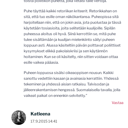
toista poliitikon puhetta, joka vetäisi tälle vertoja.
Puhe täyttää kaikki retoriikan kriteerit. Retorikkahan on
sitä, että tuo esille oman näkökantansa. Puheopissa sitä
harjoitellaan niin, että on jokin asia, jota puolustaa ja tässä
käytetään tosiasioita, joita selitetään kuulijoille. Sipilän
puheessa aloitus oli hyvä. Siinä kerrottiin se, mitä puhe
tulee sisältämään ja kuulijan mielenkiinto säilyi puheen
loppuun asti. Alussa käsiteltiin päivän polttavat poliittiset
kysymykset elikkä pakolaiskriisi ja sen käytännön
hoitaminen. Kun se oli käsitelty, niin sitten voidaan ottaa
esille vaikea pääasia.
Puheen loppuosa sisälsi oikeaoppisen nousun. Kaikki
sanottu vedettiin kasaan ja avainasia kerrattiin. Yhdessä
tekeminen ja yhdessä aisian ratkaisu. Talvisodan ja
jälleenrakentamisen hengessä. Suomalaisella tavalla, jolla
vaikeat paikat on ennenkin selvitetty.”
Vastaa
Katleena
17.9.2015 14:41