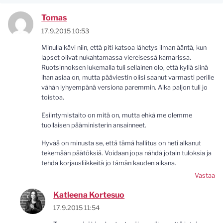
Tomas
17.9.2015 10:53
Minulla kävi niin, että piti katsoa lähetys ilman ääntä, kun
lapset olivat nukahtamassa viereisessä kamarissa.
Ruotsinnoksen lukemalla tuli sellainen olo, että kyllä siinä
ihan asiaa on, mutta pääviestin olisi saanut varmasti perille
vähän lyhyempänä versiona paremmin. Aika paljon tuli jo
toistoa.
Esiintymistaito on mitä on, mutta ehkä me olemme
tuollaisen pääministerin ansainneet.
Hyvää on minusta se, että tämä hallitus on heti alkanut
tekemään päätöksiä. Voidaan jopa nähdä jotain tuloksia ja
tehdä korjausliikkeitä jo tämän kauden aikana.
Vastaa
Katleena Kortesuo
17.9.2015 11:54