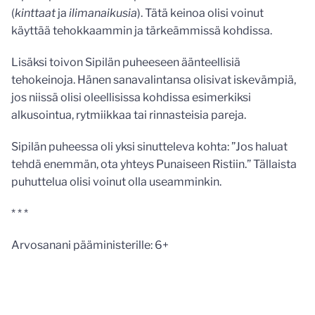
(
kinttaat
ja
ilimanaikusia
). Tätä keinoa olisi voinut
käyttää tehokkaammin ja tärkeämmissä kohdissa.
Lisäksi toivon Sipilän puheeseen äänteellisiä
tehokeinoja. Hänen sanavalintansa olisivat iskevämpiä,
jos niissä olisi oleellisissa kohdissa esimerkiksi
alkusointua, rytmiikkaa tai rinnasteisia pareja.
Sipilän puheessa oli yksi sinutteleva kohta: ”Jos haluat
tehdä enemmän, ota yhteys Punaiseen Ristiin.” Tällaista
puhuttelua olisi voinut olla useamminkin.
* * *
Arvosanani pääministerille: 6+