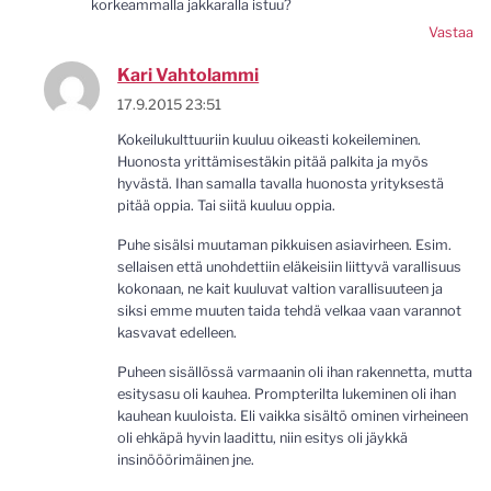
korkeammalla jakkaralla istuu?
Vastaa
Kari Vahtolammi
17.9.2015 23:51
Kokeilukulttuuriin kuuluu oikeasti kokeileminen.
Huonosta yrittämisestäkin pitää palkita ja myös
hyvästä. Ihan samalla tavalla huonosta yrityksestä
pitää oppia. Tai siitä kuuluu oppia.
Puhe sisälsi muutaman pikkuisen asiavirheen. Esim.
sellaisen että unohdettiin eläkeisiin liittyvä varallisuus
kokonaan, ne kait kuuluvat valtion varallisuuteen ja
siksi emme muuten taida tehdä velkaa vaan varannot
kasvavat edelleen.
Puheen sisällössä varmaanin oli ihan rakennetta, mutta
esitysasu oli kauhea. Prompterilta lukeminen oli ihan
kauhean kuuloista. Eli vaikka sisältö ominen virheineen
oli ehkäpä hyvin laadittu, niin esitys oli jäykkä
insinööörimäinen jne.