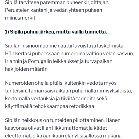
Sipilä tarvitsee paremman puheenkirjoittajan.
Perustelen kantani ja vedän yhteen puheen
miinusmerkit.
1) Sipilä puhuu järkeä, mutta vailla tunnetta.
Sipilän insinööriluonne nauttii luvuista ja laskelmista.
Hän kertasi puheessaan numeroina valtion velan kasvun,
Irlannin ja Portugalin leikkaukset ja turvapaikan
hakijoiden määrän.
Numeroiden ohella pitäisi kuitenkin vedota myös
tunteisiin. Tämän saisi aikaan puhumalla ihmisyksilöistä,
kertomalla vertauksia ja tiiviitä tarinoita sekä
käyttämällä tehokkaampaa retoriikkaa.
Sipilän heikkous on tunteiden piilottaminen. Hänen
kasvonsa olivat liian liikkumattomat ja kädet
eleettömät, eikä äänikään elänyt sisällössä mukana.