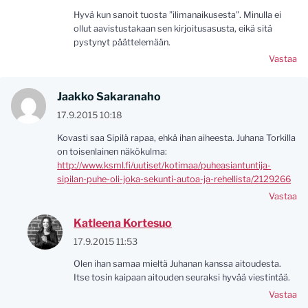
Hyvä kun sanoit tuosta ”ilimanaikusesta”. Minulla ei
ollut aavistustakaan sen kirjoitusasusta, eikä sitä
pystynyt päättelemään.
Vastaa
Jaakko Sakaranaho
17.9.2015 10:18
Kovasti saa Sipilä rapaa, ehkä ihan aiheesta. Juhana Torkilla
on toisenlainen näkökulma:
http://www.ksml.fi/uutiset/kotimaa/puheasiantuntija-
sipilan-puhe-oli-joka-sekunti-autoa-ja-rehellista/2129266
Vastaa
Katleena Kortesuo
17.9.2015 11:53
Olen ihan samaa mieltä Juhanan kanssa aitoudesta.
Itse tosin kaipaan aitouden seuraksi hyvää viestintää.
Vastaa