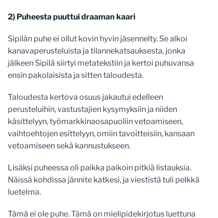
2) Puheesta puuttui draaman kaari
Sipilän puhe ei ollut kovin hyvin jäsennelty. Se alkoi
kanavaperusteluista ja tilannekatsauksesta, jonka
jälkeen Sipilä siirtyi metatekstiin ja kertoi puhuvansa
ensin pakolaisista ja sitten taloudesta.
Taloudesta kertova osuus jakautui edelleen
perusteluihin, vastustajien kysymyksiin ja niiden
käsittelyyn, työmarkkinaosapuoliin vetoamiseen,
vaihtoehtojen esittelyyn, omiin tavoitteisiin, kansaan
vetoamiseen sekä kannustukseen.
Lisäksi puheessa oli paikka paikoin pitkiä listauksia.
Näissä kohdissa jännite katkesi, ja viestistä tuli pelkkä
luetelma.
Tämä ei ole puhe. Tämä on mielipidekirjotus luettuna