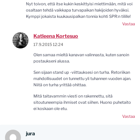
Nyt toivon, että itse kukin keskittyisi miettimään, mitä voi
osaltaan tehdä vaikkapa turvapaikan hakijoiden hyväksi.
Kymppi jokaista kuukausipalkan tonnia kohti SPR:n tilille!
Vastaa
Katleena Kortesuo
17.9.2015 12:24
Olen samaa mieltä kanavan valinnasta, kuten sanoin
postaukseni alussa.
Sen sijaan stand up -viittauksesi on turha. Retoriikan
mahdollisuudet on tunnettu yli tuhannen vuoden ajan.
Niitä on turha yrittää ohittaa.
Mitä taitavammin viesti on rakennettu, sitä
sitoutuneempia ihmiset ovat siihen. Huono puhetaito
ei koskaan ole etu.
Vastaa
jura