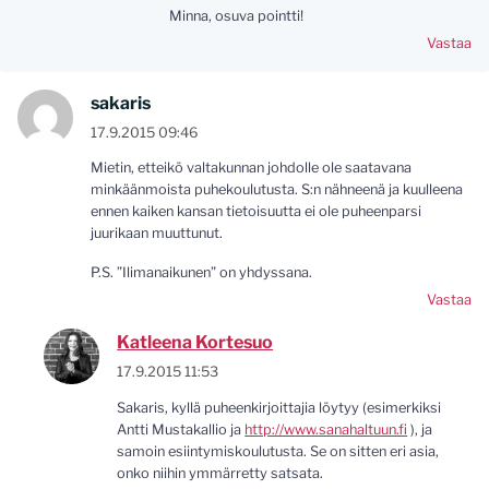
Minna, osuva pointti!
Vastaa
sakaris
17.9.2015 09:46
Mietin, etteikö valtakunnan johdolle ole saatavana
minkäänmoista puhekoulutusta. S:n nähneenä ja kuulleena
ennen kaiken kansan tietoisuutta ei ole puheenparsi
juurikaan muuttunut.
P.S. ”Ilimanaikunen” on yhdyssana.
Vastaa
Katleena Kortesuo
17.9.2015 11:53
Sakaris, kyllä puheenkirjoittajia löytyy (esimerkiksi
Antti Mustakallio ja
http://www.sanahaltuun.fi
), ja
samoin esiintymiskoulutusta. Se on sitten eri asia,
onko niihin ymmärretty satsata.