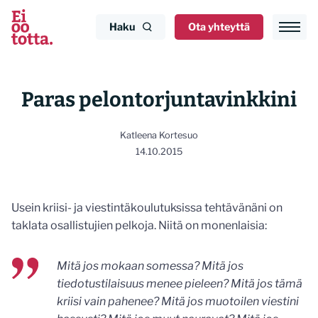
Siirry
sisältöön
Haku
Ota yhteyttä
Paras pelontorjuntavinkkini
Katleena Kortesuo
14.10.2015
Usein kriisi- ja viestintäkoulutuksissa tehtävänäni on
taklata osallistujien pelkoja. Niitä on monenlaisia:
Mitä jos mokaan somessa? Mitä jos
tiedotustilaisuus menee pieleen? Mitä jos tämä
kriisi vain pahenee? Mitä jos muotoilen viestini