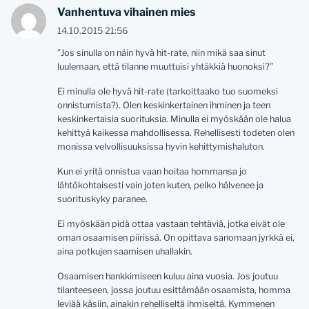
Vanhentuva vihainen mies
14.10.2015 21:56
”Jos sinulla on näin hyvä hit-rate, niin mikä saa sinut
luulemaan, että tilanne muuttuisi yhtäkkiä huonoksi?”
Ei minulla ole hyvä hit-rate (tarkoittaako tuo suomeksi
onnistumista?). Olen keskinkertainen ihminen ja teen
keskinkertaisia suorituksia. Minulla ei myöskään ole halua
kehittyä kaikessa mahdollisessa. Rehellisesti todeten olen
monissa velvollisuuksissa hyvin kehittymishaluton.
Kun ei yritä onnistua vaan hoitaa hommansa jo
lähtökohtaisesti vain joten kuten, pelko hälvenee ja
suorituskyky paranee.
Ei myöskään pidä ottaa vastaan tehtäviä, jotka eivät ole
oman osaamisen piirissä. On opittava sanomaan jyrkkä ei,
aina potkujen saamisen uhallakin.
Osaamisen hankkimiseen kuluu aina vuosia. Jos joutuu
tilanteeseen, jossa joutuu esittämään osaamista, homma
leviää käsiin, ainakin rehelliseltä ihmiseltä. Kymmenen