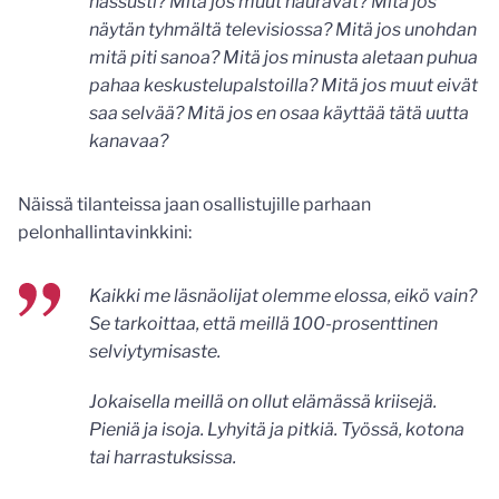
hassusti? Mitä jos muut nauravat? Mitä jos
näytän tyhmältä televisiossa? Mitä jos unohdan
mitä piti sanoa? Mitä jos minusta aletaan puhua
pahaa keskustelupalstoilla? Mitä jos muut eivät
saa selvää? Mitä jos en osaa käyttää tätä uutta
kanavaa?
Näissä tilanteissa jaan osallistujille parhaan
pelonhallintavinkkini:
Kaikki me läsnäolijat olemme elossa, eikö vain?
Se tarkoittaa, että meillä 100-prosenttinen
selviytymisaste.
Jokaisella meillä on ollut elämässä kriisejä.
Pieniä ja isoja. Lyhyitä ja pitkiä. Työssä, kotona
tai harrastuksissa.