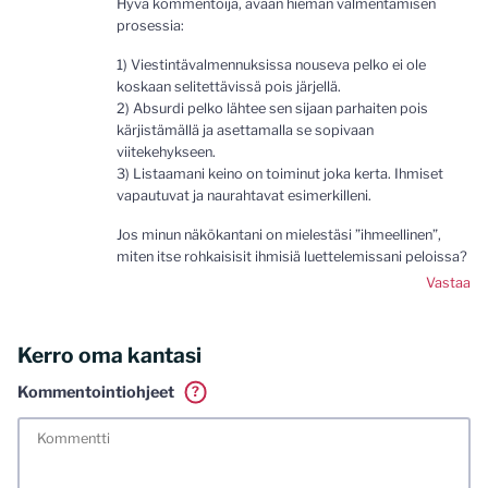
Hyvä kommentoija, avaan hieman valmentamisen
prosessia:
1) Viestintävalmennuksissa nouseva pelko ei ole
koskaan selitettävissä pois järjellä.
2) Absurdi pelko lähtee sen sijaan parhaiten pois
kärjistämällä ja asettamalla se sopivaan
viitekehykseen.
3) Listaamani keino on toiminut joka kerta. Ihmiset
vapautuvat ja naurahtavat esimerkilleni.
Jos minun näkökantani on mielestäsi ”ihmeellinen”,
miten itse rohkaisisit ihmisiä luettelemissani peloissa?
Vastaa
Kerro oma kantasi
Kommentointiohjeet
?
Tässä blogissa saa kommentoida omalla nimellä tai minun
tunnistamallani nimimerkillä. Vaadin myös kunnollisen
meiliosoitteen. Minua ja mielipiteitäni saa ilman muuta
kritisoida. Muistathan silti hyvät tavat. Karsin jo etukäteen
kaikki alatyyliset kommentit, mainokset sekä tietenkin