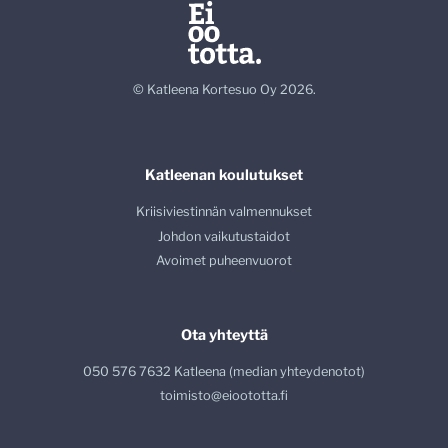
© Katleena Kortesuo Oy 2026.
Katleenan koulutukset
Kriisiviestinnän valmennukset
Johdon vaikutustaidot
Avoimet puheenvuorot
Ota yhteyttä
050 576 7632 Katleena (median yhteydenotot)
toimisto@eioototta.fi