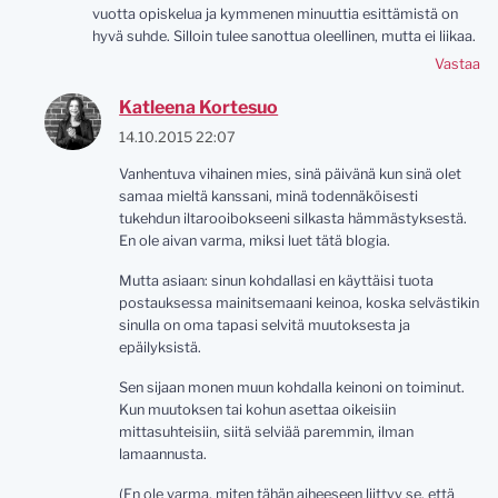
vuotta opiskelua ja kymmenen minuuttia esittämistä on
hyvä suhde. Silloin tulee sanottua oleellinen, mutta ei liikaa.
Vastaa
Katleena Kortesuo
14.10.2015 22:07
Vanhentuva vihainen mies, sinä päivänä kun sinä olet
samaa mieltä kanssani, minä todennäköisesti
tukehdun iltarooibokseeni silkasta hämmästyksestä.
En ole aivan varma, miksi luet tätä blogia.
Mutta asiaan: sinun kohdallasi en käyttäisi tuota
postauksessa mainitsemaani keinoa, koska selvästikin
sinulla on oma tapasi selvitä muutoksesta ja
epäilyksistä.
Sen sijaan monen muun kohdalla keinoni on toiminut.
Kun muutoksen tai kohun asettaa oikeisiin
mittasuhteisiin, siitä selviää paremmin, ilman
lamaannusta.
(En ole varma, miten tähän aiheeseen liittyy se, että