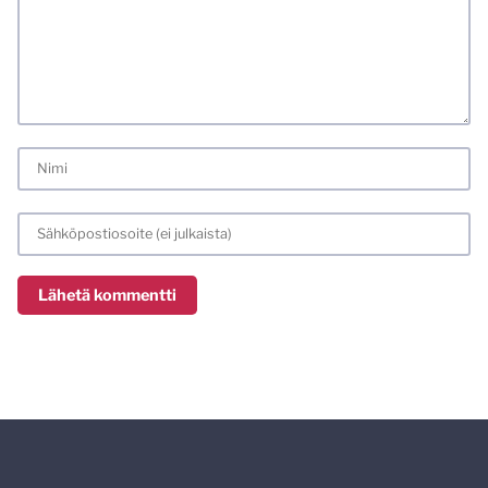
laittomat sisällöt. Mitä perustellummin asiasi esität, sitä
varmemmin se tulee huomioiduksi.