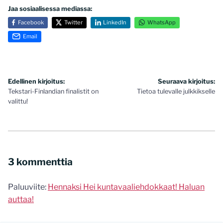
Jaa sosiaalisessa mediassa:
Facebook
Twitter
LinkedIn
WhatsApp
Email
Artikkelien
Edellinen kirjoitus:
Seuraava kirjoitus:
Tekstari-Finlandian finalistit on
Tietoa tulevalle julkkikselle
selaus
valittu!
3 kommenttia
Paluuviite:
Hennaksi Hei kuntavaaliehdokkaat! Haluan
auttaa!