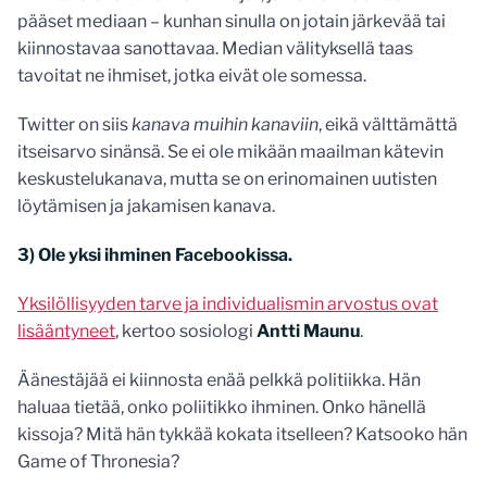
pääset mediaan – kunhan sinulla on jotain järkevää tai
kiinnostavaa sanottavaa. Median välityksellä taas
tavoitat ne ihmiset, jotka eivät ole somessa.
Twitter on siis
kanava muihin kanaviin
, eikä välttämättä
itseisarvo sinänsä. Se ei ole mikään maailman kätevin
keskustelukanava, mutta se on erinomainen uutisten
löytämisen ja jakamisen kanava.
3) Ole yksi ihminen Facebookissa.
Yksilöllisyyden tarve ja individualismin arvostus ovat
lisääntyneet
, kertoo sosiologi
Antti Maunu
.
Äänestäjää ei kiinnosta enää pelkkä politiikka. Hän
haluaa tietää, onko poliitikko ihminen. Onko hänellä
kissoja? Mitä hän tykkää kokata itselleen? Katsooko hän
Game of Thronesia?