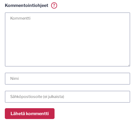
Kommentointiohjeet
?
Tässä blogissa saa kommentoida omalla nimellä tai minun
tunnistamallani nimimerkillä. Vaadin myös kunnollisen
meiliosoitteen. Minua ja mielipiteitäni saa ilman muuta
kritisoida. Muistathan silti hyvät tavat. Karsin jo etukäteen
kaikki alatyyliset kommentit, mainokset sekä tietenkin
laittomat sisällöt. Mitä perustellummin asiasi esität, sitä
varmemmin se tulee huomioiduksi.