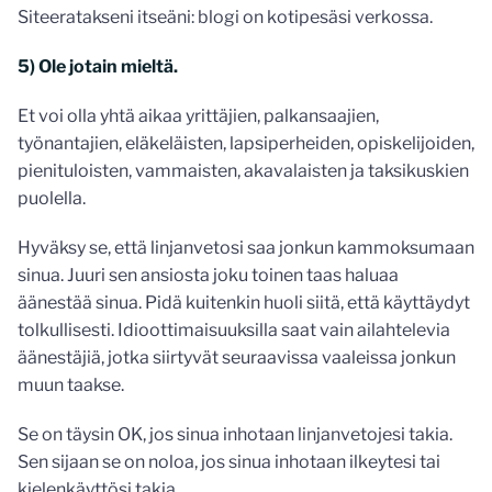
Siteeratakseni itseäni: blogi on kotipesäsi verkossa.
5) Ole jotain mieltä.
Et voi olla yhtä aikaa yrittäjien, palkansaajien,
työnantajien, eläkeläisten, lapsiperheiden, opiskelijoiden,
pienituloisten, vammaisten, akavalaisten ja taksikuskien
puolella.
Hyväksy se, että linjanvetosi saa jonkun kammoksumaan
sinua. Juuri sen ansiosta joku toinen taas haluaa
äänestää sinua. Pidä kuitenkin huoli siitä, että käyttäydyt
tolkullisesti. Idioottimaisuuksilla saat vain ailahtelevia
äänestäjiä, jotka siirtyvät seuraavissa vaaleissa jonkun
muun taakse.
Se on täysin OK, jos sinua inhotaan linjanvetojesi takia.
Sen sijaan se on noloa, jos sinua inhotaan ilkeytesi tai
kielenkäyttösi takia.