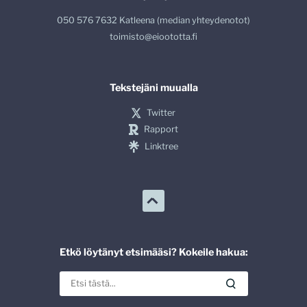
050 576 7632 Katleena (median yhteydenotot)
toimisto@eioototta.fi
Tekstejäni muualla
Twitter
Rapport
Linktree
Etkö löytänyt etsimääsi? Kokeile hakua: