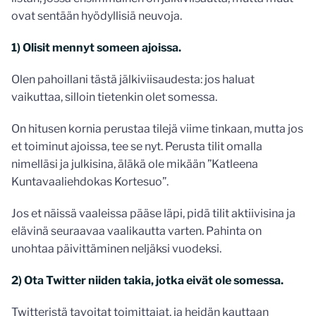
ovat sentään hyödyllisiä neuvoja.
1) Olisit mennyt someen ajoissa.
Olen pahoillani tästä jälkiviisaudesta: jos haluat
vaikuttaa, silloin tietenkin olet somessa.
On hitusen kornia perustaa tilejä viime tinkaan, mutta jos
et toiminut ajoissa, tee se nyt. Perusta tilit omalla
nimelläsi ja julkisina, äläkä ole mikään ”Katleena
Kuntavaaliehdokas Kortesuo”.
Jos et näissä vaaleissa pääse läpi, pidä tilit aktiivisina ja
elävinä seuraavaa vaalikautta varten. Pahinta on
unohtaa päivittäminen neljäksi vuodeksi.
2) Ota Twitter niiden takia, jotka eivät ole somessa.
Twitteristä tavoitat toimittajat, ja heidän kauttaan