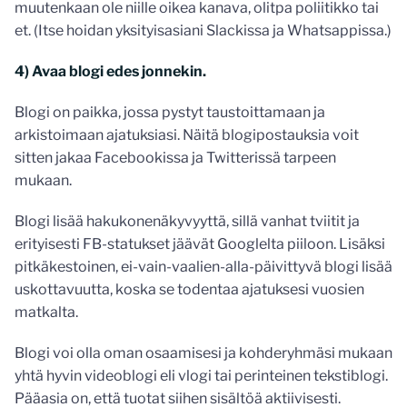
muutenkaan ole niille oikea kanava, olitpa poliitikko tai
et. (Itse hoidan yksityisasiani Slackissa ja Whatsappissa.)
4) Avaa blogi edes jonnekin.
Blogi on paikka, jossa pystyt taustoittamaan ja
arkistoimaan ajatuksiasi. Näitä blogipostauksia voit
sitten jakaa Facebookissa ja Twitterissä tarpeen
mukaan.
Blogi lisää hakukonenäkyvyyttä, sillä vanhat tviitit ja
erityisesti FB-statukset jäävät Googlelta piiloon. Lisäksi
pitkäkestoinen, ei-vain-vaalien-alla-päivittyvä blogi lisää
uskottavuutta, koska se todentaa ajatuksesi vuosien
matkalta.
Blogi voi olla oman osaamisesi ja kohderyhmäsi mukaan
yhtä hyvin videoblogi eli vlogi tai perinteinen tekstiblogi.
Pääasia on, että tuotat siihen sisältöä aktiivisesti.