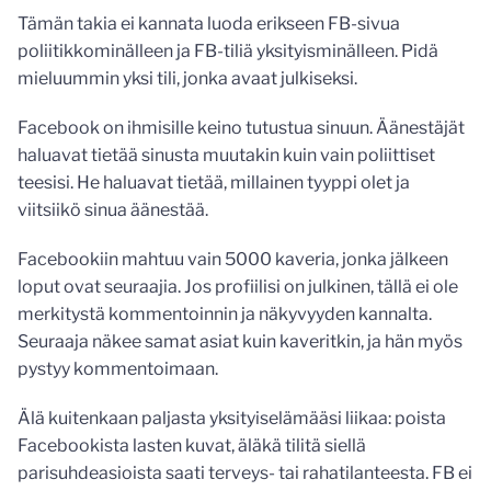
Tämän takia ei kannata luoda erikseen FB-sivua
poliitikkominälleen ja FB-tiliä yksityisminälleen. Pidä
mieluummin yksi tili, jonka avaat julkiseksi.
Facebook on ihmisille keino tutustua sinuun. Äänestäjät
haluavat tietää sinusta muutakin kuin vain poliittiset
teesisi. He haluavat tietää, millainen tyyppi olet ja
viitsiikö sinua äänestää.
Facebookiin mahtuu vain 5000 kaveria, jonka jälkeen
loput ovat seuraajia. Jos profiilisi on julkinen, tällä ei ole
merkitystä kommentoinnin ja näkyvyyden kannalta.
Seuraaja näkee samat asiat kuin kaveritkin, ja hän myös
pystyy kommentoimaan.
Älä kuitenkaan paljasta yksityiselämääsi liikaa: poista
Facebookista lasten kuvat, äläkä tilitä siellä
parisuhdeasioista saati terveys- tai rahatilanteesta. FB ei