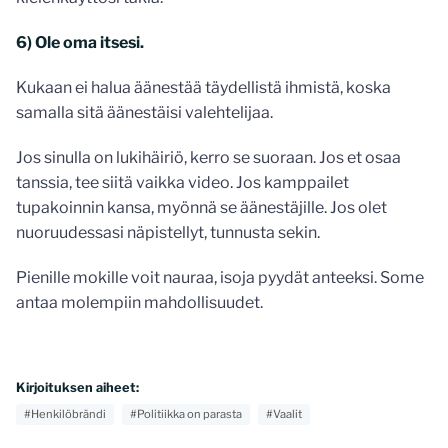
6) Ole oma itsesi.
Kukaan ei halua äänestää täydellistä ihmistä, koska
samalla sitä äänestäisi valehtelijaa.
Jos sinulla on lukihäiriö, kerro se suoraan. Jos et osaa
tanssia, tee siitä vaikka video. Jos kamppailet
tupakoinnin kansa, myönnä se äänestäjille. Jos olet
nuoruudessasi näpistellyt, tunnusta sekin.
Pienille mokille voit nauraa, isoja pyydät anteeksi. Some
antaa molempiin mahdollisuudet.
Kirjoituksen aiheet:
#Henkilöbrändi
#Politiikka on parasta
#Vaalit