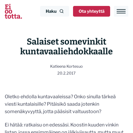
Siirry
sisältöön
Haku
Ota yhteyttä
Salaiset somevinkit
kuntavaaliehdokkaalle
Katleena Kortesuo
20.2.2017
Oletko ehdolla kuntavaaleissa? Onko sinulla tärkeä
viesti kuntalaisille? Pitäisikö saada jotenkin
somenäkyvyyttä, jotta pääsisit valtuustoon?
Ei hätää: ratkaisu on edessäsi. Koostin kuuden vinkin
listan, jossa ensimmäinen on jälkiviisautta, mutta muut