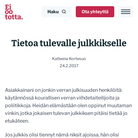
Siirry
sisältöön
Haku
Ota yhteyttä
Tietoa tulevalle julkkikselle
Katleena Kortesuo
24.2.2017
Asiakkainani on jonkin verran julkisuuden henkilöitä:
käytännössä kourallisen verran viihdetaiteilijoita ja
poliitikkoja. Heidän elämästään olen oppinut muutaman
vinkin, jotka jokaisen tulevan julkkiksen pitäisi tietää jo
etukäteen.
Jos julkkis olisi tiennyt nämä niksit ajoissa, hän olisi