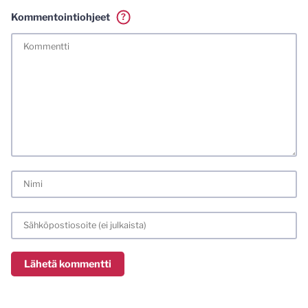
Kommentointiohjeet
?
Tässä blogissa saa kommentoida omalla nimellä tai minun
tunnistamallani nimimerkillä. Vaadin myös kunnollisen
meiliosoitteen. Minua ja mielipiteitäni saa ilman muuta
kritisoida. Muistathan silti hyvät tavat. Karsin jo etukäteen
kaikki alatyyliset kommentit, mainokset sekä tietenkin
laittomat sisällöt. Mitä perustellummin asiasi esität, sitä
varmemmin se tulee huomioiduksi.