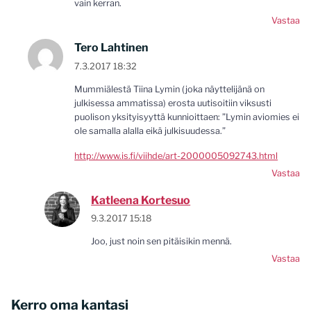
vain kerran.
Vastaa
Tero Lahtinen
7.3.2017 18:32
Mummiälestä Tiina Lymin (joka näyttelijänä on
julkisessa ammatissa) erosta uutisoitiin viksusti
puolison yksityisyyttä kunnioittaen: ”Lymin aviomies ei
ole samalla alalla eikä julkisuudessa.”
http://www.is.fi/viihde/art-2000005092743.html
Vastaa
Katleena Kortesuo
9.3.2017 15:18
Joo, just noin sen pitäisikin mennä.
Vastaa
Kerro oma kantasi