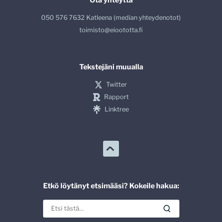
050 576 7632 Katleena (median yhteydenotot)
toimisto@eioototta.fi
Tekstejäni muualla
Twitter
Rapport
Linktree
Etkö löytänyt etsimääsi? Kokeile hakua: