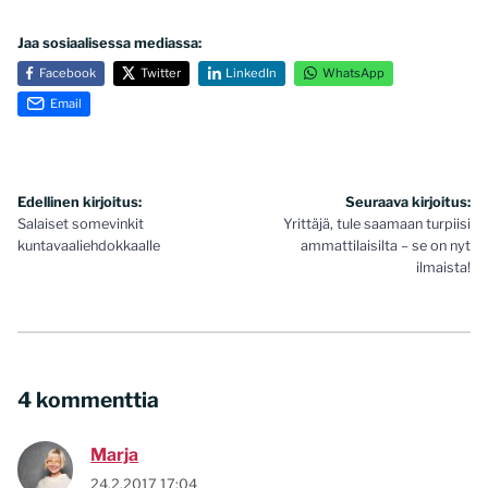
Jaa sosiaalisessa mediassa:
Facebook
Twitter
LinkedIn
WhatsApp
Email
Artikkelien
Edellinen kirjoitus:
Seuraava kirjoitus:
Salaiset somevinkit
Yrittäjä, tule saamaan turpiisi
selaus
kuntavaaliehdokkaalle
ammattilaisilta – se on nyt
ilmaista!
4 kommenttia
Marja
24.2.2017 17:04