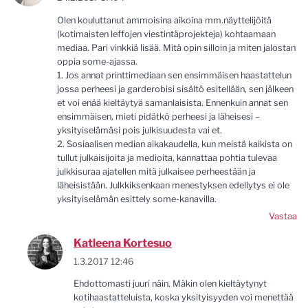
Olen kouluttanut ammoisina aikoina mm.näyttelijöitä
(kotimaisten leffojen viestintäprojekteja) kohtaamaan
mediaa. Pari vinkkiä lisää. Mitä opin silloin ja miten jalostan
oppia some-ajassa.
1. Jos annat printtimediaan sen ensimmäisen haastattelun
jossa perheesi ja garderobisi sisältö esitellään, sen jälkeen
et voi enää kieltäytyä samanlaisista. Ennenkuin annat sen
ensimmäisen, mieti pidätkö perheesi ja läheisesi –
yksityiselämäsi pois julkisuudesta vai et.
2. Sosiaalisen median aikakaudella, kun meistä kaikista on
tullut julkaisijoita ja medioita, kannattaa pohtia tulevaa
julkkisuraa ajatellen mitä julkaisee perheestään ja
läheisistään. Julkkiksenkaan menestyksen edellytys ei ole
yksityiselämän esittely some-kanavilla.
Vastaa
Katleena Kortesuo
1.3.2017 12:46
Ehdottomasti juuri näin. Mäkin olen kieltäytynyt
kotihaastatteluista, koska yksityisyyden voi menettää