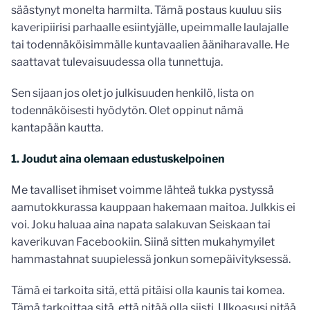
säästynyt monelta harmilta. Tämä postaus kuuluu siis
kaveripiirisi parhaalle esiintyjälle, upeimmalle laulajalle
tai todennäköisimmälle kuntavaalien ääniharavalle. He
saattavat tulevaisuudessa olla tunnettuja.
Sen sijaan jos olet jo julkisuuden henkilö, lista on
todennäköisesti hyödytön. Olet oppinut nämä
kantapään kautta.
1. Joudut aina olemaan edustuskelpoinen
Me tavalliset ihmiset voimme lähteä tukka pystyssä
aamutokkurassa kauppaan hakemaan maitoa. Julkkis ei
voi. Joku haluaa aina napata salakuvan Seiskaan tai
kaverikuvan Facebookiin. Siinä sitten mukahymyilet
hammastahnat suupielessä jonkun somepäivityksessä.
Tämä ei tarkoita sitä, että pitäisi olla kaunis tai komea.
Tämä tarkoittaa sitä, että pitää olla siisti. Ulkoasusi pitää