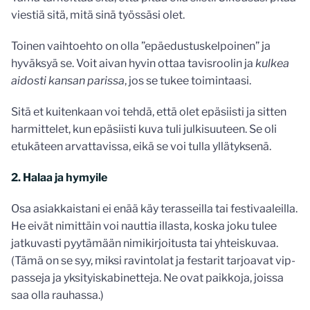
viestiä sitä, mitä sinä työssäsi olet.
Toinen vaihtoehto on olla ”epäedustuskelpoinen” ja
hyväksyä se. Voit aivan hyvin ottaa tavisroolin ja
kulkea
aidosti kansan parissa
, jos se tukee toimintaasi.
Sitä et kuitenkaan voi tehdä, että olet epäsiisti ja sitten
harmittelet, kun epäsiisti kuva tuli julkisuuteen. Se oli
etukäteen arvattavissa, eikä se voi tulla yllätyksenä.
2. Halaa ja hymyile
Osa asiakkaistani ei enää käy terasseilla tai festivaaleilla.
He eivät nimittäin voi nauttia illasta, koska joku tulee
jatkuvasti pyytämään nimikirjoitusta tai yhteiskuvaa.
(Tämä on se syy, miksi ravintolat ja festarit tarjoavat vip-
passeja ja yksityiskabinetteja. Ne ovat paikkoja, joissa
saa olla rauhassa.)