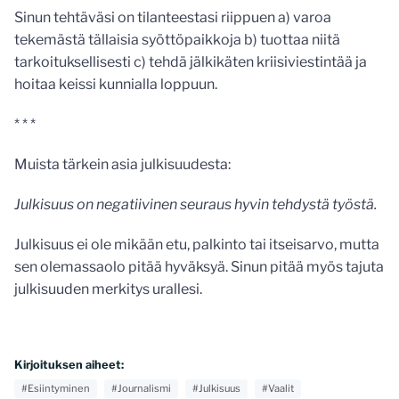
Sinun tehtäväsi on tilanteestasi riippuen a) varoa
tekemästä tällaisia syöttöpaikkoja b) tuottaa niitä
tarkoituksellisesti c) tehdä jälkikäten kriisiviestintää ja
hoitaa keissi kunnialla loppuun.
* * *
Muista tärkein asia julkisuudesta:
Julkisuus on negatiivinen seuraus hyvin tehdystä työstä.
Julkisuus ei ole mikään etu, palkinto tai itseisarvo, mutta
sen olemassaolo pitää hyväksyä. Sinun pitää myös tajuta
julkisuuden merkitys urallesi.
Kirjoituksen aiheet:
#Esiintyminen
#Journalismi
#Julkisuus
#Vaalit