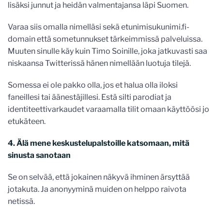
lisäksi junnut ja heidän valmentajansa läpi Suomen.
Varaa siis omalla nimelläsi sekä etunimisukunimi.fi-
domain että sometunnukset tärkeimmissä palveluissa.
Muuten sinulle käy kuin Timo Soinille, joka jatkuvasti saa
niskaansa Twitterissä hänen nimellään luotuja tilejä.
Somessa ei ole pakko olla, jos et halua olla iloksi
faneillesi tai äänestäjillesi. Estä silti parodiat ja
identiteettivarkaudet varaamalla tilit omaan käyttöösi jo
etukäteen.
4. Älä mene keskustelupalstoille katsomaan, mitä
sinusta sanotaan
Se on selvää, että jokainen näkyvä ihminen ärsyttää
jotakuta. Ja anonyyminä muiden on helppo raivota
netissä.