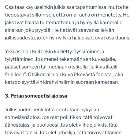
Osa taas käy useinkin julkisissa tapahtumissa, mutta he
tiedostavat silloin sen, että oma rauha on menetetty. He
jaksavat halata tuntemattomia ja hymyillä kameralle
aina kun joku pyytää. He tietävät saavansa leivän
julkisuudesta, joten hymyily ja halaukset ovat osa duunia.
Yksi asia on kuitenkin kielletty: äyskiminen ja
tylyttäminen. Jos menet tekemään sen kuvaajalle,
pääset someen tai mediaan otsikolla ”julkkis ilkeili
fanilleen”. Otsikon alla on kuva itkevästä fanista, joka
katsoo syyttävin kirahvinsilmin suoraan kameraan.
3. Petaa somepetisi ajoissa
Julkisuuden henkilöltä odotetaan nykyään
someläsnäoloa. Jos olet poliitikko, tätä toivovat
äänestäjäsi ja puolueesi. Jos olet viihdejulkkis, tätä
toivovat fanisi. Jos olet urheilija, tätä toivovat fanien