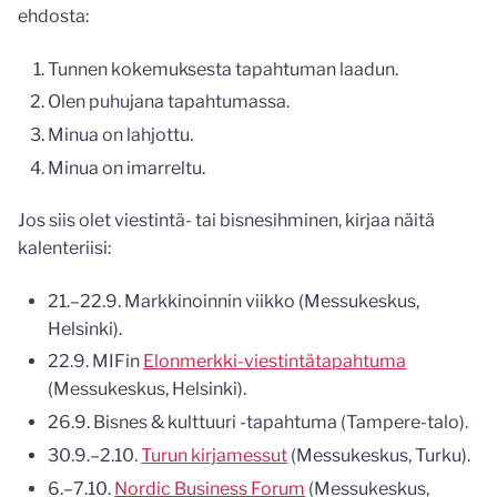
ehdosta:
Tunnen kokemuksesta tapahtuman laadun.
Olen puhujana tapahtumassa.
Minua on lahjottu.
Minua on imarreltu.
Jos siis olet viestintä- tai bisnesihminen, kirjaa näitä
kalenteriisi:
21.–22.9. Markkinoinnin viikko (Messukeskus,
Helsinki).
22.9. MIFin
Elonmerkki-viestintätapahtuma
(Messukeskus, Helsinki).
26.9. Bisnes & kulttuuri -tapahtuma (Tampere-talo).
30.9.–2.10.
Turun kirjamessut
(Messukeskus, Turku).
6.–7.10.
Nordic Business Forum
(Messukeskus,