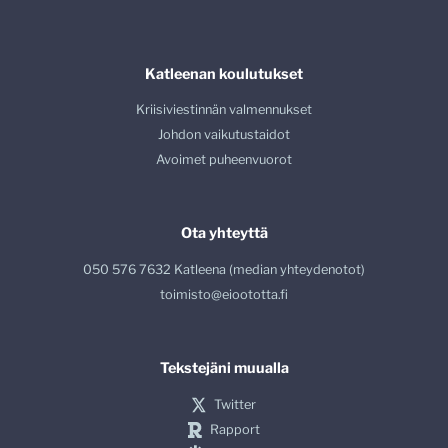
Katleenan koulutukset
Kriisiviestinnän valmennukset
Johdon vaikutustaidot
Avoimet puheenvuorot
Ota yhteyttä
050 576 7632 Katleena (median yhteydenotot)
toimisto@eioototta.fi
Tekstejäni muualla
Twitter
Rapport