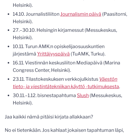
Helsinki).
14.10. Journalistiliiton
Journalismin päivä
(Paasitorni,
Helsinki).
27.–30.10. Helsingin kirjamessut (Messukeskus,
Helsinki).
10.11. Turun AMK:n opiskelijaosuuskuntien
järjestämä
Yrittäjyyspäivä
(TuAMK, Turku).
16.11. Viestinnän keskusliiton Mediapäivä (Marina
Congress Center, Helsinki).
23.11. Tilastokeskuksen verkkojulkistus
Väestön
tieto- ja viestintätekniikan käyttö
-tutkimuksesta
.
30.11.–1.12. bisnestapahtuma
Slush
(Messukeskus,
Helsinki).
Jaa kaikki nämä pitäisi kirjata allakkaan?
No ei tietenkään. Jos kahlaat jokaisen tapahtuman läpi,