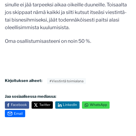
sinulle ei jää tarpeeksi aikaa oikeille duuneille. Toisaalta
jos skippaat nämä kaikki ja silti kutsut itseäsi viestintä-
tai bisnesihmiseksi, jäät todennäköisesti paitsi alasi
oleellisimmista kuulumisista.
Oma osallistumisasteeni on noin 50 %.
Kirjoituksen aiheet:
#Viestintä toimialana
Jaa sosiaalisessa mediassa:
Facebook
Twitter
LinkedIn
WhatsApp
Email