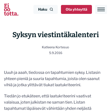
Siirry
sisältöön
Haku
Ota yhteyttä
Syksyn viestintäkalenteri
Katleena Kortesuo
5.9.2016
Uuuh ja aaah, tiedossa on tapahtumien syksy. Listasin
yhteen pieniä ja suuria tapahtumia, joista olen saanut
vihiä ja jotka ylittävät tiukat laatukriteerini.
Tiedän jo etukäteen, että laatukriteerini vaativat
valaisua, joten julkistan ne saman tien. Listan
tapahtumat läpäisevät vähintään yhden neljästä