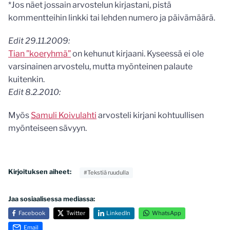
*Jos näet jossain arvostelun kirjastani, pistä
kommentteihin linkki tai lehden numero ja päivämäärä.
Edit 29.11.2009:
Tian ”koeryhmä”
on kehunut kirjaani. Kyseessä ei ole
varsinainen arvostelu, mutta myönteinen palaute
kuitenkin.
Edit 8.2.2010:
Myös
Samuli Koivulahti
arvosteli kirjani kohtuullisen
myönteiseen sävyyn.
Kirjoituksen aiheet:
#Tekstiä ruudulla
Jaa sosiaalisessa mediassa:
Facebook
Twitter
LinkedIn
WhatsApp
Email