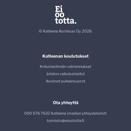
© Katleena Kortesuo Oy 2026.
Katleenan koulutukset
Kriisiviestinnän valmennukset
Johdon vaikutustaidot
Avoimet puheenvuorot
Ota yhteyttä
050 576 7632 Katleena (median yhteydenotot)
toimisto@eioototta.fi