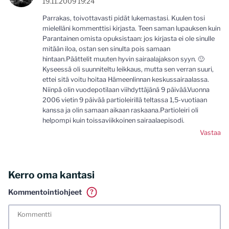
19.11.2009 19:24
Parrakas, toivottavasti pidät lukemastasi. Kuulen tosi
mielelläni kommenttisi kirjasta. Teen saman lupauksen kuin
Parantainen omista opuksistaan: jos kirjasta ei ole sinulle
mitään iloa, ostan sen sinulta pois samaan
hintaan.Päättelit muuten hyvin sairaalajakson syyn. 🙂
Kyseessä oli suunniteltu leikkaus, mutta sen verran suuri,
ettei sitä voitu hoitaa Hämeenlinnan keskussairaalassa.
Niinpä olin vuodepotilaan viihdyttäjänä 9 päivää.Vuonna
2006 vietin 9 päivää partioleirillä teltassa 1,5-vuotiaan
kanssa ja olin samaan aikaan raskaana.Partioleiri oli
helpompi kuin toissaviikkoinen sairaalaepisodi.
Vastaa
Kerro oma kantasi
Kommentointiohjeet
?
Tässä blogissa saa kommentoida omalla nimellä tai minun
tunnistamallani nimimerkillä. Vaadin myös kunnollisen
meiliosoitteen. Minua ja mielipiteitäni saa ilman muuta
kritisoida. Muistathan silti hyvät tavat. Karsin jo etukäteen