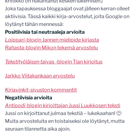
kriitikko on nukahtanut kesken lukemisen.)
Joka tapauksessa bloggaajat ovat jälleen kerran olleet
aktiivisia. Tässä kaikki kirja-arvostelut, joita Google on
löytänyt tähän mennessä:
Positiivisia tai neutraaleja arvioita
Loippari
-blogin Jannen mielipide kirjasta
Rahasta
-blogin Mikon tekemä arvostelu
Tekstityöläisen taivas
-blogin Tian kirjoitus
Jarkko Viitakankaan arvostelu
Kirjavinkit
-sivuston kommentit
Negatiivisia arvioita
Antipodi
-blogin kirjoittajan Jussi Luukkosen teksti
Jussi on kirjoittanut julmaa tekstiä – lukekaahan! 🙂
Muita arvosteluita en toistaiseksi ole löytänyt, mutta
seuraan tilannetta aika ajoin.