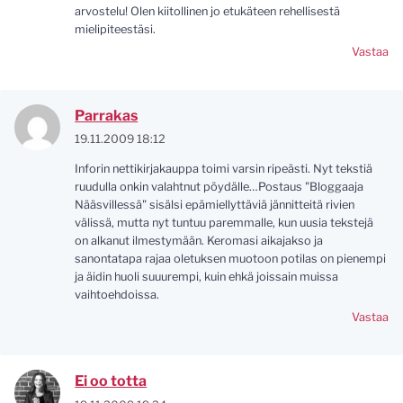
arvostelu! Olen kiitollinen jo etukäteen rehellisestä
mielipiteestäsi.
Vastaa
Parrakas
19.11.2009 18:12
Inforin nettikirjakauppa toimi varsin ripeästi. Nyt tekstiä
ruudulla onkin valahtnut pöydälle…Postaus "Bloggaaja
Nääsvillessä" sisälsi epämiellyttäviä jännitteitä rivien
välissä, mutta nyt tuntuu paremmalle, kun uusia tekstejä
on alkanut ilmestymään. Keromasi aikajakso ja
sanontatapa rajaa oletuksen muotoon potilas on pienempi
ja äidin huoli suuurempi, kuin ehkä joissain muissa
vaihtoehdoissa.
Vastaa
Ei oo totta