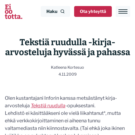
Siirry
sisältöön
Haku
Ota yhteyttä
Tekstiä ruudulla -kirja-
arvosteluja hyvässä ja pahassa
Katleena Kortesuo
4.11.2009
Olen kustantajani Inforin kanssa metsästänyt kirja-
arvosteluja
Tekstiä ruudulla
-opuksestani.
Lehdistö ei käsittääkseni ole vielä liikahtanut*, mutta
ehkä verkkokirjoittaminen ei aiheena tunnu
valtamediasta niin kiinnostavalta. (Tai ehkä joka ikinen