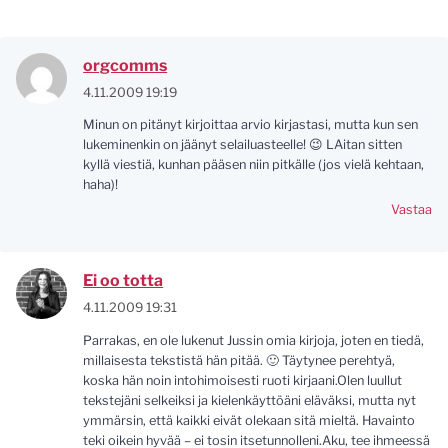
orgcomms
4.11.2009 19:19
Minun on pitänyt kirjoittaa arvio kirjastasi, mutta kun sen
lukeminenkin on jäänyt selailuasteelle! 😉 LAitan sitten
kyllä viestiä, kunhan pääsen niin pitkälle (jos vielä kehtaan,
haha)!
Vastaa
Ei oo totta
4.11.2009 19:31
Parrakas, en ole lukenut Jussin omia kirjoja, joten en tiedä,
millaisesta tekstistä hän pitää. 🙂 Täytynee perehtyä,
koska hän noin intohimoisesti ruoti kirjaani.Olen luullut
tekstejäni selkeiksi ja kielenkäyttöäni eläväksi, mutta nyt
ymmärsin, että kaikki eivät olekaan sitä mieltä. Havainto
teki oikein hyvää – ei tosin itsetunnolleni.Aku, tee ihmeessä