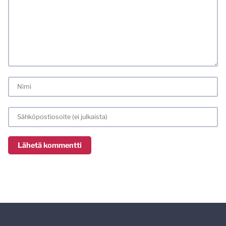
kaikki alatyyliset kommentit, mainokset sekä tietenkin
laittomat sisällöt. Mitä perustellummin asiasi esität, sitä
varmemmin se tulee huomioiduksi.