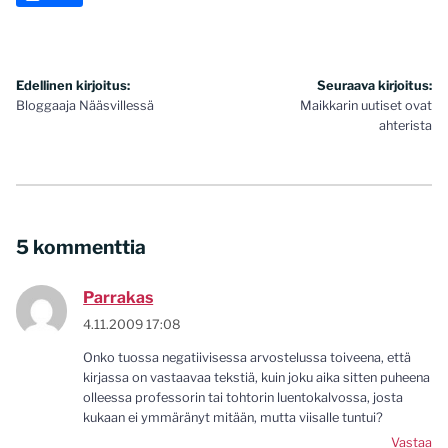
Artikkelien
Edellinen kirjoitus:
Seuraava kirjoitus:
Bloggaaja Nääsvillessä
Maikkarin uutiset ovat
selaus
ahterista
5 kommenttia
Parrakas
4.11.2009 17:08
Onko tuossa negatiivisessa arvostelussa toiveena, että
kirjassa on vastaavaa tekstiä, kuin joku aika sitten puheena
olleessa professorin tai tohtorin luentokalvossa, josta
kukaan ei ymmäränyt mitään, mutta viisalle tuntui?
Vastaa