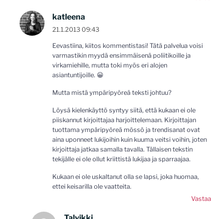
katleena
21.1.2013 09:43
Eevastiina, kiitos kommentistasi! Tätä palvelua voisi
varmastikin myydä ensimmäisenä poliitikoille ja
virkamiehille, mutta toki myös eri alojen
asiantuntijoille. 😀
Mutta mistä ympäripyöreä teksti johtuu?
Löysä kielenkäyttö syntyy siitä, että kukaan ei ole
piiskannut kirjoittajaa harjoittelemaan. Kirjoittajan
tuottama ympäripyöreä mössö ja trendisanat ovat
aina uponneet lukijoihin kuin kuuma veitsi voihin, joten
kirjoittaja jatkaa samalla tavalla. Tällaisen tekstin
tekijälle ei ole ollut kriittistä lukijaa ja sparraajaa.
Kukaan ei ole uskaltanut olla se lapsi, joka huomaa,
ettei keisarilla ole vaatteita.
Vastaa
Talvikki