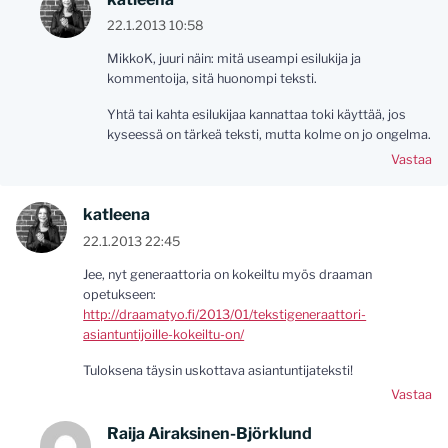
22.1.2013 10:58
MikkoK, juuri näin: mitä useampi esilukija ja
kommentoija, sitä huonompi teksti.
Yhtä tai kahta esilukijaa kannattaa toki käyttää, jos
kyseessä on tärkeä teksti, mutta kolme on jo ongelma.
Vastaa
katleena
22.1.2013 22:45
Jee, nyt generaattoria on kokeiltu myös draaman
opetukseen:
http://draamatyo.fi/2013/01/tekstigeneraattori-
asiantuntijoille-kokeiltu-on/
Tuloksena täysin uskottava asiantuntijateksti!
Vastaa
Raija Airaksinen-Björklund