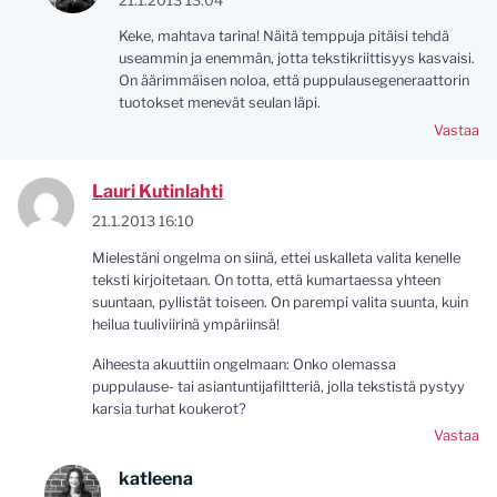
21.1.2013 13:04
Keke, mahtava tarina! Näitä temppuja pitäisi tehdä
useammin ja enemmän, jotta tekstikriittisyys kasvaisi.
On äärimmäisen noloa, että puppulausegeneraattorin
tuotokset menevät seulan läpi.
Vastaa
Lauri Kutinlahti
21.1.2013 16:10
Mielestäni ongelma on siinä, ettei uskalleta valita kenelle
teksti kirjoitetaan. On totta, että kumartaessa yhteen
suuntaan, pyllistät toiseen. On parempi valita suunta, kuin
heilua tuuliviirinä ympäriinsä!
Aiheesta akuuttiin ongelmaan: Onko olemassa
puppulause- tai asiantuntijafiltteriä, jolla tekstistä pystyy
karsia turhat koukerot?
Vastaa
katleena