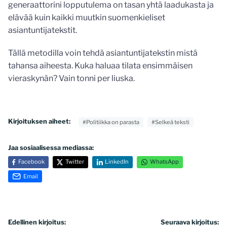
generaattorini lopputulema on tasan yhtä laadukasta ja
elävää kuin kaikki muutkin suomenkieliset
asiantuntijatekstit.
Tällä metodilla voin tehdä asiantuntijatekstin mistä
tahansa aiheesta. Kuka haluaa tilata ensimmäisen
vieraskynän? Vain tonni per liuska.
Kirjoituksen aiheet:
#Politiikka on parasta
#Selkeä teksti
Jaa sosiaalisessa mediassa:
Facebook
Twitter
LinkedIn
WhatsApp
Email
Artikkelien
Edellinen kirjoitus:
Seuraava kirjoitus: