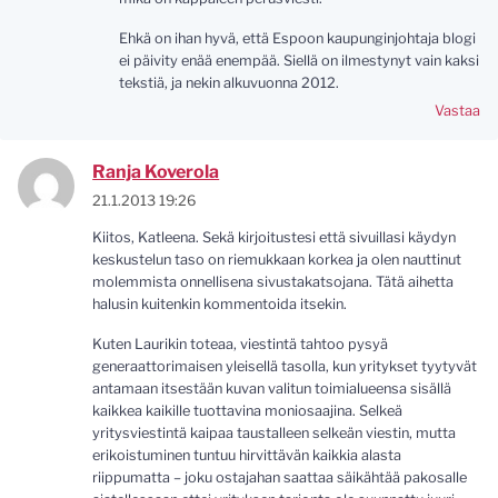
Ehkä on ihan hyvä, että Espoon kaupunginjohtaja blogi
ei päivity enää enempää. Siellä on ilmestynyt vain kaksi
tekstiä, ja nekin alkuvuonna 2012.
Vastaa
Ranja Koverola
21.1.2013 19:26
Kiitos, Katleena. Sekä kirjoitustesi että sivuillasi käydyn
keskustelun taso on riemukkaan korkea ja olen nauttinut
molemmista onnellisena sivustakatsojana. Tätä aihetta
halusin kuitenkin kommentoida itsekin.
Kuten Laurikin toteaa, viestintä tahtoo pysyä
generaattorimaisen yleisellä tasolla, kun yritykset tyytyvät
antamaan itsestään kuvan valitun toimialueensa sisällä
kaikkea kaikille tuottavina moniosaajina. Selkeä
yritysviestintä kaipaa taustalleen selkeän viestin, mutta
erikoistuminen tuntuu hirvittävän kaikkia alasta
riippumatta – joku ostajahan saattaa säikähtää pakosalle