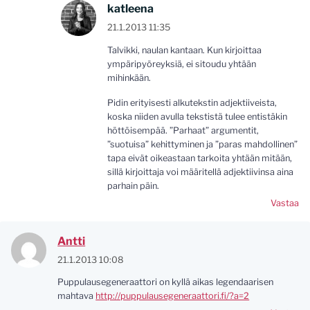
katleena
21.1.2013 11:35
Talvikki, naulan kantaan. Kun kirjoittaa
ympäripyöreyksiä, ei sitoudu yhtään
mihinkään.
Pidin erityisesti alkutekstin adjektiiveista,
koska niiden avulla tekstistä tulee entistäkin
höttöisempää. ”Parhaat” argumentit,
”suotuisa” kehittyminen ja ”paras mahdollinen”
tapa eivät oikeastaan tarkoita yhtään mitään,
sillä kirjoittaja voi määritellä adjektiivinsa aina
parhain päin.
Vastaa
Antti
21.1.2013 10:08
Puppulausegeneraattori on kyllä aikas legendaarisen
mahtava
http://puppulausegeneraattori.fi/?a=2