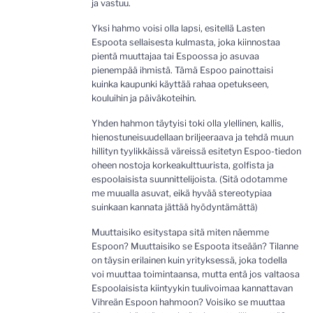
ja vastuu.
Yksi hahmo voisi olla lapsi, esitellä Lasten
Espoota sellaisesta kulmasta, joka kiinnostaa
pientä muuttajaa tai Espoossa jo asuvaa
pienempää ihmistä. Tämä Espoo painottaisi
kuinka kaupunki käyttää rahaa opetukseen,
kouluihin ja päiväkoteihin.
Yhden hahmon täytyisi toki olla ylellinen, kallis,
hienostuneisuudellaan briljeeraava ja tehdä muun
hillityn tyylikkäissä väreissä esitetyn Espoo-tiedon
oheen nostoja korkeakulttuurista, golfista ja
espoolaisista suunnittelijoista. (Sitä odotamme
me muualla asuvat, eikä hyvää stereotypiaa
suinkaan kannata jättää hyödyntämättä)
Muuttaisiko esitystapa sitä miten näemme
Espoon? Muuttaisiko se Espoota itseään? Tilanne
on täysin erilainen kuin yrityksessä, joka todella
voi muuttaa toimintaansa, mutta entä jos valtaosa
Espoolaisista kiintyykin tuulivoimaa kannattavan
Vihreän Espoon hahmoon? Voisiko se muuttaa