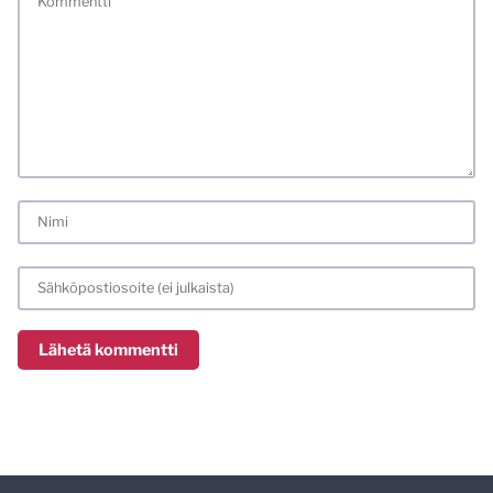
meiliosoitteen. Minua ja mielipiteitäni saa ilman muuta
kritisoida. Muistathan silti hyvät tavat. Karsin jo etukäteen
kaikki alatyyliset kommentit, mainokset sekä tietenkin
laittomat sisällöt. Mitä perustellummin asiasi esität, sitä
varmemmin se tulee huomioiduksi.