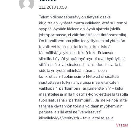
21.1.2013 10:53
Tekstin diipadaapasävy on tietysti osaksi
kirjoittajan kynästä mutta veikkaan, että suurempi
syypää löysään kieleen on löysä ajattelu (siellä
johtoportaassa, ei välttämättä viestintäosastolla).
On turvallisempaa piilottaa yrityksen tai yhteisön
tavoitteet kauniisiin latteuksiin kuin iskeä
täsmällistä ja yksiselitteistä tekstiä kansan
silmille. Löysät ympäripyöreydet ovat hyödyllisiä
sillä niissä ei varsinaisesti, ihan aidosti, luvata tai
sidota yritystä mihinkään täsmälliseen
konkretiaan. Tuokin esimerkkitekstisi sisältää
ihastuttavan tulkinnanvaraisia määreitä kuten
vaikkapa ”_parhaimpiin_ argumentteihin” – kuka
määrittelee ja millä filosofis-konkreettisella tasolla
tuon laatusanan ”parhaimpiin”… Ja melkeinpä mitä
tahansa käytännön toimia voidaan myöhemmin
perustella sillä että ne ”vahvistavat”
kilpailukykyä/kehitystä – tavalla tai toisella.
Vastaa