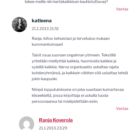
tekee meille niin kertakaikkisen kauhistuttavaa?
Vastaa
katleena
21.1.2013 21:51
Ranja, kiitos kehuistasi ja tervetuloa mukaan
kommentoimaan!
Taisit osua suoraan ongelman ytimeen. Tekstillä
yritetään miellyttää kaikkia, huomioida kaikkia ja
syleillä kaikkia. Harva organisaatio uskaltaa rajata
kohderyhmänsä, ja kaikkein vähiten sitä uskaltaa tehdä
jokin kaupunki.
Niinpä lopputuloksena on joka suuntaan kumartavaa
kliseekieltä, jossa kirjoittaja ei uskalla tuoda
persoonaansa tai mielipidettään esiin.
Vastaa
Ranja Koverola
21.1.2013 23:29