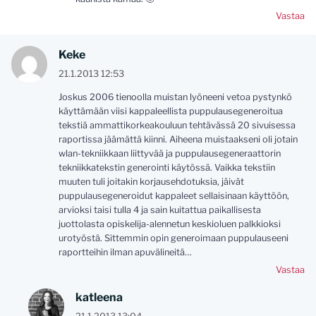
Vastaa
Keke
21.1.2013 12:53
Joskus 2006 tienoolla muistan lyöneeni vetoa pystynkö
käyttämään viisi kappaleellista puppulausegeneroitua
tekstiä ammattikorkeakouluun tehtävässä 20 sivuisessa
raportissa jäämättä kiinni. Aiheena muistaakseni oli jotain
wlan-tekniikkaan liittyvää ja puppulausegeneraattorin
tekniikkatekstin generointi käytössä. Vaikka tekstiin
muuten tuli joitakin korjausehdotuksia, jäivät
puppulausegeneroidut kappaleet sellaisinaan käyttöön,
arvioksi taisi tulla 4 ja sain kuitattua paikallisesta
juottolasta opiskelija-alennetun keskioluen palkkioksi
urotyöstä. Sittemmin opin generoimaan puppulauseeni
raportteihin ilman apuvälineitä…
Vastaa
katleena