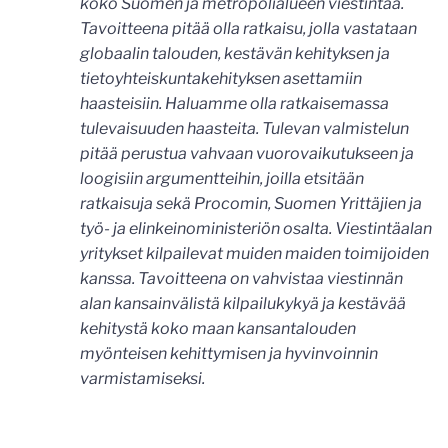
koko Suomen ja metropolialueen viestintää.
Tavoitteena pitää olla ratkaisu, jolla vastataan
globaalin talouden, kestävän kehityksen ja
tietoyhteiskuntakehityksen asettamiin
haasteisiin. Haluamme olla ratkaisemassa
tulevaisuuden haasteita. Tulevan valmistelun
pitää perustua vahvaan vuorovaikutukseen ja
loogisiin argumentteihin, joilla etsitään
ratkaisuja sekä Procomin, Suomen Yrittäjien ja
työ- ja elinkeinoministeriön osalta. Viestintäalan
yritykset kilpailevat muiden maiden toimijoiden
kanssa. Tavoitteena on vahvistaa viestinnän
alan kansainvälistä kilpailukykyä ja kestävää
kehitystä koko maan kansantalouden
myönteisen kehittymisen ja hyvinvoinnin
varmistamiseksi.