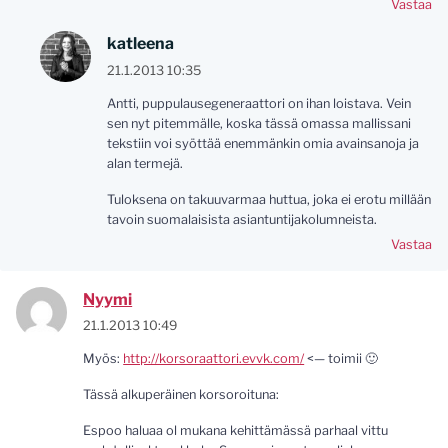
Vastaa
katleena
21.1.2013 10:35
Antti, puppulausegeneraattori on ihan loistava. Vein
sen nyt pitemmälle, koska tässä omassa mallissani
tekstiin voi syöttää enemmänkin omia avainsanoja ja
alan termejä.
Tuloksena on takuuvarmaa huttua, joka ei erotu millään
tavoin suomalaisista asiantuntijakolumneista.
Vastaa
Nyymi
21.1.2013 10:49
Myös:
http://korsoraattori.evvk.com/
<— toimii 🙂
Tässä alkuperäinen korsoroituna:
Espoo haluaa ol mukana kehittämässä parhaal vittu