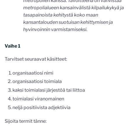
metropolien kanssa. Tavoitteena on vahvistaa
metropolialueen kansainvälistä kilpailukykyä ja
tasapainoista kehitystä koko maan
kansantalouden suotuisan kehittymisen ja
hyvinvoinnin varmistamiseksi.
Vaihe 1
Tarvitset seuraavat käsitteet:
organisaatiosi nimi
organisaatiosi toimiala
kaksi toimialasi järjestöä tai liittoa
toimialasi viranomainen
neljä positiivista adjektiivia
Sijoita termit tänne: