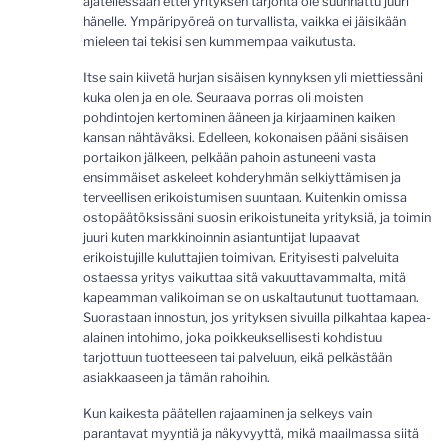
ajatellessaan ettei yrityksen tarjonta ole suunnattu juuri
hänelle. Ympäripyöreä on turvallista, vaikka ei jäisikään
mieleen tai tekisi sen kummempaa vaikutusta.
Itse sain kiivetä hurjan sisäisen kynnyksen yli miettiessäni
kuka olen ja en ole. Seuraava porras oli moisten
pohdintojen kertominen ääneen ja kirjaaminen kaiken
kansan nähtäväksi. Edelleen, kokonaisen pääni sisäisen
portaikon jälkeen, pelkään pahoin astuneeni vasta
ensimmäiset askeleet kohderyhmän selkiyttämisen ja
terveellisen erikoistumisen suuntaan. Kuitenkin omissa
ostopäätöksissäni suosin erikoistuneita yrityksiä, ja toimin
juuri kuten markkinoinnin asiantuntijat lupaavat
erikoistujille kuluttajien toimivan. Erityisesti palveluita
ostaessa yritys vaikuttaa sitä vakuuttavammalta, mitä
kapeamman valikoiman se on uskaltautunut tuottamaan.
Suorastaan innostun, jos yrityksen sivuilla pilkahtaa kapea-
alainen intohimo, joka poikkeuksellisesti kohdistuu
tarjottuun tuotteeseen tai palveluun, eikä pelkästään
asiakkaaseen ja tämän rahoihin.
Kun kaikesta päätellen rajaaminen ja selkeys vain
parantavat myyntiä ja näkyvyyttä, mikä maailmassa siitä