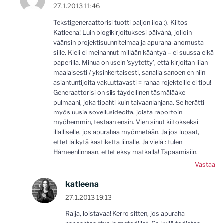
27.1.2013 11:46
Tekstigeneraattorisi tuotti paljon iloa :). Kiitos
Katleena! Luin blogikirjoituksesi päivänä, jolloin
väänsin projektisuunnitelmaa ja apuraha-anomusta
sille. Kieli ei meinannut millään kääntyä – ei suussa eikä
paperilla. Minua on usein ’syytetty’, että kirjoitan liian
maalaisesti / yksinkertaisesti, sanalla sanoen en niin
asiantuntijoita vakuuttavasti = rahaa rojekteille ei tipu!
Generaattorisi on siis täydellinen täsmälääke
pulmaani, joka tipahti kuin taivaanlahjana. Se herätti
myös uusia sovellusideoita, joista raportoin
myöhemmin, testaan ensin. Vien sinut kiitokseksi
illalliselle, jos apurahaa myönnetään. Ja jos lupaat,
ettet läikytä kastiketta liinalle. Ja vielä : tulen
Hämeenlinnaan, ettet eksy matkalla! Tapaamisiin.
Vastaa
katleena
27.1.2013 19:13
Raija, loistavaa! Kerro sitten, jos apuraha