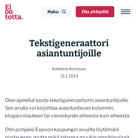
Siirry
sisältöön
Haku
Ota yhteyttä
Tekstigeneraattori
asiantuntijoille
Katleena Kortesuo
21.1.2013
Olen ajatellut luoda tekstigeneraattorin asiantuntijoille.
Sen avulla voi kirjoittaa asiantuntevan kolumnin,
blogipostauksen tai vieraskynän aiheesta kuin aiheesta.
Otin pohjaksi Espoon kaupungin sivuilta löytämäni
postauksen, mutta mikä tahansa muukin ympäripyöreä