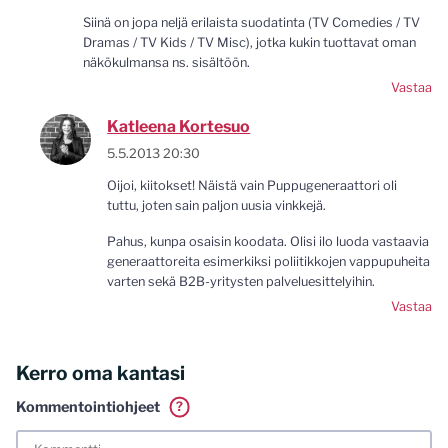
Siinä on jopa neljä erilaista suodatinta (TV Comedies / TV
Dramas / TV Kids / TV Misc), jotka kukin tuottavat oman
näkökulmansa ns. sisältöön.
Vastaa
Katleena Kortesuo
5.5.2013 20:30
Oijoi, kiitokset! Näistä vain Puppugeneraattori oli
tuttu, joten sain paljon uusia vinkkejä.
Pahus, kunpa osaisin koodata. Olisi ilo luoda vastaavia
generaattoreita esimerkiksi poliitikkojen vappupuheita
varten sekä B2B-yritysten palveluesittelyihin.
Vastaa
Kerro oma kantasi
Kommentointiohjeet
?
Tässä blogissa saa kommentoida omalla nimellä tai minun
tunnistamallani nimimerkillä. Vaadin myös kunnollisen