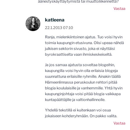
äänestyskäyttäytymistä tai muuttoliikennettä?
Vastaa
katleena
22.1.2013 07:10
Ranja, mielenkiintoinen ajatus. Tuo voisi hyvin
toimia kaupungin etusivuna. Olisi upeaa nähdä
julkisen sektorin sivusto, joka ei näyttäisi
byrokraattiselta vaan ihmiskeskeiseltä.
Ja jos samaa ajatusta soveltaa blogeihin,
kaupungilla voisi hyvin olla erilaisia blogeja
suunnattuna erilaisille ryhmille. Ainakin täällä
Hämeenlinnassa peruskoulun rehtori pitää
blogia koululaisille ja vanhemmille. Yhtä hyvin
kaupunginjohtaja voisi pitää blogia vaikkapa
kuntapäättäjille ja valtionhallinnolle.
Yhdellä tekstillä ei kuitenkaan voi osua
jokaiseen kohderyhmään. On pakko valita.
Vastaa