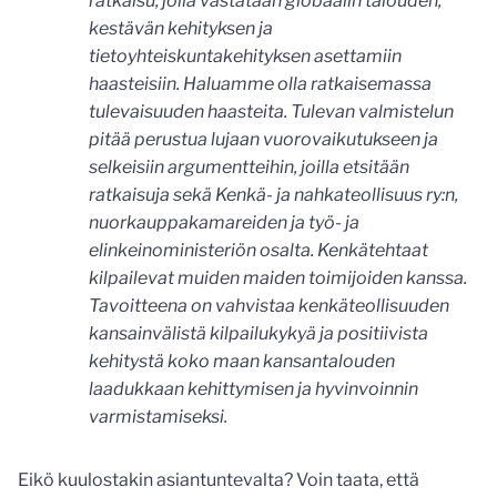
ratkaisu, jolla vastataan globaalin talouden,
kestävän kehityksen ja
tietoyhteiskuntakehityksen asettamiin
haasteisiin. Haluamme olla ratkaisemassa
tulevaisuuden haasteita. Tulevan valmistelun
pitää perustua lujaan vuorovaikutukseen ja
selkeisiin argumentteihin, joilla etsitään
ratkaisuja sekä Kenkä- ja nahkateollisuus ry:n,
nuorkauppakamareiden ja työ- ja
elinkeinoministeriön osalta. Kenkätehtaat
kilpailevat muiden maiden toimijoiden kanssa.
Tavoitteena on vahvistaa kenkäteollisuuden
kansainvälistä kilpailukykyä ja positiivista
kehitystä koko maan kansantalouden
laadukkaan kehittymisen ja hyvinvoinnin
varmistamiseksi.
Eikö kuulostakin asiantuntevalta? Voin taata, että