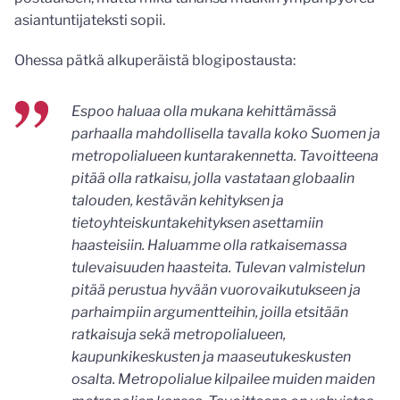
asiantuntijateksti sopii.
Ohessa pätkä alkuperäistä blogipostausta:
Espoo haluaa olla mukana kehittämässä
parhaalla mahdollisella tavalla koko Suomen ja
metropolialueen kuntarakennetta. Tavoitteena
pitää olla ratkaisu, jolla vastataan globaalin
talouden, kestävän kehityksen ja
tietoyhteiskuntakehityksen asettamiin
haasteisiin. Haluamme olla ratkaisemassa
tulevaisuuden haasteita. Tulevan valmistelun
pitää perustua hyvään vuorovaikutukseen ja
parhaimpiin argumentteihin, joilla etsitään
ratkaisuja sekä metropolialueen,
kaupunkikeskusten ja maaseutukeskusten
osalta. Metropolialue kilpailee muiden maiden