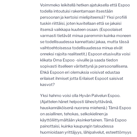
Voimmeko leikitellä hetken ajatuksella että Espoo
todella intoutuisi rakentamaan itsestään
persoonan ja kertoisi mielipiteensä? Yksi profiili
tuskin riittäisi, joten kuvitellaan että se jakaisi
itsensä vaikkapa kuuteen osaan. (Espoolaiset
varmasti tietävät minua paremmin kuinka moneen
se todellisuudessa kannattaisi jakaa, mutta tässä
vaihtoehtoisessa todellisuudessa minua eivät
onneksi rajoita realiteetit.) Espoon etusivulta voisi
klikata Oma Espoo -sivuille ja saada tiedon
sopivasti itselleen väritettynä ja persoonallisena.
Ehkä Espoon eri olemuksia voisivat edustaa
erilaiset ihmiset jotta Erilaiset Espoot saisivat
kasvot?
Yksi hahmo voisi olla Hyvän Palvelun Espoo.
(Ajattelen hänet helposti lähestyttävänä,
hauskannäköisenä nuorena miehenä.) Tämä Espoo
on asiallinen, tehokas, selkokielinen ja
käyttöliittymältään yksinkertainen. Tämä Espoo
painottaisi, kuinka kaupungin taloudessa
huomioidaan yrittäjyys, lähipalvelut, esteettömyys