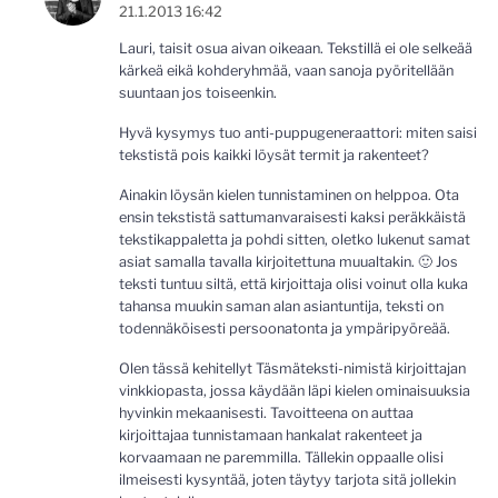
21.1.2013 16:42
Lauri, taisit osua aivan oikeaan. Tekstillä ei ole selkeää
kärkeä eikä kohderyhmää, vaan sanoja pyöritellään
suuntaan jos toiseenkin.
Hyvä kysymys tuo anti-puppugeneraattori: miten saisi
tekstistä pois kaikki löysät termit ja rakenteet?
Ainakin löysän kielen tunnistaminen on helppoa. Ota
ensin tekstistä sattumanvaraisesti kaksi peräkkäistä
tekstikappaletta ja pohdi sitten, oletko lukenut samat
asiat samalla tavalla kirjoitettuna muualtakin. 🙂 Jos
teksti tuntuu siltä, että kirjoittaja olisi voinut olla kuka
tahansa muukin saman alan asiantuntija, teksti on
todennäköisesti persoonatonta ja ympäripyöreää.
Olen tässä kehitellyt Täsmäteksti-nimistä kirjoittajan
vinkkiopasta, jossa käydään läpi kielen ominaisuuksia
hyvinkin mekaanisesti. Tavoitteena on auttaa
kirjoittajaa tunnistamaan hankalat rakenteet ja
korvaamaan ne paremmilla. Tällekin oppaalle olisi
ilmeisesti kysyntää, joten täytyy tarjota sitä jollekin