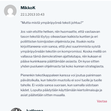
MikkoK
22.1.2013 10:43
”Mutta mistä ympäripyöreä teksti johtuu?”
Jos vain etsitte hetken, niin huomaatte, että vastaavan
tason tekstiä löytyy oikeastaan kaikista kuntien ja eri
poliittisten toimijoiden ohjelmista jne. Itsekin noita
kirjoittaneena voin sanoa, että yksi suurimmista syistä
ympäripyöreään tekstiin on kompromissi. Koska meillä on
vallassa tämä demokratinen ajattelutapa, niin kukaan ei
pääse kuninkaana päättämään asiasta. On kyse sitten
yhden puolueen ohjelmasta tai koko kunnan strategiasta.
Pienenkin tekstikappaleen kanssa voi joutua painimaan
päivätolkulla, kun tekstin muotoilu ei sovi tuolle ja tuolle
taholle. Ei voida sanoa suoraan, kun samalla sidotaan
kädet. Lopulta päädytään käyttämään kiertoilmaisuja ja
asiat päätetään sitten muualla.
Vastaa
katleena