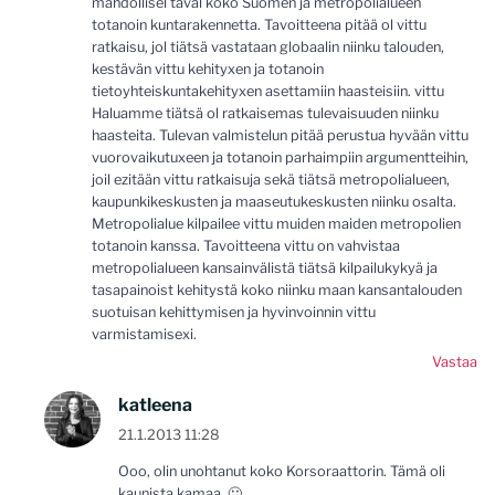
mahdollisel taval koko Suomen ja metropolialueen
totanoin kuntarakennetta. Tavoitteena pitää ol vittu
ratkaisu, jol tiätsä vastataan globaalin niinku talouden,
kestävän vittu kehityxen ja totanoin
tietoyhteiskuntakehityxen asettamiin haasteisiin. vittu
Haluamme tiätsä ol ratkaisemas tulevaisuuden niinku
haasteita. Tulevan valmistelun pitää perustua hyvään vittu
vuorovaikutuxeen ja totanoin parhaimpiin argumentteihin,
joil ezitään vittu ratkaisuja sekä tiätsä metropolialueen,
kaupunkikeskusten ja maaseutukeskusten niinku osalta.
Metropolialue kilpailee vittu muiden maiden metropolien
totanoin kanssa. Tavoitteena vittu on vahvistaa
metropolialueen kansainvälistä tiätsä kilpailukykyä ja
tasapainoist kehitystä koko niinku maan kansantalouden
suotuisan kehittymisen ja hyvinvoinnin vittu
varmistamisexi.
Vastaa
katleena
21.1.2013 11:28
Ooo, olin unohtanut koko Korsoraattorin. Tämä oli
kaunista kamaa. 🙂