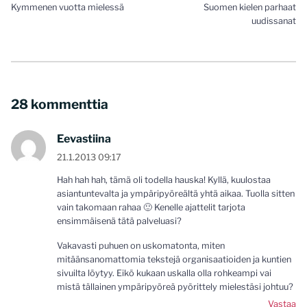
Kymmenen vuotta mielessä
Suomen kielen parhaat
selaus
uudissanat
28 kommenttia
Eevastiina
21.1.2013 09:17
Hah hah hah, tämä oli todella hauska! Kyllä, kuulostaa
asiantuntevalta ja ympäripyöreältä yhtä aikaa. Tuolla sitten
vain takomaan rahaa 🙂 Kenelle ajattelit tarjota
ensimmäisenä tätä palveluasi?
Vakavasti puhuen on uskomatonta, miten
mitäänsanomattomia tekstejä organisaatioiden ja kuntien
sivuilta löytyy. Eikö kukaan uskalla olla rohkeampi vai
mistä tällainen ympäripyöreä pyörittely mielestäsi johtuu?
Vastaa