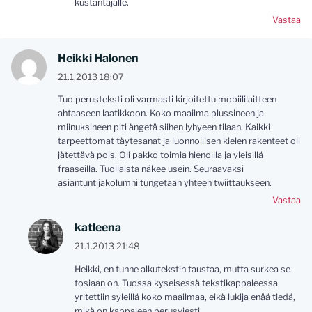
kustantajalle.
Vastaa
Heikki Halonen
21.1.2013 18:07
Tuo perusteksti oli varmasti kirjoitettu mobiililaitteen
ahtaaseen laatikkoon. Koko maailma plussineen ja
miinuksineen piti ängetä siihen lyhyeen tilaan. Kaikki
tarpeettomat täytesanat ja luonnollisen kielen rakenteet oli
jätettävä pois. Oli pakko toimia hienoilla ja yleisillä
fraaseilla. Tuollaista näkee usein. Seuraavaksi
asiantuntijakolumni tungetaan yhteen twiittaukseen.
Vastaa
katleena
21.1.2013 21:48
Heikki, en tunne alkutekstin taustaa, mutta surkea se
tosiaan on. Tuossa kyseisessä tekstikappaleessa
yritettiin syleillä koko maailmaa, eikä lukija enää tiedä,
mikä on kappaleen perusviesti.