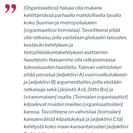
[Organisaatiosi] haluaa olla mukana
kehittämässä parhaalla mahdollisella tavalla
koko Suomen ja metropolialueen
[organisaatiosi toimialaa]. Tavoitteena pitää
olla ratkaisu, jolla vastataan globaalin talouden,
kestävän kehityksen ja
tietoyhteiskuntakehityksen asettamiin
haasteisiin. Haluamme olla ratkaisemassa
tulevaisuuden haasteita. Tulevan valmistelun
pitää perustua [adjektiivi A] vuorovaikutukseen
ja [adjektiivi B] argumentteihin, joilla etsitään
ratkaisuja sekä [järjestö A:n], [liitto B:n] ja
[viranomaisen] osalta. [Toimialan organisaatiot]
kilpailevat muiden maiden [organisaatioiden]
kanssa. Tavoitteena on vahvistaa [toimialan]
kansainvälistä kilpailukykyä ja [adjektiivi C:tä]
kehitystä koko maan kansantalouden [adjektiivi