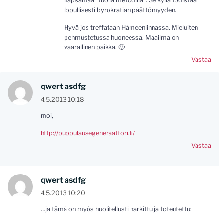
napsahtaa *tuolla metodilla*. Se kyllä todistaa
lopullisesti byrokratian päättömyyden.
Hyvä jos treffataan Hämeenlinnassa. Mieluiten
pehmustetussa huoneessa. Maailma on
vaarallinen paikka. 🙂
Vastaa
qwert asdfg
4.5.2013 10:18
moi,
http://puppulausegeneraattori.fi/
Vastaa
qwert asdfg
4.5.2013 10:20
…ja tämä on myös huolitellusti harkittu ja toteutettu: