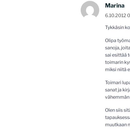
Marina
6.10.2012 
Tykkäsin ko
Olipa työma
sanoja, joi
sai esittää 
toimarin kys
miksi niitä 
Toimari lup
sanat ja kir
vähemmän k
Olen siis si
tapauksessan
muutkaan ni