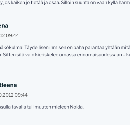
tty jos kaiken jo tietää ja osaa. Silloin suunta on vaan kyllä harm
ena
012 09:44
äkökulma! Täydellisen ihmisen on paha parantaa yhtään mitää
a. Sitten sitä vain kieriskelee omassa erinomaisuudessaan – ku
tleena
0.2012 09:44
sulla tavalla tuli muuten mieleen Nokia.