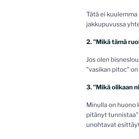
Tätä ei kuulemma sa
jakkupuvussa yhtei
2. "Mikä tämä ruo
Jos olen bisneslou
"vasikan pitoc" on
3. "Mikä olikaan 
Minulla on huono k
pitänyt tunnistaa"
unohtavat esittäyt