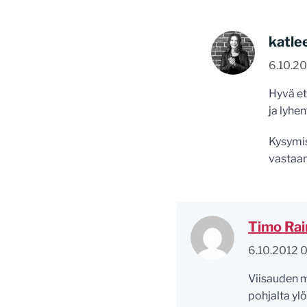
katle
6.10.2
Hyvä ett
ja lyhen
Kysymis
vastaam
Timo Rai
6.10.2012 
Viisauden m
pohjalta ylö