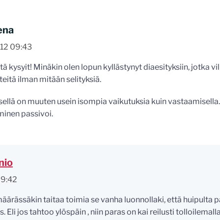
ena
012 09:43
ä kysyit! Minäkin olen lopun kyllästynyt diaesityksiin, jotka vi
teitä ilman mitään selityksiä.
ellä on muuten usein isompia vaikutuksia kuin vastaamisella.
inen passivoi.
nio
09:42
äärässäkin taitaa toimia se vanha luonnollaki, että huipulta p
s. Eli jos tahtoo ylöspäin , niin paras on kai reilusti tolloilema