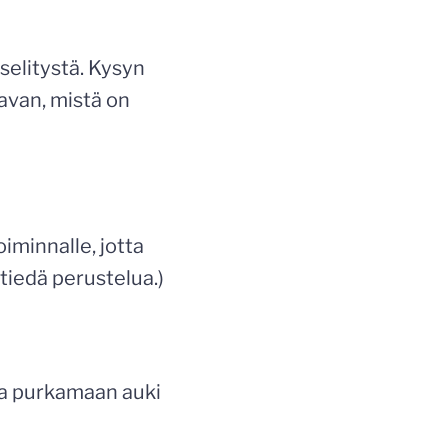
selitystä. Kysyn
uavan, mistä on
oiminnalle, jotta
tiedä perustelua.)
jaa purkamaan auki