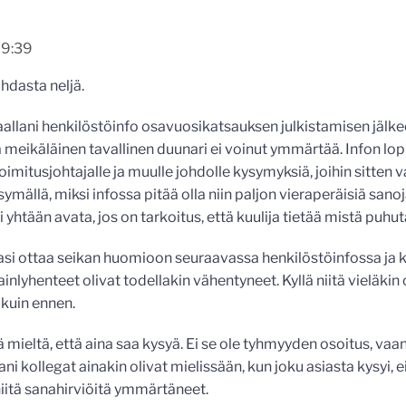
09:39
hdasta neljä.
allani henkilöstöinfo osavuosikatsauksen julkistamisen jälkeen
ta meikäläinen tavallinen duunari ei voinut ymmärtää. Infon lo
toimitusjohtajalle ja muulle johdolle kysymyksiä, joihin sitten v
ymällä, miksi infossa pitää olla niin paljon vieraperäisiä sanoja 
ei yhtään avata, jos on tarkoitus, että kuulija tietää mistä puhu
asi ottaa seikan huomioon seuraavassa henkilöstöinfossa ja k
jainlyhenteet olivat todellakin vähentyneet. Kyllä niitä vieläkin 
uin ennen.
tä mieltä, että aina saa kysyä. Ei se ole tyhmyyden osoitus, v
i kollegat ainakin olivat mielissään, kun joku asiasta kysyi, ei
itä sanahirviöitä ymmärtäneet.