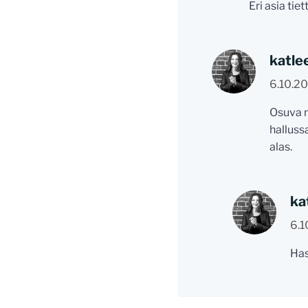
Eri asia tie
katle
6.10.2
Osuva n
halluss
alas.
ka
6.1
Has