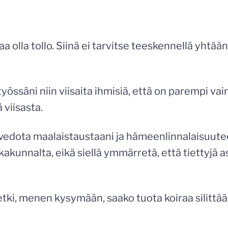
a olla tollo. Siinä ei tarvitse teeskennellä yhtä
työssäni niin viisaita ihmisiä, että on parempi vai
 viisasta.
 vedota maalaistaustaani ja hämeenlinnalaisuute
kunnalta, eikä siellä ymmärretä, että tiettyjä asi
tki, menen kysymään, saako tuota koiraa silittää