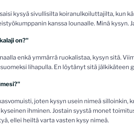
isi kysyä sivullisilta koiranulkoiluttajilta, kun k
styökumppanin kanssa lounaalle. Minä kysyn. Ja 
kalaji on?"
naalla enkä ymmärrä ruokalistaa, kysyn sitä. Viim
 suomeksi lihapulla. En löytänyt sitä jälkikäteen
nimesi?"
asvomuisti, joten kysyn usein nimeä silloinkin, k
 kyseinen ihminen. Jostain syystä monet toimitu
yä, ellei heiltä varta vasten kysy nimeä.