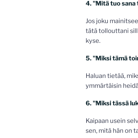
4. "Mitä tuo sana 
Jos joku mainitsee
tätä tollouttani si
kyse.
5. "Miksi tämä to
Haluan tietää, mik
ymmärtäisin heidän
6. "Miksi tässä lu
Kaipaan usein selv
sen, mitä hän on t