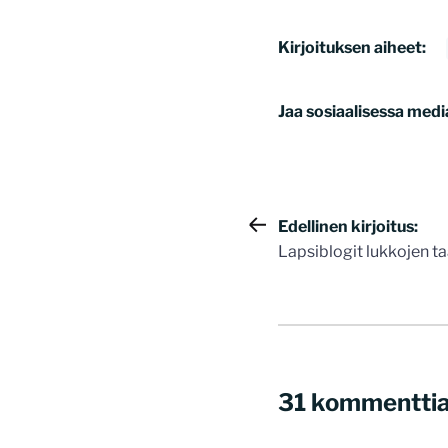
Kirjoituksen aiheet:
Jaa sosiaalisessa medi
Artikkelie
Edellinen kirjoitus:
Lapsiblogit lukkojen t
selaus
31 kommentti