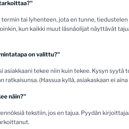
tarkoittaa?"
 termin tai lyhenteen, jota en tunne, tiedustelen 
lloinkin, kun kaikki muut läsnäolijat näyttävät taj
imintatapa on valittu?"
si asiakkaani tekee niin kuin tekee. Kysyn syytä t
 ratkaisunsa. (Hassua kyllä, asiakaskaan ei aina 
kee näin?"
ennöksiä tekstiin, jos en tajua. Pyydän kirjoitta
arkoittanut.