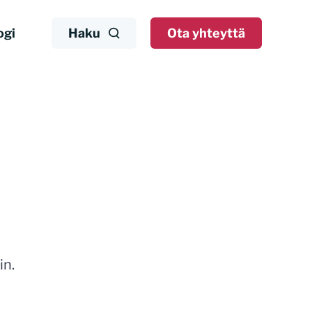
ogi
Haku
Ota yhteyttä
in.