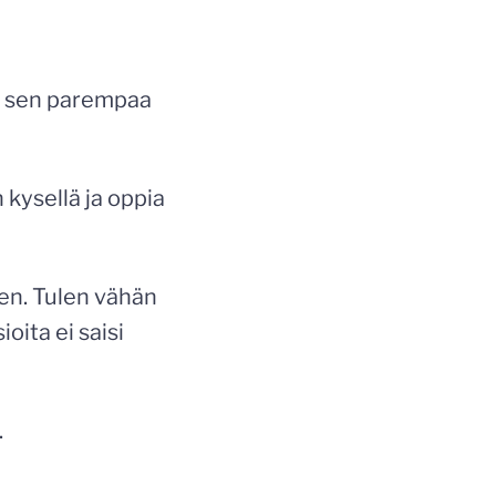
än sen parempaa
n kysellä ja oppia
en. Tulen vähän
oita ei saisi
.