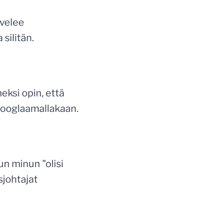
ävelee
silitän.
eksi opin, että
 googlaamallakaan.
un minun "olisi
sjohtajat