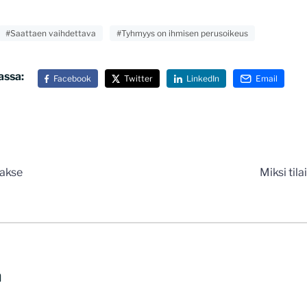
#Saattaen vaihdettava
#Tyhmyys on ihmisen perusoikeus
assa:
Facebook
Twitter
LinkedIn
Email
n
aakse
Miksi til
a