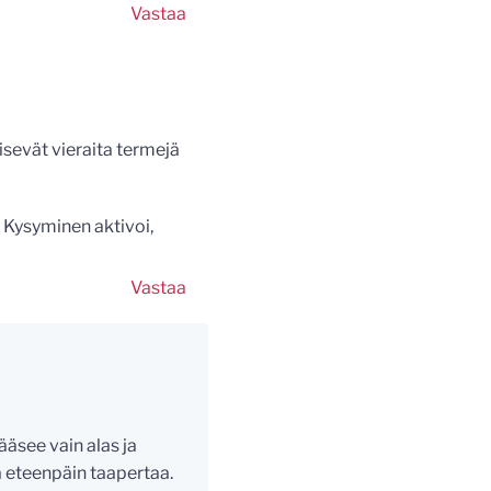
Vastaa
lisevät vieraita termejä
 Kysyminen aktivoi,
Vastaa
ääsee vain alas ja
lla eteenpäin taapertaa.