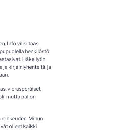
. Info vilisi taas
ppupuolella henkilöstö
astasivat. Häkellytin
ja kirjainlyhenteitä, ja
taan.
as, vierasperäiset
oli, mutta paljon
aan rohkeuden. Minun
vät olleet kaikki