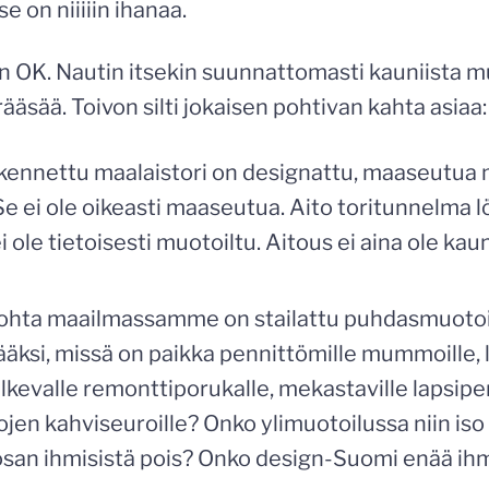
e on niiiiin ihanaa.
n OK. Nautin itsekin suunnattomasti kauniista m
rääsää. Toivon silti jokaisen pohtivan kahta asiaa:
kennettu maalaistori on designattu, maaseutua 
e ei ole oikeasti maaseutua. Aito toritunnelma lö
 ei ole tietoisesti muotoiltu. Aitous ei aina ole ka
kohta maailmassamme on stailattu puhdasmuotoi
äksi, missä on paikka pennittömille mummoille, l
lkevalle remonttiporukalle, mekastaville lapsiper
jen kahviseuroille? Onko ylimuotoilussa niin iso e
an ihmisistä pois? Onko design-Suomi enää ihm