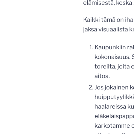
elämisestä, koska s
Kaikki tämä on iha
jaksa visuaalista k
Kaupunkiin ra
kokonaisuus. S
toreilta, joita
aitoa.
Jos jokainen 
huipputyylikkä
haalareissa ku
eläkeläispappo
karkotamme os