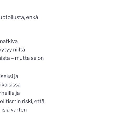
uotoilusta, enkä
matkiva
ytyy niiltä
unista – mutta se on
seksi ja
ikaisissa
heille ja
litismin riski, että
isiä varten