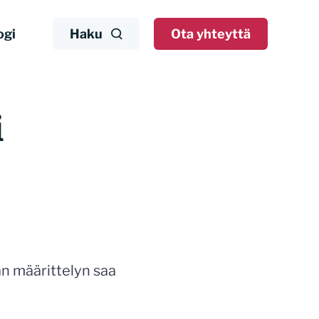
ogi
Haku
Ota yhteyttä
i
än määrittelyn saa