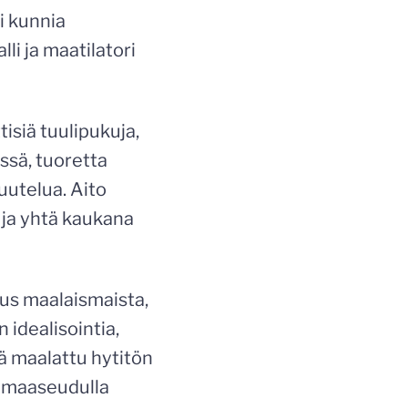
i kunnia
li ja maatilatori
isiä tuulipukuja,
ssä, tuoretta
uutelua. Aito
 ja yhtä kaukana
us maalaismaista,
 idealisointia,
ä maalattu hytitön
ja maaseudulla