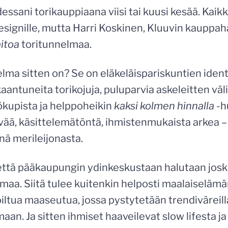
essani torikauppiaana viisi tai kuusi kesää. Kaikk
esignille, mutta Harri Koskinen, Kluuvin kauppahal
aitoa
toritunnelmaa.
elma sitten on? Se on eläkeläispariskuntien identt
aantuneita torikojuja, puluparvia askeleitten väli
ökupista ja helppoheikin
kaksi kolmen hinnalla
-h
vää, käsittelemätöntä, ihmistenmukaista arkea –
nä merileijonasta.
ttä pääkaupungin ydinkeskustaan halutaan josk
maa. Siitä tulee kuitenkin helposti maalaiselämän
iltua maaseutua, jossa pystytetään trendiväreill
aan. Ja sitten ihmiset haaveilevat slow lifesta 