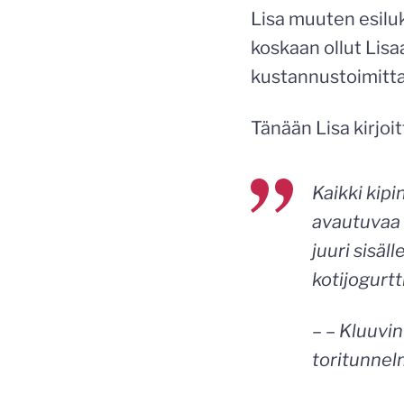
Lisa muuten esiluk
koskaan ollut Lis
kustannustoimitt
Tänään Lisa kirjoit
Kaikki kip
avautuvaa 
juuri sisäl
kotijogurt
– – Kluuvin
toritunnel