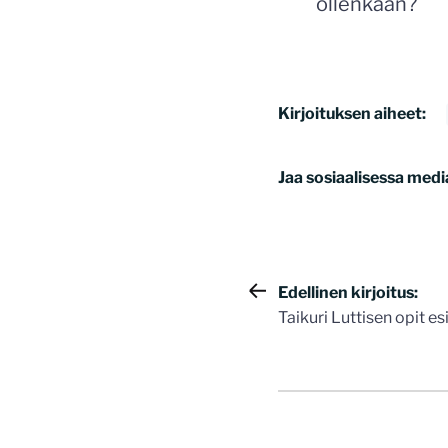
ollenkaan?
Kirjoituksen aiheet:
Jaa sosiaalisessa medi
Artikkelie
Edellinen kirjoitus:
Taikuri Luttisen opit e
selaus