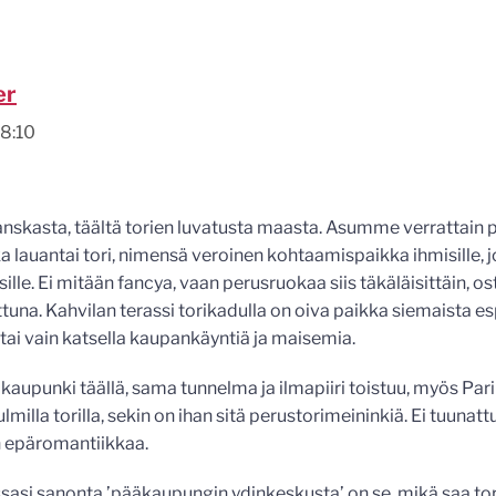
er
18:10
anskasta, täältä torien luvatusta maasta. Asumme verrattain
a lauantai tori, nimensä veroinen kohtaamispaikka ihmisille, j
lle. Ei mitään fancya, vaan perusruokaa siis täkäläisittäin, ost
una. Kahvilan terassi torikadulla on oiva paikka siemaista es
 tai vain katsella kaupankäyntiä ja maisemia.
i kaupunki täällä, sama tunnelma ja ilmapiiri toistuu, myös Par
lmilla torilla, sekin on ihan sitä perustorimeininkiä. Ei tuunattu
epäromantiikkaa.
ssasi sanonta ’pääkaupungin ydinkeskusta’ on se, mikä saa t