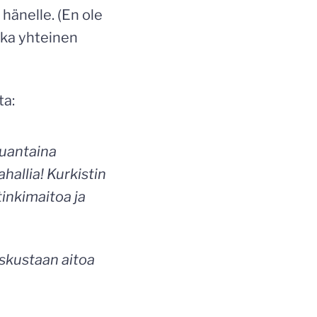
os hänelle. (En ole
ska yhteinen
ta:
auantaina
allia! Kurkistin
tinkimaitoa ja
eskustaan aitoa