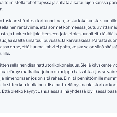
ää toimistolla tehot tapissa ja suhata aikataulujen kanssa pen
n.
n tosiaan sitä aitoa toritunnelmaa, koska lokakuusta suunnil
y sellainen räntäviima, että sormet kohmeessa joutuu yrittämä
sta ja tunkea lukijalaitteeseen, jota ei ole suunniteltu täkäläis
 suojaa säältä siinä tuulipuvussa. Ja karvalakissa. Parasta su
assa on se, että kuuma kahvi ei polta, koska se on siinä sääss
ulille.
sitten sellainen disainattu torikokonaisuus. Siellä käyskentely o
ttua elämysmatkailua, johon on helppo haksahtaa, jos se vain
 ja nimenomaan jos on sitä rahaa. Ei niitä pennittömille mummo
. Ja sitten kun tuollainen disainattu elämysmaalaistori on koe
 Että oletko käynyt Ushuaiassa siinä yhdessä idyllisessä basa