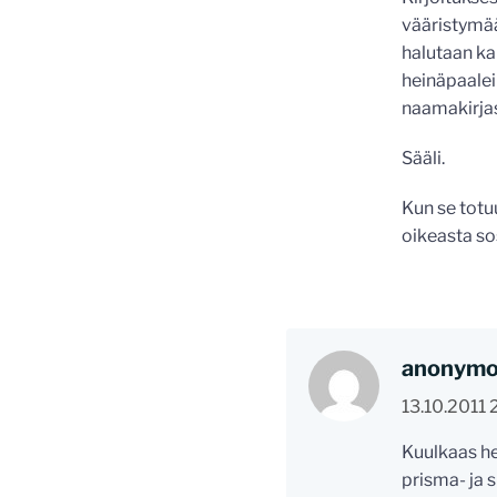
vääristymää
halutaan kau
heinäpaaleill
naamakirja
Sääli.
Kun se totu
oikeasta sos
anonym
13.10.2011 
Kuulkaas hei
prisma- ja s