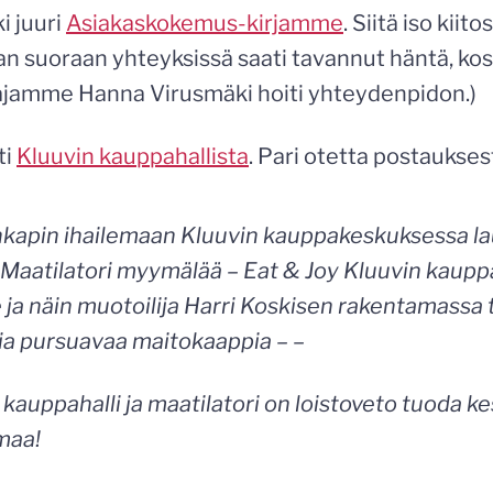
i juuri
Asiakaskokemus-kirjamme
. Siitä iso kiit
aan suoraan yhteyksissä saati tavannut häntä, ko
ajamme Hanna Virusmäki hoiti yhteydenpidon.)
ti
Kluuvin kauppahallista
. Pari otetta postaukses
inkapin ihailemaan Kluuvin kauppakeskuksessa l
Maatilatori myymälää – Eat & Joy Kluuvin kauppah
le ja näin muotoilija Harri Koskisen rakentamassa 
tia pursuavaa maitokaappia – –
 kauppahalli ja maatilatori on loistoveto tuoda k
maa!