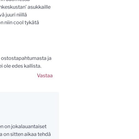
nkeskustan’ asukkaille
 juuri niillä
 on niin cool tykätä
ta ostostapahtumasta ja
i ole edes kallista.
Vastaa
ten on jokalauantaiset
ja on sitten aikaa tehdä