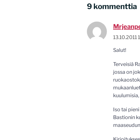
9 kommenttia
Mrjeanp
13.10.2011 
Salut!
Terveisiä R
jossa on jok
ruokaostoksi
mukaanluett
kuulumisia,
Iso tai pien
Bastionin ku
maaseudun 
Kirjoitukse