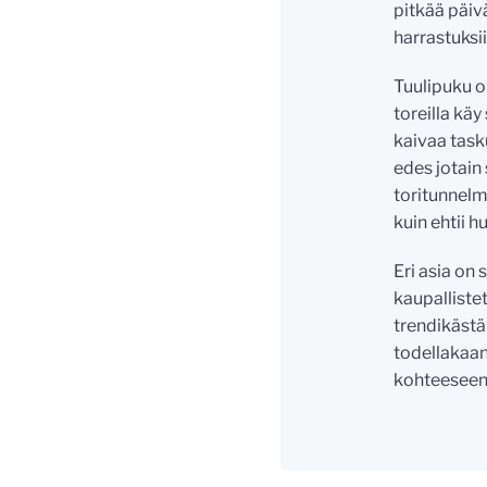
pitkää päiv
harrastuksii
Tuulipuku o
toreilla kä
kaivaa tasku
edes jotain
toritunnelm
kuin ehtii hu
Eri asia on 
kaupalliste
trendikästä
todellakaan
kohteeseen.