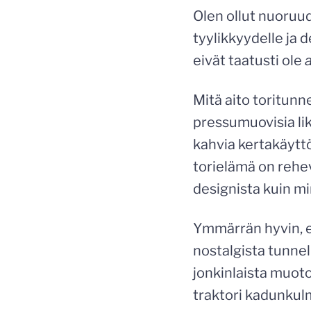
Olen ollut nuoruud
tyylikkyydelle ja d
eivät taatusti ole
Mitä aito toritunn
pressumuovisia lik
kahvia kertakäytt
torielämä on rehe
designista kuin mi
Ymmärrän hyvin, e
nostalgista tunnel
jonkinlaista muoto
traktori kadunkulm