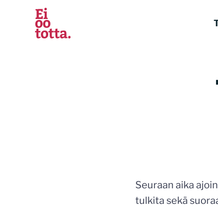
Siirry
sisältöön
T
Seuraan aika ajoin
tulkita sekä suoraa