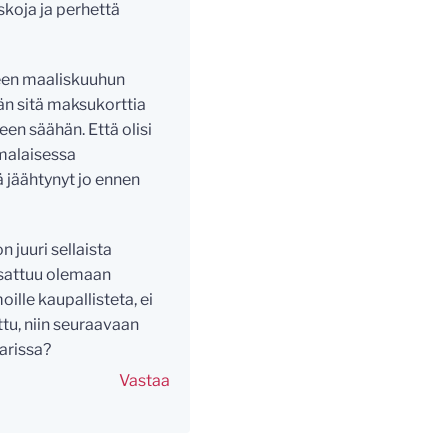
skoja ja perhettä
leen maaliskuuhun
än sitä maksukorttia
een säähän. Että olisi
omalaisessa
ä jäähtynyt jo ennen
n juuri sellaista
 sattuu olemaan
ille kaupallisteta, ei
ttu, niin seuraavaan
arissa?
Vastaa