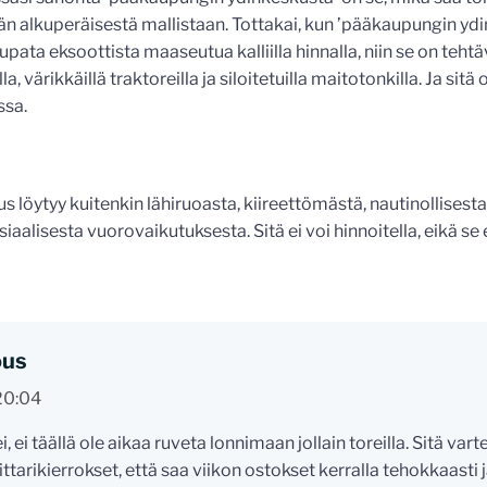
n alkuperäisestä mallistaan. Tottakai, kun ’pääkaupungin ydi
pata eksoottista maaseutua kalliilla hinnalla, niin se on tehtävä
a, värikkäillä traktoreilla ja siloitetuilla maitotonkilla. Ja sitä
ssa.
us löytyy kuitenkin lähiruoasta, kiireettömästä, nautinollises
iaalisesta vuorovaikutuksesta. Sitä ei voi hinnoitella, eikä se e
ous
20:04
, ei täällä ole aikaa ruveta lonnimaan jollain toreilla. Sitä var
ittarikierrokset, että saa viikon ostokset kerralla tehokkaasti 