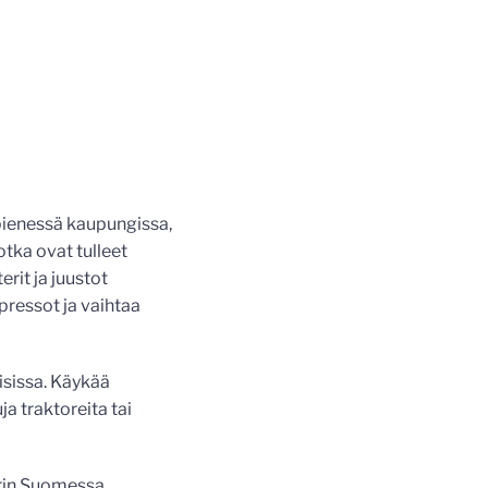
 pienessä kaupungissa,
otka ovat tulleet
erit ja juustot
pressot ja vaihtaa
iisissa. Käykää
ja traktoreita tai
orin Suomessa