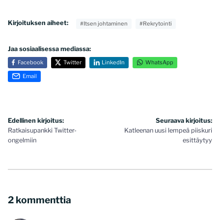
Kirjoituksen aiheet:
#Itsen johtaminen
#Rekrytointi
Jaa sosiaalisessa mediassa:
Facebook
Twitter
LinkedIn
WhatsApp
Email
Artikkelien
Edellinen kirjoitus:
Seuraava kirjoitus:
Ratkaisupankki Twitter-
Katleenan uusi lempeä piiskuri
selaus
ongelmiin
esittäytyy
2 kommenttia