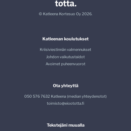
© Katleena Kortesuo Oy 2026.
Katleenan koulutukset
Kriisiviestinnän valmennukset
Johdon vaikutustaidot
Avoimet puheenvuorot
Ota yhteyttä
050 576 7632 Katleena (median yhteydenotot)
toimisto@eioototta.fi
Tekstejäni muualla