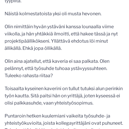
tyypiltä.
Näistä kolmestatoista yksi oli musta hevonen.
Olin nimittäin hyvän ystäväni kanssa lounaalla viime
viikolla, ja hän yhtäkkiä ilmoitti, että hakee tässä ja nyt
projektipäällikökseni. Yllättävä ehdotus löi minut
ällikällä. Ehkä jopa öllikällä.
Olin aina ajatellut, että kaveria ei saa palkata. Olen
pelännyt, että työsuhde tuhoaa ystävyyssuhteen.
Tuleeko rahasta riitaa?
Toisaalta kyseinen kaverini on tullut tutuksi alun perinkin
työn kautta. Sitä paitsi hän on yrittäjä, joten kyseessä ei
olisi palkkasuhde, vaan yhteistyösopimus.
Puntaroin hetken kuulemiani vaikeita työsuhde- ja
yhteistyökuvioita, joista kollegayrittäjäni ovat puhuneet.