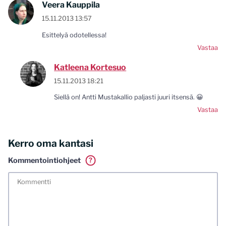
Veera Kauppila
15.11.2013 13:57
Esittelyä odotellessa!
Vastaa
Katleena Kortesuo
15.11.2013 18:21
Siellä on! Antti Mustakallio paljasti juuri itsensä. 😀
Vastaa
Kerro oma kantasi
Kommentointiohjeet
?
Tässä blogissa saa kommentoida omalla nimellä tai minun
tunnistamallani nimimerkillä. Vaadin myös kunnollisen
meiliosoitteen. Minua ja mielipiteitäni saa ilman muuta
kritisoida. Muistathan silti hyvät tavat. Karsin jo etukäteen
kaikki alatyyliset kommentit, mainokset sekä tietenkin
laittomat sisällöt. Mitä perustellummin asiasi esität, sitä
varmemmin se tulee huomioiduksi.