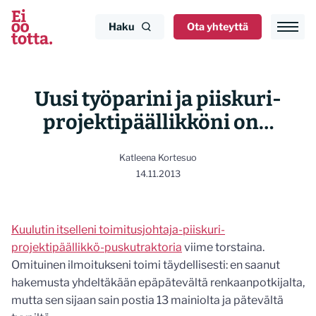
Siirry
sisältöön
Haku
Ota yhteyttä
Uusi työparini ja piiskuri-
projektipäällikköni on…
Katleena Kortesuo
14.11.2013
Kuulutin itselleni toimitusjohtaja-piiskuri-
projektipäällikkö-puskutraktoria
viime torstaina.
Omituinen ilmoitukseni toimi täydellisesti: en saanut
hakemusta yhdeltäkään epäpätevältä renkaanpotkijalta,
mutta sen sijaan sain postia 13 mainiolta ja pätevältä