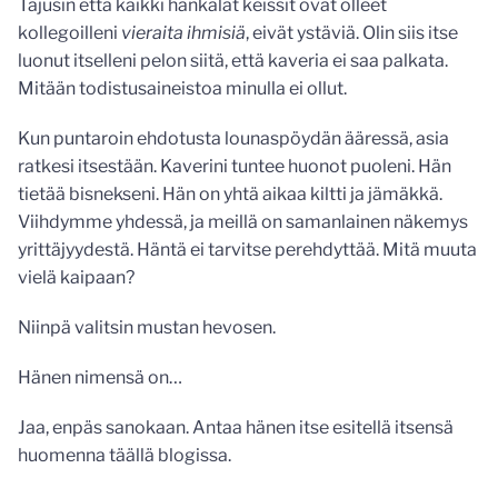
Tajusin että kaikki hankalat keissit ovat olleet
kollegoilleni
vieraita ihmisiä
, eivät ystäviä. Olin siis itse
luonut itselleni pelon siitä, että kaveria ei saa palkata.
Mitään todistusaineistoa minulla ei ollut.
Kun puntaroin ehdotusta lounaspöydän ääressä, asia
ratkesi itsestään. Kaverini tuntee huonot puoleni. Hän
tietää bisnekseni. Hän on yhtä aikaa kiltti ja jämäkkä.
Viihdymme yhdessä, ja meillä on samanlainen näkemys
yrittäjyydestä. Häntä ei tarvitse perehdyttää. Mitä muuta
vielä kaipaan?
Niinpä valitsin mustan hevosen.
Hänen nimensä on…
Jaa, enpäs sanokaan. Antaa hänen itse esitellä itsensä
huomenna täällä blogissa.