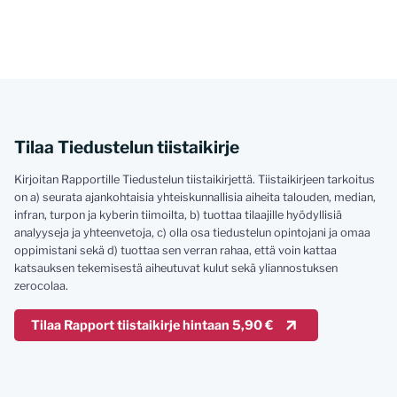
Tilaa Tiedustelun tiistaikirje
Kirjoitan Rapportille Tiedustelun tiistaikirjettä. Tiistaikirjeen tarkoitus
on a) seurata ajankohtaisia yhteiskunnallisia aiheita talouden, median,
infran, turpon ja kyberin tiimoilta, b) tuottaa tilaajille hyödyllisiä
analyyseja ja yhteenvetoja, c) olla osa tiedustelun opintojani ja omaa
oppimistani sekä d) tuottaa sen verran rahaa, että voin kattaa
katsauksen tekemisestä aiheutuvat kulut sekä yliannostuksen
zerocolaa.
Tilaa Rapport tiistaikirje hintaan 5,90 €