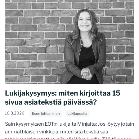
Lukijakysymys: miten kirjoittaa 15
sivua asiatekstiä päivässä?
10.3.2020
Itsen johtaminen
Lukijapostia
Sain kysymyksen EOT:n lukijalta Minjalta: Jos löytyy jotain
ammattilaisen vinkkejä, miten sitä tekstiä saa