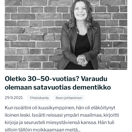
Oletko 30–50-vuotias? Varaudu
olemaan satavuotias dementikko
29.9.2021
Yhteiskunta
Itsen johtaminen
Kun isoäitini oli kuusikymppinen, hän oli eläköitynyt
iloinen leski. Isoäiti reissasi ympäri maailmaa, kirjoitti
kirjoja ja seurusteli miesystäviensä kanssa. Hän tuli
silloin tällöin moikkaamaan meitä...