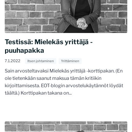
Testissä: Mielekäs yrittäjä -
puuhapakka
7.1.2022
Itsen johtaminen
Yrittäminen
Sain arvosteltavaksi Mielekäs yrittäjä -korttipakan. (En
ole tietenkään saanut maksua tämän kritiikin
kirjoittamisesta. EOT-blogin arvostelukäytännöt löydät
täältä.) Korttipakan takana on...