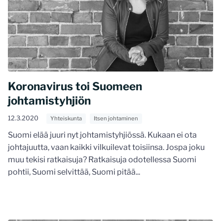
Koronavirus toi Suomeen
johtamistyhjiön
12.3.2020
Yhteiskunta
Itsen johtaminen
Suomi elää juuri nyt johtamistyhjiössä. Kukaan ei ota
johtajuutta, vaan kaikki vilkuilevat toisiinsa. Jospa joku
muu tekisi ratkaisuja? Ratkaisuja odotellessa Suomi
pohtii, Suomi selvittää, Suomi pitää...