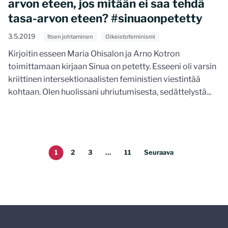
arvon eteen, jos mitään ei saa tehdä
tasa-arvon eteen? #sinuaonpetetty
3.5.2019
Itsen johtaminen
Oikeistofeminismi
Kirjoitin esseen Maria Ohisalon ja Arno Kotron
toimittamaan kirjaan Sinua on petetty. Esseeni oli varsin
kriittinen intersektionaalisten feministien viestintää
kohtaan. Olen huolissani uhriutumisesta, sedättelystä...
1
2
3
…
11
Seuraava