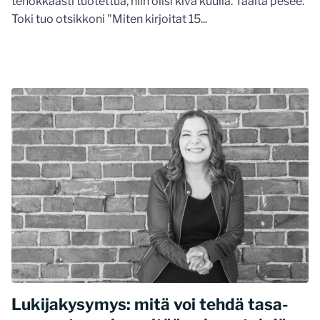
tehokkaasti tuotettua, niin olisi kiva kuulla. Täältä pesee.
Toki tuo otsikkoni "Miten kirjoitat 15...
Lukijakysymys: mitä voi tehdä tasa-