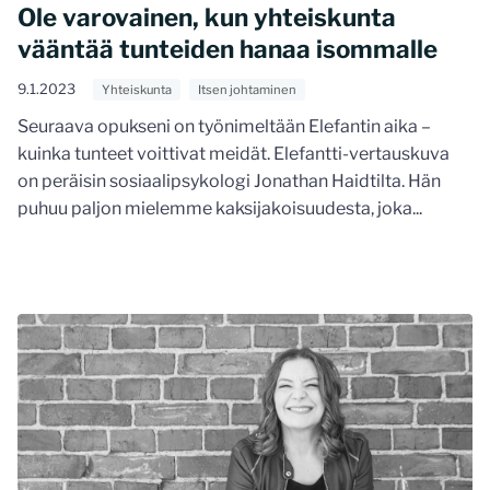
Ole varovainen, kun yhteiskunta
vääntää tunteiden hanaa isommalle
9.1.2023
Yhteiskunta
Itsen johtaminen
Seuraava opukseni on työnimeltään Elefantin aika –
kuinka tunteet voittivat meidät. Elefantti-vertauskuva
on peräisin sosiaalipsykologi Jonathan Haidtilta. Hän
puhuu paljon mielemme kaksijakoisuudesta, joka...