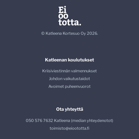
© Katleena Kortesuo Oy 2026.
Katleenan koulutukset
Kriisiviestinnän valmennukset
Johdon vaikutustaidot
Avoimet puheenvuorot
Ota yhteyttä
050 576 7632 Katleena (median yhteydenotot)
toimisto@eioototta.fi