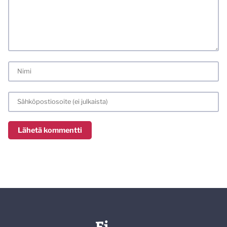
varmemmin se tulee huomioiduksi.