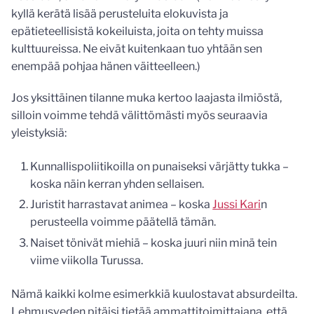
kyllä kerätä lisää perusteluita elokuvista ja
epätieteellisistä kokeiluista, joita on tehty muissa
kulttuureissa. Ne eivät kuitenkaan tuo yhtään sen
enempää pohjaa hänen väitteelleen.)
Jos yksittäinen tilanne muka kertoo laajasta ilmiöstä,
silloin voimme tehdä välittömästi myös seuraavia
yleistyksiä:
Kunnallispoliitikoilla on punaiseksi värjätty tukka –
koska näin kerran yhden sellaisen.
Juristit harrastavat animea – koska
Jussi Kari
n
perusteella voimme päätellä tämän.
Naiset tönivät miehiä – koska juuri niin minä tein
viime viikolla Turussa.
Nämä kaikki kolme esimerkkiä kuulostavat absurdeilta.
Lehmusveden pitäisi tietää ammattitoimittajana, että