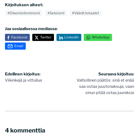
Kirjoituksen aiheet:
#Oikeistofeminismi
#Seksismi
#Väärät totuudet
Jaa sosiaalisessa mediassa:
Facebook
Twitter
LinkedIn
WhatsApp
Email
Artikkelien
Edellinen kirjoitus:
Seuraava kirjoitus:
Viikinkejä ja vittuilua
Valtiollinen päätös: sinä et enää
selaus
saa ostaa juustonaksuja, vaan
sinun pitää ostaa juureksia
4 kommenttia