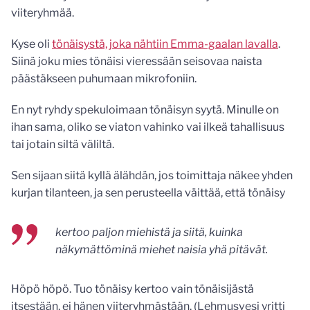
viiteryhmää.
Kyse oli
tönäisystä, joka nähtiin Emma-gaalan lavalla
.
Siinä joku mies tönäisi vieressään seisovaa naista
päästäkseen puhumaan mikrofoniin.
En nyt ryhdy spekuloimaan tönäisyn syytä. Minulle on
ihan sama, oliko se viaton vahinko vai ilkeä tahallisuus
tai jotain siltä väliltä.
Sen sijaan siitä kyllä älähdän, jos toimittaja näkee yhden
kurjan tilanteen, ja sen perusteella väittää, että tönäisy
kertoo paljon miehistä ja siitä, kuinka
näkymättöminä miehet naisia yhä pitävät.
Höpö höpö. Tuo tönäisy kertoo vain tönäisijästä
itsestään, ei hänen viiteryhmästään. (Lehmusvesi yritti