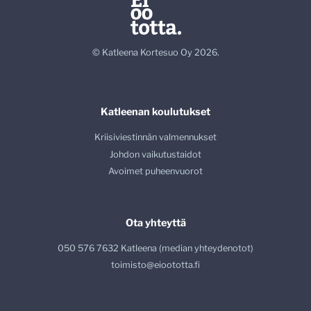
© Katleena Kortesuo Oy 2026.
Katleenan koulutukset
Kriisiviestinnän valmennukset
Johdon vaikutustaidot
Avoimet puheenvuorot
Ota yhteyttä
050 576 7632 Katleena (median yhteydenotot)
toimisto@eioototta.fi