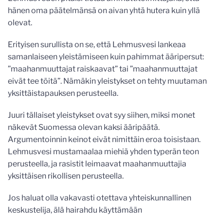
hänen oma päätelmänsä on aivan yhtä hutera kuin yllä
olevat.
Erityisen surullista on se, että Lehmusvesi lankeaa
samanlaiseen yleistämiseen kuin pahimmat ääripersut:
”maahanmuuttajat raiskaavat” tai ”maahanmuuttajat
eivät tee töitä”. Nämäkin yleistykset on tehty muutaman
yksittäistapauksen perusteella.
Juuri tällaiset yleistykset ovat syy siihen, miksi monet
näkevät Suomessa olevan kaksi ääripäätä.
Argumentoinnin keinot eivät nimittäin eroa toisistaan.
Lehmusvesi mustamaalaa miehiä yhden typerän teon
perusteella, ja rasistit leimaavat maahanmuuttajia
yksittäisen rikollisen perusteella.
Jos haluat olla vakavasti otettava yhteiskunnallinen
keskustelija, älä hairahdu käyttämään