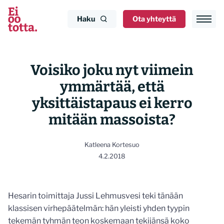
Siirry
sisältöön
Haku
Ota yhteyttä
Voisiko joku nyt viimein
ymmärtää, että
yksittäistapaus ei kerro
mitään massoista?
Katleena Kortesuo
4.2.2018
Hesarin toimittaja Jussi Lehmusvesi teki tänään
klassisen virhepäätelmän: hän yleisti yhden tyypin
tekemän tyhmän teon koskemaan tekijänsä koko