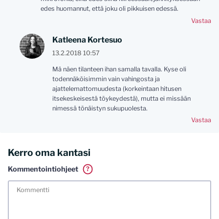
edes huomannut, että joku oli pikkuisen edessä.
Vastaa
Katleena Kortesuo
13.2.2018 10:57
Mä näen tilanteen ihan samalla tavalla. Kyse oli
todennäköisimmin vain vahingosta ja
ajattelemattomuudesta (korkeintaan hitusen
itsekeskeisestä töykeydestä), mutta ei missään
nimessä tönäistyn sukupuolesta.
Vastaa
Kerro oma kantasi
Kommentointiohjeet
?
Tässä blogissa saa kommentoida omalla nimellä tai minun
tunnistamallani nimimerkillä. Vaadin myös kunnollisen
meiliosoitteen. Minua ja mielipiteitäni saa ilman muuta
kritisoida. Muistathan silti hyvät tavat. Karsin jo etukäteen
kaikki alatyyliset kommentit, mainokset sekä tietenkin
laittomat sisällöt. Mitä perustellummin asiasi esität, sitä