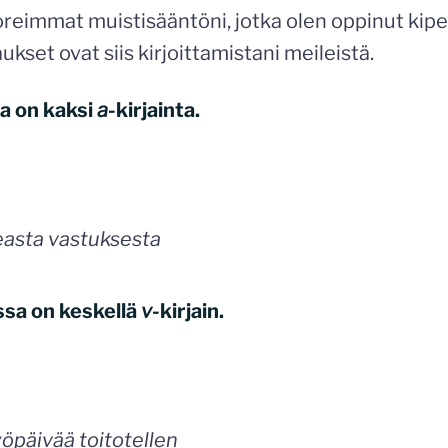
reimmat muistisääntöni, jotka olen oppinut kip
aukset ovat siis kirjoittamistani meileistä.
a on kaksi
a
-kirjainta.
easta vastuksesta
ssa on keskellä
v
-kirjain.
öpäivää toitotellen