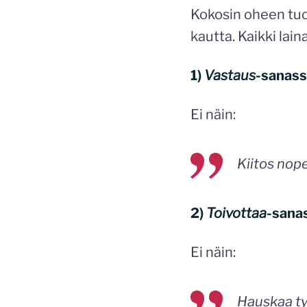
Kokosin oheen tuo
kautta. Kaikki lain
1)
Vastaus
-sanass
Ei näin:
Kiitos nop
2)
Toivottaa
-sana
Ei näin:
Hauskaa ty