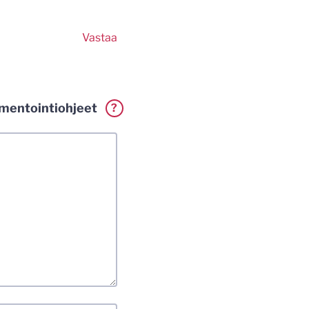
Vastaa
entointiohjeet
?
erkillä. Vaadin
a. Muistathan silti
tenkin laittomat
i.