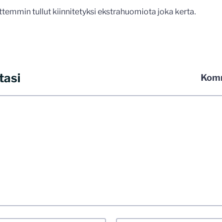
ittemmin tullut kiinnitetyksi ekstrahuomiota joka kerta.
tasi
Komm
 kommentoida omalla nimellä tai minun tunnistamallani nimim
iliosoitteen. Minua ja mielipiteitäni saa ilman muuta kritisoid
 jo etukäteen kaikki alatyyliset kommentit, mainokset sekä tie
stellummin asiasi esität, sitä varmemmin se tulee huomioiduks