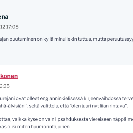
ena
12 17:08
ajan puutuminen on kyllä minullekin tuttua, mutta peruutussyy 
okonen
16:25
rejani ovat olleet englanninkielisessä kirjeenvaihdossa terv
ä-älyisiäni”, sekä valittelu, että ”olen juuri nyt liian rintava”.
lottaa, vaikka kyse on vain lipsahduksesta viereiseen näppäim
kas olisi miten huumorintajuinen.