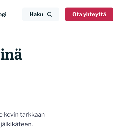
ogi
Haku
Ota yhteyttä
minä
e kovin tarkkaan
jälkikäteen.