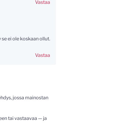
Vastaa
se ei ole koskaan ollut.
Vastaa
ehdys, jossa mainostan
een tai vastaavaa — ja