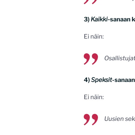
3)
Kaikki-
sanaan k
Ei näin:
Osallistuja
4)
Speksit
-sanaan
Ei näin:
Uusien sek