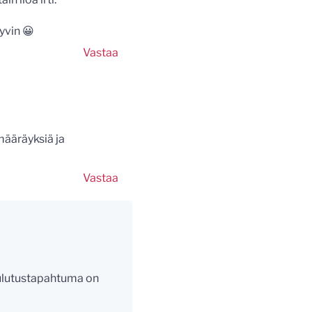
yvin 😀
Vastaa
määräyksiä ja
Vastaa
koulutustapahtuma on