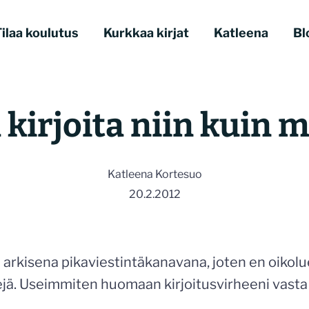
ilaa koulutus
Kurkkaa kirjat
Katleena
Bl
 kirjoita niin kuin 
Katleena Kortesuo
20.2.2012
 arkisena pikaviestintäkanavana, joten en oikolu
jä. Useimmiten huomaan kirjoitusvirheeni vasta 