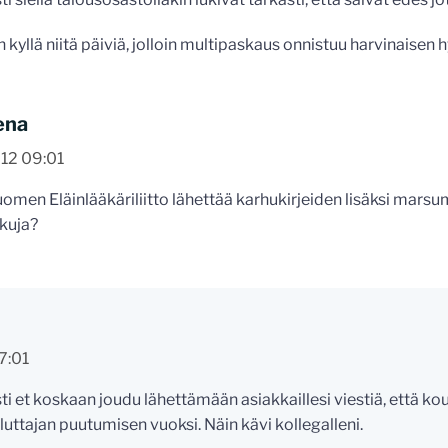
 kyllä niitä päiviä, jolloin multipaskaus onnistuu harvinaisen h
ena
12 09:01
omen Eläinlääkäriliitto lähettää karhukirjeiden lisäksi marsu
kuja?
7:01
ti et koskaan joudu lähettämään asiakkaillesi viestiä, että 
luttajan puutumisen vuoksi. Näin kävi kollegalleni.