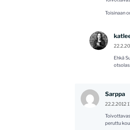
Toisinaan on
katle
22.2.20
Ehkä Su
otsolas
Sarppa
22.2.2012 1
Toivottavas
peruttu kou