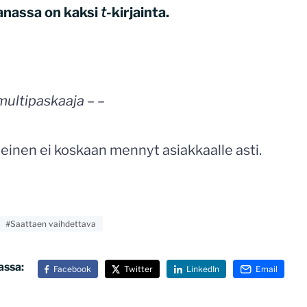
anassa on kaksi
t
-kirjainta.
multipaskaaja – –
einen ei koskaan mennyt asiakkaalle asti.
#Saattaen vaihdettava
assa:
Facebook
Twitter
LinkedIn
Email