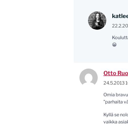
katle
22.2.20
Koulutt
😀
Otto Ru
24.5.2013 
Omia bravuu
”parhaita väh
Kyllä se no
vaikka asia