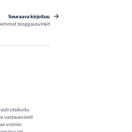
Seuraava kirjoitus:
kimmat bloggausvinkit
asti otsikoitu
le vastausviesti
kan voimin.
in iloa irti.