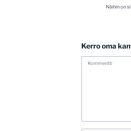
Näihin on s
Kerro oma kan
Tässä blogissa saa
myös kunnollisen me
hyvät tavat. Karsin
sisällöt. Mitä peru