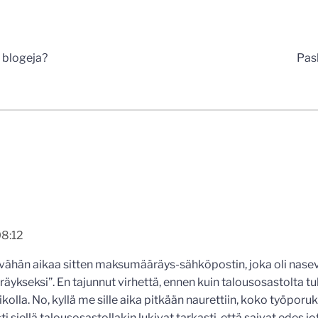
n
 blogeja?
Pas
08:12
n vähän aikaa sitten maksumääräys-sähköpostin, joka oli nasev
ykseksi”. En tajunnut virhettä, ennen kuin talousosastolta tu
kolla. No, kyllä me sille aika pitkään naurettiin, koko työporu
i siellä talousosastollakin lukivat tarkasti, että saivat edes jota