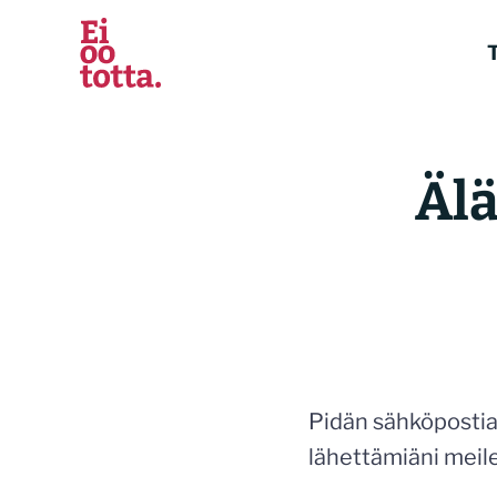
Siirry
sisältöön
T
Älä
Pidän sähköpostia
lähettämiäni meile