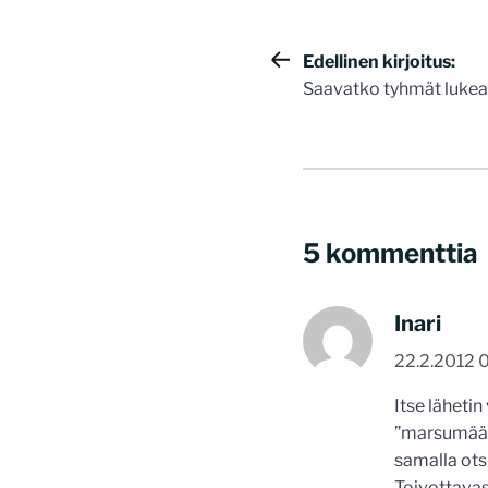
Artikkelie
Edellinen kirjoitus:
Saavatko tyhmät lukea
selaus
5 kommenttia
Inari
22.2.2012 
Itse läheti
”marsumäärä
samalla otsi
Toivottavast