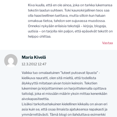
Kiva kuulla, että en ole ainoa, joka on tarkka lukemansa
tekstin laadun suhteen. Toki kaunokirjallinen teos saa
olla haasteellinen luettava, mutta silloin kun haluan
omaksua tietoa, tahdon sen sujuvassa muodossa.
Onneksi nykyään erilaisia tekstejä – kirjoja, blogeja,
uutisia – on tarjolla niin paljon, että epäselvät tekstit on
helppo ohittaa.
Vastaa
Maria Kivelä
12.3.2012 12:47
Vaikka tuo omalaatuinen ”luteet putoavat lipusta” -
kielikuva nauratti, olen sitä mieltä, että todellista
älykkyyttä mitataan aivan toisin keinoin. Tekstien
lukeminen ja kirjoittaminen on harjoittelemalla opittava
taitolaji, joka ei missään määrin yksin mittaa kenenkään
aivokapasiteettia.
Lisäksi tarkoitushakuinen kielellinen kikkailu on aivan eri
asia kuin se, että osaa ilmaista ajatuksensa napakasti ja
ymmärrettävästi. Tämä blogi on ilahduttava esimerkki