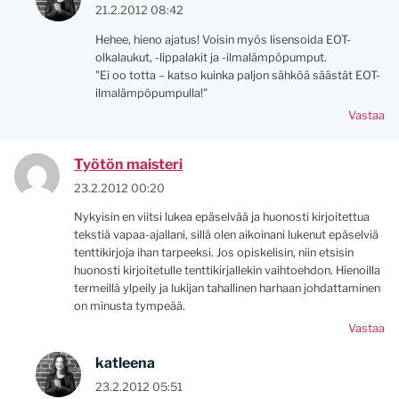
21.2.2012 08:42
Hehee, hieno ajatus! Voisin myös lisensoida EOT-
olkalaukut, -lippalakit ja -ilmalämpöpumput.
"Ei oo totta – katso kuinka paljon sähköä säästät EOT-
ilmalämpöpumpulla!"
Vastaa
Työtön maisteri
23.2.2012 00:20
Nykyisin en viitsi lukea epäselvää ja huonosti kirjoitettua
tekstiä vapaa-ajallani, sillä olen aikoinani lukenut epäselviä
tenttikirjoja ihan tarpeeksi. Jos opiskelisin, niin etsisin
huonosti kirjoitetulle tenttikirjallekin vaihtoehdon. Hienoilla
termeillä ylpeily ja lukijan tahallinen harhaan johdattaminen
on minusta tympeää.
Vastaa
katleena
23.2.2012 05:51