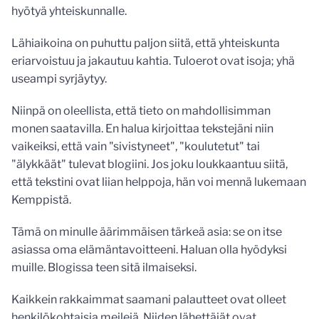
hyötyä yhteiskunnalle.
Lähiaikoina on puhuttu paljon siitä, että yhteiskunta
eriarvoistuu ja jakautuu kahtia. Tuloerot ovat isoja; yhä
useampi syrjäytyy.
Niinpä on oleellista, että tieto on mahdollisimman
monen saatavilla. En halua kirjoittaa tekstejäni niin
vaikeiksi, että vain "sivistyneet", "koulutetut" tai
"älykkäät" tulevat blogiini. Jos joku loukkaantuu siitä,
että tekstini ovat liian helppoja, hän voi mennä lukemaan
Kemppistä.
Tämä on minulle äärimmäisen tärkeä asia: se on itse
asiassa oma elämäntavoitteeni. Haluan olla hyödyksi
muille. Blogissa teen sitä ilmaiseksi.
Kaikkein rakkaimmat saamani palautteet ovat olleet
henkilökohtaisia meilejä. Niiden lähettäjät ovat