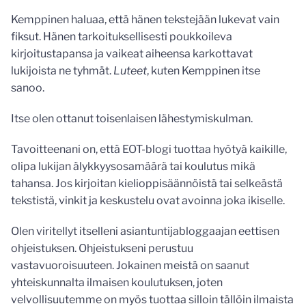
Kemppinen haluaa, että hänen tekstejään lukevat vain
fiksut. Hänen tarkoituksellisesti poukkoileva
kirjoitustapansa ja vaikeat aiheensa karkottavat
lukijoista ne tyhmät.
Luteet
, kuten Kemppinen itse
sanoo.
Itse olen ottanut toisenlaisen lähestymiskulman.
Tavoitteenani on, että EOT-blogi tuottaa hyötyä kaikille,
olipa lukijan älykkyysosamäärä tai koulutus mikä
tahansa. Jos kirjoitan kielioppisäännöistä tai selkeästä
tekstistä, vinkit ja keskustelu ovat avoinna joka ikiselle.
Olen viritellyt itselleni asiantuntijabloggaajan eettisen
ohjeistuksen. Ohjeistukseni perustuu
vastavuoroisuuteen. Jokainen meistä on saanut
yhteiskunnalta ilmaisen koulutuksen, joten
velvollisuutemme on myös tuottaa silloin tällöin ilmaista