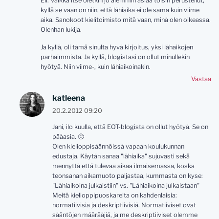
Eli. Vaikka itse oletkin jo aiemmin asiaa toisin perustellut,
kyllä se vaan on niin, että lähiaika ei ole sama kuin viime
aika. Sanokoot kielitoimisto mitä vaan, minä olen oikeassa.
Olenhan lukija.
Ja kyllä, oli tämä sinulta hyvä kirjoitus, yksi lähaikojen
parhaimmista. Ja kyllä, blogistasi on ollut minullekin
hyötyä. Niin viime-, kuin lähiaikoinakin.
Vastaa
katleena
20.2.2012 09:20
Jani, ilo kuulla, että EOT-blogista on ollut hyötyä. Se on
pääasia. 🙂
Olen kielioppisäännöissä vapaan koulukunnan
edustaja. Käytän sanaa "lähiaika" sujuvasti sekä
mennyttä että tulevaa aikaa ilmaisemassa, koska
teonsanan aikamuoto paljastaa, kummasta on kyse:
"Lähiaikoina julkaistiin" vs. "Lähiaikoina julkaistaan"
Meitä kielioppipuoskareita on kahdenlaisia:
normatiivisia ja deskriptiivisiä. Normatiiviset ovat
sääntöjen määrääjiä, ja me deskriptiiviset olemme