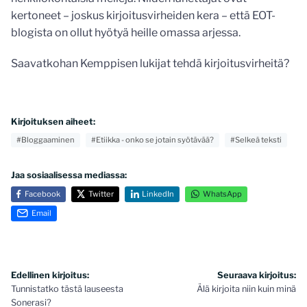
kertoneet – joskus kirjoitusvirheiden kera – että EOT-
blogista on ollut hyötyä heille omassa arjessa.
Saavatkohan Kemppisen lukijat tehdä kirjoitusvirheitä?
Kirjoituksen aiheet:
#Bloggaaminen
#Etiikka - onko se jotain syötävää?
#Selkeä teksti
Jaa sosiaalisessa mediassa:
Facebook
Twitter
LinkedIn
WhatsApp
Email
Artikkelien
Edellinen kirjoitus:
Seuraava kirjoitus:
Tunnistatko tästä lauseesta
Älä kirjoita niin kuin minä
selaus
Sonerasi?