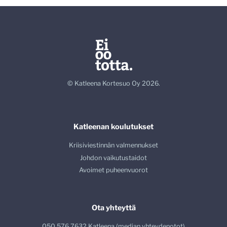
© Katleena Kortesuo Oy 2026.
Katleenan koulutukset
Kriisiviestinnän valmennukset
Johdon vaikutustaidot
Avoimet puheenvuorot
Ota yhteyttä
050 576 7632 Katleena (median yhteydenotot)