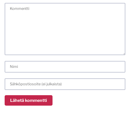
Tässä blogissa saa kommentoida omalla nimellä tai minun
tunnistamallani nimimerkillä. Vaadin myös kunnollisen
meiliosoitteen. Minua ja mielipiteitäni saa ilman muuta
kritisoida. Muistathan silti hyvät tavat. Karsin jo etukäteen
kaikki alatyyliset kommentit, mainokset sekä tietenkin
laittomat sisällöt. Mitä perustellummin asiasi esität, sitä
varmemmin se tulee huomioiduksi.