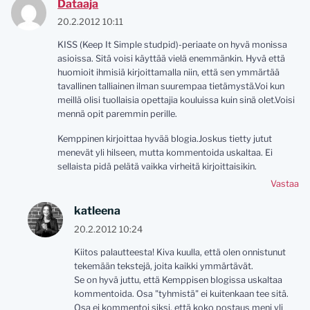
Dataaja
20.2.2012 10:11
KISS (Keep It Simple studpid)-periaate on hyvä monissa
asioissa. Sitä voisi käyttää vielä enemmänkin. Hyvä että
huomioit ihmisiä kirjoittamalla niin, että sen ymmärtää
tavallinen talliainen ilman suurempaa tietämystä.Voi kun
meillä olisi tuollaisia opettajia kouluissa kuin sinä olet.Voisi
mennä opit paremmin perille.
Kemppinen kirjoittaa hyvää blogia.Joskus tietty jutut
menevät yli hilseen, mutta kommentoida uskaltaa. Ei
sellaista pidä pelätä vaikka virheitä kirjoittaisikin.
Vastaa
katleena
20.2.2012 10:24
Kiitos palautteesta! Kiva kuulla, että olen onnistunut
tekemään tekstejä, joita kaikki ymmärtävät.
Se on hyvä juttu, että Kemppisen blogissa uskaltaa
kommentoida. Osa "tyhmistä" ei kuitenkaan tee sitä.
Osa ei kommentoi siksi, että koko postaus meni yli