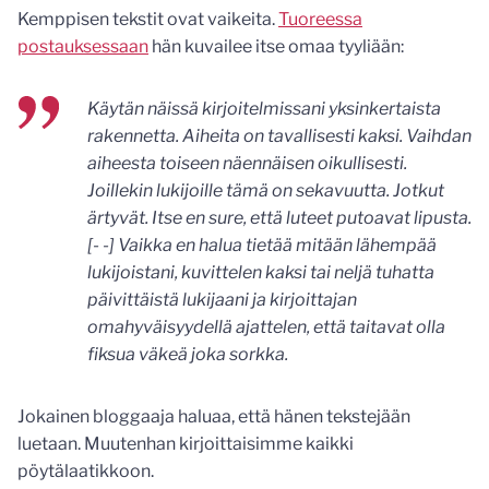
Kemppisen tekstit ovat vaikeita.
Tuoreessa
postauksessaan
hän kuvailee itse omaa tyyliään:
Käytän näissä kirjoitelmissani yksinkertaista
rakennetta. Aiheita on tavallisesti kaksi. Vaihdan
aiheesta toiseen näennäisen oikullisesti.
Joillekin lukijoille tämä on sekavuutta. Jotkut
ärtyvät. Itse en sure, että luteet putoavat lipusta.
[- -] Vaikka en halua tietää mitään lähempää
lukijoistani, kuvittelen kaksi tai neljä tuhatta
päivittäistä lukijaani ja kirjoittajan
omahyväisyydellä ajattelen, että taitavat olla
fiksua väkeä joka sorkka.
Jokainen bloggaaja haluaa, että hänen tekstejään
luetaan. Muutenhan kirjoittaisimme kaikki
pöytälaatikkoon.