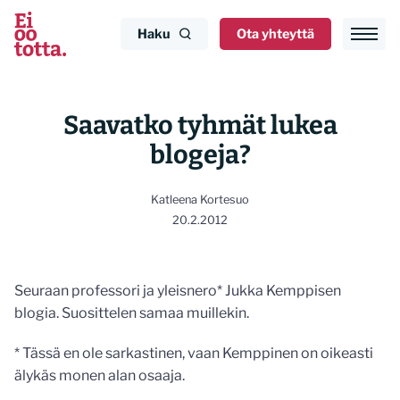
Siirry
sisältöön
Haku
Ota yhteyttä
Saavatko tyhmät lukea
blogeja?
Katleena Kortesuo
20.2.2012
Seuraan professori ja yleisnero* Jukka Kemppisen
blogia. Suosittelen samaa muillekin.
* Tässä en ole sarkastinen, vaan Kemppinen on oikeasti
älykäs monen alan osaaja.