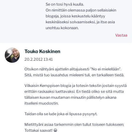
Se on tosi hyvä kuulla.
On nimittäin olemassa paljon sellaisiakin
blogeja, joissa keskustelu kääntyy
keskinäiseksi solvaamiseksi, ja itse asia
unohtuu kokonaan.
Vastaa
Touko Koskinen
20.2.2012 13:41
Otsikon nähtyäni ajattelin alitajuisesti ”No ei mielellään”.
Sitä, mistä tuo lausahdus mieleeni tuli, en tarkalleen tiedä.
Vilkaisin Kemppisen blogia ja totesin tekstin jostain syystä
erittäin raskaaksi luettavaksi. En tiedä oliko se sitä mutta
tällaisen kuvan muutaman minuutin pällistelyn aikana
itselleni muodostin.
Taidan olla se lude joka ei lipussa pysynyt.
Mietittyäni asiaa tarkemmin olen tullut toiseen tulokseen;
Tottakai saavat! 😀