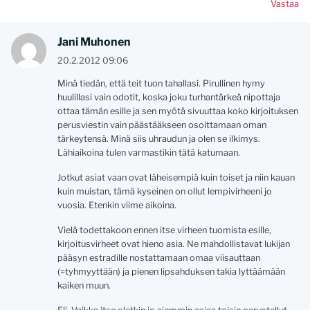
Vastaa
Jani Muhonen
20.2.2012 09:06
Minä tiedän, että teit tuon tahallasi. Pirullinen hymy
huulillasi vain odotit, koska joku turhantärkeä nipottaja
ottaa tämän esille ja sen myötä sivuuttaa koko kirjoituksen
perusviestin vain päästääkseen osoittamaan oman
tärkeytensä. Minä siis uhraudun ja olen se ilkimys.
Lähiaikoina tulen varmastikin tätä katumaan.
Jotkut asiat vaan ovat läheisempiä kuin toiset ja niin kauan
kuin muistan, tämä kyseinen on ollut lempivirheeni jo
vuosia. Etenkin viime aikoina.
Vielä todettakoon ennen itse virheen tuomista esille,
kirjoitusvirheet ovat hieno asia. Ne mahdollistavat lukijan
pääsyn estradille nostattamaan omaa viisauttaan
(=tyhmyyttään) ja pienen lipsahduksen takia lyttäämään
kaiken muun.