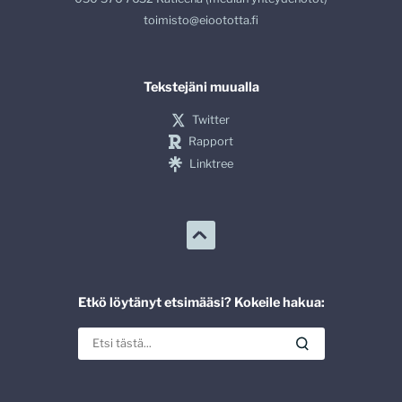
toimisto@eioototta.fi
Tekstejäni muualla
Twitter
Rapport
Linktree
Etkö löytänyt etsimääsi? Kokeile hakua: