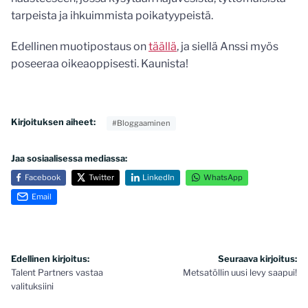
tarpeista ja ihkuimmista poikatyypeistä.
Edellinen muotipostaus on
täällä
, ja siellä Anssi myös
poseeraa oikeaoppisesti. Kaunista!
Kirjoituksen aiheet:
#Bloggaaminen
Jaa sosiaalisessa mediassa:
Facebook
Twitter
LinkedIn
WhatsApp
Email
Artikkelien
Edellinen kirjoitus:
Seuraava kirjoitus:
Talent Partners vastaa
Metsatöllin uusi levy saapui!
selaus
valituksiini