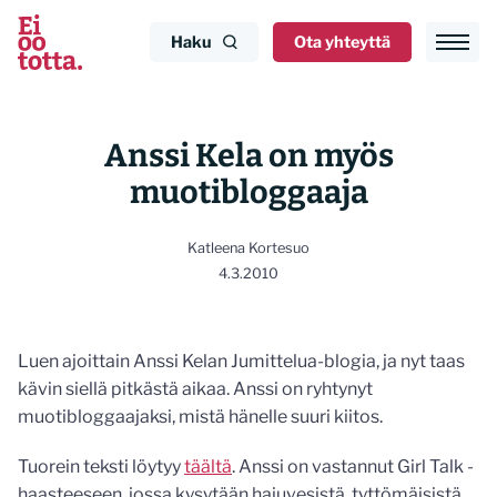
Siirry
sisältöön
Haku
Ota yhteyttä
Anssi Kela on myös
muotibloggaaja
Katleena Kortesuo
4.3.2010
Luen ajoittain Anssi Kelan Jumittelua-blogia, ja nyt taas
kävin siellä pitkästä aikaa. Anssi on ryhtynyt
muotibloggaajaksi, mistä hänelle suuri kiitos.
Tuorein teksti löytyy
täältä
. Anssi on vastannut Girl Talk -
haasteeseen, jossa kysytään hajuvesistä, tyttömäisistä