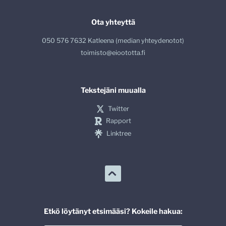
Ota yhteyttä
050 576 7632 Katleena (median yhteydenotot)
toimisto@eioototta.fi
Tekstejäni muualla
Twitter
Rapport
Linktree
Etkö löytänyt etsimääsi? Kokeile hakua: