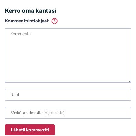
Kerro oma kantasi
Kommentointiohjeet
?
Tässä blogissa saa kommentoida omalla nimellä tai minun
tunnistamallani nimimerkillä. Vaadin myös kunnollisen
meiliosoitteen. Minua ja mielipiteitäni saa ilman muuta
kritisoida. Muistathan silti hyvät tavat. Karsin jo etukäteen
kaikki alatyyliset kommentit, mainokset sekä tietenkin
laittomat sisällöt. Mitä perustellummin asiasi esität, sitä
varmemmin se tulee huomioiduksi.