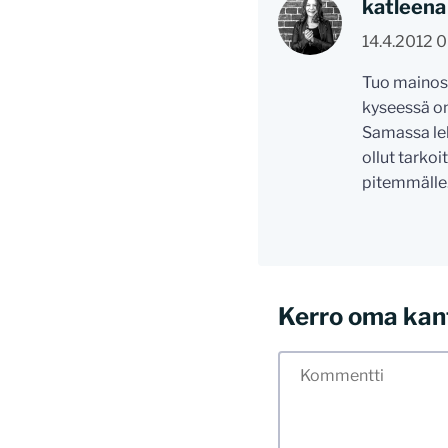
katleena
14.4.2012 
Tuo mainoste
kyseessä on
Samassa leh
ollut tarkoit
pitemmälle
Kerro oma kan
Tässä blogissa saa
myös kunnollisen me
hyvät tavat. Karsin
sisällöt. Mitä peru