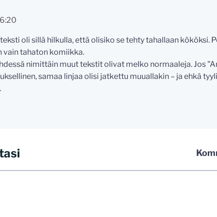
06:20
ksti oli sillä hilkulla, että olisiko se tehty tahallaan kököksi. 
 vain tahaton komiikka.
dessä nimittäin muut tekstit olivat melko normaaleja. Jos "Anta
uksellinen, samaa linjaa olisi jatkettu muuallakin – ja ehkä tyylil
.
tasi
Komm
 kommentoida omalla nimellä tai minun tunnistamallani nimim
iliosoitteen. Minua ja mielipiteitäni saa ilman muuta kritisoid
 jo etukäteen kaikki alatyyliset kommentit, mainokset sekä tie
stellummin asiasi esität, sitä varmemmin se tulee huomioiduks