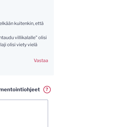
Pelkään kuitenkin, että
udu villikalalle" olisi
aji olisi viety vielä
Vastaa
entointiohjeet
?
erkillä. Vaadin
a. Muistathan silti
tenkin laittomat
i.