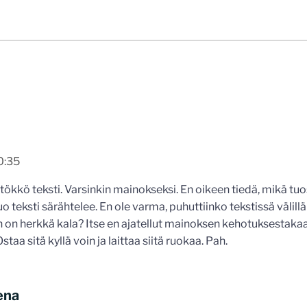
0:35
 tökkö teksti. Varsinkin mainokseksi. En oikeen tiedä, mikä t
o teksti särähtelee. En ole varma, puhuttiinko tekstissä välillä
 on herkkä kala? Itse en ajatellut mainoksen kehotuksestaka
 Ostaa sitä kyllä voin ja laittaa siitä ruokaa. Pah.
ena