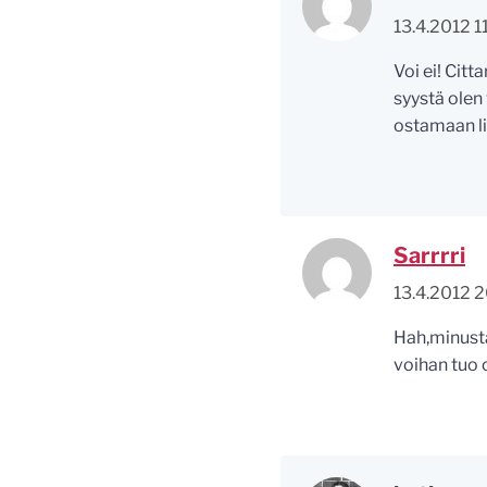
13.4.2012 1
Voi ei! Citt
syystä olen
ostamaan li
Sarrrri
13.4.2012 
Hah,minusta
voihan tuo 