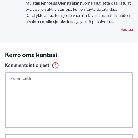
muistiin lennossa.Olen itsekin huomannut, että osallistujat
ovat paljon aktiivisempia, kun en käytä datatykkiä.
Datatykki antaa kuulijoille väärällä tavalla mahdollisuuden
uinahtaa omiin ajatuksiinsa, ja yleisö passivoituu.
Vastaa
Kerro oma kantasi
Kommentointiohjeet
?
Tässä blogissa saa kommentoida omalla nimellä tai minun
tunnistamallani nimimerkillä. Vaadin myös kunnollisen
meiliosoitteen. Minua ja mielipiteitäni saa ilman muuta
kritisoida. Muistathan silti hyvät tavat. Karsin jo etukäteen
kaikki alatyyliset kommentit, mainokset sekä tietenkin
laittomat sisällöt. Mitä perustellummin asiasi esität, sitä
varmemmin se tulee huomioiduksi.