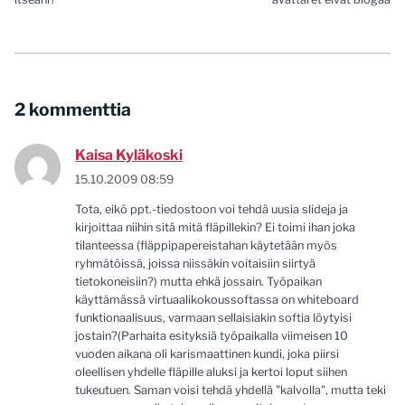
2 kommenttia
Kaisa Kyläkoski
15.10.2009 08:59
Tota, eikö ppt.-tiedostoon voi tehdä uusia slideja ja
kirjoittaa niihin sitä mitä fläpillekin? Ei toimi ihan joka
tilanteessa (fläppipapereistahan käytetään myös
ryhmätöissä, joissa niissäkin voitaisiin siirtyä
tietokoneisiin?) mutta ehkä jossain. Työpaikan
käyttämässä virtuaalikokoussoftassa on whiteboard
funktionaalisuus, varmaan sellaisiakin softia löytyisi
jostain?(Parhaita esityksiä työpaikalla viimeisen 10
vuoden aikana oli karismaattinen kundi, joka piirsi
oleellisen yhdelle fläpille aluksi ja kertoi loput siihen
tukeutuen. Saman voisi tehdä yhdellä "kalvolla", mutta teki