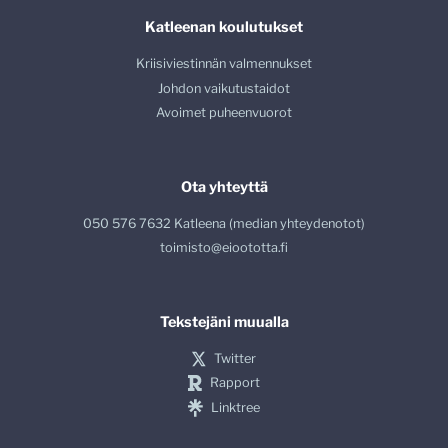
Katleenan koulutukset
Kriisiviestinnän valmennukset
Johdon vaikutustaidot
Avoimet puheenvuorot
Ota yhteyttä
050 576 7632 Katleena (median yhteydenotot)
toimisto@eioototta.fi
Tekstejäni muualla
Twitter
Rapport
Linktree