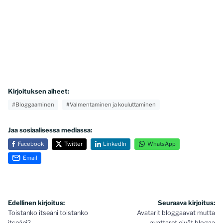
Kirjoituksen aiheet:
#Bloggaaminen
#Valmentaminen ja kouluttaminen
Jaa sosiaalisessa mediassa:
Facebook
Twitter
LinkedIn
WhatsApp
Email
Artikkelien
Edellinen kirjoitus:
Seuraava kirjoitus:
Toistanko itseäni toistanko
Avatarit bloggaavat mutta
selaus
itseäni?
avattaret eivät blogaa