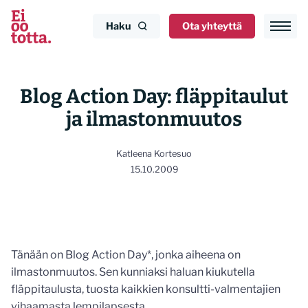
Siirry
sisältöön
Haku
Ota yhteyttä
Blog Action Day: fläppitaulut
ja ilmastonmuutos
Katleena Kortesuo
15.10.2009
Tänään on Blog Action Day*, jonka aiheena on
ilmastonmuutos. Sen kunniaksi haluan kiukutella
fläppitaulusta, tuosta kaikkien konsultti-valmentajien
vihaamasta lempilapsesta.