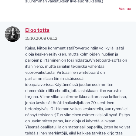
suuremman vaikutuksen live-suorituksena.)
Vastaa
Ei oo totta
15.10.2009 09:12
Kaisa, kiitos kommentista!Powerpointiin voi kyllä lisätä
dioja kesken esityksen, mutta kolmioiden, nuolien ja
pallojen piirtäminen on tosi hidasta.Whiteboard-softa on
ihan hieno, mutta siinäkin tekniikka vähentää
vuorovaikutusta. Virtuaalinen whiteboard on
parhaimmillaan tiimin sisäisessä
ideapalaverissa.Käytännössä joudun useimmiten
etenemään niillä ehdoilla, joita asiakkaan tilan varustus
tarjoaa. Viime viikolla olimme ikkunattomassa kellarissa,
jonka keskellä tönötti halkaisijaltaan 70-senttinen
betonipylväs. Oli hieman vaikea keskustella, kun ryhmä ei
nähnyt toisiaan. :)Tuo viimeinen esimerkkisi oli hyvä. Esitys
on useimmiten paras, kun dioja ei käytetä lainkaan.
Yleensä osallistujilla on materiaali paperilla, joten he voivat
tehdä siihen merkintöjä, eikä kaikkea tarvitse kirjoittaa