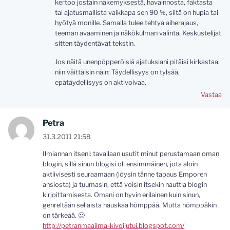
kertoo jostain näkemyksestä, havainnosta, faktasta
tai ajatusmallista vaikkapa sen 90 %, siitä on hupia tai
hyötyä monille. Samalla tulee tehtyä aiherajaus,
teeman avaaminen ja näkökulman valinta. Keskustelijat
sitten täydentävät tekstin.
Jos näitä unenpöpperöisiä ajatuksiani pitäisi kirkastaa,
niin väittäisin näin: Täydellisyys on tylsää,
epätäydellisyys on aktivoivaa.
Vastaa
Petra
31.3.2011 21:58
Ilmiannan itseni: tavallaan usutit minut perustamaan oman
blogin, sillä sinun blogisi oli ensimmäinen, jota aloin
aktiivisesti seuraamaan (löysin tänne tapaus Emporen
ansiosta) ja tuumasin, että voisin itsekin nauttia blogin
kirjoittamisesta. Omani on hyvin erilainen kuin sinun,
genreltään sellaista hauskaa hömppää. Mutta hömppäkin
on tärkeää. 🙂
http://petranmaailma-kivoijutui.blogspot.com/