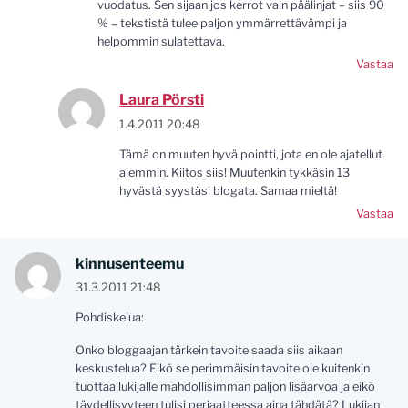
vuodatus. Sen sijaan jos kerrot vain päälinjat – siis 90
% – tekstistä tulee paljon ymmärrettävämpi ja
helpommin sulatettava.
Vastaa
Laura Pörsti
1.4.2011 20:48
Tämä on muuten hyvä pointti, jota en ole ajatellut
aiemmin. Kiitos siis! Muutenkin tykkäsin 13
hyvästä syystäsi blogata. Samaa mieltä!
Vastaa
kinnusenteemu
31.3.2011 21:48
Pohdiskelua:
Onko bloggaajan tärkein tavoite saada siis aikaan
keskustelua? Eikö se perimmäisin tavoite ole kuitenkin
tuottaa lukijalle mahdollisimman paljon lisäarvoa ja eikö
täydellisyyteen tulisi periaatteessa aina tähdätä? Lukijan