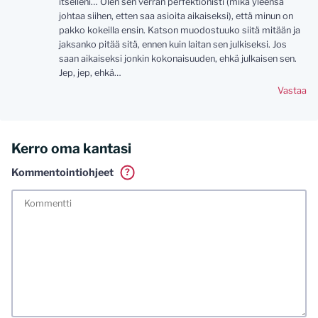
itselleni… Olen sen verran perfektionisti (mikä yleensä
johtaa siihen, etten saa asioita aikaiseksi), että minun on
pakko kokeilla ensin. Katson muodostuuko siitä mitään ja
jaksanko pitää sitä, ennen kuin laitan sen julkiseksi. Jos
saan aikaiseksi jonkin kokonaisuuden, ehkä julkaisen sen.
Jep, jep, ehkä…
Vastaa
Kerro oma kantasi
Kommentointiohjeet
?
Tässä blogissa saa kommentoida omalla nimellä tai minun
tunnistamallani nimimerkillä. Vaadin myös kunnollisen
meiliosoitteen. Minua ja mielipiteitäni saa ilman muuta
kritisoida. Muistathan silti hyvät tavat. Karsin jo etukäteen
kaikki alatyyliset kommentit, mainokset sekä tietenkin
laittomat sisällöt. Mitä perustellummin asiasi esität, sitä
varmemmin se tulee huomioiduksi.