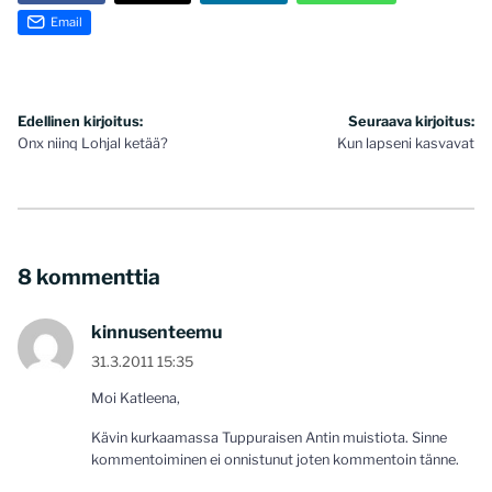
Email
Artikkelien
Edellinen kirjoitus:
Seuraava kirjoitus:
Onx niinq Lohjal ketää?
Kun lapseni kasvavat
selaus
8 kommenttia
kinnusenteemu
31.3.2011 15:35
Moi Katleena,
Kävin kurkaamassa Tuppuraisen Antin muistiota. Sinne
kommentoiminen ei onnistunut joten kommentoin tänne.