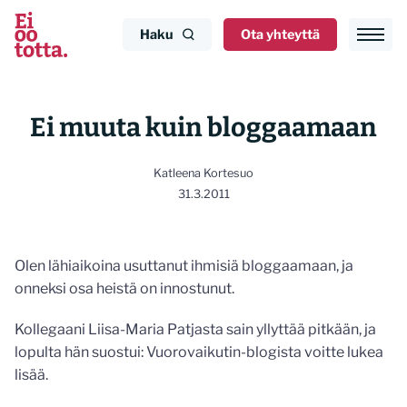
Siirry
sisältöön
Haku
Ota yhteyttä
Ei muuta kuin bloggaamaan
Katleena Kortesuo
31.3.2011
Olen lähiaikoina usuttanut ihmisiä bloggaamaan, ja
onneksi osa heistä on innostunut.
Kollegaani Liisa-Maria Patjasta sain yllyttää pitkään, ja
lopulta hän suostui: Vuorovaikutin-blogista voitte lukea
lisää.