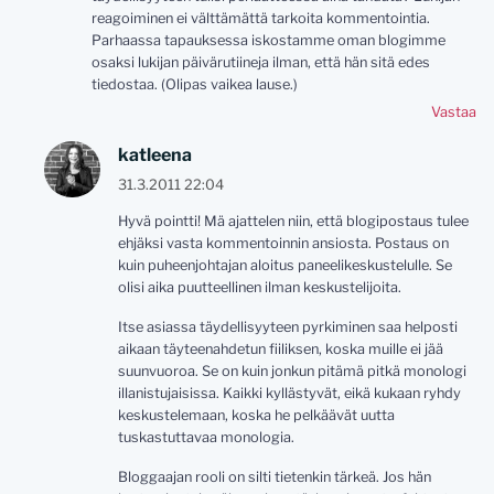
reagoiminen ei välttämättä tarkoita kommentointia.
Parhaassa tapauksessa iskostamme oman blogimme
osaksi lukijan päivärutiineja ilman, että hän sitä edes
tiedostaa. (Olipas vaikea lause.)
Vastaa
katleena
31.3.2011 22:04
Hyvä pointti! Mä ajattelen niin, että blogipostaus tulee
ehjäksi vasta kommentoinnin ansiosta. Postaus on
kuin puheenjohtajan aloitus paneelikeskustelulle. Se
olisi aika puutteellinen ilman keskustelijoita.
Itse asiassa täydellisyyteen pyrkiminen saa helposti
aikaan täyteenahdetun fiiliksen, koska muille ei jää
suunvuoroa. Se on kuin jonkun pitämä pitkä monologi
illanistujaisissa. Kaikki kyllästyvät, eikä kukaan ryhdy
keskustelemaan, koska he pelkäävät uutta
tuskastuttavaa monologia.
Bloggaajan rooli on silti tietenkin tärkeä. Jos hän