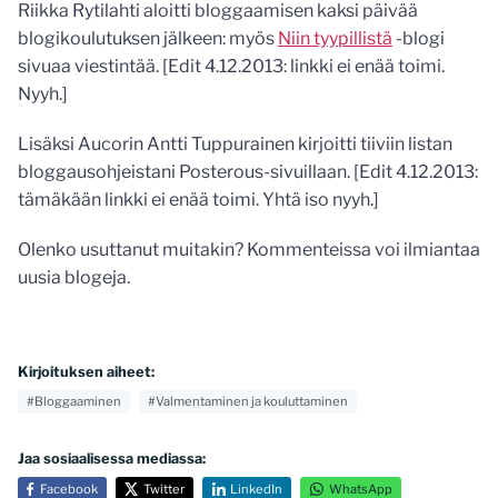
Riikka Rytilahti aloitti bloggaamisen kaksi päivää
blogikoulutuksen jälkeen: myös
Niin tyypillistä
-blogi
sivuaa viestintää. [Edit 4.12.2013: linkki ei enää toimi.
Nyyh.]
Lisäksi Aucorin Antti Tuppurainen kirjoitti tiiviin listan
bloggausohjeistani Posterous-sivuillaan. [Edit 4.12.2013:
tämäkään linkki ei enää toimi. Yhtä iso nyyh.]
Olenko usuttanut muitakin? Kommenteissa voi ilmiantaa
uusia blogeja.
Kirjoituksen aiheet:
#Bloggaaminen
#Valmentaminen ja kouluttaminen
Jaa sosiaalisessa mediassa:
Facebook
Twitter
LinkedIn
WhatsApp