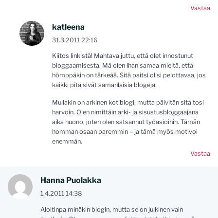
Vastaa
katleena
31.3.2011 22:16
Kiitos linkistä! Mahtava juttu, että olet innostunut
bloggaamisesta. Mä olen ihan samaa mieltä, että
hömppäkin on tärkeää. Sitä paitsi olisi pelottavaa, jos
kaikki pitäisivät samanlaisia blogeja.
Mullakin on arkinen kotiblogi, mutta päivitän sitä tosi
harvoin. Olen nimittäin arki- ja sisustusbloggaajana
aika huono, joten olen satsannut työasioihin. Tämän
homman osaan paremmin – ja tämä myös motivoi
enemmän.
Vastaa
Hanna Puolakka
1.4.2011 14:38
Aloitinpa minäkin blogin, mutta se on julkinen vain