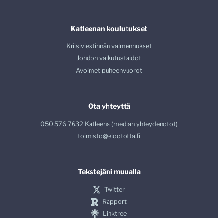
Katleenan koulutukset
Kriisiviestinnän valmennukset
Johdon vaikutustaidot
Avoimet puheenvuorot
Ota yhteyttä
050 576 7632 Katleena (median yhteydenotot)
toimisto@eioototta.fi
Tekstejäni muualla
Twitter
Rapport
Linktree