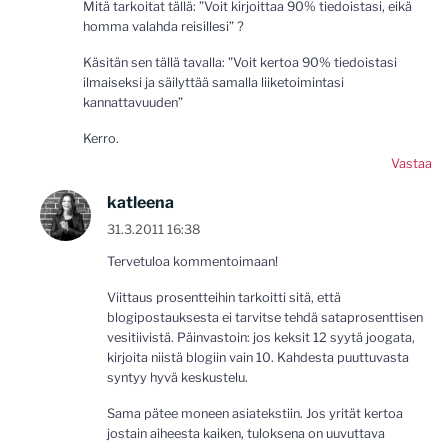
Mitä tarkoitat tällä: ”Voit kirjoittaa 90% tiedoistasi, eikä
homma valahda reisillesi” ?
Käsitän sen tällä tavalla: ”Voit kertoa 90% tiedoistasi
ilmaiseksi ja säilyttää samalla liiketoimintasi
kannattavuuden”
Kerro.
Vastaa
katleena
31.3.2011 16:38
Tervetuloa kommentoimaan!
Viittaus prosentteihin tarkoitti sitä, että
blogipostauksesta ei tarvitse tehdä sataprosenttisen
vesitiivistä. Päinvastoin: jos keksit 12 syytä joogata,
kirjoita niistä blogiin vain 10. Kahdesta puuttuvasta
syntyy hyvä keskustelu.
Sama pätee moneen asiatekstiin. Jos yrität kertoa
jostain aiheesta kaiken, tuloksena on uuvuttava