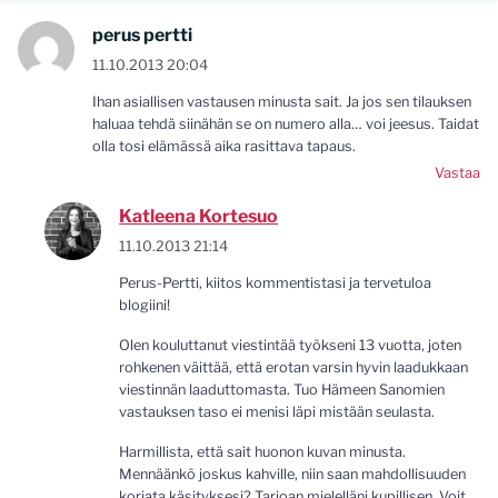
perus pertti
11.10.2013 20:04
Ihan asiallisen vastausen minusta sait. Ja jos sen tilauksen
haluaa tehdä siinähän se on numero alla… voi jeesus. Taidat
olla tosi elämässä aika rasittava tapaus.
Vastaa
Katleena Kortesuo
11.10.2013 21:14
Perus-Pertti, kiitos kommentistasi ja tervetuloa
blogiini!
Olen kouluttanut viestintää työkseni 13 vuotta, joten
rohkenen väittää, että erotan varsin hyvin laadukkaan
viestinnän laaduttomasta. Tuo Hämeen Sanomien
vastauksen taso ei menisi läpi mistään seulasta.
Harmillista, että sait huonon kuvan minusta.
Mennäänkö joskus kahville, niin saan mahdollisuuden
korjata käsityksesi? Tarjoan mielelläni kupillisen. Voit