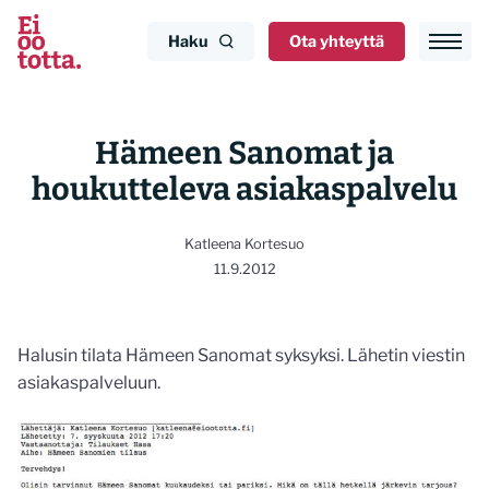
Siirry
sisältöön
Haku
Ota yhteyttä
Hämeen Sanomat ja
houkutteleva asiakaspalvelu
Katleena Kortesuo
11.9.2012
Halusin tilata Hämeen Sanomat syksyksi. Lähetin viestin
asiakaspalveluun.