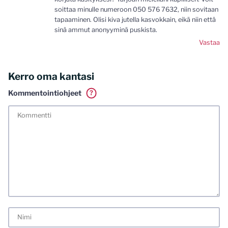
soittaa minulle numeroon 050 576 7632, niin sovitaan
tapaaminen. Olisi kiva jutella kasvokkain, eikä niin että
sinä ammut anonyyminä puskista.
Vastaa
Kerro oma kantasi
Kommentointiohjeet
?
Tässä blogissa saa kommentoida omalla nimellä tai minun
tunnistamallani nimimerkillä. Vaadin myös kunnollisen
meiliosoitteen. Minua ja mielipiteitäni saa ilman muuta
kritisoida. Muistathan silti hyvät tavat. Karsin jo etukäteen
kaikki alatyyliset kommentit, mainokset sekä tietenkin
laittomat sisällöt. Mitä perustellummin asiasi esität, sitä
varmemmin se tulee huomioiduksi.