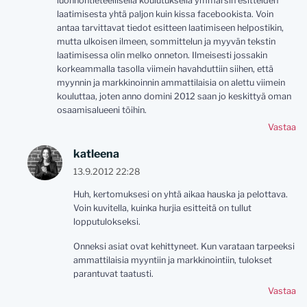
luonnontieteellisellä koulutuksella ymmärsin esitteiden
laatimisesta yhtä paljon kuin kissa facebookista. Voin
antaa tarvittavat tiedot esitteen laatimiseen helpostikin,
mutta ulkoisen ilmeen, sommittelun ja myyvän tekstin
laatimisessa olin melko onneton. Ilmeisesti jossakin
korkeammalla tasolla viimein havahduttiin siihen, että
myynnin ja markkinoinnin ammattilaisia on alettu viimein
kouluttaa, joten anno domini 2012 saan jo keskittyä oman
osaamisalueeni töihin.
Vastaa
katleena
13.9.2012 22:28
Huh, kertomuksesi on yhtä aikaa hauska ja pelottava.
Voin kuvitella, kuinka hurjia esitteitä on tullut
lopputulokseksi.
Onneksi asiat ovat kehittyneet. Kun varataan tarpeeksi
ammattilaisia myyntiin ja markkinointiin, tulokset
parantuvat taatusti.
Vastaa