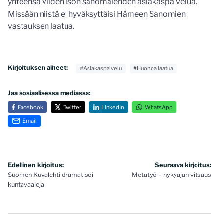
yhteensä viiden ison sanomalehden asiakaspalvelua.
Missään niistä ei hyväksyttäisi Hämeen Sanomien
vastauksen laatua.
Kirjoituksen aiheet:
#Asiakaspalvelu
#Huonoa laatua
Jaa sosiaalisessa mediassa:
Facebook
Twitter
LinkedIn
WhatsApp
Email
Artikkelien
Edellinen kirjoitus:
Seuraava kirjoitus:
Suomen Kuvalehti dramatisoi
Metatyö – nykyajan vitsaus
selaus
kuntavaaleja