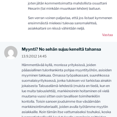
joten jätän kommentoimatta mahdollista osuuttani
Hesarin (tai minkään muunkaan lehden) laatuun.
Sen verran voinen paljastaa, että jos listaat kymmenen
ensimmäistä mieleesi tulevaa sanomalehteä,
asiakkaitani on niissä vähintään neljä.
Vastaa
Myynti? No sehän sujuu keneltä tahansa
13.9.2012 14:45
Hämmentävää kyllä, monissa yrityksissä, joiden
pääasiallinen tulonhankinta pohjaa myyntityöhön, asioiden
myyminen takkuaa. Omassa työpaikassani, suurehkossa
suomalaisyrityksessä, jonka tuloksen voi tarkistaa ainakin
jokaisesta Talouselämä-lehdestä (muista en tiedä, kun en
lue muita talouslehtiä), markkinoinnin hoitaminen oli vielä
muutama vuosi sitten osin tavallisen toimihenkilön
kontolla. Toisin sanoen jouduimme itse väsäämään
markkinointimateriaalit, joiden avulla työtämme myytiin
asiakkaille. Koin tämän itse vattumaiseksi touhuksi, koska