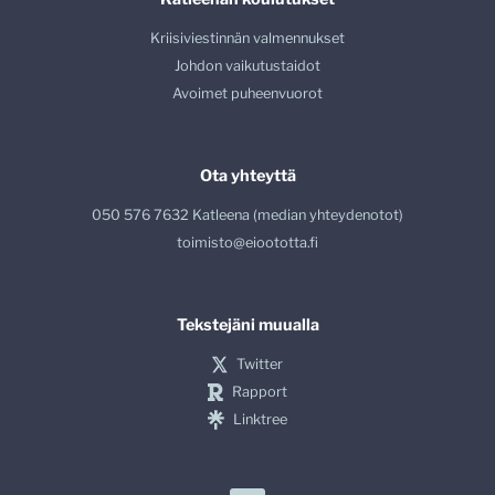
Kriisiviestinnän valmennukset
Johdon vaikutustaidot
Avoimet puheenvuorot
Ota yhteyttä
050 576 7632 Katleena (median yhteydenotot)
toimisto@eioototta.fi
Tekstejäni muualla
Twitter
Rapport
Linktree