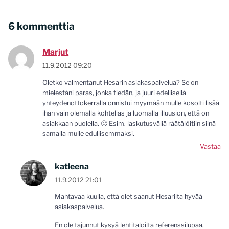
6 kommenttia
Marjut
11.9.2012 09:20
Oletko valmentanut Hesarin asiakaspalvelua? Se on
mielestäni paras, jonka tiedän, ja juuri edellisellä
yhteydenottokerralla onnistui myymään mulle kosolti lisää
ihan vain olemalla kohtelias ja luomalla illuusion, että on
asiakkaan puolella. 🙂 Esim. laskutusväliä räätälöitiin siinä
samalla mulle edullisemmaksi.
Vastaa
katleena
11.9.2012 21:01
Mahtavaa kuulla, että olet saanut Hesarilta hyvää
asiakaspalvelua.
En ole tajunnut kysyä lehtitaloilta referenssilupaa,