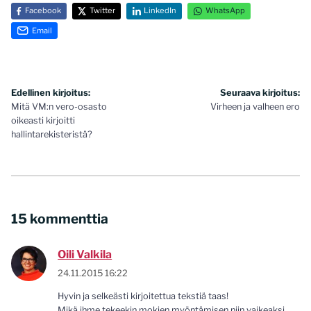
Facebook
Twitter
LinkedIn
WhatsApp
Email
Artikkelien
Edellinen kirjoitus:
Seuraava kirjoitus:
Mitä VM:n vero-osasto
Virheen ja valheen ero
selaus
oikeasti kirjoitti
hallintarekisteristä?
15 kommenttia
Oili Valkila
24.11.2015 16:22
Hyvin ja selkeästi kirjoitettua tekstiä taas!
Mikä ihme tekeekin mokien myöntämisen niin vaikeaksi,