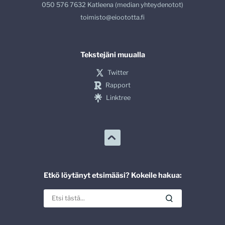
050 576 7632 Katleena (median yhteydenotot)
toimisto@eioototta.fi
Tekstejäni muualla
Twitter
Rapport
Linktree
Etkö löytänyt etsimääsi? Kokeile hakua: