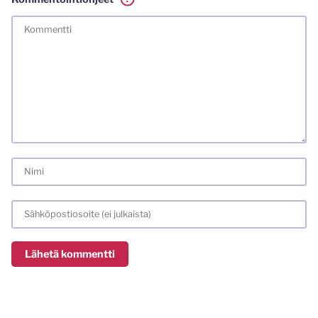
Tässä blogissa saa kommentoida omalla nimellä tai minun
tunnistamallani nimimerkillä. Vaadin myös kunnollisen
meiliosoitteen. Minua ja mielipiteitäni saa ilman muuta
kritisoida. Muistathan silti hyvät tavat. Karsin jo etukäteen
kaikki alatyyliset kommentit, mainokset sekä tietenkin
laittomat sisällöt. Mitä perustellummin asiasi esität, sitä
varmemmin se tulee huomioiduksi.