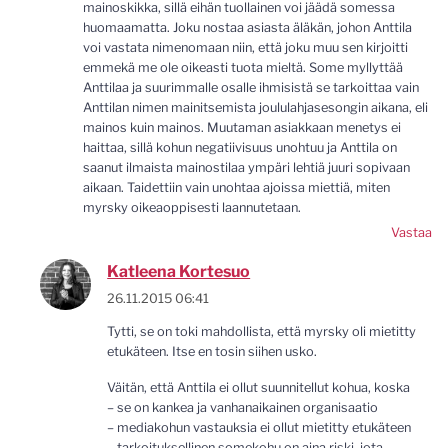
mainoskikka, sillä eihän tuollainen voi jäädä somessa
huomaamatta. Joku nostaa asiasta äläkän, johon Anttila
voi vastata nimenomaan niin, että joku muu sen kirjoitti
emmekä me ole oikeasti tuota mieltä. Some myllyttää
Anttilaa ja suurimmalle osalle ihmisistä se tarkoittaa vain
Anttilan nimen mainitsemista joululahjasesongin aikana, eli
mainos kuin mainos. Muutaman asiakkaan menetys ei
haittaa, sillä kohun negatiivisuus unohtuu ja Anttila on
saanut ilmaista mainostilaa ympäri lehtiä juuri sopivaan
aikaan. Taidettiin vain unohtaa ajoissa miettiä, miten
myrsky oikeaoppisesti laannutetaan.
Vastaa
Katleena Kortesuo
26.11.2015 06:41
Tytti, se on toki mahdollista, että myrsky oli mietitty
etukäteen. Itse en tosin siihen usko.
Väitän, että Anttila ei ollut suunnitellut kohua, koska
– se on kankea ja vanhanaikainen organisaatio
– mediakohun vastauksia ei ollut mietitty etukäteen
– tarkoituksellinen somekohu on aina riski, jota