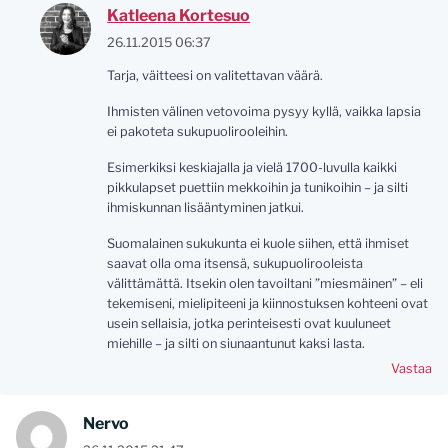
Katleena Kortesuo
26.11.2015 06:37
Tarja, väitteesi on valitettavan väärä.
Ihmisten välinen vetovoima pysyy kyllä, vaikka lapsia
ei pakoteta sukupuolirooleihin.
Esimerkiksi keskiajalla ja vielä 1700-luvulla kaikki
pikkulapset puettiin mekkoihin ja tunikoihin – ja silti
ihmiskunnan lisääntyminen jatkui.
Suomalainen sukukunta ei kuole siihen, että ihmiset
saavat olla oma itsensä, sukupuolirooleista
välittämättä. Itsekin olen tavoiltani ”miesmäinen” – eli
tekemiseni, mielipiteeni ja kiinnostuksen kohteeni ovat
usein sellaisia, jotka perinteisesti ovat kuuluneet
miehille – ja silti on siunaantunut kaksi lasta.
Vastaa
Nervo