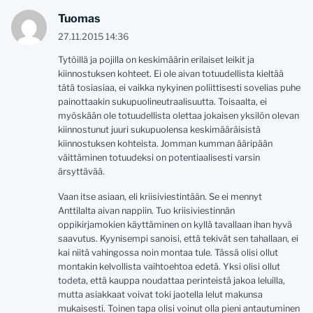
Tuomas
27.11.2015 14:36
Tytöillä ja pojilla on keskimäärin erilaiset leikit ja
kiinnostuksen kohteet. Ei ole aivan totuudellista kieltää
tätä tosiasiaa, ei vaikka nykyinen poliittisesti sovelias puhe
painottaakin sukupuolineutraalisuutta. Toisaalta, ei
myöskään ole totuudellista olettaa jokaisen yksilön olevan
kiinnostunut juuri sukupuolensa keskimääräisistä
kiinnostuksen kohteista. Jomman kumman ääripään
väittäminen totuudeksi on potentiaalisesti varsin
ärsyttävää.
Vaan itse asiaan, eli kriisiviestintään. Se ei mennyt
Anttilalta aivan nappiin. Tuo kriisiviestinnän
oppikirjamokien käyttäminen on kyllä tavallaan ihan hyvä
saavutus. Kyynisempi sanoisi, että tekivät sen tahallaan, ei
kai niitä vahingossa noin montaa tule. Tässä olisi ollut
montakin kelvollista vaihtoehtoa edetä. Yksi olisi ollut
todeta, että kauppa noudattaa perinteistä jakoa leluilla,
mutta asiakkaat voivat toki jaotella lelut makunsa
mukaisesti. Toinen tapa olisi voinut olla pieni antautuminen