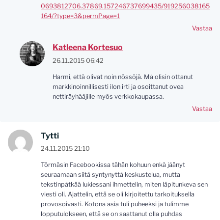
0693812706.37869.157246737699435/919256038165
164/?type=3&permPage=1
Vastaa
Katleena Kortesuo
26.11.2015 06:42
Harmi, että olivat noin nössöjä. Mä olisin ottanut
markkinoinnillisesti ilon irti ja osoittanut ovea
nettiräyhääjille myös verkkokaupassa.
Vastaa
Tytti
24.11.2015 21:10
Törmäsin Facebookissa tähän kohuun enkä jäänyt
seuraamaan siitä syntynyttä keskustelua, mutta
tekstinpätkää lukiessani ihmettelin, miten läpitunkeva sen
viesti oli. Ajattelin, että se oli kirjoitettu tarkoituksella
provosoivasti. Kotona asia tuli puheeksi ja tulimme
lopputulokseen, että se on saattanut olla puhdas