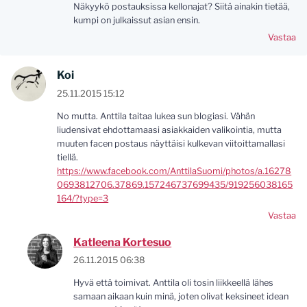
Näkyykö postauksissa kellonajat? Siitä ainakin tietää,
kumpi on julkaissut asian ensin.
Vastaa
Koi
25.11.2015 15:12
No mutta. Anttila taitaa lukea sun blogiasi. Vähän
liudensivat ehdottamaasi asiakkaiden valikointia, mutta
muuten facen postaus näyttäisi kulkevan viitoittamallasi
tiellä.
https://www.facebook.com/AnttilaSuomi/photos/a.16278
0693812706.37869.157246737699435/919256038165
164/?type=3
Vastaa
Katleena Kortesuo
26.11.2015 06:38
Hyvä että toimivat. Anttila oli tosin liikkeellä lähes
samaan aikaan kuin minä, joten olivat keksineet idean