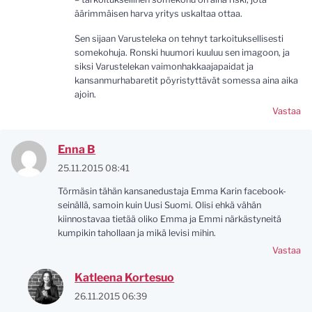
äärimmäisen harva yritys uskaltaa ottaa.
Sen sijaan Varusteleka on tehnyt tarkoituksellisesti
somekohuja. Ronski huumori kuuluu sen imagoon, ja
siksi Varustelekan vaimonhakkaajapaidat ja
kansanmurhabaretit pöyristyttävät somessa aina aika
ajoin.
Vastaa
Enna B
25.11.2015 08:41
Törmäsin tähän kansanedustaja Emma Karin facebook-
seinällä, samoin kuin Uusi Suomi. Olisi ehkä vähän
kiinnostavaa tietää oliko Emma ja Emmi närkästyneitä
kumpikin tahollaan ja mikä levisi mihin.
Vastaa
Katleena Kortesuo
26.11.2015 06:39