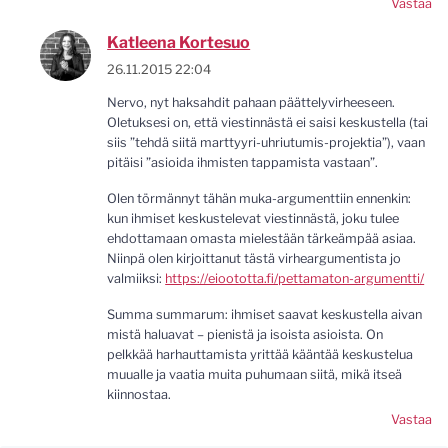
Vastaa
Katleena Kortesuo
26.11.2015 22:04
Nervo, nyt haksahdit pahaan päättelyvirheeseen.
Oletuksesi on, että viestinnästä ei saisi keskustella (tai
siis ”tehdä siitä marttyyri-uhriutumis-projektia”), vaan
pitäisi ”asioida ihmisten tappamista vastaan”.
Olen törmännyt tähän muka-argumenttiin ennenkin:
kun ihmiset keskustelevat viestinnästä, joku tulee
ehdottamaan omasta mielestään tärkeämpää asiaa.
Niinpä olen kirjoittanut tästä virheargumentista jo
valmiiksi:
https://eioototta.fi/pettamaton-argumentti/
Summa summarum: ihmiset saavat keskustella aivan
mistä haluavat – pienistä ja isoista asioista. On
pelkkää harhauttamista yrittää kääntää keskustelua
muualle ja vaatia muita puhumaan siitä, mikä itseä
kiinnostaa.
Vastaa