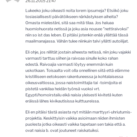
26.11.2015 21:47
Lukeeko joku oikeasti noita lorem ipsumeja? Etsiikö joku
tosiasiallisesti päivätöikseen närkästyksen aiheita?
Omasta mielestäni, sitä saa mitä tilaa. Jos haluaa
huomiohuorata netissä ja joku asia nousee ”nettiraivoksi”
niin so ist das leben. Ei pitäisi jotenkin enää yllättää tässä
maailmanajassa. Vähän tulee niinkuin talvi yllätti autoilijat.
Eli ohje, jos nillität jostain aiheesta netissä, niin joku vajakki
varmasti tarttuu siihen ja raivoaa sinulle koko rahan
edestä. Raivoajia varmasti löytyy enemmän kuin
uskotkaan. Toisaalta voit olla onnellinen siitä että elämme
kristilliseen eetokseen rakentuneessa ja kohtalaisessa
oikeusvaltiossa, jossa naistoimittajia tai -toimijoita ei
pistetä vankilaa heidän työnsä vuoksi vrt.
Egypti/homoirstailu eikä naisia yleisesti kivitetä kuten
eräissä lähes kivikautisissa kulttuureissa.
Eli en pitäisi tästä asiasta nyt mitään marttyyri-uhriutumis-
projektia. Keskittyisin vaikka asioimaan niiden ihmisten
puolesta jotka oikeasti vaikka tapetaan sen takia että a.
ovat naisia b. ovat joutuneet raiskatuiksi.