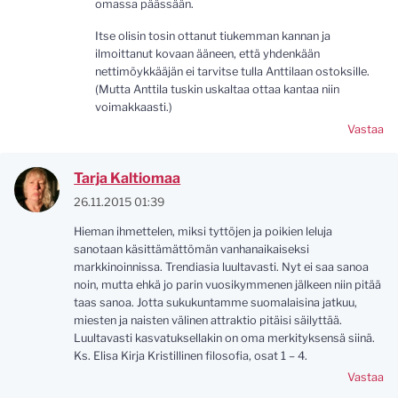
omassa päässään.
Itse olisin tosin ottanut tiukemman kannan ja
ilmoittanut kovaan ääneen, että yhdenkään
nettimöykkääjän ei tarvitse tulla Anttilaan ostoksille.
(Mutta Anttila tuskin uskaltaa ottaa kantaa niin
voimakkaasti.)
Vastaa
Tarja Kaltiomaa
26.11.2015 01:39
Hieman ihmettelen, miksi tyttöjen ja poikien leluja
sanotaan käsittämättömän vanhanaikaiseksi
markkinoinnissa. Trendiasia luultavasti. Nyt ei saa sanoa
noin, mutta ehkä jo parin vuosikymmenen jälkeen niin pitää
taas sanoa. Jotta sukukuntamme suomalaisina jatkuu,
miesten ja naisten välinen attraktio pitäisi säilyttää.
Luultavasti kasvatuksellakin on oma merkityksensä siinä.
Ks. Elisa Kirja Kristillinen filosofia, osat 1 – 4.
Vastaa