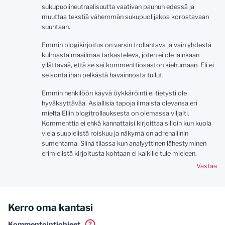
sukupuolineutraalisuutta vaativan pauhun edessä ja
muuttaa tekstiä vähemmän sukupuolijakoa korostavaan
suuntaan.
Emmin blogikirjoitus on varsin trollahtava ja vain yhdestä
kulmasta maailmaa tarkasteleva, joten ei ole lainkaan
yllättävää, että se sai kommenttiosaston kiehumaan. Eli ei
se sonta ihan pelkästä havainnosta tullut.
Emmin henkilöön käyvä öykkäröinti ei tietysti ole
hyväksyttävää. Asiallisia tapoja ilmaista olevansa eri
mieltä Ellin blogitrollauksesta on olemassa viljalti.
Kommenttia ei ehkä kannattaisi kirjoittaa silloin kun kuola
vielä suupielistä roiskuu ja näkymä on adrenaliinin
sumentama. Siinä tilassa kun analyyttinen lähestyminen
erimielistä kirjoitusta kohtaan ei kaikille tule mieleen.
Vastaa
Kerro oma kantasi
Kommentointiohjeet
?