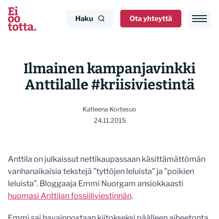
Siirry
sisältöön
Haku
Ota yhteyttä
Ilmainen kampanjavinkki
Anttilalle #kriisiviestintä
Katleena Kortesuo
24.11.2015
Anttila on julkaissut nettikaupassaan käsittämättömän
vanhanaikaisia tekstejä ”tyttöjen leluista” ja ”poikien
leluista”. Bloggaaja Emmi Nuorgam ansiokkaasti
huomasi Anttilan fossiiliviestinnän
.
Emmi sai havainnostaan kiitokseksi päälleen aiheetonta