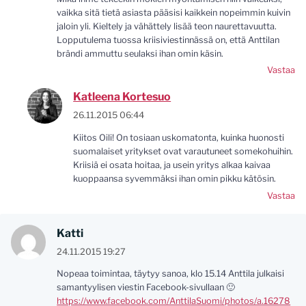
vaikka sitä tietä asiasta pääsisi kaikkein nopeimmin kuivin
jaloin yli. Kieltely ja vähättely lisää teon naurettavuutta.
Lopputulema tuossa kriisiviestinnässä on, että Anttilan
brändi ammuttu seulaksi ihan omin käsin.
Vastaa
Katleena Kortesuo
26.11.2015 06:44
Kiitos Oili! On tosiaan uskomatonta, kuinka huonosti
suomalaiset yritykset ovat varautuneet somekohuihin.
Kriisiä ei osata hoitaa, ja usein yritys alkaa kaivaa
kuoppaansa syvemmäksi ihan omin pikku kätösin.
Vastaa
Katti
24.11.2015 19:27
Nopeaa toimintaa, täytyy sanoa, klo 15.14 Anttila julkaisi
samantyylisen viestin Facebook-sivullaan 🙂
https://www.facebook.com/AnttilaSuomi/photos/a.16278