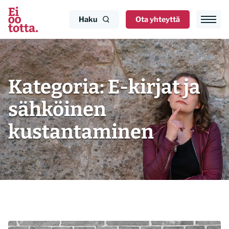
Siirry
sisältöön
Haku
Ota yhteyttä
Kategoria:
E-kirjat ja
sähköinen
kustantaminen