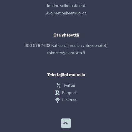
Johdon vaikutustaidot
Avoimet puheenvuorot
Ota yhteyttä
050 576 7632 Katleena (median yhteydenotot)
toimisto@eioototta.fi
Tekstejäni muualla
Twitter
Rapport
Linktree