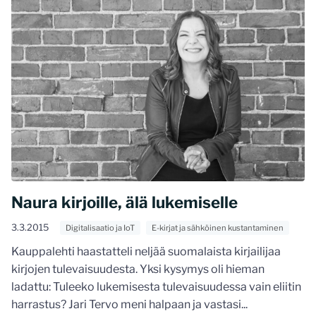
Naura kirjoille, älä lukemiselle
3.3.2015
Digitalisaatio ja IoT
E-kirjat ja sähköinen kustantaminen
Kauppalehti haastatteli neljää suomalaista kirjailijaa
kirjojen tulevaisuudesta. Yksi kysymys oli hieman
ladattu: Tuleeko lukemisesta tulevaisuudessa vain eliitin
harrastus? Jari Tervo meni halpaan ja vastasi...