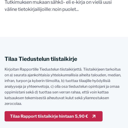
Tutkimuksen mukaan sähkö- eli e-kirja on vielä uusi
väline tietokirjailijoille: noin puolet...
Tilaa Tiedustelun tiistaikirje
Kirjoitan Rapportille Tiedustelun tiistaikirjettä. Tiistaikirjeen tarkoitus
on a) seurata ajankohtaisia yhteiskunnallisia aiheita talouden, median,
infran, turpon ja kyberin tiimoilta, b) tuottaa tilaajille hyödyllisiä
analyyseja ja yhteenvetoja, c) olla osa tiedustelun opintojani ja omaa
oppimistani sekä d) tuottaa sen verran rahaa, että voin kattaa
katsauksen tekemisestä aiheutuvat kulut sekä yliannostuksen
zerocolaa.
Tilaa Rapport tiistaikirje hintaan 5,90 €