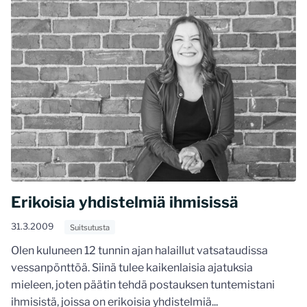
Erikoisia yhdistelmiä ihmisissä
31.3.2009
Suitsutusta
Olen kuluneen 12 tunnin ajan halaillut vatsataudissa
vessanpönttöä. Siinä tulee kaikenlaisia ajatuksia
mieleen, joten päätin tehdä postauksen tuntemistani
ihmisistä, joissa on erikoisia yhdistelmiä...