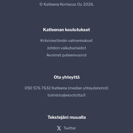
© Katleena Kortesuo Oy 2026.
Katleenan koulutukset
Kriisiviestinnän valmennukset
Johdon vaikutustaidot
Avoimet puheenvuorot
Ota yhteyttä
050 576 7632 Katleena (median yhteydenotot)
toimisto@eioototta.fi
Tekstejäni muualla
Twitter