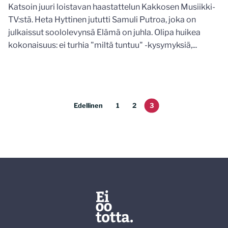
Katsoin juuri loistavan haastattelun Kakkosen Musiikki-
TV:stä. Heta Hyttinen jututti Samuli Putroa, joka on
julkaissut soololevynsä Elämä on juhla. Olipa huikea
kokonaisuus: ei turhia "miltä tuntuu" -kysymyksiä,...
Edellinen
1
2
3