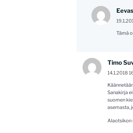
Eevas
19.1.20
Tämä on
Timo Su
14.1.2018 1
Käännetään 
Sanakirja ei
suomen kiel
asemasta, jo
Alaotsikon 