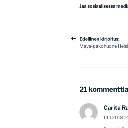
Jaa sosiaalisessa medi
Artikkelie
Edellinen kirjoitus:
Maya-pakohuone Helsin
selaus
21 kommentti
Carita Ra
14.1.2018 1