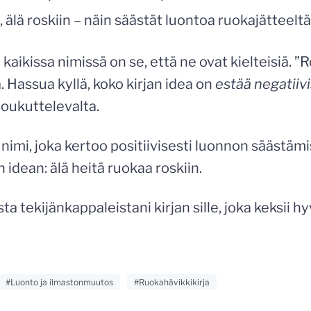
 älä roskiin – näin säästät luontoa ruokajätteeltä
aikissa nimissä on se, että ne ovat kielteisiä. ”Ro
. Hassua kyllä, koko kirjan idea on
estää negatiiv
houkuttelevalta.
iä nimi, joka kertoo positiivisesti luonnon säästä
an idean: älä heitä ruokaa roskiin.
ta tekijänkappaleistani kirjan sille, joka keksii h
#Luonto ja ilmastonmuutos
#Ruokahävikkikirja