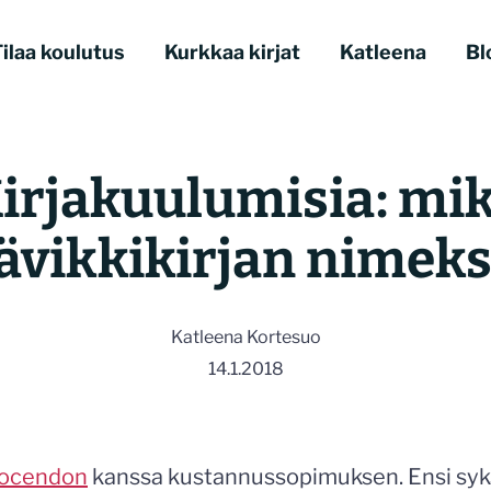
ilaa koulutus
Kurkkaa kirjat
Katleena
Bl
irjakuulumisia: mi
ävikkikirjan nimeks
Katleena Kortesuo
14.1.2018
ocendon
kanssa kustannussopimuksen. Ensi syk