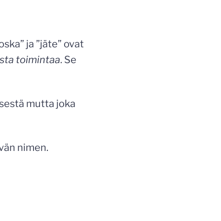
ska” ja ”jäte” ovat
ista toimintaa
. Se
misestä mutta joka
yvän nimen.