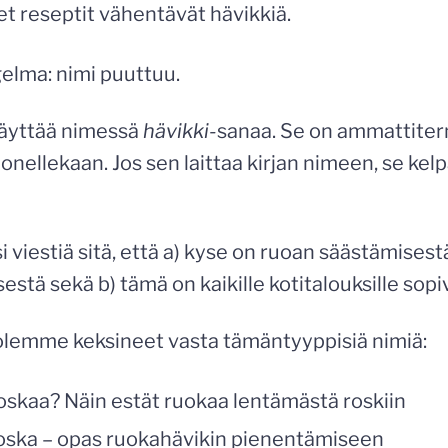
set reseptit vähentävät hävikkiä.
ngelma: nimi puuttuu.
käyttää nimessä
hävikki-
sanaa. Se on ammattiterm
onellekaan. Jos sen laittaa kirjan nimeen, se kel
i viestiä sitä, että a) kyse on ruoan säästämisest
stä sekä b) tämä on kaikille kotitalouksille sopi
lemme keksineet vasta tämäntyyppisiä nimiä:
oskaa? Näin estät ruokaa lentämästä roskiin
roska – opas ruokahävikin pienentämiseen