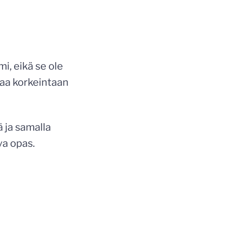
i, eikä se ole
paa korkeintaan
ä ja samalla
va opas.