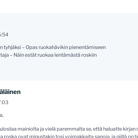
6:54
n tyhjäksi – Opas ruokahävikin pienentämiseen
aja – Näin estät ruokaa lentämästä roskiin
äläinen
7:03
a,
ulostaa mainiolta ja vielä paremmalta se, että haluatte kirjan
 ja roska ovat minustakin tosi voimakkaita sanoja, ja niillä o