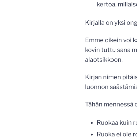
kertoa, millai
Kirjalla on yksi o
Emme oikein voi 
kovin tuttu sana m
alaotsikkoon.
Kirjan nimen pitäis
luonnon säästämise
Tähän mennessä o
Ruokaa kuin r
Ruoka ei ole 