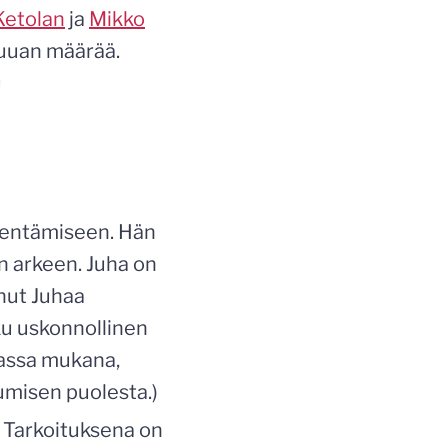
Ketolan
ja
Mikko
ruuan määrää.
u
enentämiseen. Hän
n arkeen. Juha on
nut Juhaa
ku uskonnollinen
jassa mukana,
umisen puolesta.)
. Tarkoituksena on