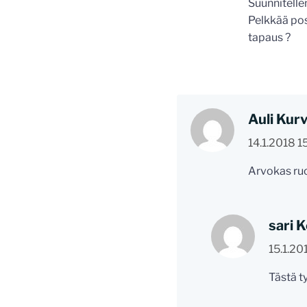
Suunnitelle
Pelkkää posi
tapaus ?
Auli Kur
14.1.2018 1
Arvokas ruo
sari 
15.1.20
Tästä t