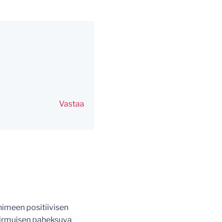
Vastaa
 nimeen positiivisen
n hirmuisen paheksuva