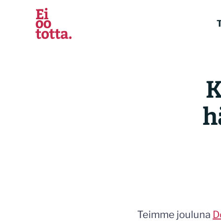
Siirry
sisältöön
T
K
h
Teimme jouluna
D