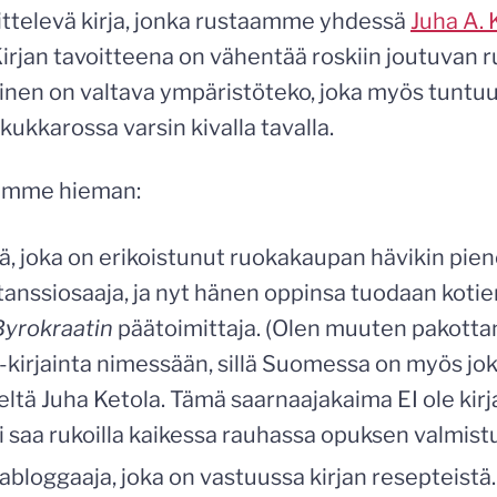
ittelevä kirja, jonka rustaamme yhdessä
Juha A. 
irjan tavoitteena on vähentää roskiin joutuvan 
nen on valtava ympäristöteko, joka myös tuntu
ukkarossa varsin kivalla tavalla.
iämme hieman:
äjä, joka on erikoistunut ruokakaupan hävikin pi
tanssiosaaja, ja nyt hänen oppinsa tuodaan kotie
Byrokraatin
päätoimittaja. (Olen muuten pakotta
kirjainta nimessään, sillä Suomessa on myös jo
eltä Juha Ketola. Tämä saarnaajakaima EI ole kir
i saa rukoilla kaikessa rauhassa opuksen valmist
bloggaaja, joka on vastuussa kirjan resepteistä