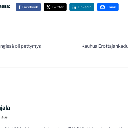
assa:
Facebook
Twitter
LinkedIn
Email
n
gissä oli pettymys
Kauhua Erottajankadu
a
jala
4:59