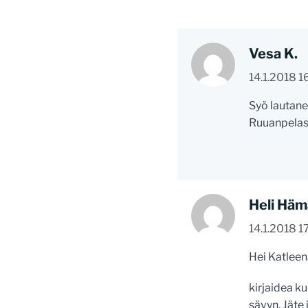
Vesa K.
14.1.2018 1
Syö lautane
Ruuanpelast
Heli Häm
14.1.2018 1
Hei Katleen
kirjaidea ku
sävyn. Jäte