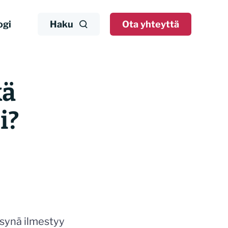
ogi
Haku
Ota yhteyttä
kä
i?
synä ilmestyy