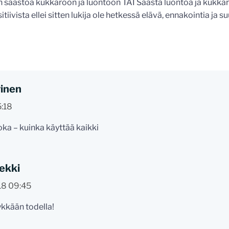
n säästöä kukkaroon ja luontoon TAI Säästä luontoa ja kukkar
tiivista ellei sitten lukija ole hetkessä elävä, ennakointia j
vinen
5:18
ka – kuinka käyttää kaikki
Kekki
18 09:45
ykkään todella!