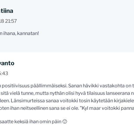
tiina
18 21:57
 ihana, kannatan!
vanto
6:43
positiivisuus päällimmäiseksi. Sanan hävikki vastakohta on ti
 sitä vielä tunne, mutta nythän olisi hyvä tilaisuus lanseerana
een. Länsimurteissa sanaa voitokki tosin käytetään kirjakiele
ten ihan neitseellinen sana se ei ole. ”Kyl maar voitokki pann
saatte keksiä ihan omin päin 🙂