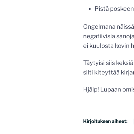
Pistä poskeen,
Ongelmana näissä k
negatiivisia sanoja
ei kuulosta kovin 
Täytyisi siis keks
silti kiteyttää kirj
Hjälp! Lupaan omis
Kirjoituksen aiheet: