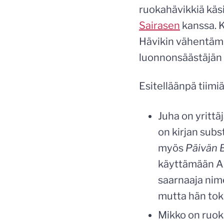
ruokahävikkiä käs
Sairasen
kanssa. K
Hävikin vähentämi
luonnonsäästäjän k
Esitelläänpä tiim
Juha on yritt
on kirjan subs
myös
Päivän 
käyttämään A-
saarnaaja nim
mutta hän tok
Mikko on ruoka