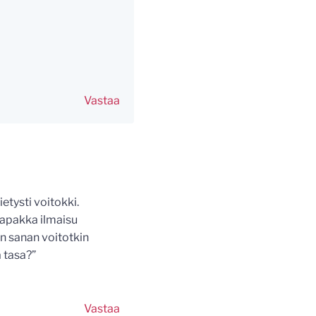
Vastaa
etysti voitokki.
 napakka ilmaisu
n sanan voitotkin
a tasa?”
Vastaa