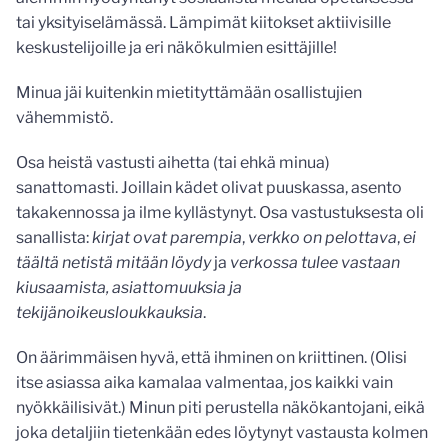
tai yksityiselämässä. Lämpimät kiitokset aktiivisille
keskustelijoille ja eri näkökulmien esittäjille!
Minua jäi kuitenkin mietityttämään osallistujien
vähemmistö.
Osa heistä vastusti aihetta (tai ehkä minua)
sanattomasti. Joillain kädet olivat puuskassa, asento
takakennossa ja ilme kyllästynyt. Osa vastustuksesta oli
sanallista:
kirjat ovat parempia
,
verkko on pelottava
,
ei
täältä netistä mitään löydy
ja
verkossa tulee vastaan
kiusaamista, asiattomuuksia ja
tekijänoikeusloukkauksia
.
On äärimmäisen hyvä, että ihminen on kriittinen. (Olisi
itse asiassa aika kamalaa valmentaa, jos kaikki vain
nyökkäilisivät.) Minun piti perustella näkökantojani, eikä
joka detaljiin tietenkään edes löytynyt vastausta kolmen