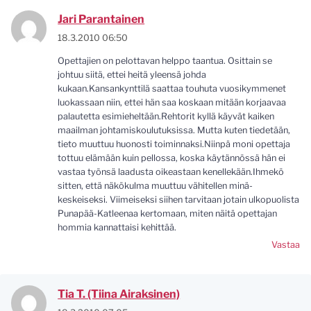
Jari Parantainen
18.3.2010 06:50
Opettajien on pelottavan helppo taantua. Osittain se
johtuu siitä, ettei heitä yleensä johda
kukaan.Kansankynttilä saattaa touhuta vuosikymmenet
luokassaan niin, ettei hän saa koskaan mitään korjaavaa
palautetta esimieheltään.Rehtorit kyllä käyvät kaiken
maailman johtamiskoulutuksissa. Mutta kuten tiedetään,
tieto muuttuu huonosti toiminnaksi.Niinpä moni opettaja
tottuu elämään kuin pellossa, koska käytännössä hän ei
vastaa työnsä laadusta oikeastaan kenellekään.Ihmekö
sitten, että näkökulma muuttuu vähitellen minä-
keskeiseksi. Viimeiseksi siihen tarvitaan jotain ulkopuolista
Punapää-Katleenaa kertomaan, miten näitä opettajan
hommia kannattaisi kehittää.
Vastaa
Tia T. (Tiina Airaksinen)