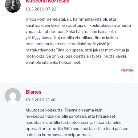
Katleena Kortesuo
18.3.2010 07:22
Kiitos kommenteista!Jari, hämmentävintä oli, että
käsittääkseni kyseinen opettaja oli koulutuksessa omasta
vapaasta tahdostaan. Ehkä hän tosiaan halusi olla
yrittäjyyskasvattaja omilla ehdoillaan, ilman kaiken
maailman mukasosiaalismediahömpötyksiä ja
rastakatleenoita.Tiina, on upeaa, että jaksat motivoitua ja
motivoida. Se on yksi osa opettajan työtä, mutta kaikki
eivät ole sitä ehkä hoksanneet.
Vastaa
Bisnes
18.3.2010 12:46
Muutospelkoisuutta. Tilanne on sama kuin
levyseppähitsarilla jolle sanotaan, että hitsaukset
hoidetaan robotilla tästä eteenpäin ja hitsarista tulee
operaattori robotille.Siitä huolimatta, että hitsari pääsee
uudessa hommassaan helpommalla,