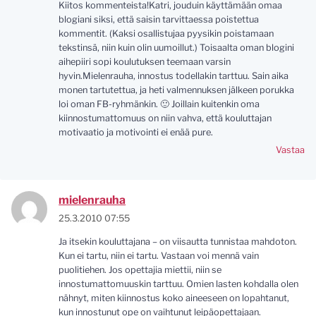
Kiitos kommenteista!Katri, jouduin käyttämään omaa
blogiani siksi, että saisin tarvittaessa poistettua
kommentit. (Kaksi osallistujaa pyysikin poistamaan
tekstinsä, niin kuin olin uumoillut.) Toisaalta oman blogini
aihepiiri sopi koulutuksen teemaan varsin
hyvin.Mielenrauha, innostus todellakin tarttuu. Sain aika
monen tartutettua, ja heti valmennuksen jälkeen porukka
loi oman FB-ryhmänkin. 🙂 Joillain kuitenkin oma
kiinnostumattomuus on niin vahva, että kouluttajan
motivaatio ja motivointi ei enää pure.
Vastaa
mielenrauha
25.3.2010 07:55
Ja itsekin kouluttajana – on viisautta tunnistaa mahdoton.
Kun ei tartu, niin ei tartu. Vastaan voi mennä vain
puolitiehen. Jos opettajia miettii, niin se
innostumattomuuskin tarttuu. Omien lasten kohdalla olen
nähnyt, miten kiinnostus koko aineeseen on lopahtanut,
kun innostunut ope on vaihtunut leipäopettajaan.