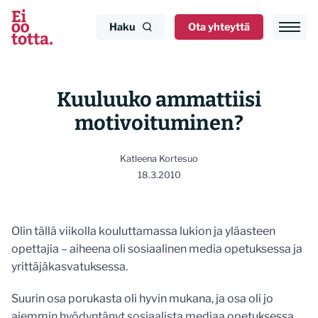
Siirry
sisältöön
Haku
Ota yhteyttä
Kuuluuko ammattiisi
motivoituminen?
Katleena Kortesuo
18.3.2010
Olin tällä viikolla kouluttamassa lukion ja yläasteen
opettajia – aiheena oli sosiaalinen media opetuksessa ja
yrittäjäkasvatuksessa.
Suurin osa porukasta oli hyvin mukana, ja osa oli jo
aiemmin hyödyntänyt sosiaalista mediaa opetuksessa