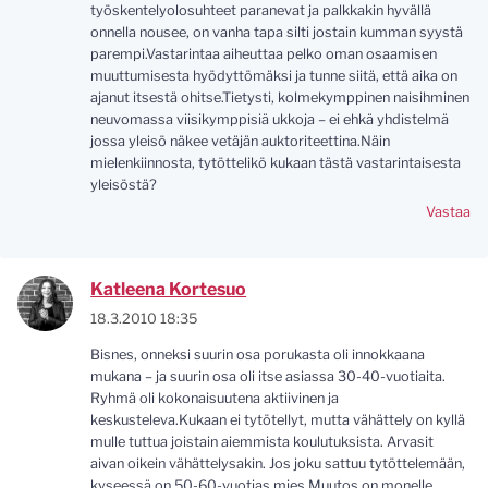
työskentelyolosuhteet paranevat ja palkkakin hyvällä
onnella nousee, on vanha tapa silti jostain kumman syystä
parempi.Vastarintaa aiheuttaa pelko oman osaamisen
muuttumisesta hyödyttömäksi ja tunne siitä, että aika on
ajanut itsestä ohitse.Tietysti, kolmekymppinen naisihminen
neuvomassa viisikymppisiä ukkoja – ei ehkä yhdistelmä
jossa yleisö näkee vetäjän auktoriteettina.Näin
mielenkiinnosta, tytöttelikö kukaan tästä vastarintaisesta
yleisöstä?
Vastaa
Katleena Kortesuo
18.3.2010 18:35
Bisnes, onneksi suurin osa porukasta oli innokkaana
mukana – ja suurin osa oli itse asiassa 30-40-vuotiaita.
Ryhmä oli kokonaisuutena aktiivinen ja
keskusteleva.Kukaan ei tytötellyt, mutta vähättely on kyllä
mulle tuttua joistain aiemmista koulutuksista. Arvasit
aivan oikein vähättelysakin. Jos joku sattuu tytöttelemään,
kyseessä on 50-60-vuotias mies.Muutos on monelle