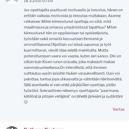
18.3.2010 07:05
Jos opettajalta puuttuvat motivaatio ja innostus, hänen on
erittäin vaikeaa motivoida ja innostaa muitakaan. Asenne
ratkaisee: Miten kiinnostunut opettaja on siitä, mitä
maailmassa ja omassa ympäristössä tapahtuu? Miten
kiinnostunut hän on oppilaistaan tai opiskelijoista,
työstään sekä omasta kasvustaan ihmisenä ja
ammattilaisena?Ajoittain voi iskeä uupumus ja työt
kuormittavat, vievät tilaa edellä mainituilta. Mutta
poteroitumisen vaara voi vaania, kuten Jari sanoo. Olo on
silloin kuin Kiven runon oravalla, joka makeasti makaa
sammalvuoteellansa.On inhimillistä, että ihminen
suhtautuu uusiin asioihin hiukan varauksellisesti. Uusi voi
pelottaa, tuntua jopa uhkaavalta ja vähintään häiritsevältä.
Sillä asenteella ei vain enää pärjää.Olen opettaja, pidän
työstäni. Sokraattinen näkemys opettajasta "paarmana,
kätilönä ja pitojen vetäjänä" on lähellä järkeäni ja sydäntäni
🙂
Vastaa