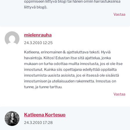
oppimiseen liittyvä blogi tai hänen omiin harrastuksiinsa
liittyvä blogi).
Vastaa
mielenrauha
24.3.2010 12:25
Katleena, erinomainen & ajatteluttava teksti. Hyviä
havaintoja. Kiitos! Edustan itse sitä ajattelua, jonka
mukaan on turha odottaa muilta innostusta, jos ei ole itse
innostunut. Kuinka siis opettajana edellyttää oppilailta
innostumista uusista asioista, jos ei itsessä ole sisäistä
innostumisen ja uteliaisuuden rakennetta. Innostus on
tunne, ja tunne tarttuu.
Vastaa
Katleena Kortesuo
24.3.2010 17:28