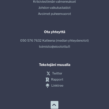
Kriisiviestinnän valmennukset
Johdon vaikutustaidot
Avoimet puheenvuorot
Ota yhteyttä
050 576 7632 Katleena (median yhteydenotot)
toimisto@eioototta.fi
Tekstejäni muualla
Twitter
Rapport
Linktree