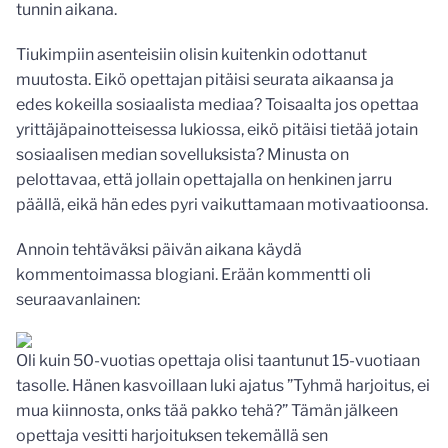
tunnin aikana.
Tiukimpiin asenteisiin olisin kuitenkin odottanut
muutosta. Eikö opettajan pitäisi seurata aikaansa ja
edes kokeilla sosiaalista mediaa? Toisaalta jos opettaa
yrittäjäpainotteisessa lukiossa, eikö pitäisi tietää jotain
sosiaalisen median sovelluksista? Minusta on
pelottavaa, että jollain opettajalla on henkinen jarru
päällä, eikä hän edes pyri vaikuttamaan motivaatioonsa.
Annoin tehtäväksi päivän aikana käydä
kommentoimassa blogiani. Erään kommentti oli
seuraavanlainen:
Oli kuin 50-vuotias opettaja olisi taantunut 15-vuotiaan
tasolle. Hänen kasvoillaan luki ajatus ”Tyhmä harjoitus, ei
mua kiinnosta, onks tää pakko tehä?” Tämän jälkeen
opettaja vesitti harjoituksen tekemällä sen