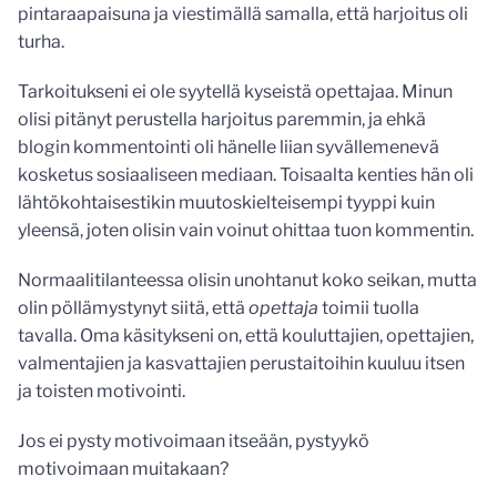
pintaraapaisuna ja viestimällä samalla, että harjoitus oli
turha.
Tarkoitukseni ei ole syytellä kyseistä opettajaa. Minun
olisi pitänyt perustella harjoitus paremmin, ja ehkä
blogin kommentointi oli hänelle liian syvällemenevä
kosketus sosiaaliseen mediaan. Toisaalta kenties hän oli
lähtökohtaisestikin muutoskielteisempi tyyppi kuin
yleensä, joten olisin vain voinut ohittaa tuon kommentin.
Normaalitilanteessa olisin unohtanut koko seikan, mutta
olin pöllämystynyt siitä, että
opettaja
toimii tuolla
tavalla. Oma käsitykseni on, että kouluttajien, opettajien,
valmentajien ja kasvattajien perustaitoihin kuuluu itsen
ja toisten motivointi.
Jos ei pysty motivoimaan itseään, pystyykö
motivoimaan muitakaan?