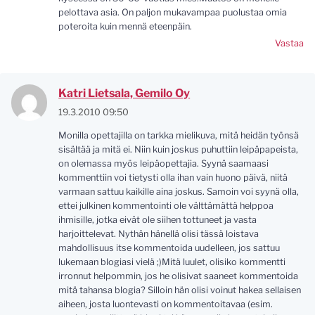
pelottava asia. On paljon mukavampaa puolustaa omia
poteroita kuin mennä eteenpäin.
Vastaa
Katri Lietsala, Gemilo Oy
19.3.2010 09:50
Monilla opettajilla on tarkka mielikuva, mitä heidän työnsä
sisältää ja mitä ei. Niin kuin joskus puhuttiin leipäpapeista,
on olemassa myös leipäopettajia. Syynä saamaasi
kommenttiin voi tietysti olla ihan vain huono päivä, niitä
varmaan sattuu kaikille aina joskus. Samoin voi syynä olla,
ettei julkinen kommentointi ole välttämättä helppoa
ihmisille, jotka eivät ole siihen tottuneet ja vasta
harjoittelevat. Nythän hänellä olisi tässä loistava
mahdollisuus itse kommentoida uudelleen, jos sattuu
lukemaan blogiasi vielä ;)Mitä luulet, olisiko kommentti
irronnut helpommin, jos he olisivat saaneet kommentoida
mitä tahansa blogia? Silloin hän olisi voinut hakea sellaisen
aiheen, josta luontevasti on kommentoitavaa (esim.