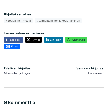
Kirjoituksen aiheet:
#Sosiaalinen media
#Valmentaminen ja kouluttaminen
Jaa sosiaalisessa mediassa:
Facebook
Twitter
LinkedIn
WhatsApp
Email
Artikkelien
Edellinen kirjoitus:
Seuraava kirjoitus:
Miksi olet yrittäjä?
Be warned!
selaus
9 kommenttia