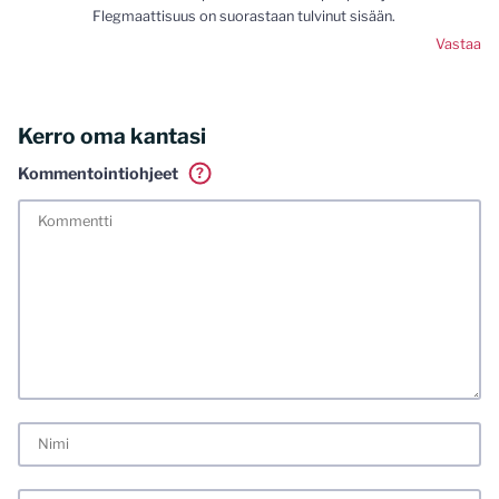
Flegmaattisuus on suorastaan tulvinut sisään.
Vastaa
Kerro oma kantasi
Kommentointiohjeet
?
Tässä blogissa saa kommentoida omalla nimellä tai minun
tunnistamallani nimimerkillä. Vaadin myös kunnollisen
meiliosoitteen. Minua ja mielipiteitäni saa ilman muuta
kritisoida. Muistathan silti hyvät tavat. Karsin jo etukäteen
kaikki alatyyliset kommentit, mainokset sekä tietenkin
laittomat sisällöt. Mitä perustellummin asiasi esität, sitä
varmemmin se tulee huomioiduksi.