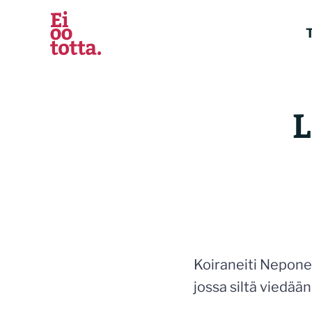
Siirry
sisältöön
T
L
Koiraneiti Nepone
jossa siltä viedään