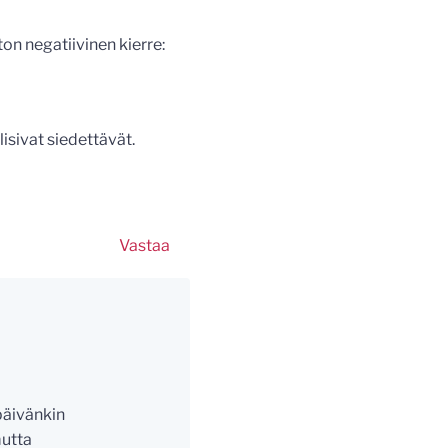
ton negatiivinen kierre:
isivat siedettävät.
Vastaa
ypäivänkin
mutta