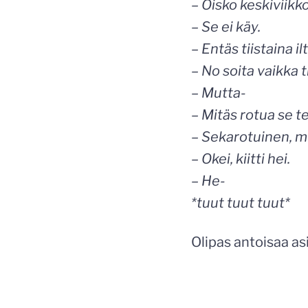
– Oisko keskiviikko
– Se ei käy.
– Entäs tiistaina il
– No soita vaikka t
– Mutta-
– Mitäs rotua se t
– Sekarotuinen, m
– Okei, kiitti hei.
– He-
*tuut tuut tuut*
Olipas antoisaa as