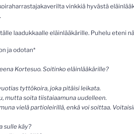
oiraharrastajakaverilta vinkkiä hyvästä eläinlää
.
tälle laadukkaalle eläinlääkärille. Puhelu eteni nä
n ja odotan*
leena Kortesuo. Soitinko eläinlääkärille?
vuotias tyttökoira, joka pitäisi leikata.
u, mutta soita tiistaiaamuna uudelleen.
muna vielä partioleirillä, enkä voi soittaa. Voitai
a sulle käy?