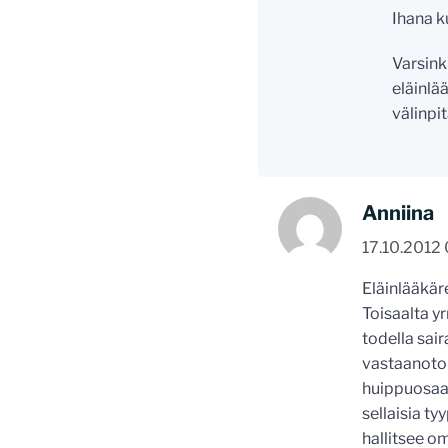
Ihana k
Varsink
eläinlä
välinpi
Anniina
17.10.2012
Eläinlääkäre
Toisaalta yr
todella sai
vastaanotol
huippuosaaj
sellaisia ty
hallitsee o