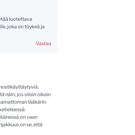
ytää luotettava
le, joka on töykeä ja
Vastaa
nostikäyttäytyviä.
ä näin; jos olisin oikein
aitamattoman lääkärin
ketieteessä
äkäreissä on vaan
ahjakkuus on se, että