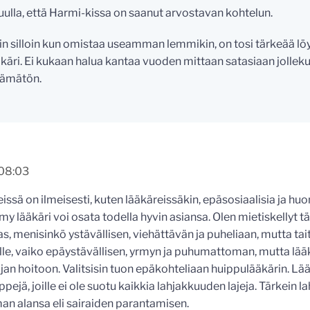
uulla, että Harmi-kissa on saanut arvostavan kohtelun.
in silloin kun omistaa useamman lemmikin, on tosi tärkeää lö
äkäri. Ei kukaan halua kantaa vuoden mittaan satasiaan jollekul
tämätön.
 08:03
issä on ilmeisesti, kuten lääkäreissäkin, epäsosiaalisia ja huo
my lääkäri voi osata todella hyvin asiansa. Olen mietiskellyt tät
ras, menisinkö ystävällisen, viehättävän ja puheliaan, mutta t
le, vaiko epäystävällisen, yrmyn ja puhumattoman, mutta lää
an hoitoon. Valitsisin tuon epäkohteliaan huippulääkärin. Lä
yppejä, joille ei ole suotu kaikkia lahjakkuuden lajeja. Tärkein l
man alansa eli sairaiden parantamisen.