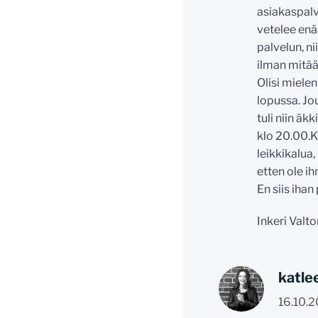
asiakaspalv
vetelee enä
palvelun, n
ilman mitään
Olisi mielen
lopussa. Jo
tuli niin ä
klo 20.00.K
leikkikalua,
etten ole ih
En siis ihan
Inkeri Valt
katle
16.10.2