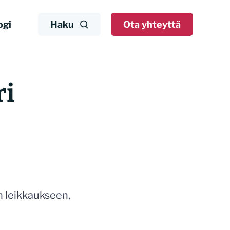
ogi
Haku
Ota yhteyttä
ri
n leikkaukseen,