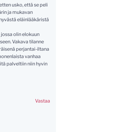
tten usko, että se peli
kärin ja mukavan
hyvästä eläinlääkäristä
a jossa olin elokuun
seen. Vakava tilanne
räisenä perjantai-iltana
 monenlaista vanhaa
ä palveltiin niin hyvin
Vastaa