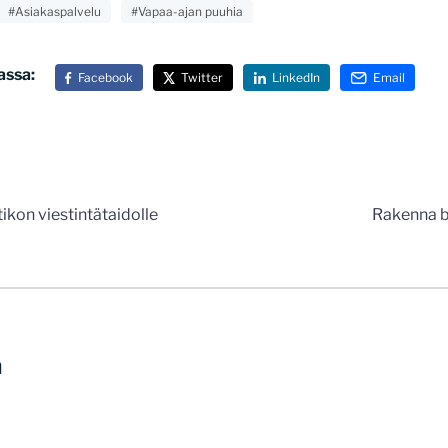
#Asiakaspalvelu
#Vapaa-ajan puuhia
assa:
Facebook
Twitter
LinkedIn
Email
n
tikon viestintätaidolle
Rakenna b
a