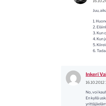
16.10.2
Juu, ai
1. Huon
2. Eläin
3. Kun 
4. Kun 
5. Kiir
6. Tada
Inkeri V
16.10.2012 
No, voi kauh
En kyllä usk
yrittäjäelä