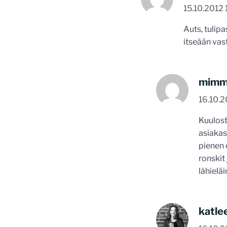
15.10.2012 
Auts, tulip
itseään vas
mim
16.10.2
Kuulost
asiakas
pienen 
ronskit
lähieläi
katle