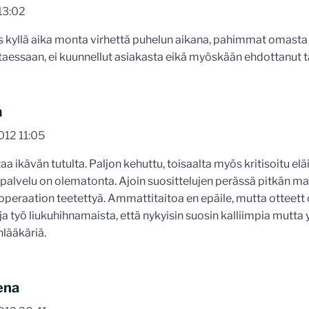
13:02
as kyllä aika monta virhettä puhelun aikana, pahimmat omasta mi
taessaan, ei kuunnellut asiakasta eikä myöskään ehdottanut t
m
012 11:05
aa ikävän tutulta. Paljon kehuttu, toisaalta myös kritisoitu elä
palvelu on olematonta. Ajoin suosittelujen perässä pitkän mat
operaation teetettyä. Ammattitaitoa en epäile, mutta otteett 
 ja työ liukuhihnamaista, että nykyisin suosin kalliimpia mutta 
nlääkäriä.
ena