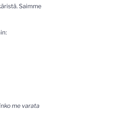
käristä. Saimme
in:
siinko me varata