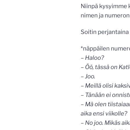
Niinpä kysyimme k
nimen ja numeron
Soitin perjantaina 
*näppäilen numero
– Haloo?
– Öö, tässä on Kat
– Joo.
– Meillä olisi kaksi
– Tänään ei onnist
– Mä olen tiistaiaa
aika ensi viikolle?
– No joo. Mikäs aik