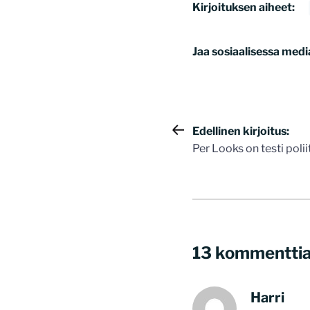
Kirjoituksen aiheet:
Jaa sosiaalisessa medi
Artikkelie
Edellinen kirjoitus:
Per Looks on testi polii
selaus
13 kommentti
Harri