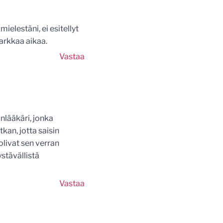
elestäni, ei esitellyt
arkkaa aikaa.
Vastaa
inlääkäri, jonka
kan, jotta saisin
olivat sen verran
ystävällistä
Vastaa