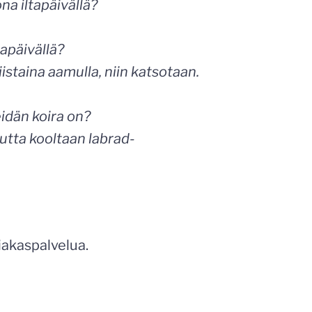
na iltapäivällä?
tapäivällä?
iistaina aamulla, niin katsotaan.
eidän koira on?
utta kooltaan labrad-
iakaspalvelua.