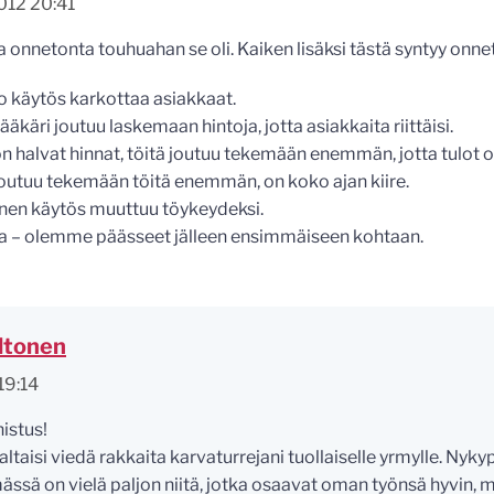
012 20:41
ka onnetonta touhuahan se oli. Kaiken lisäksi tästä syntyy onne
o käytös karkottaa asiakkaat.
lääkäri joutuu laskemaan hintoja, jotta asiakkaita riittäisi.
on halvat hinnat, töitä joutuu tekemään enemmän, jotta tulot ol
joutuu tekemään töitä enemmän, on koko ajan kiire.
einen käytös muuttuu töykeydeksi.
a – olemme päässeet jälleen ensimmäiseen kohtaan.
altonen
19:14
istus!
altaisi viedä rakkaita karvaturrejani tuollaiselle yrmylle. Nyk
mässä on vielä paljon niitä, jotka osaavat oman työnsä hyvin, 