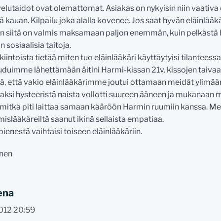
elutaidot ovat olemattomat. Asiakas on nykyisin niin vaativa e
ä kauan. Kilpailu joka alalla kovenee. Jos saat hyvän eläinlää
iin siitä on valmis maksamaan paljon enemmän, kuin pelkästä 
 sosiaalisia taitoja.
kiintoista tietää miten tuo eläinlääkäri käyttäytyisi tilanteess
uduimme lähettämään äitini Harmi-kissan 21v. kissojen taivaa
kkiä, että vakio eläinlääkärimme joutui ottamaan meidät ylimää
aksi hysteeristä naista vollotti suureen ääneen ja mukanaan
 mitkä piti laittaa samaan kääröön Harmin ruumiin kanssa. Meit
mislääkäreiltä saanut ikinä sellaista empatiaa.
 pienestä vaihtaisi toiseen eläinlääkäriin.
onen
ena
012 20:59