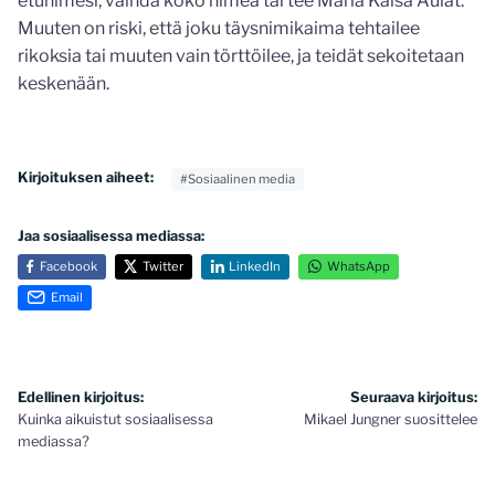
etunimesi, vaihda koko nimeä tai tee Maria Kaisa Aulat.
Muuten on riski, että joku täysnimikaima tehtailee
rikoksia tai muuten vain törttöilee, ja teidät sekoitetaan
keskenään.
Kirjoituksen aiheet:
#Sosiaalinen media
Jaa sosiaalisessa mediassa:
Facebook
Twitter
LinkedIn
WhatsApp
Email
Artikkelien
Edellinen kirjoitus:
Seuraava kirjoitus:
Kuinka aikuistut sosiaalisessa
Mikael Jungner suosittelee
selaus
mediassa?