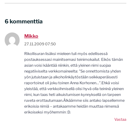
6 kommenttia
Mikko
27.11.2009 07:50
Rikollisuran lisäksi mieleen tuli myös edellisessä
postauksessasi mainitsemasi teinimokailut. Eikös tämän
asian voisi kääntää niinkin, että yleinen nimi suojaa
negatiiviselta verkkomaineelta: "Se onnettomista yhden
yön jutuistaan ja alkoholinkäytöstään seikkaperäisesti
raportoinut oli joku toinen Anna Korhonen…".Ehkä voisi
yleistää, että verkkoihmisellä olisi hyvä olla teininä yleinen
nimi, kun taas heti aikuistumisen kynnyksellä on tarpeen
ruveta erottautumaan.Älkäämme siis antako lapsellemme
erikoisia nimiä – antakaamme heidän muuttaa nimensä
erikoiseksi myöhemmin :D.
Vastaa