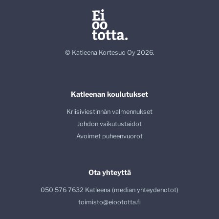
© Katleena Kortesuo Oy 2026.
Katleenan koulutukset
Kriisiviestinnän valmennukset
Johdon vaikutustaidot
Avoimet puheenvuorot
Ota yhteyttä
050 576 7632 Katleena (median yhteydenotot)
toimisto@eioototta.fi