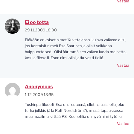
Vastaa
Ei oo totta
29.11.2009 18:00
Eläköön erikoiset nimet!Kuvittelehan, kuinka vaikeaa olisi,
jos kantaisit nimeä Esa Saarinen ja olisit vaikkapa
huippuortopedi. Olisi äärimmäisen vaikea luoda mainetta,
koska filosofi-Esan nimi olisi jatkuvasti tiellä.
Vastaa
Anonymous
1.12.2009 13:35
Tuskinpa filosofi-Esa olisi esteenä, ellet haluaisi olla joku
turha julkkis (à la Rolf Nordström?), missä tapauksessa
muu maailma kiittää.PS. Ksenofilia on hyvä nimi tytölle.
Vastaa