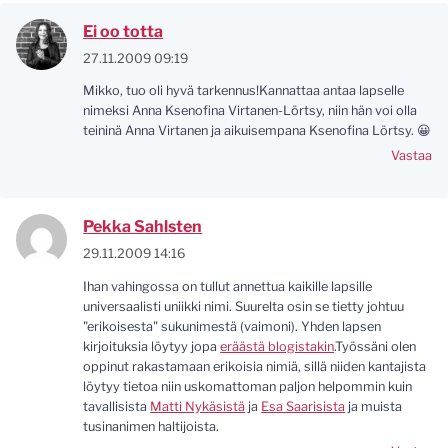
Ei oo totta
27.11.2009 09:19
Mikko, tuo oli hyvä tarkennus!Kannattaa antaa lapselle
nimeksi Anna Ksenofina Virtanen-Lörtsy, niin hän voi olla
teininä Anna Virtanen ja aikuisempana Ksenofina Lörtsy. 😀
Vastaa
Pekka Sahlsten
29.11.2009 14:16
Ihan vahingossa on tullut annettua kaikille lapsille
universaalisti uniikki nimi. Suurelta osin se tietty johtuu
"erikoisesta" sukunimestä (vaimoni). Yhden lapsen
kirjoituksia löytyy jopa
eräästä blogistakin
.Työssäni olen
oppinut rakastamaan erikoisia nimiä, sillä niiden kantajista
löytyy tietoa niin uskomattoman paljon helpommin kuin
tavallisista
Matti Nykäsistä
ja
Esa Saarisista
ja muista
tusinanimen haltijoista.