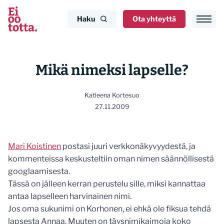
Siirry
sisältöön
Haku
Ota yhteyttä
Mikä nimeksi lapselle?
Katleena Kortesuo
27.11.2009
Mari Koistinen
postasi juuri verkkonäkyvyydestä, ja
kommenteissa keskusteltiin oman nimen säännöllisestä
googlaamisesta.
Tässä on jälleen kerran perustelu sille, miksi kannattaa
antaa lapselleen harvinainen nimi.
Jos oma sukunimi on Korhonen, ei ehkä ole fiksua tehdä
lapsesta Annaa. Muuten on täysnimikaimoja koko