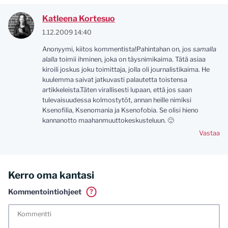
Katleena Kortesuo
1.12.2009 14:40
Anonyymi, kiitos kommentista!Pahintahan on, jos
samalla
alalla
toimii ihminen, joka on täysnimikaima. Tätä asiaa
kiroili joskus joku toimittaja, jolla oli journalistikaima. He
kuulemma saivat jatkuvasti palautetta toistensa
artikkeleista.Täten virallisesti lupaan, että jos saan
tulevaisuudessa kolmostytöt, annan heille nimiksi
Ksenofilia, Ksenomania ja Ksenofobia. Se olisi hieno
kannanotto maahanmuuttokeskusteluun. 🙂
Vastaa
Kerro oma kantasi
Kommentointiohjeet
?
Tässä blogissa saa kommentoida omalla nimellä tai minun
tunnistamallani nimimerkillä. Vaadin myös kunnollisen
meiliosoitteen. Minua ja mielipiteitäni saa ilman muuta
kritisoida. Muistathan silti hyvät tavat. Karsin jo etukäteen