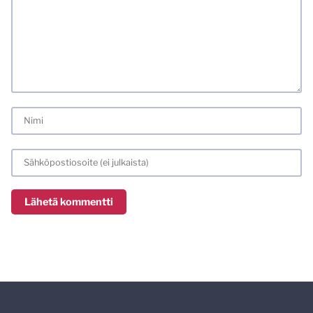
kaikki alatyyliset kommentit, mainokset sekä tietenkin
laittomat sisällöt. Mitä perustellummin asiasi esität, sitä
varmemmin se tulee huomioiduksi.