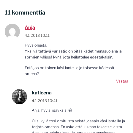
11 kommenttia
Anja
4.1.2013 10:11
Hyvä ohjeita.
Yksi vältettävä variaatio on pitää kädet munasuojana ja
sormien välissä kynä, jota heiluttelee edestakaisin.
Entä jos on toinen käsi lanteilla ja toisessa kädessä
omena?
Vastaa
katleena
4.1.2013 10:41
Anja, hyviä lisäyksiä! 😀
Olisi kyllä tosi omituista seistä jossain käsi lanteilla ja
tarjota omenaa. En usko että kukaan tekee sellaista.
Ainakaan valokuvissa. Ja varsinkaan punaisessa