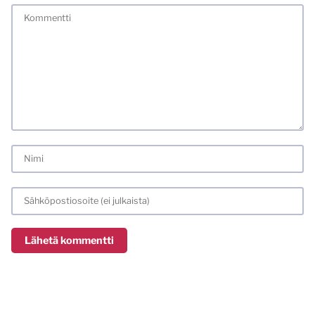
tunnistamallani nimimerkillä. Vaadin myös kunnollisen
meiliosoitteen. Minua ja mielipiteitäni saa ilman muuta
kritisoida. Muistathan silti hyvät tavat. Karsin jo etukäteen
kaikki alatyyliset kommentit, mainokset sekä tietenkin
laittomat sisällöt. Mitä perustellummin asiasi esität, sitä
varmemmin se tulee huomioiduksi.