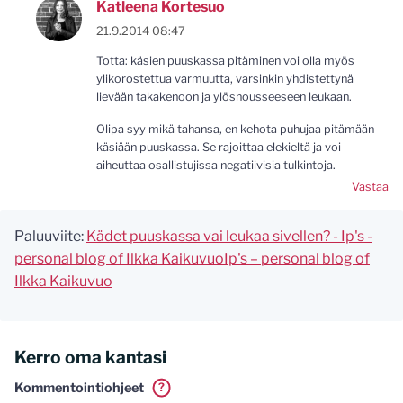
Katleena Kortesuo
21.9.2014 08:47
Totta: käsien puuskassa pitäminen voi olla myös
ylikorostettua varmuutta, varsinkin yhdistettynä
lievään takakenoon ja ylösnousseeseen leukaan.
Olipa syy mikä tahansa, en kehota puhujaa pitämään
käsiään puuskassa. Se rajoittaa elekieltä ja voi
aiheuttaa osallistujissa negatiivisia tulkintoja.
Vastaa
Paluuviite:
Kädet puuskassa vai leukaa sivellen? - Ip's -
personal blog of Ilkka KaikuvuoIp's – personal blog of
Ilkka Kaikuvuo
Kerro oma kantasi
Kommentointiohjeet
?
Tässä blogissa saa kommentoida omalla nimellä tai minun