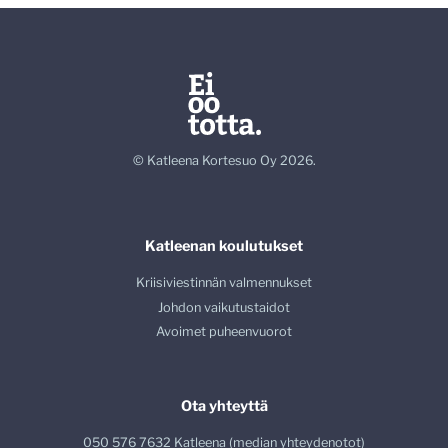
© Katleena Kortesuo Oy 2026.
Katleenan koulutukset
Kriisiviestinnän valmennukset
Johdon vaikutustaidot
Avoimet puheenvuorot
Ota yhteyttä
050 576 7632 Katleena (median yhteydenotot)