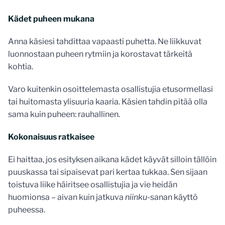
Kädet puheen mukana
Anna käsiesi tahdittaa vapaasti puhetta. Ne liikkuvat
luonnostaan puheen rytmiin ja korostavat tärkeitä
kohtia.
Varo kuitenkin osoittelemasta osallistujia etusormellasi
tai huitomasta ylisuuria kaaria. Käsien tahdin pitää olla
sama kuin puheen: rauhallinen.
Kokonaisuus ratkaisee
Ei haittaa, jos esityksen aikana kädet käyvät silloin tällöin
puuskassa tai sipaisevat pari kertaa tukkaa. Sen sijaan
toistuva liike häiritsee osallistujia ja vie heidän
huomionsa – aivan kuin jatkuva
niinku
-sanan käyttö
puheessa.