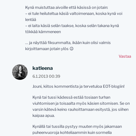
Kynä muistuttaa aivoille että käsissä on jotain:
– ei tule heiluteltua käsiä valtoimenaan, koska kynä voi
lentää
– ei laita käsiä selän taakse, koska selän takana kynä
tökkää kämmeneen
… ja näyttää fiksummalta, ikään kuin olisi valmis
kirjoittamaan jotain ylös 😉
Vastaa
katleena
6.1.2013 00:39
Jouni, kiitos kommentista ja tervetuloa EOT-blogiin!
Kynä tai tussi kädessä estää tosiaan turhan
viuhtomisen ja toisaalta myös käsien sitomisen. Se on
varsin kätevä keino rauhoittamaan esitystä, jos siihen
kaipaa apua.
Kynällä tai tussilla pystyy muuten myös jakamaan
puheenvuoroja kohteliaammin kuin sormella