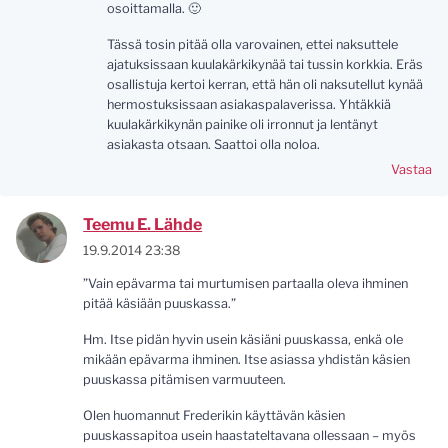
osoittamalla. 🙂
Tässä tosin pitää olla varovainen, ettei naksuttele
ajatuksissaan kuulakärkikynää tai tussin korkkia. Eräs
osallistuja kertoi kerran, että hän oli naksutellut kynää
hermostuksissaan asiakaspalaverissa. Yhtäkkiä
kuulakärkikynän painike oli irronnut ja lentänyt
asiakasta otsaan. Saattoi olla noloa.
Vastaa
Teemu E. Lähde
19.9.2014 23:38
”Vain epävarma tai murtumisen partaalla oleva ihminen
pitää käsiään puuskassa.”
Hm. Itse pidän hyvin usein käsiäni puuskassa, enkä ole
mikään epävarma ihminen. Itse asiassa yhdistän käsien
puuskassa pitämisen varmuuteen.
Olen huomannut Frederikin käyttävän käsien
puuskassapitoa usein haastateltavana ollessaan – myös