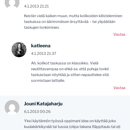
4.1.2013 21:21
Kestän vielä kaiken muun, mutta kolikoiden kilisteleminen
taskuissa on äärimmäisen ärsyttävää – tai ylipäätään
taskujen tonkiminen.
Vastaa
katleena
4.1.2013 21:37
Ah, kolikot taskussa on klassikko. Vielä
nautittavampaa on ehkä se, että puhuja tonkii
taskuistaan nöyhtää ja sitten napauttelee sitä
sormistaan lattialle.
Vastaa
Jouni Katajaharju
6.1.2013 00:26
Yksi käytännön työssä oppimani idea on käyttää joko
kuulakärkikynää tai tussia (olipa takana fläppitaulu tai ei)