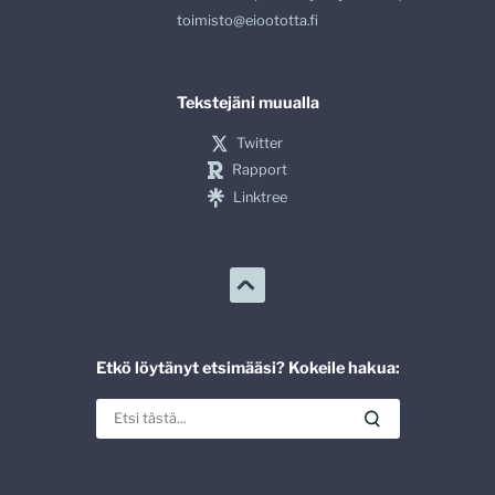
toimisto@eioototta.fi
Tekstejäni muualla
Twitter
Rapport
Linktree
Etkö löytänyt etsimääsi? Kokeile hakua: