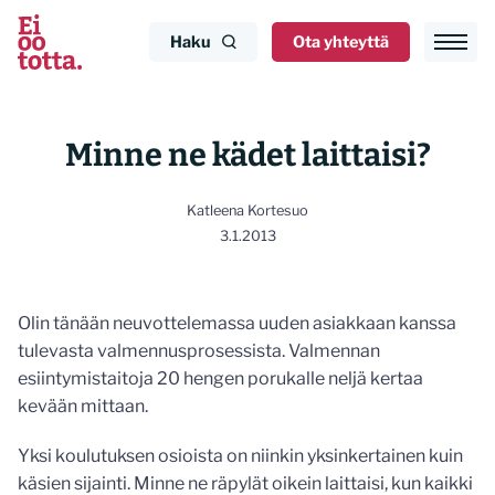
Siirry
sisältöön
Haku
Ota yhteyttä
Minne ne kädet laittaisi?
Katleena Kortesuo
3.1.2013
Olin tänään neuvottelemassa uuden asiakkaan kanssa
tulevasta valmennusprosessista. Valmennan
esiintymistaitoja 20 hengen porukalle neljä kertaa
kevään mittaan.
Yksi koulutuksen osioista on niinkin yksinkertainen kuin
käsien sijainti. Minne ne räpylät oikein laittaisi, kun kaikki