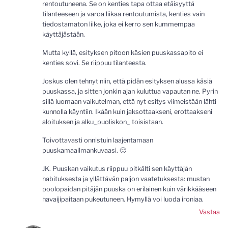
rentoutuneena. Se on kenties tapa ottaa etäisyyttä
tilanteeseen ja varoa liikaa rentoutumista, kenties vain
tiedostamaton liike, joka ei kerro sen kummempaa
käyttäjästään.
Mutta kyllä, esityksen pitoon käsien puuskassapito ei
kenties sovi. Se riippuu tilanteesta.
Joskus olen tehnyt niin, että pidän esityksen alussa käsiä
puuskassa, ja sitten jonkin ajan kuluttua vapautan ne. Pyrin
sillä luomaan vaikutelman, että nyt esitys viimeistään lähti
kunnolla käyntiin. Ikään kuin jaksottaakseni, erottaakseni
aloituksen ja alku_puoliskon_ toisistaan.
Toivottavasti onnistuin laajentamaan
puuskamaailmankuvaasi. 🙂
JK. Puuskan vaikutus riippuu pitkälti sen käyttäjän
habituksesta ja yllättävän paljon vaatetuksesta: mustan
poolopaidan pitäjän puuska on erilainen kuin värikkääseen
havaijipaitaan pukeutuneen. Hymyllä voi luoda ironiaa.
Vastaa