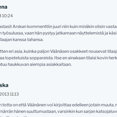
ena
3 10:24
vastasit Arskan kommenttiin juuri niin kuin minäkin olisin vast
 työsulussa, vaan hän pystyy jatkamaan näyttelemistä ja käsik
ilaajan kanssa tahansa.
itten eri asia, kuinka paljon Väänäsen osakkeet nousevat tilaaj
a lopetetuista soppareista. Itse en ainakaan tilaisi kovin herk
ntuu haukkuvan aiempia asiakkaitaan.
ska
.2013 11:13
n totta on että Väänänen voi kirjoittaa edelleen jotain muuta,
ärrän hänen suuttumustaan, varsinkin kun sarjan katsojaluvu