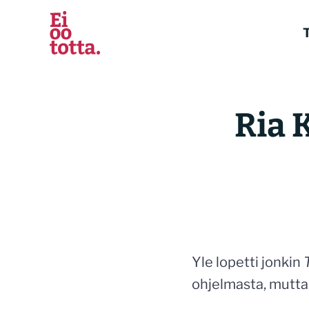
Siirry
sisältöön
T
Ria 
Yle lopetti jonkin
ohjelmasta, mutta