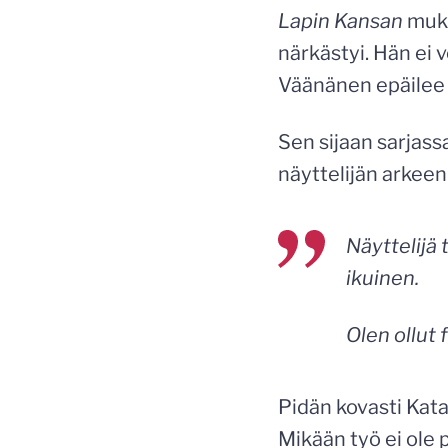
Lapin Kansan
muka
närkästyi. Hän ei 
Väänänen epäilee k
Sen sijaan sarjass
näyttelijän arkeen
Näyttelijä 
ikuinen.
Olen ollut 
Pidän kovasti Kata
Mikään työ ei ole 