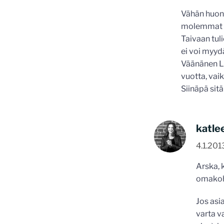
Vähän huono
molemmat sa
Taivaan tul
ei voi myydä
Väänänen La
vuotta, vaikk
Siinäpä sit
katle
4.1.201
Arska, 
omakoht
Jos asi
varta v