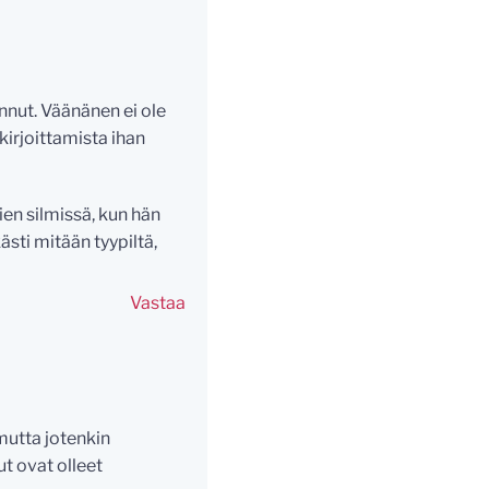
annut. Väänänen ei ole
irjoittamista ihan
ien silmissä, kun hän
ästi mitään tyypiltä,
Vastaa
 mutta jotenkin
t ovat olleet