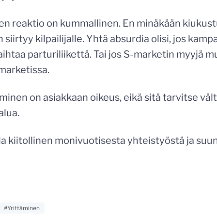
en reaktio on kummallinen. En minäkään kiukust
 siirtyy kilpailijalle. Yhtä absurdia olisi, jos kamp
aihtaa parturiliikettä. Tai jos S-marketin myyjä mu
marketissa.
minen on asiakkaan oikeus, eikä sitä tarvitse vä
alua.
lla kiitollinen monivuotisesta yhteistyöstä ja su
.
#Yrittäminen