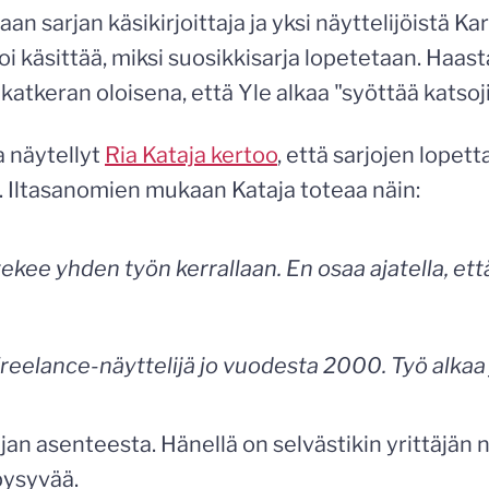
an sarjan käsikirjoittaja ja yksi näyttelijöistä K
voi käsittää, miksi suosikkisarja lopetetaan. Haas
atkeran oloisena, että Yle alkaa "syöttää katsoj
a näytellyt
Ria Kataja kertoo
, että sarjojen lope
. Iltasanomien mukaan Kataja toteaa näin:
tekee yhden työn kerrallaan. En osaa ajatella, että
freelance-näyttelijä jo vuodesta 2000. Työ alkaa 
jan asenteesta. Hänellä on selvästikin yrittäjän
pysyvää.