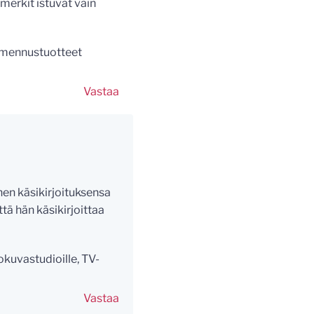
imerkit istuvat vain
almennustuotteet
Vastaa
änen käsikirjoituksensa
ttä hän käsikirjoittaa
okuvastudioille, TV-
Vastaa