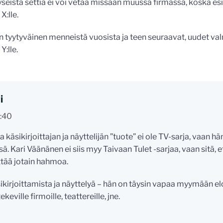
kyseistä settiä ei voi vetää missään muussa firmassa, koska es
X:lle.
len tyytyväinen menneistä vuosista ja teen seuraavat, uudet v
Y:lle.
i
9:40
 käsikirjoittajan ja näyttelijän ”tuote” ei ole TV-sarja, vaan h
sä. Kari Väänänen ei siis myy Taivaan Tulet -sarjaa, vaan sitä, e
ittää jotain hahmoa.
äsikirjoittamista ja näyttelyä – hän on täysin vapaa myymään el
keville firmoille, teattereille, jne.