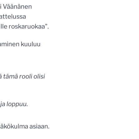
ari Väänänen
tattelussa
ille roskaruokaa".
ttaminen kuuluu
 tämä rooli olisi
ja loppuu.
 näkökulma asiaan.