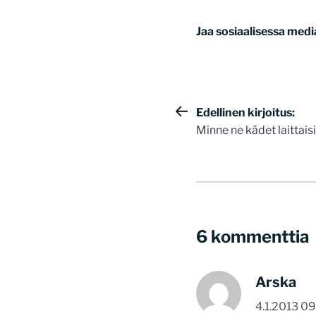
Jaa sosiaalisessa medi
Artikkelie
Edellinen kirjoitus:
Minne ne kädet laittais
selaus
6 kommenttia
Arska
4.1.2013 09