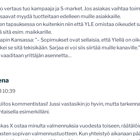
 vertaus tuo kampaaja ja S-market. Jos asiakas vaihtaa toimi
avat myydä tuotteitaan edelleen muille asiakkaille.
ien tapauksessa on kuitenkin niin että YLE omistaa oikeudet s
 sitä esim. maikkarille.
pin Kansassa: ”– Sopimukset ovat sellaisia, että Ylellä on oi
ei se sitä tekisikään. Sarjaa ei voi siis siirtää muille kanaville.”
ä vaaditaan yrittäjän asennetta…
ena
3 10:39
kiitos kommentistasi! Jussi vastasikin jo hyvin, mutta tarkenna
aisella esimerkilläni.
akas X ostaa minulta valmennuksia vuodesta toiseen, räätälöin
asten sopivan valmennustuotteen. Kun yhteistyö aikanaan päät