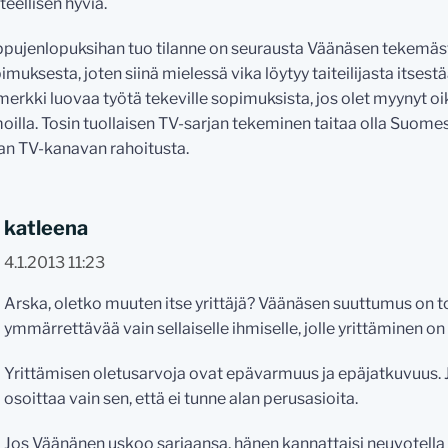
teellisen hyviä.
pujenlopuksihan tuo tilanne on seurausta Väänäsen tekemä
imuksesta, joten siinä mielessä vika löytyy taiteilijasta itses
merkki luovaa työtä tekeville sopimuksista, jos olet myynyt oik
oilla. Tosin tuollaisen TV-sarjan tekeminen taitaa olla Suom
an TV-kanavan rahoitusta.
katleena
4.1.2013 11:23
Arska, oletko muuten itse yrittäjä? Väänäsen suuttumus on 
ymmärrettävää vain sellaiselle ihmiselle, jolle yrittäminen on 
Yrittämisen oletusarvoja ovat epävarmuus ja epäjatkuvuus. J
osoittaa vain sen, että ei tunne alan perusasioita.
Jos Väänänen uskoo sarjaansa, hänen kannattaisi neuvotella 