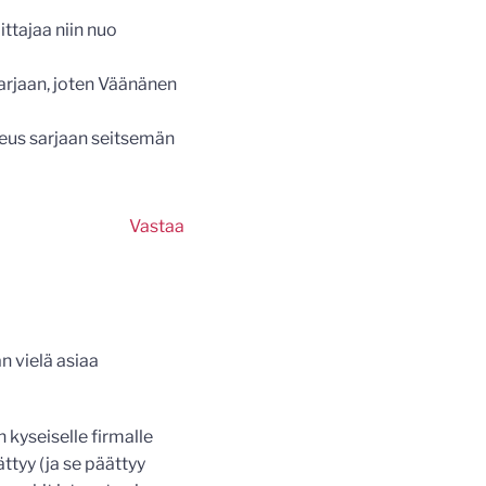
ttajaa niin nuo
arjaan, joten Väänänen
keus sarjaan seitsemän
Vastaa
n vielä asiaa
 kyseiselle firmalle
tyy (ja se päättyy