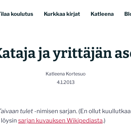
ilaa koulutus
Kurkkaa kirjat
Katleena
Bl
Kataja ja yrittäjän a
Katleena Kortesuo
4.1.2013
Taivaan tulet
-nimisen sarjan. (En ollut kuullutka
 löysin
sarjan kuvauksen Wikipediasta
.)