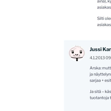
aina), 
asiakas 
Silti o
asiakas 
Jussi Kar
4.1.2013 0
Arska: mutta
ja näyttelyn
sarjaa + es
Ja sitä – k
tuotantoja te