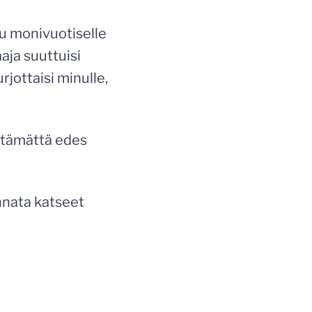
u monivuotiselle
aaja suuttuisi
rjottaisi minulle,
lttämättä edes
unnata katseet