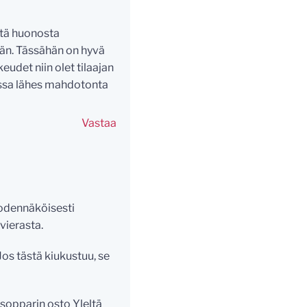
stä huonosta
tään. Tässähän on hyvä
eudet niin olet tilaajan
essa lähes mahdotonta
Vastaa
todennäköisesti
vierasta.
os tästä kiukustuu, se
sopparin osto Yleltä