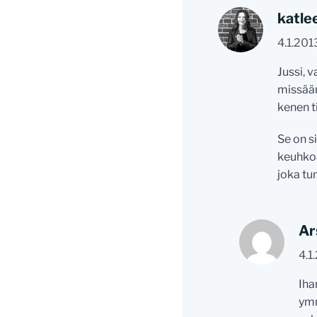
katle
4.1.201
Jussi, 
missään
kenen t
Se on s
keuhkoa
joka tu
Ar
4.1
Iha
ymm