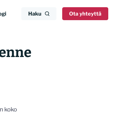
ogi
Haku
Ota yhteyttä
senne
an koko