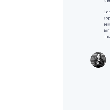
suh
Lop
sop
esi
arm
ilm