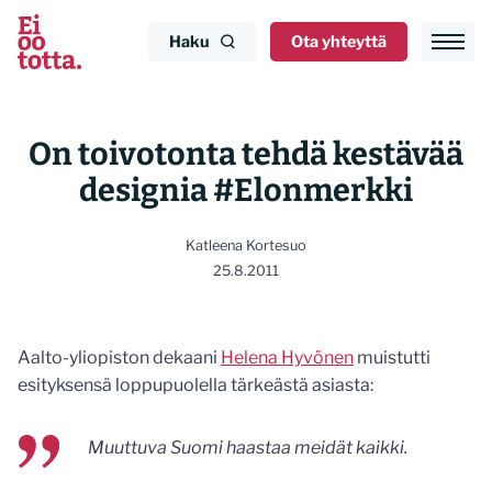
Siirry
sisältöön
Haku
Ota yhteyttä
On toivotonta tehdä kestävää
designia #Elonmerkki
Katleena Kortesuo
25.8.2011
Aalto-yliopiston dekaani
Helena Hyvönen
muistutti
esityksensä loppupuolella tärkeästä asiasta:
Muuttuva Suomi haastaa meidät kaikki.