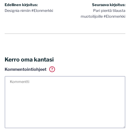
Artikkelien
Edellinen kirjoitus:
Seuraava kirjoitus:
Designia nimiin #Elonmerkki
Pari pientä tilausta
selaus
muotoilijoille #Elonmerkki
Kerro oma kantasi
Kommentointiohjeet
?
Tässä blogissa saa kommentoida omalla nimellä tai minun
tunnistamallani nimimerkillä. Vaadin myös kunnollisen
meiliosoitteen. Minua ja mielipiteitäni saa ilman muuta
kritisoida. Muistathan silti hyvät tavat. Karsin jo etukäteen
kaikki alatyyliset kommentit, mainokset sekä tietenkin
laittomat sisällöt. Mitä perustellummin asiasi esität, sitä
varmemmin se tulee huomioiduksi.