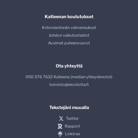
Katleenan koulutukset
Kriisiviestinnän valmennukset
Johdon vaikutustaidot
Avoimet puheenvuorot
Ota yhteyttä
050 576 7632 Katleena (median yhteydenotot)
toimisto@eioototta.fi
Tekstejäni muualla
Twitter
Rapport
Linktree