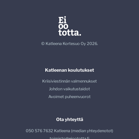
© Katleena Kortesuo Oy 2026.
Katleenan koulutukset
Kriisiviestinnän valmennukset
Johdon vaikutustaidot
Avoimet puheenvuorot
Ota yhteyttä
050 576 7632 Katleena (median yhteydenotot)
toimisto@eioototta.fi