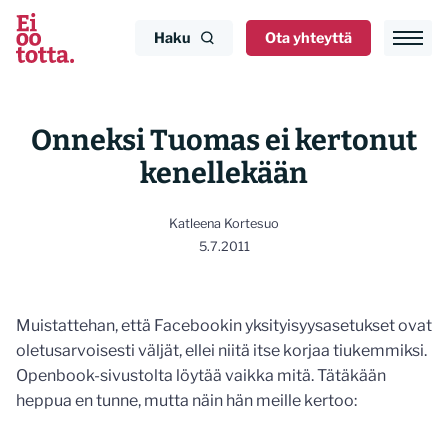
Siirry
sisältöön
Haku
Ota yhteyttä
Onneksi Tuomas ei kertonut
kenellekään
Katleena Kortesuo
5.7.2011
Muistattehan, että Facebookin yksityisyysasetukset ovat
oletusarvoisesti väljät, ellei niitä itse korjaa tiukemmiksi.
Openbook-sivustolta löytää vaikka mitä. Tätäkään
heppua en tunne, mutta näin hän meille kertoo: