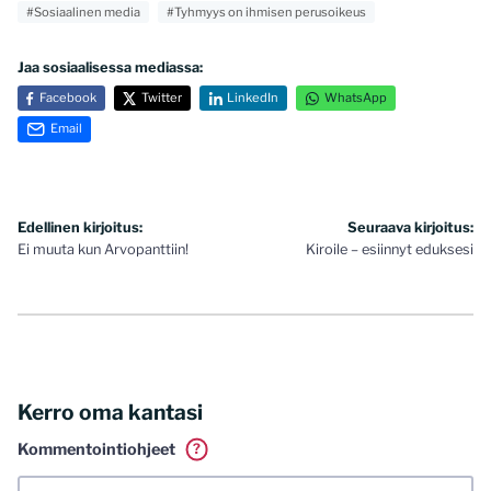
#Sosiaalinen media
#Tyhmyys on ihmisen perusoikeus
Jaa sosiaalisessa mediassa:
Facebook
Twitter
LinkedIn
WhatsApp
Email
Artikkelien
Edellinen kirjoitus:
Seuraava kirjoitus:
Ei muuta kun Arvopanttiin!
Kiroile – esiinnyt eduksesi
selaus
Kerro oma kantasi
Kommentointiohjeet
?
Tässä blogissa saa kommentoida omalla nimellä tai minun
tunnistamallani nimimerkillä. Vaadin myös kunnollisen