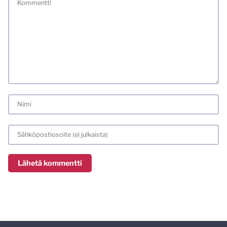
meiliosoitteen. Minua ja mielipiteitäni saa ilman muuta
kritisoida. Muistathan silti hyvät tavat. Karsin jo etukäteen
kaikki alatyyliset kommentit, mainokset sekä tietenkin
laittomat sisällöt. Mitä perustellummin asiasi esität, sitä
varmemmin se tulee huomioiduksi.