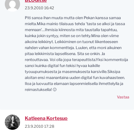
BLOGitse
23.9.2010 16:42
Piti sanoa ihan muuta mutta olen Pekan kanssa samaa
mielta.Mika mainio tilaisuus tehda 'tasta se alkoi ja tassa
mennaan'…Ihmisia kiinnosta mita taustalla tapahtuu,
kuinka jokin syntyy, miten se on tehty.Mina olen viime
aikoina leikkinyt. Leikkiminen on tuonut liikenteeseen
nahden vahan kommentteja. Luulen, etta moni aikuinen
pitaa leikkimista lapsellisena. Sita se onkin. Ja
rentouttavaa. Voi olla jopa terapeuttista.Yksi kommentoija
sanoi kuinka digital fun tekisi hyvaa kaikille
tyouupumuksesta ja masennuksesta karsiville.Siksipa
aloitan ensi maanantaina uuden digital fun kuvahaasteen.
Iloa ja luovuutta elamaan lapsenmielisella ihmettelylla ja
reimastuksella! 🙂
Vastaa
Katleena Kortesuo
23.9.2010 17:28