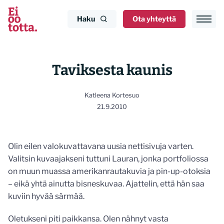
Siirry
sisältöön
Haku
Ota yhteyttä
Taviksesta kaunis
Katleena Kortesuo
21.9.2010
Olin eilen valokuvattavana uusia nettisivuja varten.
Valitsin kuvaajakseni tuttuni Lauran, jonka portfoliossa
on muun muassa amerikanrautakuvia ja pin-up-otoksia
– eikä yhtä ainutta bisneskuvaa. Ajattelin, että hän saa
kuviin hyvää särmää.
Oletukseni piti paikkansa. Olen nähnyt vasta