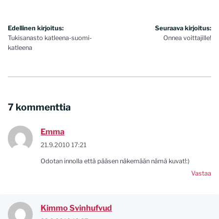
Artikkelien
Edellinen kirjoitus:
Seuraava kirjoitus:
Tukisanasto katleena-suomi-
Onnea voittajille!
selaus
katleena
7 kommenttia
Emma
21.9.2010 17:21
Odotan innolla että pääsen näkemään nämä kuvat!:)
Vastaa
Kimmo Svinhufvud