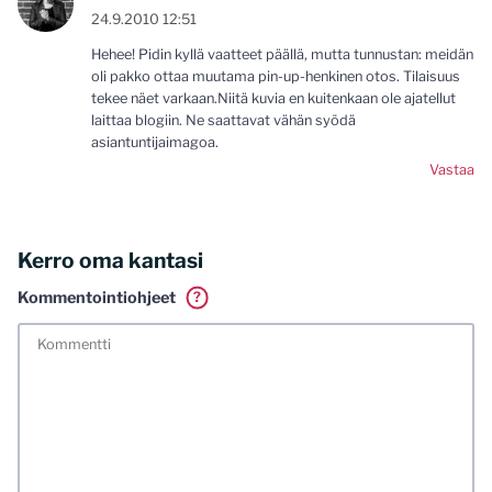
24.9.2010 12:51
Hehee! Pidin kyllä vaatteet päällä, mutta tunnustan: meidän
oli pakko ottaa muutama pin-up-henkinen otos. Tilaisuus
tekee näet varkaan.Niitä kuvia en kuitenkaan ole ajatellut
laittaa blogiin. Ne saattavat vähän syödä
asiantuntijaimagoa.
Vastaa
Kerro oma kantasi
Kommentointiohjeet
?
Tässä blogissa saa kommentoida omalla nimellä tai minun
tunnistamallani nimimerkillä. Vaadin myös kunnollisen
meiliosoitteen. Minua ja mielipiteitäni saa ilman muuta
kritisoida. Muistathan silti hyvät tavat. Karsin jo etukäteen
kaikki alatyyliset kommentit, mainokset sekä tietenkin
laittomat sisällöt. Mitä perustellummin asiasi esität, sitä
varmemmin se tulee huomioiduksi.