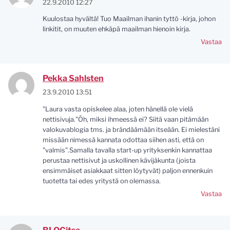
22.9.2010 12:27
Kuulostaa hyvältä! Tuo Maailman ihanin tyttö -kirja, johon
linkitit, on muuten ehkäpä maailman hienoin kirja.
Vastaa
Pekka Sahlsten
23.9.2010 13:51
"Laura vasta opiskelee alaa, joten hänellä ole vielä
nettisivuja."Öh, miksi ihmeessä ei? Siitä vaan pitämään
valokuvablogia tms. ja brändäämään itseään. Ei mielestäni
missään nimessä kannata odottaa siihen asti, että on
"valmis".Samalla tavalla start-up yrityksenkin kannattaa
perustaa nettisivut ja uskollinen kävijäkunta (joista
ensimmäiset asiakkaat sitten löytyvät) paljon ennenkuin
tuotetta tai edes yritystä on olemassa.
Vastaa