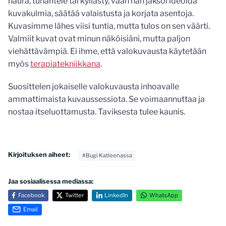
naura, tuhahtele tai kyllästy, vaan hän jaksoi ideoida
kuvakulmia, säätää valaistusta ja korjata asentoja.
Kuvasimme lähes viisi tuntia, mutta tulos on sen väärti.
Valmiit kuvat ovat minun näköisiäni, mutta paljon
viehättävämpiä. Ei ihme, että valokuvausta käytetään
myös
terapiatekniikkana
.
Suosittelen jokaiselle valokuvausta inhoavalle
ammattimaista kuvaussessiota. Se voimaannuttaa ja
nostaa itseluottamusta. Taviksesta tulee kaunis.
Kirjoituksen aiheet:
#Bugi Katleenassa
Jaa sosiaalisessa mediassa:
Facebook
Twitter
LinkedIn
WhatsApp
Email