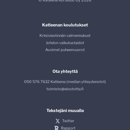
© Katleena Kortesuo Oy 2026.
Katleenan koulutukset
Kriisiviestinnän valmennukset
Johdon vaikutustaidot
Avoimet puheenvuorot
Ota yhteyttä
050 576 7632 Katleena (median yhteydenotot)
toimisto@eioototta.fi
Tekstejäni muualla
Twitter
Rapport