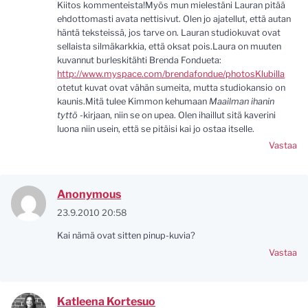
Kiitos kommenteista!Myös mun mielestäni Lauran pitää
ehdottomasti avata nettisivut. Olen jo ajatellut, että autan
häntä teksteissä, jos tarve on. Lauran studiokuvat ovat
sellaista silmäkarkkia, että oksat pois.Laura on muuten
kuvannut burleskitähti Brenda Fondueta:
http://www.myspace.com/brendafondue/photosKlubilla
otetut kuvat ovat vähän sumeita, mutta studiokansio on
kaunis.Mitä tulee Kimmon kehumaan
Maailman ihanin
tyttö
-kirjaan, niin se on upea. Olen ihaillut sitä kaverini
luona niin usein, että se pitäisi kai jo ostaa itselle.
Vastaa
Anonymous
23.9.2010 20:58
Kai nämä ovat sitten pinup-kuvia?
Vastaa
Katleena Kortesuo