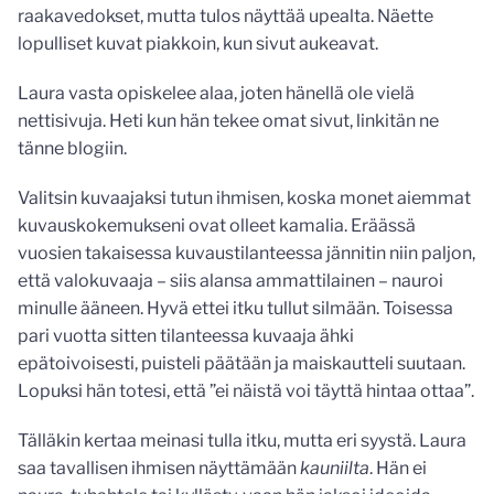
raakavedokset, mutta tulos näyttää upealta. Näette
lopulliset kuvat piakkoin, kun sivut aukeavat.
Laura vasta opiskelee alaa, joten hänellä ole vielä
nettisivuja. Heti kun hän tekee omat sivut, linkitän ne
tänne blogiin.
Valitsin kuvaajaksi tutun ihmisen, koska monet aiemmat
kuvauskokemukseni ovat olleet kamalia. Eräässä
vuosien takaisessa kuvaustilanteessa jännitin niin paljon,
että valokuvaaja – siis alansa ammattilainen – nauroi
minulle ääneen. Hyvä ettei itku tullut silmään. Toisessa
pari vuotta sitten tilanteessa kuvaaja ähki
epätoivoisesti, puisteli päätään ja maiskautteli suutaan.
Lopuksi hän totesi, että ”ei näistä voi täyttä hintaa ottaa”.
Tälläkin kertaa meinasi tulla itku, mutta eri syystä. Laura
saa tavallisen ihmisen näyttämään
kauniilta
. Hän ei