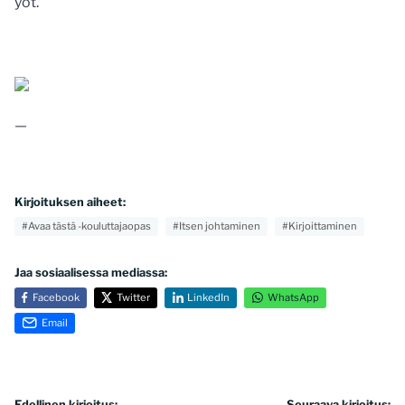
yöt.
—
Kirjoituksen aiheet:
#Avaa tästä -kouluttajaopas
#Itsen johtaminen
#Kirjoittaminen
Jaa sosiaalisessa mediassa:
Facebook
Twitter
LinkedIn
WhatsApp
Email
Edellinen kirjoitus:
Seuraava kirjoitus: