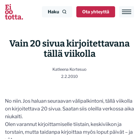
Siirry
sisältöön
Haku
Ota yhteyttä
Vain 20 sivua kirjoitettavana
tällä viikolla
Katleena Kortesuo
2.2.2010
No niin. Jos haluan seuraavan välipalkintoni, tällä viikolla
on kirjoitettava 20 sivua. Saatan siis oleilla verkossa aika
niukalti.
Olen varannut kirjoittamiselle tiistain, keskiviikon ja
torstain, mutta taidanpa kirjoittaa myös loput päivät – ja