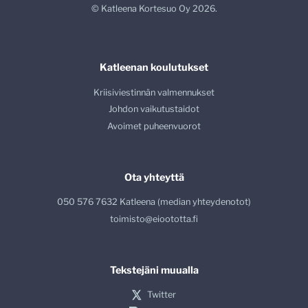
© Katleena Kortesuo Oy 2026.
Katleenan koulutukset
Kriisiviestinnän valmennukset
Johdon vaikutustaidot
Avoimet puheenvuorot
Ota yhteyttä
050 576 7632 Katleena (median yhteydenotot)
toimisto@eioototta.fi
Tekstejäni muualla
Twitter