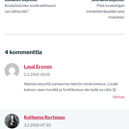
Artikkelien
Kouluttaisinko konkreettisesti
Pidä kouluttajan
selaus
vai ylätasolla?
menetelmäpankki aina
mukanasi
4 kommenttia
Lassi Eronen
2.2.2010 19:20
Haistan kevyttä sarkasmia tekstin otsikoinnissa. Lisäät
katsos vaan riviväliä ja fonttikokoa niin kyllä se siitä 😉
Vastaa
Katleena Kortesuo
3.2.2010 07:33