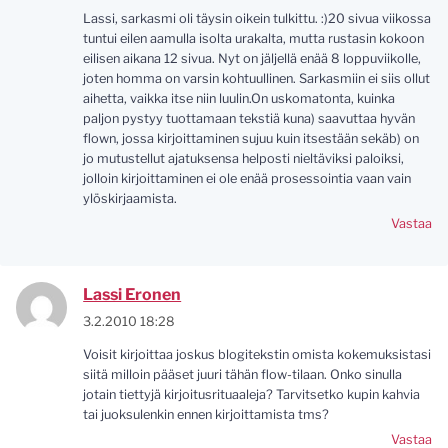
Lassi, sarkasmi oli täysin oikein tulkittu. :)20 sivua viikossa
tuntui eilen aamulla isolta urakalta, mutta rustasin kokoon
eilisen aikana 12 sivua. Nyt on jäljellä enää 8 loppuviikolle,
joten homma on varsin kohtuullinen. Sarkasmiin ei siis ollut
aihetta, vaikka itse niin luulin.On uskomatonta, kuinka
paljon pystyy tuottamaan tekstiä kuna) saavuttaa hyvän
flown, jossa kirjoittaminen sujuu kuin itsestään sekäb) on
jo mutustellut ajatuksensa helposti nieltäviksi paloiksi,
jolloin kirjoittaminen ei ole enää prosessointia vaan vain
ylöskirjaamista.
Vastaa
Lassi Eronen
3.2.2010 18:28
Voisit kirjoittaa joskus blogitekstin omista kokemuksistasi
siitä milloin pääset juuri tähän flow-tilaan. Onko sinulla
jotain tiettyjä kirjoitusrituaaleja? Tarvitsetko kupin kahvia
tai juoksulenkin ennen kirjoittamista tms?
Vastaa