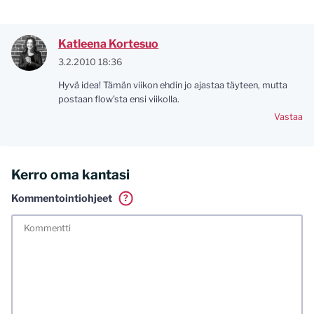
Katleena Kortesuo
3.2.2010 18:36
Hyvä idea! Tämän viikon ehdin jo ajastaa täyteen, mutta
postaan flow'sta ensi viikolla.
Vastaa
Kerro oma kantasi
Kommentointiohjeet
?
Tässä blogissa saa kommentoida omalla nimellä tai minun
tunnistamallani nimimerkillä. Vaadin myös kunnollisen
meiliosoitteen. Minua ja mielipiteitäni saa ilman muuta
kritisoida. Muistathan silti hyvät tavat. Karsin jo etukäteen
kaikki alatyyliset kommentit, mainokset sekä tietenkin
laittomat sisällöt. Mitä perustellummin asiasi esität, sitä
varmemmin se tulee huomioiduksi.