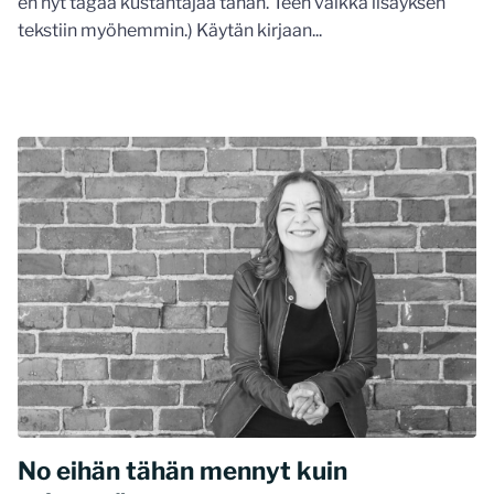
en nyt tägää kustantajaa tähän. Teen vaikka lisäyksen
tekstiin myöhemmin.) Käytän kirjaan...
No eihän tähän mennyt kuin