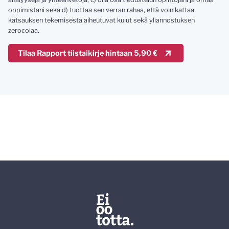
oppimistani sekä d) tuottaa sen verran rahaa, että voin kattaa
katsauksen tekemisestä aiheutuvat kulut sekä yliannostuksen
zerocolaa.
Tilaa Rapport tiistaikirje hintaan 5,90 €