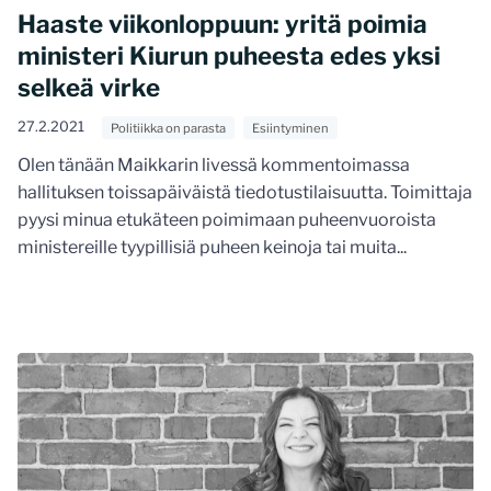
Haaste viikonloppuun: yritä poimia
ministeri Kiurun puheesta edes yksi
selkeä virke
27.2.2021
Politiikka on parasta
Esiintyminen
Olen tänään Maikkarin livessä kommentoimassa
hallituksen toissapäiväistä tiedotustilaisuutta. Toimittaja
pyysi minua etukäteen poimimaan puheenvuoroista
ministereille tyypillisiä puheen keinoja tai muita...