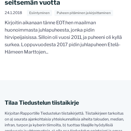
seitsemän vuotta
24.1.2018
Esiintyminen
Puheen pitäminen ja kirjoittaminen
Kirjoitin aikanaan tänne EOT:hen maailman
huonoimmasta juhlapuheesta, jonka pidin
hirvipeijaisissa. Silloin oli vuosi 2011, ja puheeni oli kyllä
surkea. Loppuvuodesta 2017 pidin juhlapuheen Etelä-
Hämeen Marttojen...
Tilaa Tiedustelun tiistaikirje
Kirjoitan Rapportille Tiedustelun tiistaikirjettä. Tiistaikirjeen tarkoitus
on a) seurata ajankohtaisia yhteiskunnallisia aiheita talouden, median,
infran, turpon ja kyberin tiimoilta, b) tuottaa tilaajille hyödyllisiä
analyyseja ja yhteenvetoja, c) olla osa tiedustelun opintojani ja omaa