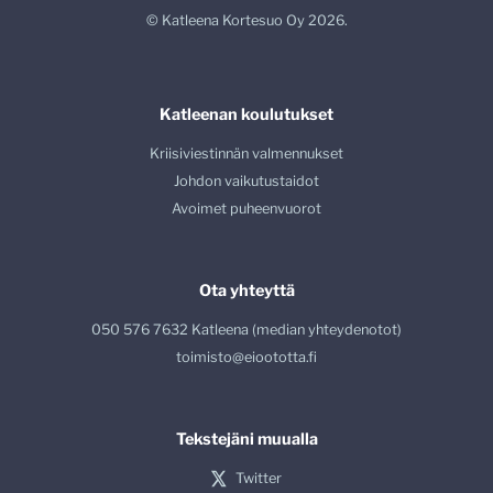
© Katleena Kortesuo Oy 2026.
Katleenan koulutukset
Kriisiviestinnän valmennukset
Johdon vaikutustaidot
Avoimet puheenvuorot
Ota yhteyttä
050 576 7632 Katleena (median yhteydenotot)
toimisto@eioototta.fi
Tekstejäni muualla
Twitter