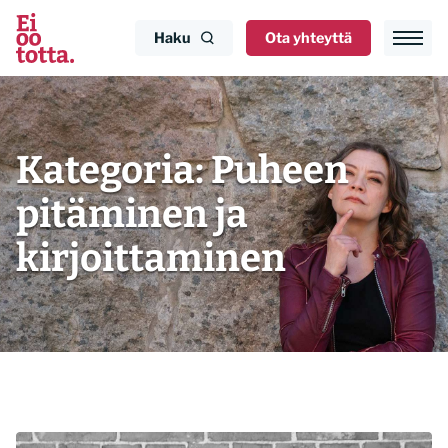
Siirry
sisältöön
Haku
Ota yhteyttä
Kategoria:
Puheen
pitäminen ja
kirjoittaminen