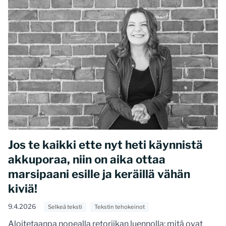
Jos te kaikki ette nyt heti käynnistä
akkuporaa, niin on aika ottaa
marsipaani esille ja keräillä vähän
kiviä!
9.4.2026
Selkeä teksti
Tekstin tehokeinot
Aloitetaanpa nopealla retoriikan luennolla: mitä ovat