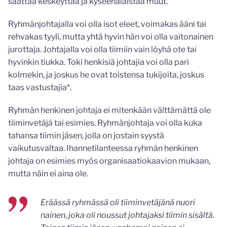
saattaa keskeyttää ja kyseenalaistaa muut.
Ryhmänjohtajalla voi olla isot eleet, voimakas ääni tai
rehvakas tyyli, mutta yhtä hyvin hän voi olla vaitonainen
jurottaja. Johtajalla voi olla tiimiin vain löyhä ote tai
hyvinkin tiukka. Toki henkisiä johtajia voi olla pari
kolmekin, ja joskus he ovat toistensa tukijoita, joskus
taas vastustajia*.
Ryhmän henkinen johtaja ei mitenkään välttämättä ole
tiiminvetäjä tai esimies. Ryhmänjohtaja voi olla kuka
tahansa tiimin jäsen, jolla on jostain syystä
vaikutusvaltaa. Ihannetilanteessa ryhmän henkinen
johtaja on esimies myös organisaatiokaavion mukaan,
mutta näin ei aina ole.
Eräässä ryhmässä oli tiiminvetäjänä nuori
nainen, joka oli noussut johtajaksi tiimin sisältä.