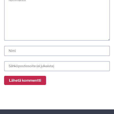
meiliosoitteen. Minua ja mielipiteitäni saa ilman muuta
kritisoida. Muistathan silti hyvät tavat. Karsin jo etukäteen
kaikki alatyyliset kommentit, mainokset sekä tietenkin
laittomat sisällöt. Mitä perustellummin asiasi esität, sitä
varmemmin se tulee huomioiduksi.