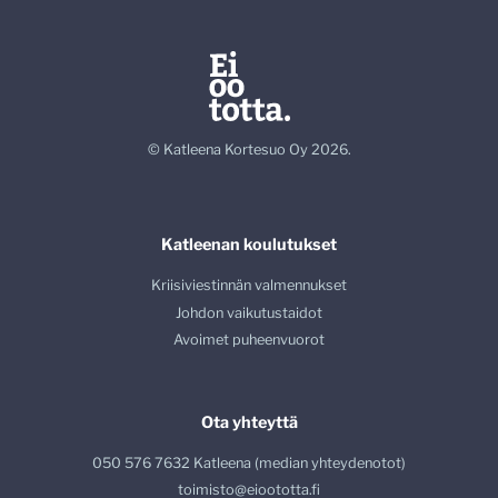
© Katleena Kortesuo Oy 2026.
Katleenan koulutukset
Kriisiviestinnän valmennukset
Johdon vaikutustaidot
Avoimet puheenvuorot
Ota yhteyttä
050 576 7632 Katleena (median yhteydenotot)
toimisto@eioototta.fi