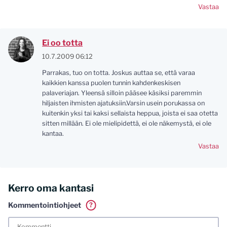
Vastaa
Ei oo totta
10.7.2009 06:12
Parrakas, tuo on totta. Joskus auttaa se, että varaa
kaikkien kanssa puolen tunnin kahdenkeskisen
palaveriajan. Yleensä silloin pääsee käsiksi paremmin
hiljaisten ihmisten ajatuksiin.Varsin usein porukassa on
kuitenkin yksi tai kaksi sellaista heppua, joista ei saa otetta
sitten millään. Ei ole mielipidettä, ei ole näkemystä, ei ole
kantaa.
Vastaa
Kerro oma kantasi
Kommentointiohjeet
?
Tässä blogissa saa kommentoida omalla nimellä tai minun
tunnistamallani nimimerkillä. Vaadin myös kunnollisen