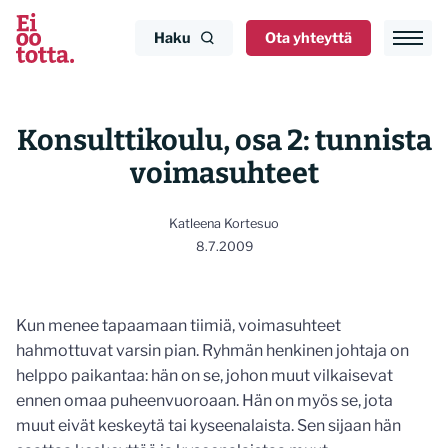
Siirry
sisältöön
Haku
Ota yhteyttä
Konsulttikoulu, osa 2: tunnista
voimasuhteet
Katleena Kortesuo
8.7.2009
Kun menee tapaamaan tiimiä, voimasuhteet
hahmottuvat varsin pian. Ryhmän henkinen johtaja on
helppo paikantaa: hän on se, johon muut vilkaisevat
ennen omaa puheenvuoroaan. Hän on myös se, jota
muut eivät keskeytä tai kyseenalaista. Sen sijaan hän