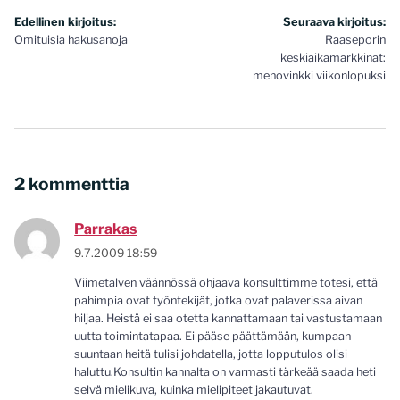
Artikkelien
Edellinen kirjoitus:
Seuraava kirjoitus:
Omituisia hakusanoja
Raaseporin
selaus
keskiaikamarkkinat:
menovinkki viikonlopuksi
2 kommenttia
Parrakas
9.7.2009 18:59
Viimetalven väännössä ohjaava konsulttimme totesi, että
pahimpia ovat työntekijät, jotka ovat palaverissa aivan
hiljaa. Heistä ei saa otetta kannattamaan tai vastustamaan
uutta toimintatapaa. Ei pääse päättämään, kumpaan
suuntaan heitä tulisi johdatella, jotta lopputulos olisi
haluttu.Konsultin kannalta on varmasti tärkeää saada heti
selvä mielikuva, kuinka mielipiteet jakautuvat.