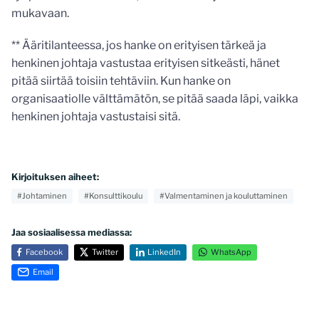
mukavaan.
** Ääritilanteessa, jos hanke on erityisen tärkeä ja
henkinen johtaja vastustaa erityisen sitkeästi, hänet
pitää siirtää toisiin tehtäviin. Kun hanke on
organisaatiolle välttämätön, se pitää saada läpi, vaikka
henkinen johtaja vastustaisi sitä.
Kirjoituksen aiheet:
#Johtaminen
#Konsulttikoulu
#Valmentaminen ja kouluttaminen
Jaa sosiaalisessa mediassa:
Facebook
Twitter
LinkedIn
WhatsApp
Email