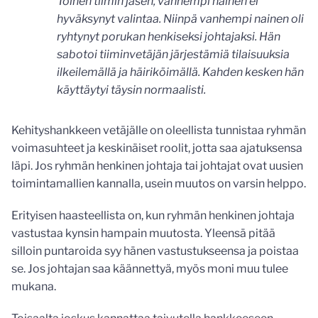
Toinen tiimin jäsen, vanhempi nainen ei
hyväksynyt valintaa. Niinpä vanhempi nainen oli
ryhtynyt porukan henkiseksi johtajaksi. Hän
sabotoi tiiminvetäjän järjestämiä tilaisuuksia
ilkeilemällä ja häiriköimällä. Kahden kesken hän
käyttäytyi täysin normaalisti.
Kehityshankkeen vetäjälle on oleellista tunnistaa ryhmän
voimasuhteet ja keskinäiset roolit, jotta saa ajatuksensa
läpi. Jos ryhmän henkinen johtaja tai johtajat ovat uusien
toimintamallien kannalla, usein muutos on varsin helppo.
Erityisen haasteellista on, kun ryhmän henkinen johtaja
vastustaa kynsin hampain muutosta. Yleensä pitää
silloin puntaroida syy hänen vastustukseensa ja poistaa
se. Jos johtajan saa käännettyä, myös moni muu tulee
mukana.