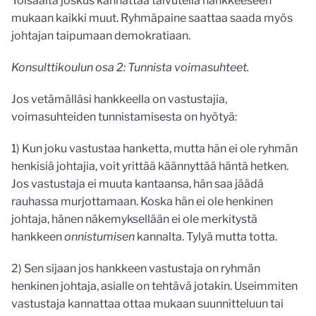
Toisaalta joskus kannattaa taivutella hankkeeseen
mukaan kaikki muut. Ryhmäpaine saattaa saada myös
johtajan taipumaan demokratiaan.
Konsulttikoulun osa 2: Tunnista voimasuhteet.
Jos vetämälläsi hankkeella on vastustajia,
voimasuhteiden tunnistamisesta on hyötyä:
1) Kun joku vastustaa hanketta, mutta hän ei ole ryhmän
henkisiä johtajia, voit yrittää käännyttää häntä hetken.
Jos vastustaja ei muuta kantaansa, hän saa jäädä
rauhassa murjottamaan. Koska hän ei ole henkinen
johtaja, hänen näkemyksellään ei ole merkitystä
hankkeen
onnistumisen
kannalta. Tylyä mutta totta.
2) Sen sijaan jos hankkeen vastustaja on ryhmän
henkinen johtaja, asialle on tehtävä jotakin. Useimmiten
vastustaja kannattaa ottaa mukaan suunnitteluun tai