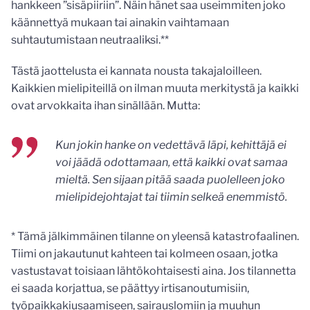
hankkeen ”sisäpiiriin”. Näin hänet saa useimmiten joko
käännettyä mukaan tai ainakin vaihtamaan
suhtautumistaan neutraaliksi.**
Tästä jaottelusta ei kannata nousta takajaloilleen.
Kaikkien mielipiteillä on ilman muuta merkitystä ja kaikki
ovat arvokkaita ihan sinällään. Mutta:
Kun jokin hanke on vedettävä läpi, kehittäjä ei
voi jäädä odottamaan, että kaikki ovat samaa
mieltä. Sen sijaan pitää saada puolelleen joko
mielipidejohtajat tai tiimin selkeä enemmistö.
* Tämä jälkimmäinen tilanne on yleensä katastrofaalinen.
Tiimi on jakautunut kahteen tai kolmeen osaan, jotka
vastustavat toisiaan lähtökohtaisesti aina. Jos tilannetta
ei saada korjattua, se päättyy irtisanoutumisiin,
työpaikkakiusaamiseen, sairauslomiin ja muuhun