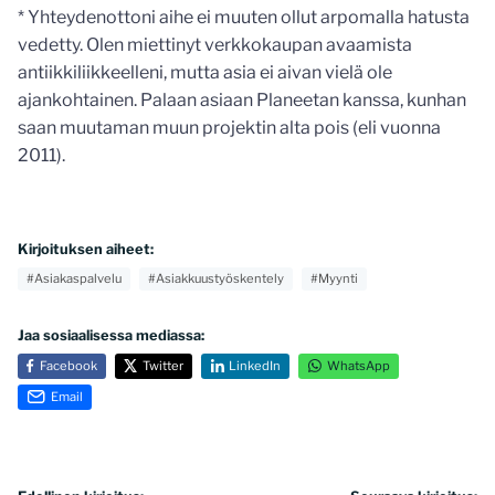
* Yhteydenottoni aihe ei muuten ollut arpomalla hatusta
vedetty. Olen miettinyt verkkokaupan avaamista
antiikkiliikkeelleni, mutta asia ei aivan vielä ole
ajankohtainen. Palaan asiaan Planeetan kanssa, kunhan
saan muutaman muun projektin alta pois (eli vuonna
2011).
Kirjoituksen aiheet:
#Asiakaspalvelu
#Asiakkuustyöskentely
#Myynti
Jaa sosiaalisessa mediassa:
Facebook
Twitter
LinkedIn
WhatsApp
Email