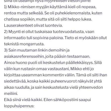
siinä oli useampi hyvä myynnillisen viestin piirre:
1) Mikko-nimisen myyjän käyttämä kieli oli nopeaa,
rentoa mutta selkeää. Se oli puhekielenomaista, kuten
chatissa sopiikin, mutta sitä oli silti helppo lukea.
Lauserakenteet olivat luontevia.
2) Myynti ei ollut tuskaisaa tuotevuodatusta, vaan
informaatio tuli sopivina paloina. Tieto ei myöskään ollut
teknistä mongerrusta.
3) Sain muutaman linkin demoihin ja
asiakasreferensseihin, joita pääsin testaamaan.
Ainoa huono puoli oli keskustelun päällekkäisyys. Sillä
välin kun rustasin omaa vastaustani, Mikko ehti jo
kirjoittaa useamman kommentin väliin. Tämä oli silti ihan
siedettävää, koska kaikki puheenvuorot näkyivät yhtä
aikaa ruudulla, ja sain keskustelusta vielä yhteenvedon
meiliini.
Eikä siinä vielä kaikki. Eilen sähköpostiini saapui
loppuhuipennus: