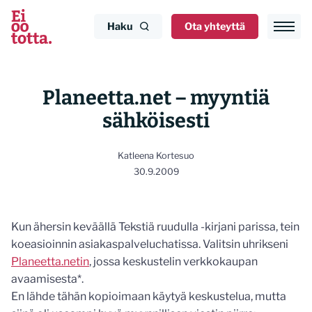
Siirry
sisältöön
Haku
Ota yhteyttä
Planeetta.net – myyntiä
sähköisesti
Katleena Kortesuo
30.9.2009
Kun ähersin keväällä Tekstiä ruudulla -kirjani parissa, tein
koeasioinnin asiakaspalveluchatissa. Valitsin uhrikseni
Planeetta.netin
, jossa keskustelin verkkokaupan
avaamisesta*.
En lähde tähän kopioimaan käytyä keskustelua, mutta