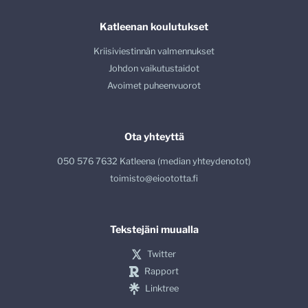
Katleenan koulutukset
Kriisiviestinnän valmennukset
Johdon vaikutustaidot
Avoimet puheenvuorot
Ota yhteyttä
050 576 7632 Katleena (median yhteydenotot)
toimisto@eioototta.fi
Tekstejäni muualla
Twitter
Rapport
Linktree