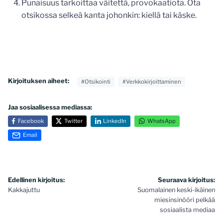
Punaisuus tarkoittaa väitettä, provokaatiota. Ota
otsikossa selkeä kanta johonkin: kiellä tai käske.
Kirjoituksen aiheet:
#Otsikointi
#Verkkokirjoittaminen
Jaa sosiaalisessa mediassa:
Facebook
Twitter
LinkedIn
WhatsApp
Email
Artikkelien
Edellinen kirjoitus:
Seuraava kirjoitus:
Kakkajuttu
Suomalainen keski-ikäinen
selaus
miesinsinööri pelkää
sosiaalista mediaa