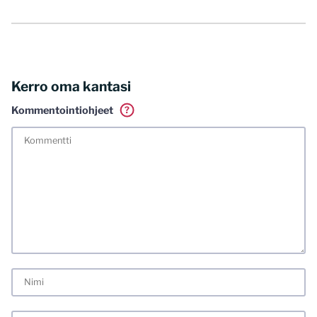
Kerro oma kantasi
Kommentointiohjeet
?
Tässä blogissa saa kommentoida omalla nimellä tai minun
tunnistamallani nimimerkillä. Vaadin myös kunnollisen
meiliosoitteen. Minua ja mielipiteitäni saa ilman muuta
kritisoida. Muistathan silti hyvät tavat. Karsin jo etukäteen
kaikki alatyyliset kommentit, mainokset sekä tietenkin
laittomat sisällöt. Mitä perustellummin asiasi esität, sitä
varmemmin se tulee huomioiduksi.