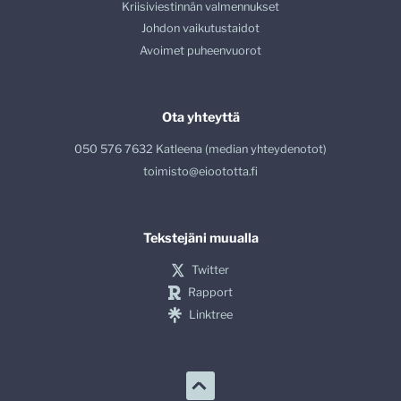
Kriisiviestinnän valmennukset
Johdon vaikutustaidot
Avoimet puheenvuorot
Ota yhteyttä
050 576 7632 Katleena (median yhteydenotot)
toimisto@eioototta.fi
Tekstejäni muualla
Twitter
Rapport
Linktree