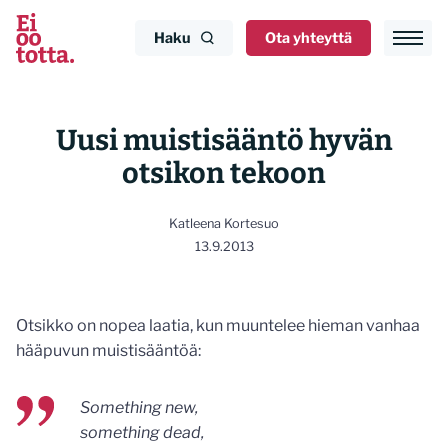
Siirry
sisältöön
Haku
Ota yhteyttä
Uusi muistisääntö hyvän
otsikon tekoon
Katleena Kortesuo
13.9.2013
Otsikko on nopea laatia, kun muuntelee hieman vanhaa
hääpuvun muistisääntöä:
Something new,
something dead,