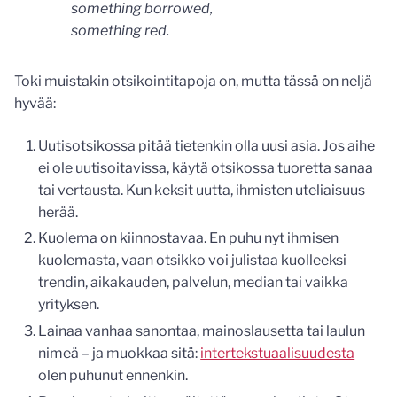
something borrowed,
something red.
Toki muistakin otsikointitapoja on, mutta tässä on neljä
hyvää:
Uutisotsikossa pitää tietenkin olla uusi asia. Jos aihe
ei ole uutisoitavissa, käytä otsikossa tuoretta sanaa
tai vertausta. Kun keksit uutta, ihmisten uteliaisuus
herää.
Kuolema on kiinnostavaa. En puhu nyt ihmisen
kuolemasta, vaan otsikko voi julistaa kuolleeksi
trendin, aikakauden, palvelun, median tai vaikka
yrityksen.
Lainaa vanhaa sanontaa, mainoslausetta tai laulun
nimeä – ja muokkaa sitä:
intertekstuaalisuudesta
olen puhunut ennenkin.