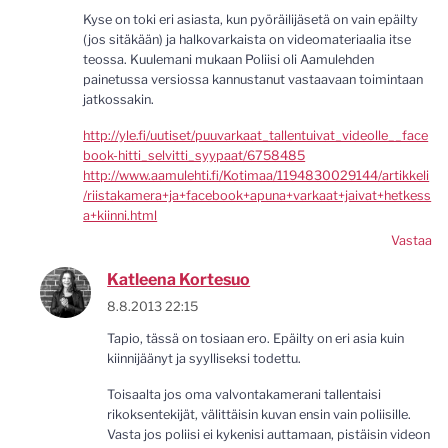
Kyse on toki eri asiasta, kun pyöräilijäsetä on vain epäilty
(jos sitäkään) ja halkovarkaista on videomateriaalia itse
teossa. Kuulemani mukaan Poliisi oli Aamulehden
painetussa versiossa kannustanut vastaavaan toimintaan
jatkossakin.
http://yle.fi/uutiset/puuvarkaat_tallentuivat_videolle__face
book-hitti_selvitti_syypaat/6758485
http://www.aamulehti.fi/Kotimaa/1194830029144/artikkeli
/riistakamera+ja+facebook+apuna+varkaat+jaivat+hetkess
a+kiinni.html
Vastaa
Katleena Kortesuo
8.8.2013 22:15
Tapio, tässä on tosiaan ero. Epäilty on eri asia kuin
kiinnijäänyt ja syylliseksi todettu.
Toisaalta jos oma valvontakamerani tallentaisi
rikoksentekijät, välittäisin kuvan ensin vain poliisille.
Vasta jos poliisi ei kykenisi auttamaan, pistäisin videon