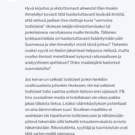
Hyvä kirjoitus ja ehdottomasti aiheesta! Olen itsekin
ihmetellyt kovasti tätä huolestuttavasti leviävää ilmiötä,
että netissä jaellaan itse otettuja kuvia ”varmoina
todisteina” rikoksen tekijän kiinniottamiseksi tai
jonkinlaisena varoituksena muille ihmisille. Tällainen
lynkkausmieliala on huolestuttavasti lisääntymään päin
Suomessa ja olen ihmetellyt mistä tämä johtuu? Tietenkin
osaksi syynä on tiedon jakamisen helppous netissä, mutta
ovatko ihmiset menettäneet kykynsä rationaaliseen ja
analyyttiseen ajatteluun? Onko maalaisjärki kadonnut
suomalaisilta?
Jos kerran on selkeät todisteet jonkin henkilön
osallisuudesta johonkin rikokseen, niin kai sellaiset
todisteet tulisi saattaa poliisin tietoon ensi sijaisesti. FB
tms sosiaalinen media ei todellakaan ole oikea paikka
jakaa tällaista tietoa. Lisäksi väärinkäsityksen potentiaali
on aina äärimmäisen suuri. Sivullinen maallikko ei
useinkaan ole tapahtumia todistaessaan ja nähdessään
pätevä tekemään sillä hetkellä totuudenmukaista arviota
näkemästään. Rikostutkinta, syyttäjä ja tuomioistuin ovat
tätä varten meillä olemassa.