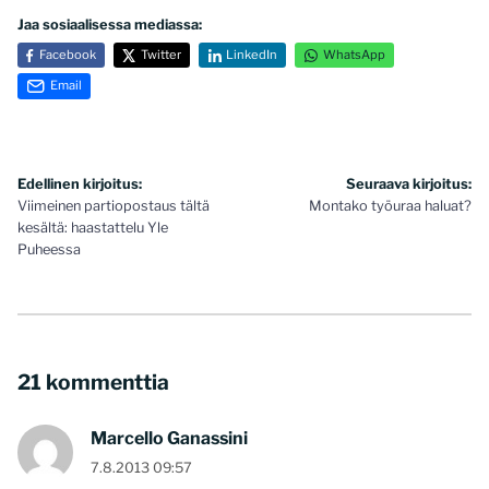
Jaa sosiaalisessa mediassa:
Facebook
Twitter
LinkedIn
WhatsApp
Email
Artikkelien
Edellinen kirjoitus:
Seuraava kirjoitus:
Viimeinen partiopostaus tältä
Montako työuraa haluat?
selaus
kesältä: haastattelu Yle
Puheessa
21 kommenttia
Marcello Ganassini
7.8.2013 09:57