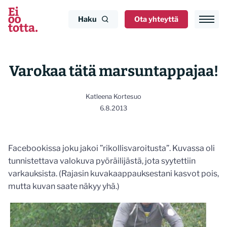
Siirry
sisältöön
Haku
Ota yhteyttä
Varokaa tätä marsuntappajaa!
Katleena Kortesuo
6.8.2013
Facebookissa joku jakoi ”rikollisvaroitusta”. Kuvassa oli
tunnistettava valokuva pyöräilijästä, jota syytettiin
varkauksista. (Rajasin kuvakaappauksestani kasvot pois,
mutta kuvan saate näkyy yhä.)