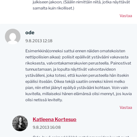
julkiseen jakoon, (Säälin nimittäin niitä, jotka näyttävät
samalta kuin rikolliset.)
Vastaa
ode
9.8.2013 12:18
Esimerkkinä(onneksi sattui ennen näiden omatekoisten
nettipoliisien aikaa): poliisit epäilivät ystävääni vakavasta
rikoksesta, valvontakamerakuvien perusteella. Painostivat
tunnustamaan, ja lopulta näyttivät valvontavideon
ystävälleni, joka totesi, että kuvien perusteella hän itsekin
epäilisi itseään. Oikea tekijä saatiin onneksi kiinni melko
pian, niin ettei jäänyt epäilyä ystävääni kohtaan. Voin vain
kuvitella, millaiseksi hänen elämänsä olisi mennyt, jos kuvia
olisi netissä levitelty.
Vastaa
Katleena Kortesuo
9.8.2013 16:08