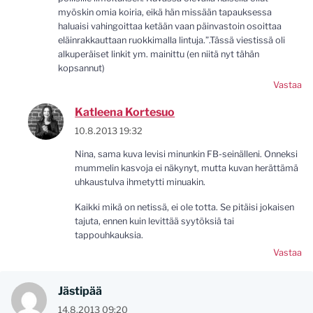
myöskin omia koiria, eikä hän missään tapauksessa
haluaisi vahingoittaa ketään vaan päinvastoin osoittaa
eläinrakkauttaan ruokkimalla lintuja.”.Tässä viestissä oli
alkuperäiset linkit ym. mainittu (en niitä nyt tähän
kopsannut)
Vastaa
Katleena Kortesuo
10.8.2013 19:32
Nina, sama kuva levisi minunkin FB-seinälleni. Onneksi
mummelin kasvoja ei näkynyt, mutta kuvan herättämä
uhkaustulva ihmetytti minuakin.
Kaikki mikä on netissä, ei ole totta. Se pitäisi jokaisen
tajuta, ennen kuin levittää syytöksiä tai
tappouhkauksia.
Vastaa
Jästipää
14.8.2013 09:20