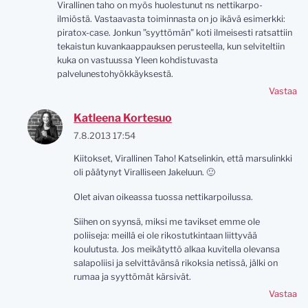
Virallinen taho on myös huolestunut ns nettikarpo-
ilmiöstä. Vastaavasta toiminnasta on jo ikävä esimerkki:
piratox-case. Jonkun ”syyttömän” koti ilmeisesti ratsattiin
tekaistun kuvankaappauksen perusteella, kun selviteltiin
kuka on vastuussa Yleen kohdistuvasta
palvelunestohyökkäyksestä.
Vastaa
Katleena Kortesuo
7.8.2013 17:54
Kiitokset, Virallinen Taho! Katselinkin, että marsulinkki
oli päätynyt Viralliseen Jakeluun. 🙂
Olet aivan oikeassa tuossa nettikarpoilussa.
Siihen on syynsä, miksi me tavikset emme ole
poliiseja: meillä ei ole rikostutkintaan liittyvää
koulutusta. Jos meikätyttö alkaa kuvitella olevansa
salapoliisi ja selvittävänsä rikoksia netissä, jälki on
rumaa ja syyttömät kärsivät.
Vastaa