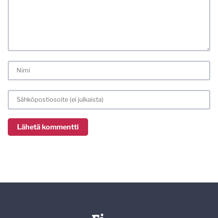
laittomat sisällöt. Mitä perustellummin asiasi esität, sitä
varmemmin se tulee huomioiduksi.