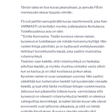
Tämän takia en itse kuvaa jakanutkaan, ja aamulla FB:iin
mennessäni ekana hyppäsi silmille :
Fb:ssä jaettiin aamupäivällä kuvaa naisihmisestä, joka ihan
VARMASTI oli levitellyt myrkky pullanpalasia Kontulassa.
Todellisuudessa asia on näin:
””Emilia Karmazina: Tiedän kuvassa olevan naisen,
kyseessä ei todellakaan ole mikään koiranmyrkyttäjä. Hän
ruokkii lintuja päivittäin, ja on luultavasti erehdyksessään
heittänyt homehtunutta leipää, joka saattoi muistuttaa
rotanmyrkkyä.
Tiedoksi vaan kaikille, että rotanmyrkkyä on hankalaa
piilottaa leipään, ja myrkky muuttuu siniseksi vasta silloin
kun se kastuu ja on ollut kosteassa jonkun aikaa.
Kyseinen nainen ei osaa sanaakaan suomea. Hän saattoi
säikähtää kun tuntematon henkilö tuli kyselemään vieraalla
kielellä, ja luuli että häntä moititaan lintujen ruokkimisesta.
Jatkossa kun julkaisette tollasia kuvia, varmistakaa että
kyseessä on oikeasti rotanmyrkkyä ja henkilö on aikeissa
vahingoittaa lemmikkejä. Ja kaikki tämän kuvan alla olevat
kommentit ovat laittomia uhkauksia, ja siitä voi tehdä
poliisille ilmoituksen. Kuvassa olevalla naisella ollut