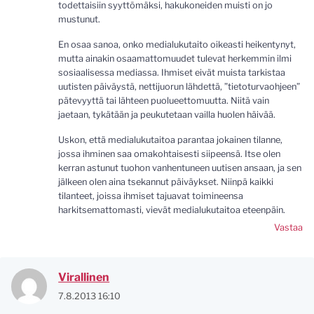
todettaisiin syyttömäksi, hakukoneiden muisti on jo
mustunut.
En osaa sanoa, onko medialukutaito oikeasti heikentynyt,
mutta ainakin osaamattomuudet tulevat herkemmin ilmi
sosiaalisessa mediassa. Ihmiset eivät muista tarkistaa
uutisten päiväystä, nettijuorun lähdettä, ”tietoturvaohjeen”
pätevyyttä tai lähteen puolueettomuutta. Niitä vain
jaetaan, tykätään ja peukutetaan vailla huolen häivää.
Uskon, että medialukutaitoa parantaa jokainen tilanne,
jossa ihminen saa omakohtaisesti siipeensä. Itse olen
kerran astunut tuohon vanhentuneen uutisen ansaan, ja sen
jälkeen olen aina tsekannut päiväykset. Niinpä kaikki
tilanteet, joissa ihmiset tajuavat toimineensa
harkitsemattomasti, vievät medialukutaitoa eteenpäin.
Vastaa
Virallinen
7.8.2013 16:10