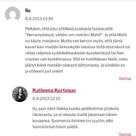
ilu
8.8.2013 13:39
Pelkäsin, että joku yhtäkkiä puskasta huutaa,että
”Herrampieksut, sehäm om meiräm Matti!”. Ja että Matti
on käyny marjassa. Mutta sen kerron myös, että tämä
kaveri kävi meidän kirkonkylän taloissa töitä etsimässä tai
rahaa veljensä sydänleikkaukseen kyselemässä tai ihan
muuten vain kurkkimassa. Sitä en todellakaan tiedä, onko
jäänyt kiinni mistään oiekasti laittomasta. Ja siinähän se
probleemi just onkin!
Vastaa
Katleena Kortesuo
8.8.2013 22:10
Ilu, juuri näin! Vaikka kuinka epäilisimme jotakuta
rikoksesta, se ei oikeuta meitä jakamaan hänen
kuvaansa. Suomessa ihminen on syytön, ellei
tuomioistuin toisin päätä.
Vastaa