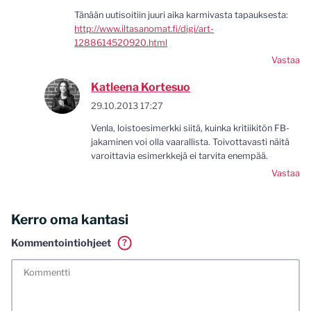
Tänään uutisoitiin juuri aika karmivasta tapauksesta:
http://www.iltasanomat.fi/digi/art-
1288614520920.html
Vastaa
Katleena Kortesuo
29.10.2013 17:27
Venla, loistoesimerkki siitä, kuinka kritiikitön FB-
jakaminen voi olla vaarallista. Toivottavasti näitä
varoittavia esimerkkejä ei tarvita enempää.
Vastaa
Kerro oma kantasi
Kommentointiohjeet
?
Tässä blogissa saa kommentoida omalla nimellä tai minun
tunnistamallani nimimerkillä. Vaadin myös kunnollisen
meiliosoitteen. Minua ja mielipiteitäni saa ilman muuta
kritisoida. Muistathan silti hyvät tavat. Karsin jo etukäteen
kaikki alatyyliset kommentit, mainokset sekä tietenkin