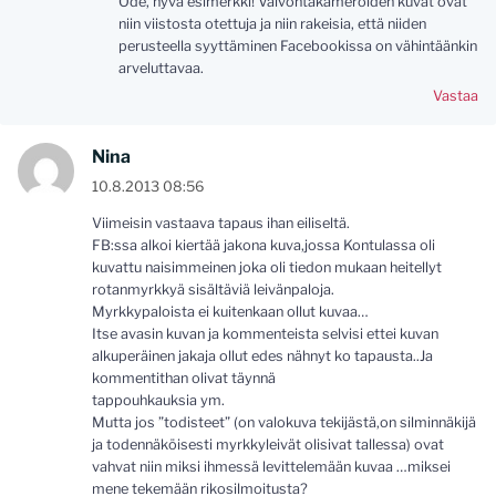
Ode, hyvä esimerkki! Valvontakameroiden kuvat ovat
niin viistosta otettuja ja niin rakeisia, että niiden
perusteella syyttäminen Facebookissa on vähintäänkin
arveluttavaa.
Vastaa
Nina
10.8.2013 08:56
Viimeisin vastaava tapaus ihan eiliseltä.
FB:ssa alkoi kiertää jakona kuva,jossa Kontulassa oli
kuvattu naisimmeinen joka oli tiedon mukaan heitellyt
rotanmyrkkyä sisältäviä leivänpaloja.
Myrkkypaloista ei kuitenkaan ollut kuvaa…
Itse avasin kuvan ja kommenteista selvisi ettei kuvan
alkuperäinen jakaja ollut edes nähnyt ko tapausta..Ja
kommentithan olivat täynnä
tappouhkauksia ym.
Mutta jos ”todisteet” (on valokuva tekijästä,on silminnäkijä
ja todennäköisesti myrkkyleivät olisivat tallessa) ovat
vahvat niin miksi ihmessä levittelemään kuvaa …miksei
mene tekemään rikosilmoitusta?