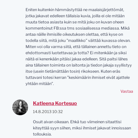
Eniten kuitenkin hämmästyttää ne maalaisjärjettömät,
jotka jakavat edelleen tällaisia kuvia, joilla ei ole mitään
muuta tietoa asiasta kuin se mitä joku on kuvan oheen
kommentoinut FB:ssa tms sosiaalisessa mediassa. Mikä
antaa näille ihmisille oikeutuksen olettaa, että kyse on
todella siitä, mitä joku ”maallikko” väittää kuvassa olevan.
Miten voi olla varma siitä, että tällainen annettu tieto on
ehdottomasti luotettavaa ja totta? Ei mitenkään ja siksi
näitä ei kenenkään pitäisi jakaa edelleen. Sitä paitsi lähes
aina tällainen toiminta on laitonta ja tiedon jakaja syyllistyy
itse (usein tietämättään tosin) rikokseen. Kuten eräs
tuttavani totesi kerran ”keskimäärin ihmiset eivät ajattele
yhtään mitään”.
Vastaa
Katleena Kortesuo
14.8.2013 10:32
Osuit aivan oikeaan. Ehkä tuo viimeinen sitaattisi
kiteyttää syyn siihen, miksi ihmiset jakavat innoissaan
tollouksia.