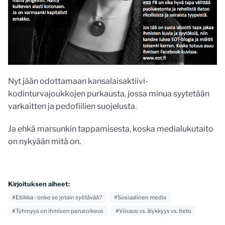
Nyt jään odottamaan kansalaisaktiivi-
kodinturvajoukkojen purkausta, jossa minua syytetään
varkaitten ja pedofiilien suojelusta.
Ja ehkä marsunkin tappamisesta, koska medialukutaito
on nykyään mitä on.
Kirjoituksen aiheet:
#Etiikka - onko se jotain syötävää?
#Sosiaalinen media
#Tyhmyys on ihmisen perusoikeus
#Viisaus vs. älykkyys vs. tieto