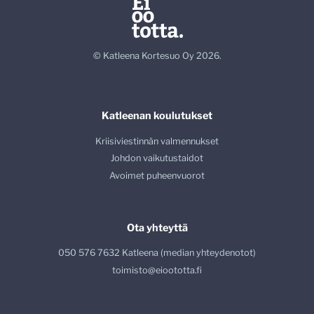
© Katleena Kortesuo Oy 2026.
Katleenan koulutukset
Kriisiviestinnän valmennukset
Johdon vaikutustaidot
Avoimet puheenvuorot
Ota yhteyttä
050 576 7632 Katleena (median yhteydenotot)
toimisto@eioototta.fi