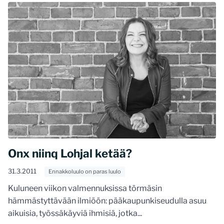
Onx niinq Lohjal ketää?
31.3.2011
Ennakkoluulo on paras luulo
Kuluneen viikon valmennuksissa törmäsin
hämmästyttävään ilmiöön: pääkaupunkiseudulla asuu
aikuisia, työssäkäyviä ihmisiä, jotka...