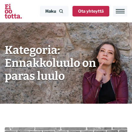
Siirry
sisältöön
Haku
Ota yhteyttä
Kategoria:
Ennakkoluulo on
paras luulo