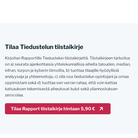
Tilaa Tiedustelun tiistaikirje
Kirjoitan Rapportille Tiedustelun tiistaikirjettä. Tiistaikirjeen tarkoitus
on a) seurata ajankohtaisia yhteiskunnallisia aiheita talouden, median,
infran, turpon ja kyberin tiimoilta, b) tuottaa tilaajille hyödyllisiä
analyyseja ja yhteenvetoja, c) olla osa tiedustelun opintojani ja omaa
oppimistani sekä d) tuottaa sen verran rahaa, että voin kattaa
katsauksen tekemisestä aiheutuvat kulut sekä yliannostuksen
zerocolaa.
Tilaa Rapport tiistaikirje hintaan 5,90 €