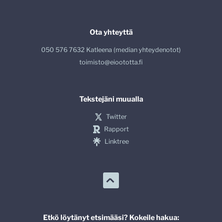
Ota yhteyttä
050 576 7632 Katleena (median yhteydenotot)
toimisto@eioototta.fi
Tekstejäni muualla
Twitter
Rapport
Linktree
Etkö löytänyt etsimääsi? Kokeile hakua: