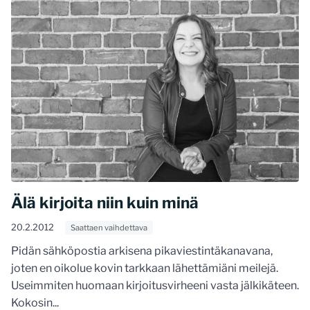
Älä kirjoita niin kuin minä
20.2.2012
Saattaen vaihdettava
Pidän sähköpostia arkisena pikaviestintäkanavana,
joten en oikolue kovin tarkkaan lähettämiäni meilejä.
Useimmiten huomaan kirjoitusvirheeni vasta jälkikäteen.
Kokosin...