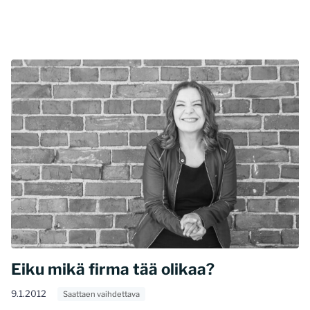
Eiku mikä firma tää olikaa?
9.1.2012
Saattaen vaihdettava