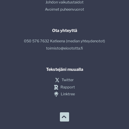
Johdon vaikutustaidot
Avoimet puheenvuorot
Ota yhteyttä
050 576 7632 Katleena (median yhteydenotot)
toimisto@eioototta.fi
Tekstejäni muualla
Twitter
Rapport
Linktree