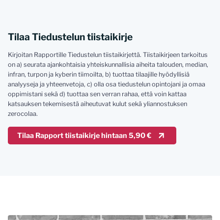
Tilaa Tiedustelun tiistaikirje
Kirjoitan Rapportille Tiedustelun tiistaikirjettä. Tiistaikirjeen tarkoitus
on a) seurata ajankohtaisia yhteiskunnallisia aiheita talouden, median,
infran, turpon ja kyberin tiimoilta, b) tuottaa tilaajille hyödyllisiä
analyyseja ja yhteenvetoja, c) olla osa tiedustelun opintojani ja omaa
oppimistani sekä d) tuottaa sen verran rahaa, että voin kattaa
katsauksen tekemisestä aiheutuvat kulut sekä yliannostuksen
zerocolaa.
Tilaa Rapport tiistaikirje hintaan 5,90 €