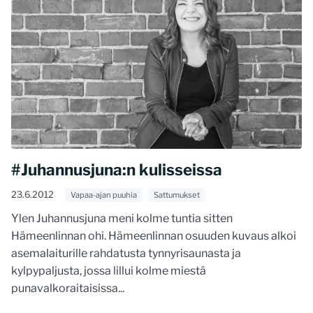
#Juhannusjuna:n kulisseissa
23.6.2012
Vapaa-ajan puuhia
Sattumukset
Ylen Juhannusjuna meni kolme tuntia sitten
Hämeenlinnan ohi. Hämeenlinnan osuuden kuvaus alkoi
asemalaiturille rahdatusta tynnyrisaunasta ja
kylpypaljusta, jossa lillui kolme miestä
punavalkoraitaisissa...