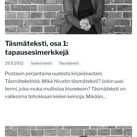
Täsmäteksti, osa 1:
tapausesimerkkejä
29.5.2012
Selkeä teksti
Täsmäteksti
Postasin perjantaina uudesta kirjaideastani,
Täsmätekstistä. Mikä hiivatin täsmäteksti? Jokin uusi
termi, joka muka mullistaa bisneksen? Täsmäteksti on
valikoima tehokkaan kielen keinoja. Mikään...