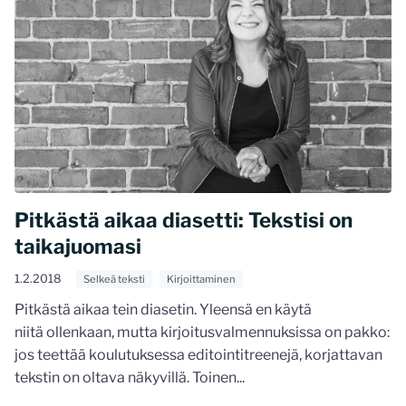
Pitkästä aikaa diasetti: Tekstisi on
taikajuomasi
1.2.2018
Selkeä teksti
Kirjoittaminen
Pitkästä aikaa tein diasetin. Yleensä en käytä
niitä ollenkaan, mutta kirjoitusvalmennuksissa on pakko:
jos teettää koulutuksessa editointitreenejä, korjattavan
tekstin on oltava näkyvillä. Toinen...