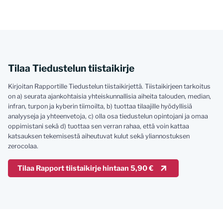
Tilaa Tiedustelun tiistaikirje
Kirjoitan Rapportille Tiedustelun tiistaikirjettä. Tiistaikirjeen tarkoitus
on a) seurata ajankohtaisia yhteiskunnallisia aiheita talouden, median,
infran, turpon ja kyberin tiimoilta, b) tuottaa tilaajille hyödyllisiä
analyyseja ja yhteenvetoja, c) olla osa tiedustelun opintojani ja omaa
oppimistani sekä d) tuottaa sen verran rahaa, että voin kattaa
katsauksen tekemisestä aiheutuvat kulut sekä yliannostuksen
zerocolaa.
Tilaa Rapport tiistaikirje hintaan 5,90 €