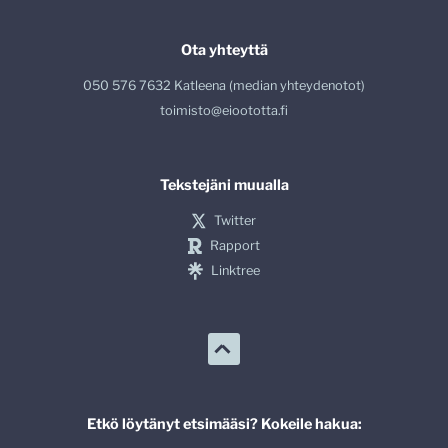
Ota yhteyttä
050 576 7632 Katleena (median yhteydenotot)
toimisto@eioototta.fi
Tekstejäni muualla
Twitter
Rapport
Linktree
Etkö löytänyt etsimääsi? Kokeile hakua: